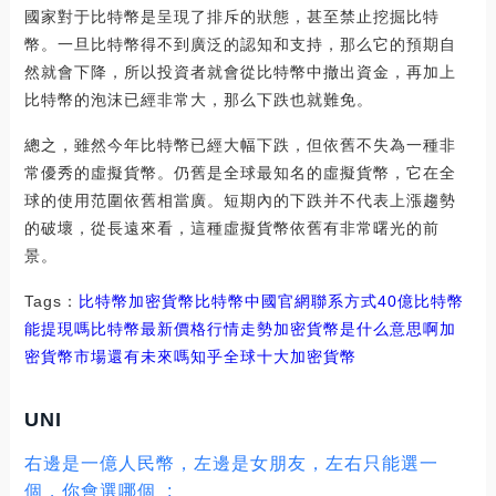
國家對于比特幣是呈現了排斥的狀態，甚至禁止挖掘比特
幣。一旦比特幣得不到廣泛的認知和支持，那么它的預期自
然就會下降，所以投資者就會從比特幣中撤出資金，再加上
比特幣的泡沫已經非常大，那么下跌也就難免。
總之，雖然今年比特幣已經大幅下跌，但依舊不失為一種非
常優秀的虛擬貨幣。仍舊是全球最知名的虛擬貨幣，它在全
球的使用范圍依舊相當廣。短期內的下跌并不代表上漲趨勢
的破壞，從長遠來看，這種虛擬貨幣依舊有非常曙光的前
景。
Tags：
比特幣
加密貨幣比特幣中國官網聯系方式
40億比特幣
能提現嗎
比特幣最新價格行情走勢加密貨幣是什么意思啊
加
密貨幣市場還有未來嗎知乎
全球十大加密貨幣
UNI
右邊是一億人民幣，左邊是女朋友，左右只能選一
個，你會選哪個_: