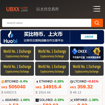
以太坊交易所
BTC/HKD
-0.4%
ETH/HKD
-0.39%
LTC/HKD
+0.61%
505040
14915.4
359.32
HK$
HK$
HK$
$ 64823.5
$ 1914.44
$ 46.12
ADA/HKD
-1.08%
SOL/HKD
-0.39%
XRP/HKD
-1.38%