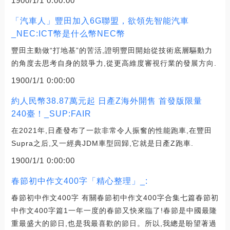
1900/1/1 0:00:00
「汽車人」豐田加入6G聯盟，欲領先智能汽車
_NEC:ICT幣是什么幣NEC幣
豐田主動做“打地基”的苦活,證明豐田開始從技術底層驅動力
的角度去思考自身的競爭力,從更高維度審視行業的發展方向.
1900/1/1 0:00:00
約人民幣38.87萬元起 日產Z海外開售 首發版限量
240臺！_SUP:FAIR
在2021年,日產發布了一款非常令人振奮的性能跑車,在豐田
Supra之后,又一經典JDM車型回歸,它就是日產Z跑車.
1900/1/1 0:00:00
春節初中作文400字「精心整理」_:
春節初中作文400字 有關春節初中作文400字合集七篇春節初
中作文400字篇1一年一度的春節又快來臨了!春節是中國最隆
重最盛大的節日,也是我最喜歡的節日。所以,我總是盼望著過