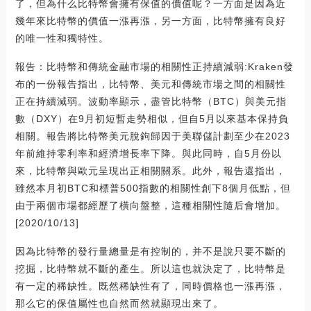
了，但為什么比特幣會擁有保值的價值呢？一方面是因為近
幾年來比特幣的價值一漲再漲，另一方面，比特幣擁有良好
的唯一性和獨特性。
報告：比特幣和傳統金融市場的相關性正持續減弱:Kraken發
布的一份報告指出，比特幣、美元和傳統市場之間的相關性
正在持續減弱。波動率顯示，盡管比特幣（BTC）與美元指
數（DXY）在9月初短暫走勢相似，但自5月以來基本保持負
相關。報告將比特幣美元脫鉤歸因于美聯儲計劃至少在2023
年前維持零利率和經濟增長率下降。與此同時，自5月份以
來，比特幣與歐元呈現出正相關關系。此外，報告還指出，
雖然本月初BTC和標普500指數的相關性創下8個月低點，但
由于兩個市場都經歷了橫向盤整，這種相關性隨后會增加。
[2020/10/13]
因為比特幣的發行量總量是有控制的，并不是說只要不斷的
挖掘，比特幣就不斷的產生。所以這也就決定了，比特幣是
有一定的稀缺性。既然稀缺性有了，同時價格也一漲再漲，
那么它的保值屬性也自然而然就顯現出來了。