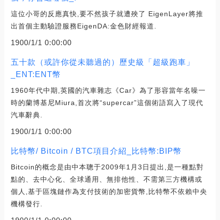
這位小哥的反應真快,要不然孩子就遭殃了 EigenLayer將推
出首個主動驗證服務EigenDA:金色財經報道.
1900/1/1 0:00:00
五十款（或許你從未聽過的）歷史級「超級跑車」
_ENT:ENT幣
1960年代中期,英國的汽車雜志《Car》為了形容當年名噪一
時的蘭博基尼Miura,首次將“supercar”這個術語寫入了現代
汽車辭典.
1900/1/1 0:00:00
比特幣/ Bitcoin / BTC項目介紹_比特幣:BIP幣
Bitcoin的概念是由中本聰于2009年1月3日提出,是一種點對
點的、去中心化、全球通用、無排他性、不需第三方機構或
個人,基于區塊鏈作為支付技術的加密貨幣,比特幣不依賴中央
機構發行.