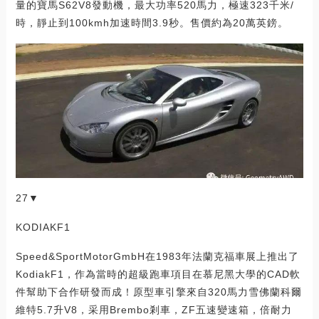
量的寶馬S62V8發動機，最大功率520馬力，極速323千米/
時，靜止到100kmh加速時間3.9秒。售價約為20萬英鎊。
27▼
KODIAKF1
Speed&SportMotorGmbH在1983年法蘭克福車展上推出了
KodiakF1，作為當時的超級跑車項目在慕尼黑大學的CAD軟
件幫助下合作研發而成！原型車引擎來自320馬力雪佛蘭科爾
維特5.7升V8，采用Brembo剎車，ZF五速變速箱，倍耐力