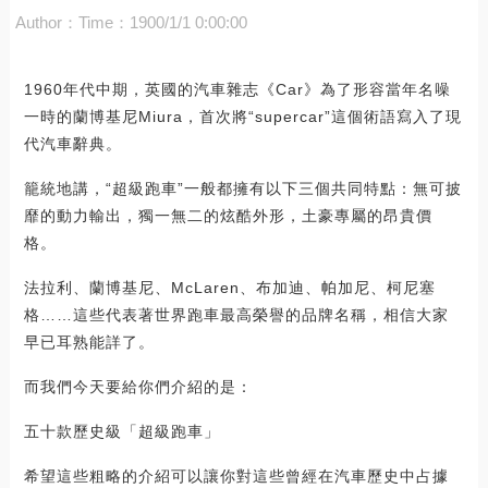
Author：
Time：1900/1/1 0:00:00
1960年代中期，英國的汽車雜志《Car》為了形容當年名噪
一時的蘭博基尼Miura，首次將“supercar”這個術語寫入了現
代汽車辭典。
籠統地講，“超級跑車”一般都擁有以下三個共同特點：無可披
靡的動力輸出，獨一無二的炫酷外形，土豪專屬的昂貴價
格。
法拉利、蘭博基尼、McLaren、布加迪、帕加尼、柯尼塞
格……這些代表著世界跑車最高榮譽的品牌名稱，相信大家
早已耳熟能詳了。
而我們今天要給你們介紹的是：
五十款歷史級「超級跑車」
希望這些粗略的介紹可以讓你對這些曾經在汽車歷史中占據