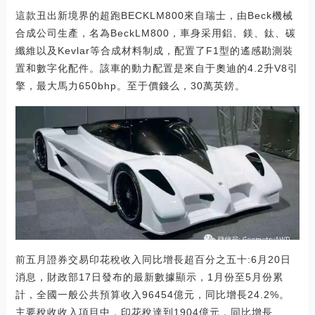
這款丑出新境界的超跑BECKLM800來自瑞士，由Beck機械
合成公司生產，名為BeckLM800，車身采用鋁、鎂、鈦、碳
纖維以及Kevlar等合成材料制成，配置了F1型的遙感勘測裝
置和數字化配件。該車的動力配置是來自于奧迪的4.2升V8引
擎，最大馬力650bhp。至于價錢么，30萬英鎊。
前五月證券交易印花稅收入同比增長超百分之五十:6月20日
消息，財政部17日發布的最新數據顯示，1月份至5月份累
計，全國一般公共預算收入96454億元，同比增長24.2%。
主要稅收收入項目中，印花稅達到1904億元，同比增長