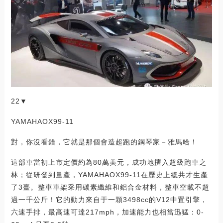
22▼
YAMAHAOX99-11
對，你沒看錯，它就是那個會造超跑的鋼琴家－雅馬哈！
這部車當初上市定價約為80萬美元，成功地擠入超級跑車之
林；從研發到量產，YAMAHAOX99-11在歷史上總共才生產
了3臺。整車車架采用碳素纖維和鋁合金材料，整車空載不超
過一千公斤！它的動力來自于一顆3498cc的V12中置引擎，
六速手排，最高速可達217mph，加速能力也相當迅猛：0-