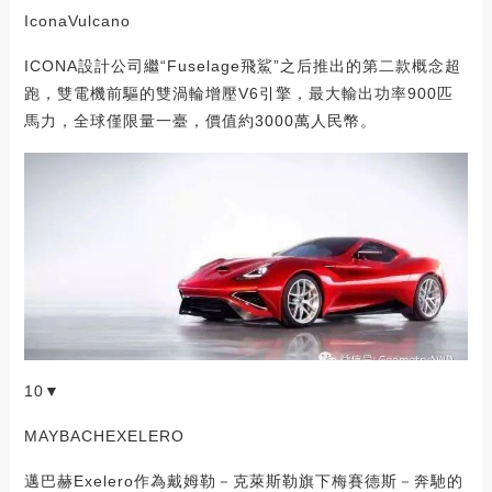
IconaVulcano
ICONA設計公司繼“Fuselage飛鯊”之后推出的第二款概念超
跑，雙電機前驅的雙渦輪增壓V6引擎，最大輸出功率900匹
馬力，全球僅限量一臺，價值約3000萬人民幣。
10▼
MAYBACHEXELERO
邁巴赫Exelero作為戴姆勒－克萊斯勒旗下梅賽德斯－奔馳的