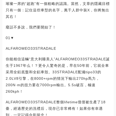
璀璨一席的“超跑”有一個粗略的認識。當然，文章的隱藏目標
只有一個：記住這些車型的名字，萬千人群中裝X，你將無出
其右！
廢話不多說，我們要開始了！
01▼
ALFAROMEO33STRADALE
你能相信這輛“意大利睡美人”ALFAROMEO33STRADALE誕
生于1967年么！？更令人驚奇的是，早在50年前，它就全車
采用全鋁底盤和全鋁車殼。33STRADALE配備tipo33的
2.0LV8引擎，在8000+rpm的情況下輸出270hp馬力，
200N·m的扭力要在7000rpm輸出。5.5s破百，極速
260kph！
ALFAROMEO33STRADALE整個lifetime僅僅被生產了18
臺，經過歷史的洗禮后，現存已非常稀有！如果你有幸遇
到，一定記得合影留念！