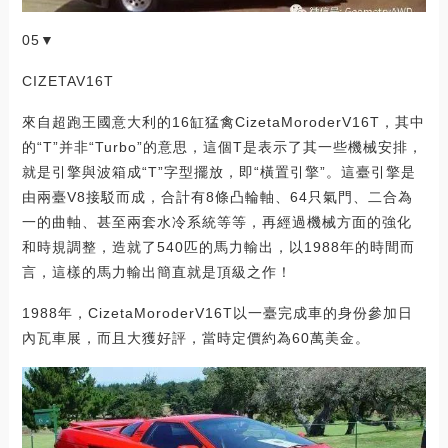
05▼
CIZETAV16T
來自超跑王國意大利的16缸猛禽CizetaMoroderV16T，其中
的“T”并非“Turbo”的意思，這個T是表示了其一些機械安排，
就是引擎與波箱成“T”字型擺放，即“橫置引擎”。這臺引擎是
由兩臺V8接駁而成，合計有8條凸輪軸、64只氣門、二合為
一的曲軸、甚至兩套水冷系統等等，再經過機械方面的強化
和時規調整，造就了540匹的馬力輸出，以1988年的時間而
言，這樣的馬力輸出簡直就是頂級之作！
1988年，CizetaMoroderV16T以一臺完成車的身份參加日
內瓦車展，而且大獲好評，當時定價約為60萬美金。