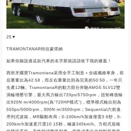
25▼
TRAMONTANAR特拉蒙塔納
如果你聽說過這款汽車的名字那就請請收下我的膝蓋！
西班牙國寶Tramontana采用全手工制造＋全碳纖維車身，前
后重量比為42:58，而左右重量比則為完美的50:50，一年只
生產12輛。TramontanaR的動力部分奔馳AMG5.5LV12雙
渦輪增壓引擎，最大馬力輸出720ps/5750rpm，扭矩峰值輸
出920N·m/4000rpm(為“720HP模式”)，標準模式輸出則為
550ps/5000rpm，900N·m/3500rpm；Sequential六前速
序列式波箱，MR驅動布局；0-100km/h加速僅需3.6秒，0-
200km/h加速更只需10.15秒，極速345km/h。方程式規格