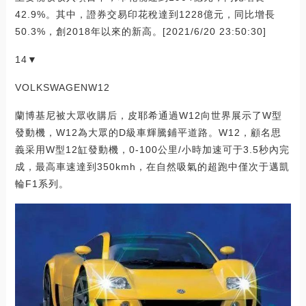
42.9%。其中，證券交易印花稅達到1228億元，同比增長
50.3%，創2018年以來的新高。[2021/6/20 23:50:30]
14▼
VOLKSWAGENW12
蘭博基尼被大眾收購后，皮耶希通過W12向世界展示了W型
發動機，W12為大眾的D級車輝騰鋪平道路。W12，顧名思
義采用W型12缸發動機，0-100公里/小時加速可于3.5秒內完
成，最高車速達到350kmh，在自然吸氣的超跑中僅次于邁凱
輪F1系列。