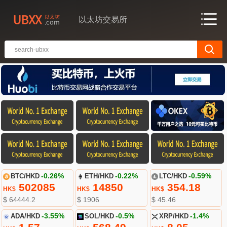
以太坊交易所
BTC/HKD
-0.26%
ETH/HKD
-0.22%
LTC/HKD
-0.59%
502085
14850
354.18
HK$
HK$
HK$
$ 64444.2
$ 1906
$ 45.46
ADA/HKD
-3.55%
SOL/HKD
-0.5%
XRP/HKD
-1.4%