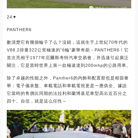
24▼
PANTHER6
數清楚它有幾個輪子了么？沒錯，這就生于上世紀70年代的
V88.2排量322公里極速的“6輪”豪華奇葩－PANTHER6！它
首次亮相于1977年厄爾斯考特汽車交易會，并迅速引起廣泛
關注，它是當時世界上第一款極速達到200mhp的公路用車。
除了卓越的性能之外，Panther6的內飾和配置那也是相當奢
華：電子儀表盤、車載電話和車載電視更是一應俱全。據說
它當時的售價比同期的法拉利和蘭博基尼車型高出近百分之
四十。自信，就是這么任性～