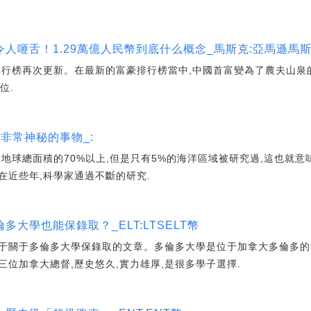
人咂舌！1.29萬億人民幣到底什么概念_馬斯克:亞馬遜馬
行榜再次更新。在最新的富豪排行榜當中,中國首富變為了農夫山泉的
位.
非常神秘的事物_:
地球總面積的70%以上,但是只有5%的海洋區域被研究過,這也就意
,在近些年,科學家通過不斷的研究.
大學也能保錄取？_ELT:LTSELT幣
于關于多倫多大學保錄取的文章。多倫多大學是位于加拿大多倫多的
位加拿大總督,歷史悠久,實力雄厚,是很多學子選擇.