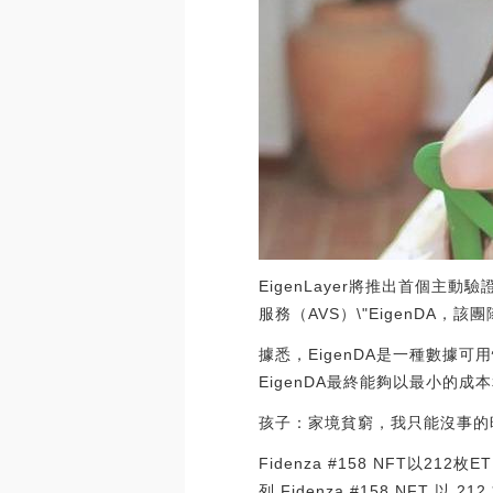
EigenLayer將推出首個主動
服務（AVS）\"EigenDA
據悉，EigenDA是一種數據可
EigenDA最終能夠以最小的成本和技術
孩子：家境貧窮，我只能沒事的
Fidenza #158 NFT以212枚
列 Fidenza #158 NFT 以 21