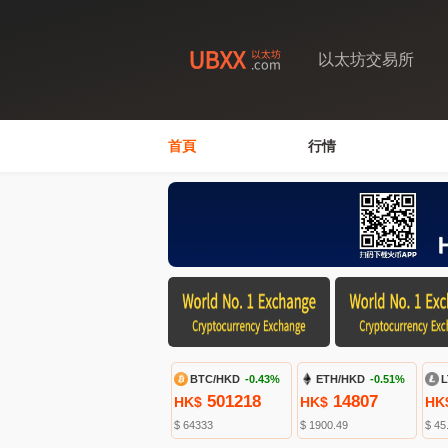
以太坊交易所
首頁
行情
BTC/HKD
-0.43%
ETH/HKD
-0.51%
L
501218
14807
HK$
HK$
HK
$ 64333
$ 1900.49
$ 45