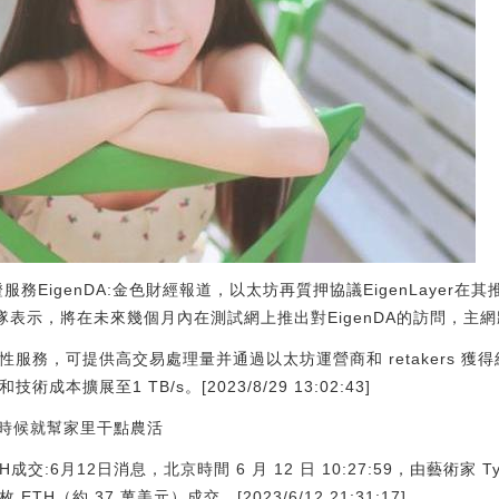
驗證服務EigenDA:金色財經報道，以太坊再質押協議EigenLaye
，該團隊表示，將在未來幾個月內在測試網上推出對EigenDA的訪問，
用性服務，可提供高交易處理量并通過以太坊運營商和 retakers 
成本擴展至1 TB/s。[2023/8/29 13:02:43]
時候就幫家里干點農活
ETH成交:6月12日消息，北京時間 6 月 12 日 10:27:59，由藝術家 Tyle
2 枚 ETH（約 37 萬美元）成交。[2023/6/12 21:31:17]