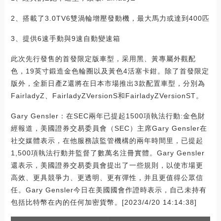
2、搭載了3.0TV6雙渦輪增壓發動機，最大馬力或達到400匹
3、提供6速手動與9速自動變速箱
此次先行發售的首發限定版車型，采用黑、黃專屬外觀配
色，19英寸鍛造金色輪圈以及黃色4活塞卡鉗。除了首發限定
版外，全新日產Z還將在日本市場推出3款配置車型，分別為
FairladyZ、FairladyZVersionS和FairladyZVersionST。
Gary Gensler：在SEC兩年已提起1500項執法行動:金色財
經報道，美國證券交易委員會（SEC）主席Gary Gensler在
社交媒體表示，在他服務該監管機構的兩年時間里，已提起
1,500項執法行動并監督了數萬名注冊實體。Gary Gensler
還表示，美國證券交易委員會提出了一些規則，以使市場更
高效、更具競爭力、更透明、更有彈性，并且更值得公眾信
任。Gary Gensler今日在美國國會作證時表示，自己未持有
包括比特幣在內的任何加密貨幣。[2023/4/20 14:14:38]