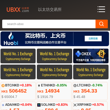
以太坊交易所
BTC/HKD
+0.18%
ETH/HKD
-0.05%
LTC/HKD
-0.74%
506452
14934
354.33
HK$
HK$
HK$
$ 65004.7
$ 1916.79
$ 45.48
ADA/HKD
+0.04%
SOL/HKD
+0.83%
XRP/HKD
+0.57%