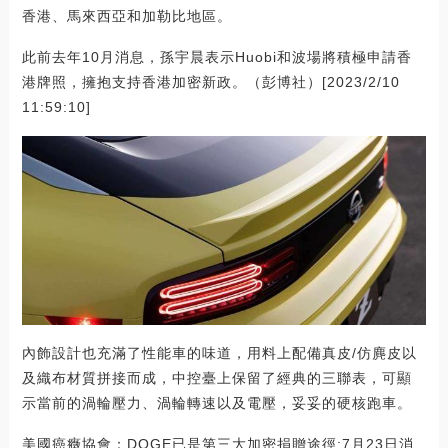
香港、馬來西亞和加勒比地區。
此前去年10月消息，孫宇晨表示Huobi和波場將積極申請香
港牌照，擁抱支持香港加密新政。（彭博社）[2023/2/10
11:59:10]
內飾設計也充滿了性能車的味道，用料上配備真皮/仿麂皮以
及織布材質拼接而成，中控臺上保留了經典的三聯表，可顯
示當前的渦輪壓力、渦輪轉速以及電壓，妥妥的硬核跑車。
美國癌癥協會：DOGE已是第三大加密捐贈途徑:7月23日消