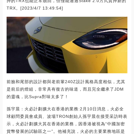
押的TRX也能正常贖回，但僅能通過Stake 2.0方式質押新的
TRX。[2023/4/7 13:49:54]
前臉和尾部的設計都與老前輩240Z設計風格高度相似，尤其
是前后的燈組，非常具有復古的味道，而且完全繼承了JDM
的靈魂，比Supra對味太多了！
孫宇晨：火必計劃擴大在香港的業務:2月10日消息，火必全
球顧問委員會成員、波場TRON創始人孫宇晨在接受采訪時表
示，火必計劃擴大其在香港的業務，因香港被視為“中國加密
貨幣發展的試驗區之一”。他補充說，火必的主要業務地區是