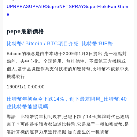
UPR
PRA
SUP
FAIR
SupreNFT
SPRAY
SuperFloki
Fair.Gam
e
pepe最新價格
比特幣/ Bitcoin / BTC項目介紹_比特幣:BIP幣
Bitcoin的概念是由中本聰于2009年1月3日提出,是一種點對
點的、去中心化、全球通用、無排他性、不需第三方機構或
個人,基于區塊鏈作為支付技術的加密貨幣,比特幣不依賴中央
機構發行.
1900/1/1 0:00:00
比特幣年初至今下跌14%，創下最差開局_比特幣:40
億比特幣能提現嗎
導語：比特幣從年初到現在,已經下跌了14%,輝煌時代已經結
束了？可能很多讀者都知道比特幣,它是屬于一種加密貨幣,是
靠計算機的運算力來進行挖掘,從而產生的一種貨幣.