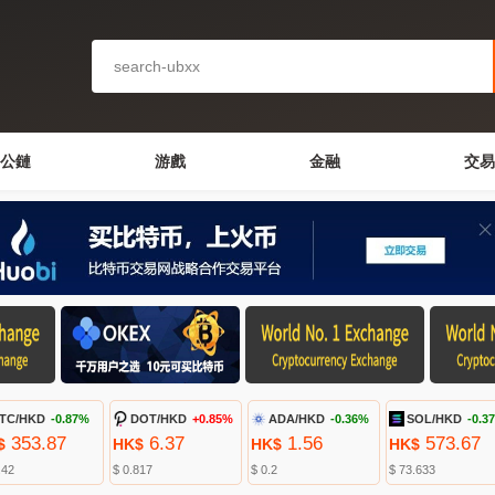
公鏈
游戲
金融
交易
TC/HKD
-0.87%
DOT/HKD
+0.85%
ADA/HKD
-0.36%
SOL/HKD
-0.3
353.87
6.37
1.56
573.67
$
HK$
HK$
HK$
.42
$ 0.817
$ 0.2
$ 73.633