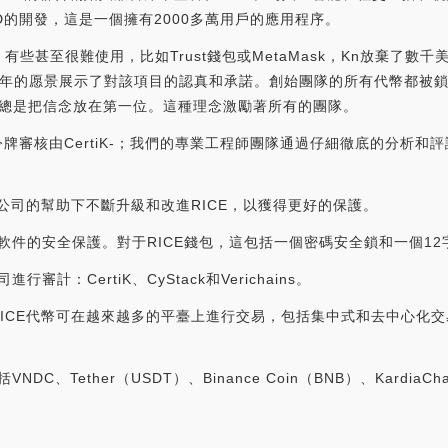
ID的開發，這是一個擁有2000多萬用戶的應用程序。
甚至很難使用，比如Trust錢包或MetaMask，Kn放棄了數千美
5年的愿景展示了對該項目的認真和承諾。創始團隊的所有代幣都被
他總是把信念放在第一位。這種理念激勵著所有的團隊。
E令牌審核由CertiK-；我們的專業工程師團隊通過仔細徹底的分析和
安全公司的幫助下不斷升級和改進RICE，以獲得更好的保護。
包軟件的安全保護。對于RICE錢包，這包括一個密碼安全鎖和一個1
計：CertiK、CyStack和Verichains。
ICE代幣可在越來越多的平臺上進行交易，包括集中式和去中心化交易所，如
、Tether（USDT）、Binance Coin（BNB）、KardiaCha