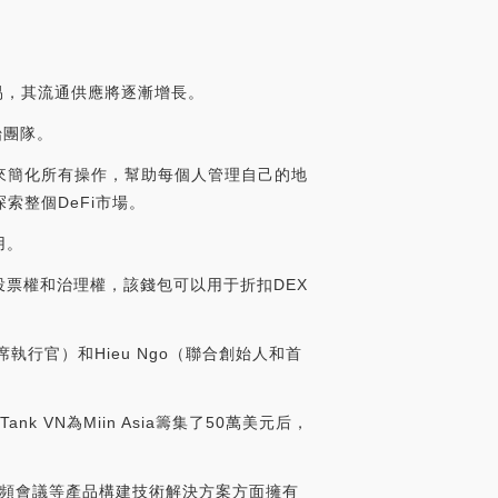
交易，其流通供應將逐漸增長。
始團隊。
程序來簡化所有操作，幫助每個人管理自己的地
整個DeFi市場。
用。
投票權和治理權，該錢包可以用于折扣DEX
執行官）和Hieu Ngo（聯合創始人和首
k VN為Miin Asia籌集了50萬美元后，
和視頻會議等產品構建技術解決方案方面擁有