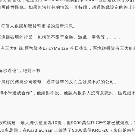
可能性降低。如果無法打包的情況一直持續，超過游戲設定的終止時
幫助每個人跟蹤加密貨幣市場的最新消息。
能被區塊鏈破壞的行業，包括但不限于金融、游戲、零售等，。。。
鏈投資有三大紅線:硬幣資本Eric?Meltzer今日指出，區塊鏈投資有三大
每秒過億”，絕對不投；
發展好的傳統公司發幣，通常發幣的反而是發展不好的公司。
和小米達成合作”，他絕對不投。他認為很多人沒有意識到，區塊鏈
的形式構建，最大總供應量為10億，但9000萬個RICE代幣已被燒毀，
000多萬個，在KardiaChain上鑄造了5000萬個KRC-20（來