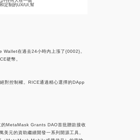
,允許任何人在一個
定制的UX/UI,幫
Wallet在過去24小時內上漲了{0002}。
ICE硬幣。
對控制權。RICE通過精心選擇的DApp
立的MetaMask Grants DAO首批贈款接收
過該筆50萬美元的資助繼續開發一系列開源工具。