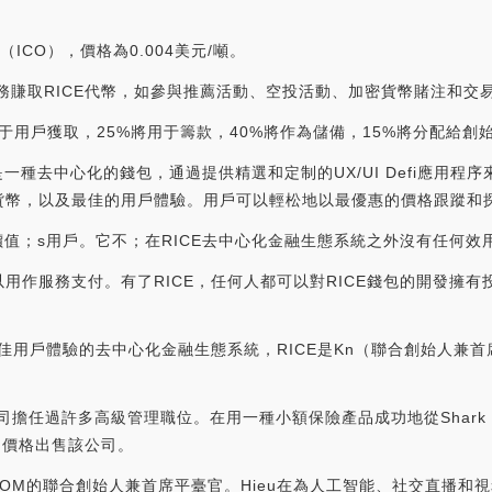
（ICO），價格為0.004美元/噸。
種任務賺取RICE代幣，如參與推薦活動、空投活動、加密貨幣賭注和
用于用戶獲取，25%將用于籌款，40%將作為儲備，15%將分配給創
包是一種去中心化的錢包，通過提供精選和定制的UX/UI Defi應用
幣，以及最佳的用戶體驗。用戶可以輕松地以最優惠的價格跟蹤和探索
加價值；s用戶。它不；在RICE去中心化金融生態系統之外沒有任何效
用作服務支付。有了RICE，任何人都可以對RICE錢包的開發擁有
佳用戶體驗的去中心化金融生態系統，RICE是Kn（聯合創始人兼首席
大公司擔任過許多高級管理職位。在用一種小額保險產品成功地從Shark Tan
的價格出售該公司。
TCOM的聯合創始人兼首席平臺官。Hieu在為人工智能、社交直播