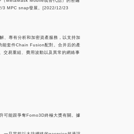
（MetaMask Mobile或替代品）的密鑰
MPC snap發展。[2022/12/23
數據和見解、專有分析和加密資產服務，以支持加
套件Chain Fusion配對。合并后的產
絡攻擊、交易重組、費用波動以及異常的網絡事
rce上升可能跟爭奪Fomo3D終極大獎有關。據
的。一旦當前以太坊網絡的gasprice超過該