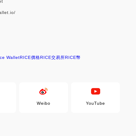
et
let.io/
ce Wallet
RICE價格
RICE交易所
RICE幣
Weibo
YouTube