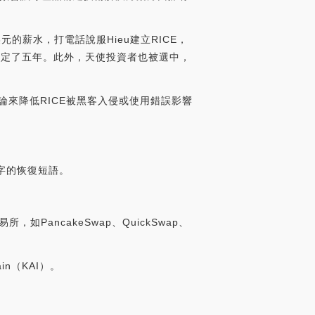
元的薪水，打電話說服Hieu建立RICE，
鎖定了五年。此外，天使投資者也被選中，
評論來降低RICE被黑客入侵或使用錯誤影響
2字的恢復短語。
PancakeSwap、QuickSwap、
in（KAI）。