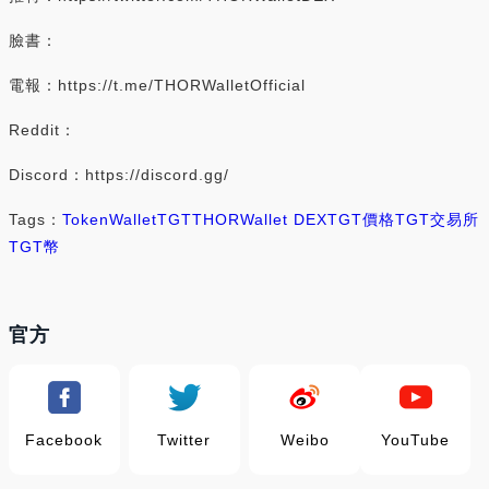
臉書：
電報：https://t.me/THORWalletOfficial
Reddit：
Discord：https://discord.gg/
Tags：
Token
Wallet
TGT
THORWallet DEX
TGT價格
TGT交易所
TGT幣
官方
Facebook
Twitter
Weibo
YouTube