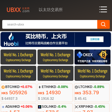
以太坊交易所
BTC/HKD
+0.07%
ETH/HKD
-0.08%
LTC/HKD
-0.89%
505926
14930
353.79
HK$
HK$
HK$
$ 64937.3
$ 1916.32
$ 45.41
ADA/HKD
+0.06%
SOL/HKD
-0.4%
XRP/HKD
-0.45%