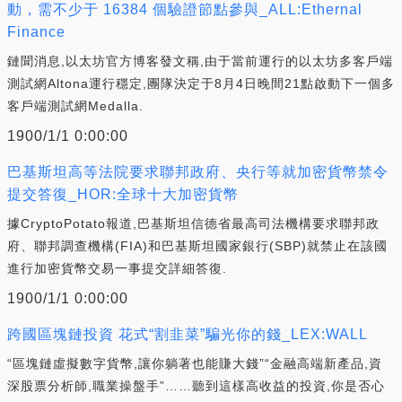
動，需不少于 16384 個驗證節點參與_ALL:Ethernal
Finance
鏈聞消息,以太坊官方博客發文稱,由于當前運行的以太坊多客戶端
測試網Altona運行穩定,團隊決定于8月4日晚間21點啟動下一個多
客戶端測試網Medalla.
1900/1/1 0:00:00
巴基斯坦高等法院要求聯邦政府、央行等就加密貨幣禁令
提交答復_HOR:全球十大加密貨幣
據CryptoPotato報道,巴基斯坦信德省最高司法機構要求聯邦政
府、聯邦調查機構(FIA)和巴基斯坦國家銀行(SBP)就禁止在該國
進行加密貨幣交易一事提交詳細答復.
1900/1/1 0:00:00
跨國區塊鏈投資 花式“割韭菜”騙光你的錢_LEX:WALL
“區塊鏈虛擬數字貨幣,讓你躺著也能賺大錢”“金融高端新產品,資
深股票分析師,職業操盤手”……聽到這樣高收益的投資,你是否心