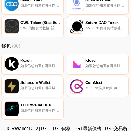
Idavoll DAO
Guarded Ether
如果你想知道在哪里以當前價格購買Idavoll DAO,目前交易{Idavoll DAO]股票的頂級加密貨幣交易所是Gate.io、LATOKEN和Coinone。您可以在我們的加密貨幣交易所頁面上找到其他列表.
如果你想知道在哪里以當前價格購買Guarded Ether,目前交易{Guarded Ether]股票的頂級加密貨幣交易所是Uniswap（V2）。您可以在我們的加密貨幣交易所頁面上找到其他列表。Guarded Ethers（$GETH）是由Guarda錢包發行的ERC20代幣.
OWL Token (StealthSwap)
Saturn DAO Token
OWL價格實時數據, 該項目被描述為以太坊交易的隱私保護協議。StealthSwap是一種在以太坊上實現屏蔽支付的協議,用戶可以在不犧牲隱私和匿名的情況下發送和接收以太幣或ERC-20代幣.
SATURN價格實時數據, 土星網絡是一個開源的交換協議,可以在以太坊或以太坊經典區塊鏈上進行任何資產的代幣交易。智能合約基礎設施支持點對點環境中的即時和現貨交易,而無需放棄對資金的控制。該協議被設計為抗審查,SATURN是賦予持有者通過DAO管理協議的投票權的令牌.
錢包
(00)
Kcash
Klever
如果你想知道在哪里以當前價格購買Kcash,目前交易{Kcash]股票的頂級加密貨幣交易所是OKX、Hotcoin Global、HuoKCASH、BitUBU和JuKCASH。您可以在我們的加密貨幣交易所頁面上找到其他列表。Kcash（KCASH）是一種加密貨幣,在以太坊平臺上運行.
如果您想知道在哪里以當前價格購買Klever,目前交易｛KLVnname｝股票的頂級加密貨幣交易所是Bitrue、Hotcoin Global、KuCoin、Gate.io和XT.COM。您可以在我們的加密貨幣交易所頁面上找到其他交易所.
Solareum Wallet
CoinMeet
如果你想知道在哪里以當前價格購買Solareum Wallet,目前交易{Solareum Wallet]股票的頂級加密貨幣交易所是Raydium。您可以在我們的加密貨幣交易所頁面上找到其他列表.
MEET價格實時數據CoinMeet（MEET）是一種加密貨幣,在以太坊平臺上運行。CoinMeet目前的供應量為40000萬,其中0正在流通。最近已知的CoinMeet價格為0.00092388美元,在過去24小時內上漲了0.00。更多信息請訪問https://coinmeet.io/.
THORWallet DEX
如果你想知道在哪里以當前價格購買THORWallet DEX,目前交易{THORWallet DEX]股票的頂級加密貨幣交易所是MEXC、SushiSwap和THORChain。您可以在我們的加密貨幣交易所頁面上找到其他列表.
THORWallet DEX|TGT_TGT價格_TGT最新價格_TGT交易所