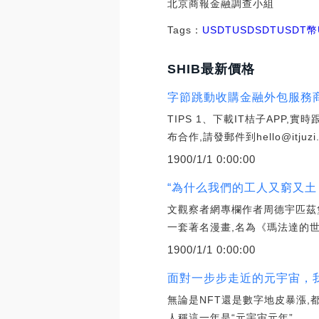
北京商報金融調查小組
Tags：
USDT
USD
SDTUSDT幣
SHIB最新價格
字節跳動收購金融外包服務商
TIPS 1、下載IT桔子APP
布合作,請發郵件到hello@itjuzi.
1900/1/1 0:00:00
“為什么我們的工人又窮又土，
文觀察者網專欄作者周德宇匹茲
一套著名漫畫,名為《瑪法達的世
1900/1/1 0:00:00
面對一步步走近的元宇宙，我
無論是NFT還是數字地皮暴漲,都
人稱這一年是“元宇宙元年”.