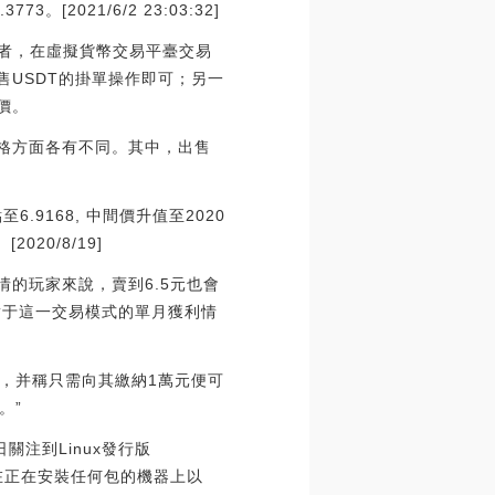
2021/6/2 23:03:32]
記者，在虛擬貨幣交易平臺交易
售USDT的掛單操作即可；另一
價。
價格方面各有不同。其中，出售
.9168, 中間價升值至2020
020/8/19]
情的玩家來說，賣到6.5元也會
對于這一交易模式的單月獲利情
，并稱只需向其繳納1萬元便可
。”
近日關注到Linux發行版
“中間人”在正在安裝任何包的機器上以