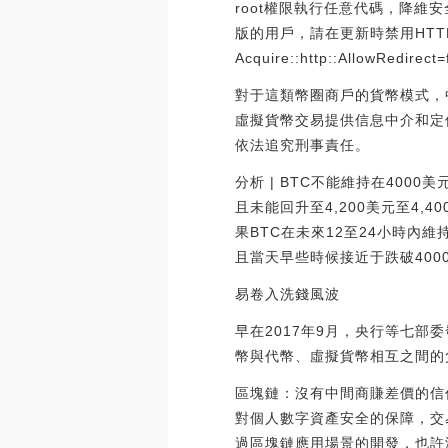
root權限執行任意代碼，降維安
版的用戶，請在更新時禁用HTTP重
Acquire::http::AllowRedirect=
對于這類幣圈商戶的貨幣模式，
虛擬貨幣交易提供信息中介和定
依法追究刑事責任。
分析 | BTC不能維持在400
且未能回升至4,200美元至4,4
果BTC在未來12至24小時內維
且當天早些時候接近于跌破4000
易卷入洗錢風波
早在2017年9月，央行等七
幣與代幣、虛擬貨幣相互之間的
區塊鏈：沒有中間商賺差價的信
對個人數字資產安全的保障，交
過區塊鏈應用場景的開發，也許沒有