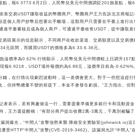
報6.3773:6月2日，人民幣兌美元中間價調貶201個基點，報6.3773。[
多依靠交易USDT賺取收益的幣圈商戶。幣圈商戶王力告訴北京商報
一類是個人用戶炒幣后想要出手離場，這類用戶只需要在平臺上進行出
通過平臺審核后成為個人商戶，可通過平臺收售USDT，從中賺取差
選交易區展示的信息顯示，不同商戶在收款渠道、交易額度以及交易
.34元區間，而購買USDT的價格多為6.33-6.36元。
負溢價率為0.62%:行情顯示，人民幣兌美元中間價較上日調升157點至6
.9218，USDT場外報價約為6.88元，溢價率目前為-0.62%%。[2
-4分錢，在行情出現劇烈波動時，這一差價會更大。對于一些想追趕行
變化，但持幣總量不變的前提下，本金不會發生虧損。”王力指出。但
記者表示，若有興趣做這一行，需要盡量準備更多銀行卡和流動資金
，王力還提醒稱：“有部分商戶提出收費2萬-3萬元，千萬別被騙了
碼執行漏洞爆光，“中間人”攻擊強勢來襲:降維安全實驗室(johnwick.io)
pt-get易遭受HTTP“中間人”攻擊(CVE-2019-3462)。該漏洞允許