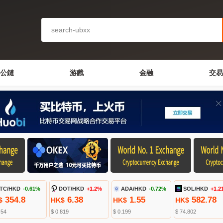
公鏈
游戲
金融
交易
TC/HKD
-0.61%
DOT/HKD
+1.2%
ADA/HKD
-0.72%
SOL/HKD
+1.2
354.8
6.38
1.55
582.78
$
HK$
HK$
HK$
.54
$ 0.819
$ 0.199
$ 74.802