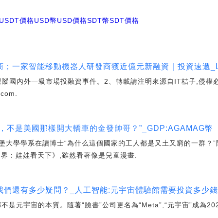
USDT價格USD幣
USD價格SDT幣
SDT價格
；一家智能移動機器人研發商獲近億元新融資｜投資速遞_LED
,實時跟蹤國內外一級市場投融資事件。2、轉載請注明來源自IT桔子,侵權
com.
不是美國那樣開大轎車的金發帥哥？”_GDP:AGAMAG幣
堡大學學系在讀博士“為什么這個國家的工人都是又土又窮的一群？
界：娃娃看天下》,雖然看著像是兒童漫畫.
們還有多少疑問？_人工智能:元宇宙體驗館需要投資多少錢
不是元宇宙的本質。隨著“臉書”公司更名為“Meta”,“元宇宙”成為2