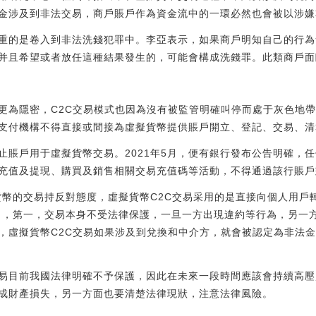
金涉及到非法交易，商戶賬戶作為資金流中的一環必然也會被以涉嫌
重的是卷入到非法洗錢犯罪中。李亞表示，如果商戶明知自己的行為
并且希望或者放任這種結果發生的，可能會構成洗錢罪。此類商戶面
更為隱密，C2C交易模式也因為沒有被監管明確叫停而處于灰色地
支付機構不得直接或間接為虛擬貨幣提供賬戶開立、登記、交易、清
止賬戶用于虛擬貨幣交易。2021年5月，便有銀行發布公告明確，
充值及提現、購買及銷售相關交易充值碼等活動，不得通過該行賬戶
貨幣的交易持反對態度，虛擬貨幣C2C交易采用的是直接向個人用戶
出，第一，交易本身不受法律保護，一旦一方出現違約等行為，另一
，虛擬貨幣C2C交易如果涉及到兌換和中介方，就會被認定為非法
易目前我國法律明確不予保護，因此在未來一段時間應該會持續高壓
成財產損失，另一方面也要清楚法律現狀，注意法律風險。