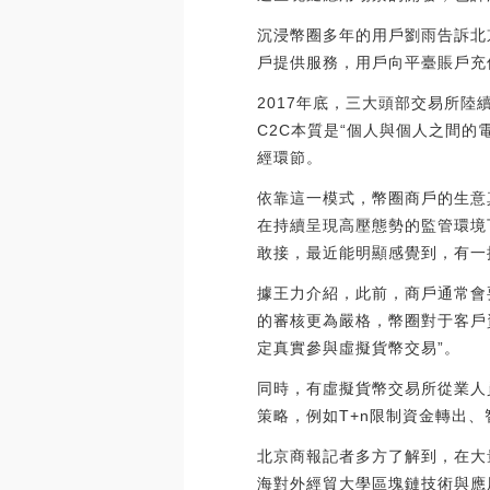
沉浸幣圈多年的用戶劉雨告訴北
戶提供服務，用戶向平臺賬戶充
2017年底，三大頭部交易所
C2C本質是“個人與個人之間
經環節。
依靠這一模式，幣圈商戶的生意
在持續呈現高壓態勢的監管環境
敢接，最近能明顯感覺到，有一批
據王力介紹，此前，商戶通常會
的審核更為嚴格，幣圈對于客戶
定真實參與虛擬貨幣交易”。
同時，有虛擬貨幣交易所從業人
策略，例如T+n限制資金轉出
北京商報記者多方了解到，在大
海對外經貿大學區塊鏈技術與應