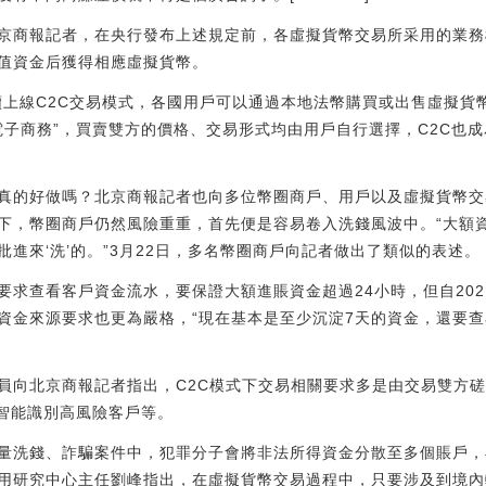
京商報記者，在央行發布上述規定前，各虛擬貨幣交易所采用的業務
值資金后獲得相應虛擬貨幣。
陸續上線C2C交易模式，各國用戶可以通過本地法幣購買或出售虛擬
的電子商務”，買賣雙方的價格、交易形式均由用戶自行選擇，C2C也
真的好做嗎？北京商報記者也向多位幣圈商戶、用戶以及虛擬貨幣交
下，幣圈商戶仍然風險重重，首先便是容易卷入洗錢風波中。“大額
進來‘洗’的。”3月22日，多名幣圈商戶向記者做出了類似的表述。
要求查看客戶資金流水，要保證大額進賬資金超過24小時，但自20
資金來源要求也更為嚴格，“現在基本是至少沉淀7天的資金，還要
員向北京商報記者指出，C2C模式下交易相關要求多是由交易雙方
、智能識別高風險客戶等。
量洗錢、詐騙案件中，犯罪分子會將非法所得資金分散至多個賬戶，
用研究中心主任劉峰指出，在虛擬貨幣交易過程中，只要涉及到境內