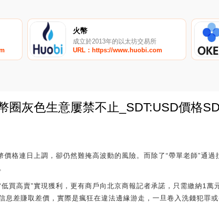
火幣
成立於2013年的以太坊交易所
om
URL：https://www.huobi.com
幣圈灰色生意屢禁不止_SDT:USD價格SD
0
特幣價格連日上調，卻仍然難掩高波動的風險。而除了“帶單老師”通
。
“低買高賣”實現獲利，更有商戶向北京商報記者承諾，只需繳納1萬
信息差賺取差價，實際是瘋狂在違法邊緣游走，一旦卷入洗錢犯罪或