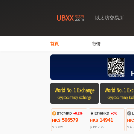
以太坊交易所
首頁
行情
BTC/HKD
+0.2%
ETH/HKD
+0%
L
506579
14941
HK$
HK$
HK
$ 65021
$ 1917.75
$ 45