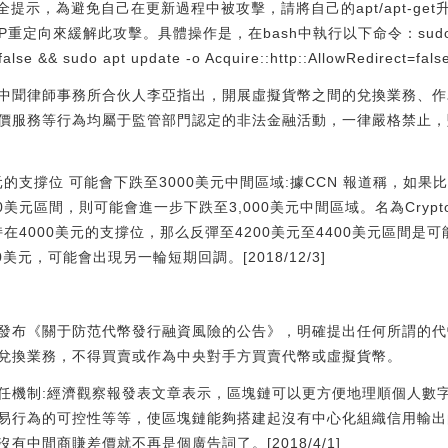
全提示，為避免自己在更新過程中被攻擊，請將自己的apt/apt-ge
定向來緩解此攻擊。具體操作是，在bash中執行以下命令：sudo apt 
false && sudo apt update -o Acquire::http::AllowRedirect=fals
中聞律師事務所合伙人李亞指出，開展虛擬貨幣之間的兌換業務、作
價服務等行為均屬于監管部門認定的非法金融活動，一律嚴格禁止，
0美元的支撐位 可能會下跌至3000美元中間區域:據CCN 報道稱，如果
00美元區間，則可能會進一步下跌至3,000美元中間區域。名為Crypt
持在4000美元的支撐位，那么反彈至4200美元至4400美元區間是
美元，可能會出現另一輪短期回調。[2018/12/3]
部委發布《關于防范代幣發行融資風險的公告》，明確提出任何所謂的
兌換業務，不得買賣或作為中央對手方買賣代幣或虛擬貨幣。
任機制:經濟觀察報發表文章表示，區塊鏈可以更方便地理順個人數
易行為的可控性等等，使區塊鏈能夠搭建起沒有中心化組織信用輸出
中間商賺差價就不再是個廣告詞了。[2018/4/1]