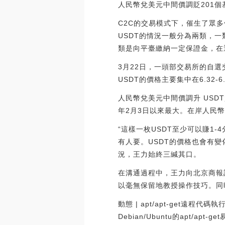
人民幣兌美元中間價調貶201個基點，
C2C的交易模式下，催生了眾
USDT的情況一般分為兩類，
類是向平臺繳納一定保證金，在
3月22日，一頭部交易所的自
USDT的價格主要集中在6.32-6
人民幣兌美元中間價調升 USDT
年2月3日以來最大。在岸人民幣現報6
“這樣一枚USDT至少可以賺1
有人要。USDT的價格也會有
況，王力始終三緘其口。
在溝通過程中，王力向北京商報
以毫無保留地教授操作技巧。同時
動態 | apt/apt-get遠程代
Debian/Ubuntu的apt/a