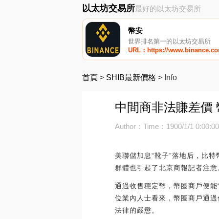
以太坊交易所
最好的以太坊交易所
幣安
世界排名第一的以太坊交易所
URL：https://www.binance.c
首頁
>
SHIB最新價格
>
Info
中間商非法賺差價 
Author：
Time：1900/1/1 0:00:0
美聯儲加息“靴子”落地后，比
群體也引起了北京商報記者注意
通過收售穩定幣，幣圈商戶便能
位業內人士看來，幣圈商戶通過
法律的嚴懲。