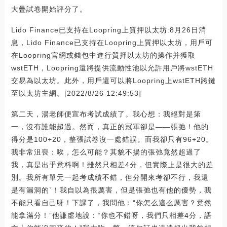
大疊試卷開始評分了。
Lido Finance已支持在Loopring上質押以太坊:8月26日消
息，Lido Finance已支持在Loopring上質押以太坊，用戶可
在Loopring官網或錢包中進行質押以太坊的操作并獲取
wstETH，Loopring還將提供流動性池以允許用戶將wstETH
交易為以太坊。此外，用戶還可以將Loopring上wstETH跨鏈
至以太坊主網。[2022/8/26 12:49:53]
第二天，湯老師便宣布考試成績了。我心想：我絕對是第
一，沒有誰能超過。然而，真正的冠軍卻是――張弛！他的
得分是100+20，整張試卷沒一處錯誤。而我卻只有96+20。
我非常沮喪：唉，怎么可能？其貌不揚的張弛竟然超過了
我，真是出乎意料啊！雖然只相差4分，但實際上是很大的差
別。我所有單元一起考成績不錯，但分開來考卻不行，我還
是有漏洞的`！我自以為很厲害，但是張弛也有他的優勢，我
不能只看自己呀！下課了，我問他：“你怎么這么厲害？竟然
能拿滿分！”他謙虛地說：“你也不錯呀，我們只相差4分，語