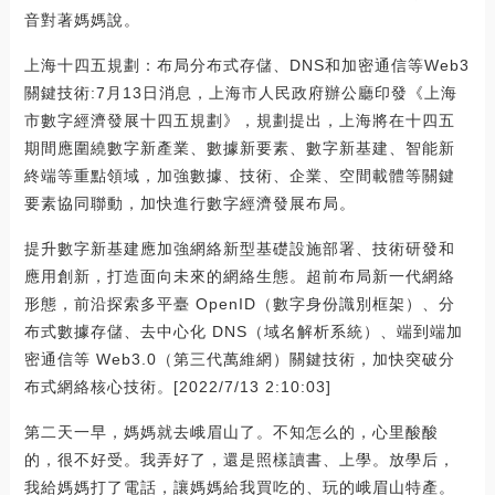
音對著媽媽說。
上海十四五規劃：布局分布式存儲、DNS和加密通信等Web3
關鍵技術:7月13日消息，上海市人民政府辦公廳印發《上海
市數字經濟發展十四五規劃》，規劃提出，上海將在十四五
期間應圍繞數字新產業、數據新要素、數字新基建、智能新
終端等重點領域，加強數據、技術、企業、空間載體等關鍵
要素協同聯動，加快進行數字經濟發展布局。
提升數字新基建應加強網絡新型基礎設施部署、技術研發和
應用創新，打造面向未來的網絡生態。超前布局新一代網絡
形態，前沿探索多平臺 OpenID（數字身份識別框架）、分
布式數據存儲、去中心化 DNS（域名解析系統）、端到端加
密通信等 Web3.0（第三代萬維網）關鍵技術，加快突破分
布式網絡核心技術。[2022/7/13 2:10:03]
第二天一早，媽媽就去峨眉山了。不知怎么的，心里酸酸
的，很不好受。我弄好了，還是照樣讀書、上學。放學后，
我給媽媽打了電話，讓媽媽給我買吃的、玩的峨眉山特產。