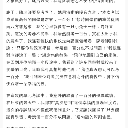
太糟就好了。此后幾天，我是懷著忐忑不安的心情度過的。
終于，陳老師要發考卷了。她用清晰的嗓音念道：“本次考試
成績最高分的同學是君睿，一百分！”頓時同學們的掌聲從四
面八方響起來，我的心里就像有一只小兔子一樣，咚咚直
跳。這次的考卷不簡單，我居然能考一百分，實在太出乎我
的意料了。我邁著輕快的步伐走向講臺領考卷，陳老師對我
說：“只要你能認真學習，考幾個一百分也不成問題！”我低聲
對老師說了一聲：“謝謝您的教誨！”飛似地回到自己的座位。
在回到座位的那一小段途中，我看到了許多同學對我投來了
羨慕的目光，這時我可真想對他們說：“我也真沒想到可以考
一百分。”我回到座位時還沉浸在意料之外的喜悅中，腳下仿
佛踩著一朵幸福的云。
在這次的單元考試中，我意外的取得了一百分的優異成績。
在后來的幾天中，我都在“真沒想到”這個幸福的漩渦里度過。
這次的考試結果不僅使我感到意外，它還讓我懂得了“只要能
認真學習，考幾個一百分不成問題。”這句話的深刻含義。