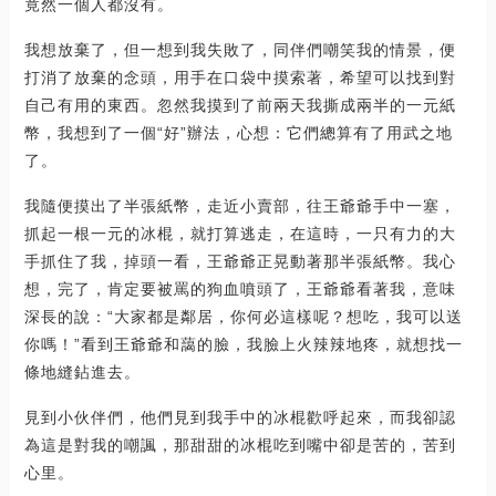
竟然一個人都沒有。
我想放棄了，但一想到我失敗了，同伴們嘲笑我的情景，便
打消了放棄的念頭，用手在口袋中摸索著，希望可以找到對
自己有用的東西。忽然我摸到了前兩天我撕成兩半的一元紙
幣，我想到了一個“好”辦法，心想：它們總算有了用武之地
了。
我隨便摸出了半張紙幣，走近小賣部，往王爺爺手中一塞，
抓起一根一元的冰棍，就打算逃走，在這時，一只有力的大
手抓住了我，掉頭一看，王爺爺正晃動著那半張紙幣。我心
想，完了，肯定要被罵的狗血噴頭了，王爺爺看著我，意味
深長的說：“大家都是鄰居，你何必這樣呢？想吃，我可以送
你嗎！”看到王爺爺和藹的臉，我臉上火辣辣地疼，就想找一
條地縫鉆進去。
見到小伙伴們，他們見到我手中的冰棍歡呼起來，而我卻認
為這是對我的嘲諷，那甜甜的冰棍吃到嘴中卻是苦的，苦到
心里。