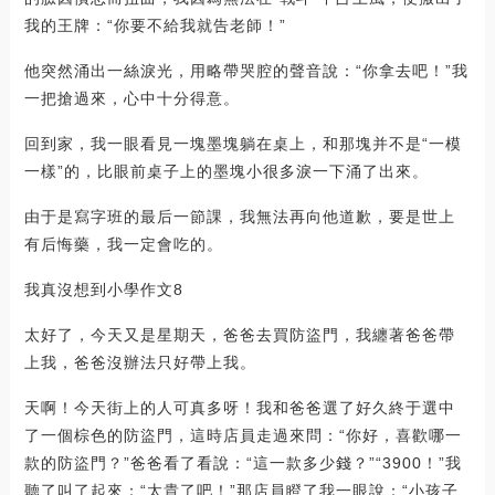
我的王牌：“你要不給我就告老師！”
他突然涌出一絲淚光，用略帶哭腔的聲音說：“你拿去吧！”我
一把搶過來，心中十分得意。
回到家，我一眼看見一塊墨塊躺在桌上，和那塊并不是“一模
一樣”的，比眼前桌子上的墨塊小很多淚一下涌了出來。
由于是寫字班的最后一節課，我無法再向他道歉，要是世上
有后悔藥，我一定會吃的。
我真沒想到小學作文8
太好了，今天又是星期天，爸爸去買防盜門，我纏著爸爸帶
上我，爸爸沒辦法只好帶上我。
天啊！今天街上的人可真多呀！我和爸爸選了好久終于選中
了一個棕色的防盜門，這時店員走過來問：“你好，喜歡哪一
款的防盜門？”爸爸看了看說：“這一款多少錢？”“3900！”我
聽了叫了起來：“太貴了吧！”那店員瞪了我一眼說：“小孩子