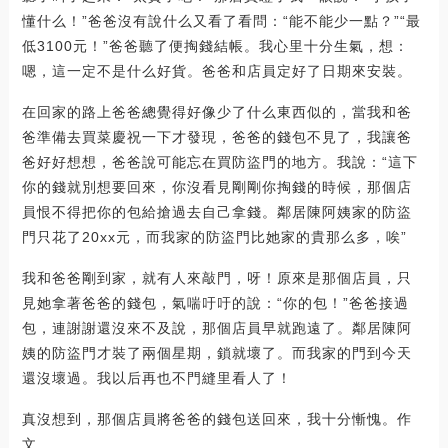
懂什么！”爸爸沒有說什么又看了看問：“能不能少一點？”“最
低3100元！”爸爸聽了便掏錢結帳。我心里十分生氣，想：
嗯，這一定不是什么好貨。爸爸和店員定好了日期來安裝。
在回家的路上爸爸總覺得好像少了什么東西似的，當我和爸
爸準備去買菜慶祝一下才發現，爸爸的錢包不見了，我讓爸
爸好好想想，爸爸說可能忘在買防盜門的地方。我說：“這下
你的錢就別想要回來，你沒看見剛剛你掏錢的時候，那個店
員恨不得把你的包給搶過去自己拿錢。鄰居陳阿姨家的防盜
門只花了20xx元，而我家的防盜門比她家的貴那么多，唉”
我和爸爸剛到家，就有人來敲門，呀！原來是那個店員，只
見她拿著爸爸的錢包，氣喘吁吁的說：“你的包！”爸爸接過
包，連謝謝還沒來不及說，那個店員早就跑遠了。鄰居陳阿
姨的防盜門才裝了兩個星期，鎖就壞了。而我家的門到今天
還沒壞過。我以后再也不門縫里看人了！
真沒想到，那個店員將爸爸的錢包送回來，我十分慚愧。作
文