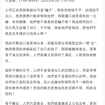
人資格。(The Block）[2022/9/16 7:00:05]
人們正在罵那兩個乞丐是“騙子”，我有些憤憤不平，但我說不
出口，想用實際行動來幫助他們，我緊攥口袋里僅有的一元
錢，有些猶豫。他們會不會真的是騙子呢？我這樣問自己，
但立馬又說服了自己：不可能，假如他們是裝的，那他們不
就是在作踐自己的良心嗎？
我的手剛從口袋里伸出來，就聽見那位母親堅定的一聲“走”，
她用瘦弱的身軀架起了自己的孩子，顫顫巍巍地遠去。望著
母子遠去的身影，人們就像立刻得到了滿足，人群很快就散
去。
面對可憐的乞丐，人們不是發發自己的悲憫之心，而是用辱
罵和白眼趕走了這對母子，他們是不是應該捫心自問，假如
你們自己落到這步田地，別人也像你對那對母子一樣對你，
那你會有何感想？世俗的眼光竟會如此的丑陋不堪，我真沒
想到！
母子離去，人們只是散去，他們就連施舍之心也沒有，更別