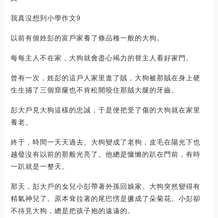
我真沒想到小學作文9
以前有個姓彭的富戶家養了條品種一般的大狗。
每每主人不在家，大狗就會盡心竭力的替主人看好家門。
曾有一次，姓彭的這戶人家里進了賊，大狗被那賊在身上硬
生生捅了三個窟窿也不肯松開咬住那賊大腿的牙齒。
彭大戶見大狗這樣的忠誠，于是便把受了傷的大狗就在家里
養老。
終于，時間一天天過去。大狗變成了老狗，皮毛在陽光下也
越發沒有以前的那般光亮了。他總是慵懶的趴在門前，有時
一趴就是一整天。
那天，彭大戶的女兒小彭帶著外孫回娘家。大狗突然變得有
精氣神兒了。原本耷拉著的尾巴愣是撅成了朵菊花。小彭卻
不待見大狗，總是把孩子抱的遠遠的。