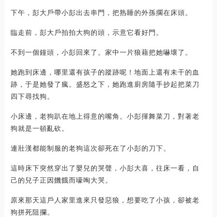
下午，彭大戶帶小彭出去串門，把熟睡的外孫擱在床頭。
臨走前，彭大戶拍拍大狗的頭，示意它看好門。
不到一個鐘頭，小彭回來了。家中一片狼藉把她嚇壞了。
她跑到床邊，哪里還有孩子的蹤跡呢！地面上還有未干的血
跡，于是她發了瘋。盛怒之下，她跑進廚房隨手抄起把菜刀
四下尋找狗。
小床邊，老狗趴在地上得意的嘴角。小彭揮舞菜刀，對著老
狗就是一頓亂砍。
連壯漢都能制服的老狗這次卻死在了小彭的刀下。
這時床下突然穿出了嬰兒的哭聲，小彭大喜，往床一看，自
己的兒子正因饑餓而嚎啕大哭。
原來那天這戶人家里進來只發惡狼，想要吃了小孩，卻被老
狗拼死阻攔。