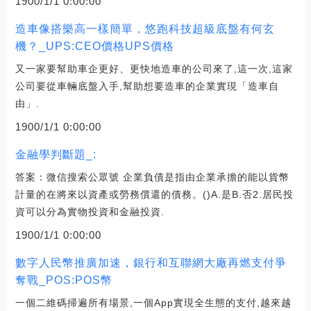
1900/1/1 0:00:00
造車像搭樂高一樣簡單，悠跑科技超級底盤有何玄
機？_UPS:CEO價格UPS價格
又一家要幫助車企更好、更快地造車的公司來了,這一次,這家
公司要從車輛底盤入手,幫助想要造車的企業實現「造車自
由」.
1900/1/1 0:00:00
金融學判斷題_:
答案：微信搜索公眾號 企業負債是指由企業承擔的能以貨幣
計量的在將來以資產或勞務償還的債務。()A.是B.否2.居民投
資可以分為實物投資和金融投資.
1900/1/1 0:00:00
數字人民幣推廣加速，銀行和互聯網大廠再燃支付爭
奪戰_POS:POS幣
一個二維碼掃遍所有場景,一個App實現全生態的支付,越來越