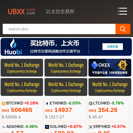
以太坊交易所
BTC/HKD
+0.18%
ETH/HKD
-0.03%
LTC/HKD
-0.76%
506465
14937
354.26
HK$
HK$
HK$
$ 65006.4
$ 1917.27
$ 45.47
ADA/HKD
-0.06%
SOL/HKD
+0.87%
XRP/HKD
+0.57%