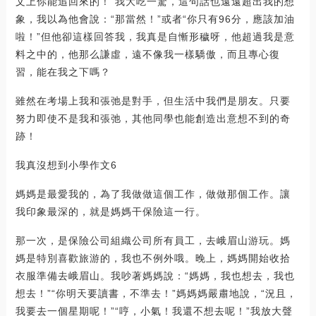
文上你能追回來的！”我大吃一驚，這句話也遠遠超出我的想
象，我以為他會說：“那當然！”或者“你只有96分，應該加油
啦！”但他卻這樣回答我，我真是自慚形穢呀，他超過我是意
料之中的，他那么謙虛，遠不像我一樣驕傲，而且專心復
習，能在我之下嗎？
雖然在考場上我和張弛是對手，但生活中我們是朋友。只要
努力即使不是我和張弛，其他同學也能創造出意想不到的奇
跡！
我真沒想到小學作文6
媽媽是最愛我的，為了我做做這個工作，做做那個工作。讓
我印象最深的，就是媽媽干保險這一行。
那一次，是保險公司組織公司所有員工，去峨眉山游玩。媽
媽是特別喜歡旅游的，我也不例外哦。晚上，媽媽開始收拾
衣服準備去峨眉山。我吵著媽媽說：“媽媽，我也想去，我也
想去！”“你明天要讀書，不準去！”媽媽媽嚴肅地說，“況且，
我要去一個星期呢！”“哼，小氣！我還不想去呢！”我放大聲