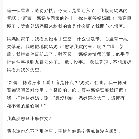
這一個星期，過得好快。今天，是星期六了。我接到媽媽的
電話：“新蕾，媽媽在回家的路上，你在家等媽媽哦！”我高興
極了，等會兒媽媽回來給我的會是什么呢？我開心地想著。
媽媽回家了，我看見她兩手空空，什么也沒帶。心里有一絲
失落感。我輕輕地問媽媽：“您給我買的東西呢？”“哦！新
蕾，我把這件事給忘了，對不起！”媽媽表情很吃驚，似乎早
把這件事拋到九霄云外了。“哦，沒事。”我低著頭，不想讓媽
媽看到我的失望。
“新蕾！轉過身來！看！這是什么？”媽媽叫住我。我一轉身，
看都透明塑料袋里，全是吃的。哈，原來媽媽逗著我玩呢！
我一把抱住媽媽，說：“真沒想到，媽媽這么大了，還擁有一
顆不老的童心啊！”
我真沒想到小學作文7
我永遠也忘不了那件事，事情的結果令我萬萬沒有想到。