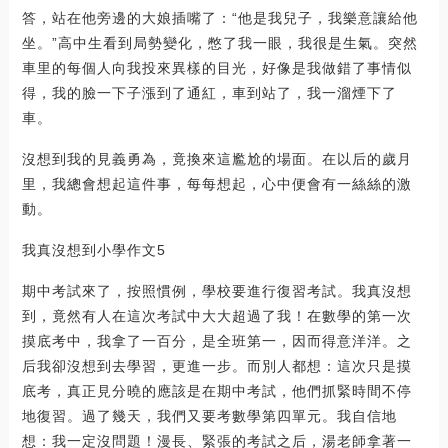
答，站在他旁邊的大娘插嘴了：“他是我兒子，我樂意讓給他
坐。”高中生看到局勢變化，憋了我一眼，我很是生氣。突然
車里的每個人向我投來異樣的目光，好像是我做錯了事情似
得，我的臉一下子漲到了通紅，車到站了，我一溜煙下了
車。
沒想到我的見義勇為，竟換來這尷尬的場面。在以后的歲月
里，我總會想起這件事，每每想起，心中便會有一絲絲的激
動。
我真沒想到小學作文5
期中考試來了，按照慣例，學校要進行復習考試。我真沒想
到，竟然有人在這次考試中大大超過了我！在數學的第一次
摸底考中，我拿了一百分，是全班第一，因而得意洋洋。之
后我卻沒想到去學習，更進一步。而別人都想：這次只是摸
底考，真正見分曉的應該是在期中考試，他們抓緊時間不停
地復習。過了幾天，我們又要考數學第四單元。我自信地
想：我一定沒問題！漫長、緊張的考試之后，湯老師拿著一