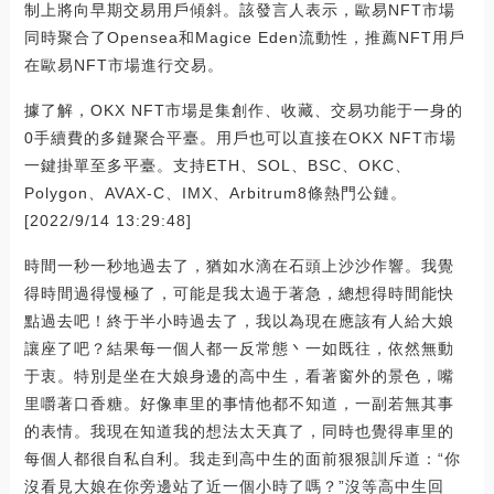
制上將向早期交易用戶傾斜。該發言人表示，歐易NFT市場
同時聚合了Opensea和Magice Eden流動性，推薦NFT用戶
在歐易NFT市場進行交易。
據了解，OKX NFT市場是集創作、收藏、交易功能于一身的
0手續費的多鏈聚合平臺。用戶也可以直接在OKX NFT市場
一鍵掛單至多平臺。支持ETH、SOL、BSC、OKC、
Polygon、AVAX-C、IMX、Arbitrum8條熱門公鏈。
[2022/9/14 13:29:48]
時間一秒一秒地過去了，猶如水滴在石頭上沙沙作響。我覺
得時間過得慢極了，可能是我太過于著急，總想得時間能快
點過去吧！終于半小時過去了，我以為現在應該有人給大娘
讓座了吧？結果每一個人都一反常態丶一如既往，依然無動
于衷。特別是坐在大娘身邊的高中生，看著窗外的景色，嘴
里嚼著口香糖。好像車里的事情他都不知道，一副若無其事
的表情。我現在知道我的想法太天真了，同時也覺得車里的
每個人都很自私自利。我走到高中生的面前狠狠訓斥道：“你
沒看見大娘在你旁邊站了近一個小時了嗎？”沒等高中生回