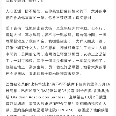
我真沒想到小學作文3
人心叵測，防不勝防。在你毫無防備的情況的下，意外的事
也許會給你重重的一擊。你會不禁感嘆：真沒想到！
受了責備，恍惚的走在大街，又立馬狂奔的沖動。但不行，
這是大街，車水馬龍，容不得一點放肆。暗自傷神間，一陣
辱罵聲灌進了我的耳朵。我循聲望去：一大群人圍成一團，
好像中間有什么人。我不想看，卻被好奇牽引了過去：人群
中間的，是兩個乞丐，這兩個乞丐蓬頭垢面，衣褲上全是補
丁，一副可憐樣。其中一個還是個孩子，一看就是病倒了，
他躺在地上，毫無生氣。另一個也許是母親，她看大家的眼
神冷淡無比，看那個孩子時兩眼卻寫著慈愛。
巴西被監禁的“比特幣法老”將不得不缺席下個月的選舉:9月16
日消息，巴西所謂的“比特幣法老”格拉森·阿卡西奧·多斯桑托
斯(Glaidson Acácio dos Santos)一直希望在10月2日競選
聯邦副總統，盡管因涉嫌與加密金字塔計劃有關的指控而入
獄。里約熱內盧地區選舉法院(TRE-RJ)一致否認了他的候選