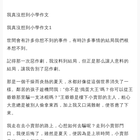
我真沒想到小學作文
我真沒想到小學作文1
世間會有許多你想不到的事件，有時許多事情的結局我們根
本想不到。
記得那一次惡作劇，我沒料到結局，但正是那么讓人意料的
結局，讓我告別了惡作劇。
那是一個干燥而炎熱的夏天，水都好像從這個世界消失了一
樣。鄰居的孩子趁機問我：“你不是‘搗蛋大王’嗎？你可以從王
爺爺那里騙一支冰棍嗎？"王爺爺是樓下小賣部的主人，粗心
大意總是被別人偷拿東西，加上我又口渴難耐，便答應了下
來。
我走在去小賣部的路上，心想如何去騙呢？走到小賣部門
口，我便后悔了，雖然是夏天，便因為是上班時間，小賣部