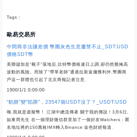
Tags：
歐易交易所
中間商非法賺差價 幣圈灰色生意屢禁不止_SDT:USD
價格SDT幣
美聯儲加息“靴子”落地后,比特幣價格連日上調,卻仍然難掩高
波動的風險。而除了“帶單老師”通過拉新返傭獲利外,幣圈商
戶這一群體也引起了北京商報記者注意.
1900/1/1 0:00:00
“餡餅”變“陷阱”，23547個USDT沒了？_USDT:USD
嗨,我就是虛擬幣！ 江湖中總流傳著 關于我的傳說！3月6日,
如東周先生 在一個理財微信群里加了一個好友Watchers：匿
名地址將約150萬枚IMX轉入Binance:金色財經報道.