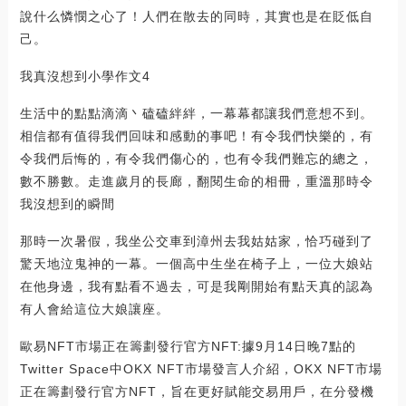
說什么憐憫之心了！人們在散去的同時，其實也是在貶低自
己。
我真沒想到小學作文4
生活中的點點滴滴丶磕磕絆絆，一幕幕都讓我們意想不到。
相信都有值得我們回味和感動的事吧！有令我們快樂的，有
令我們后悔的，有令我們傷心的，也有令我們難忘的總之，
數不勝數。走進歲月的長廊，翻閱生命的相冊，重溫那時令
我沒想到的瞬間
那時一次暑假，我坐公交車到漳州去我姑姑家，恰巧碰到了
驚天地泣鬼神的一幕。一個高中生坐在椅子上，一位大娘站
在他身邊，我有點看不過去，可是我剛開始有點天真的認為
有人會給這位大娘讓座。
歐易NFT市場正在籌劃發行官方NFT:據9月14日晚7點的
Twitter Space中OKX NFT市場發言人介紹，OKX NFT市場
正在籌劃發行官方NFT，旨在更好賦能交易用戶，在分發機