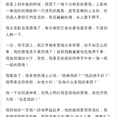
那是上四年級的時候，我買了一塊十分精美的墨塊；上面有
一條強壯的飛龍和一只漂亮的鳳凰，盡管是雕刻上去的，但
仍讓人覺得它們是活的，而且翩翩欲飛，令人愛不釋手。
我太喜歡這塊墨塊了，每次都把它放在書包最里層，不讓別
人動一下。
一次，寫字課上，我正準備拿墨塊出來研墨，但不知怎么回
事，我的墨塊竟不翼而飛了！就算我翻遍書包也無濟于事，
我急得滿頭大汗，突然，我看見前面的同學手中有一塊一模
一樣的墨塊！
我氣急了，很多猜想涌上心頭：“他偷我的？”“他品德不好？”
我帶著這些猜想，向他大叫：“你為什么拿我的東西？”
他一下沒回過神來，但馬上明白我是指他的墨塊，他也沖我
大吼：“這是我的！”
我與他你一言我一語地爭論起來，他的臉因委屈而漲紅，我
的臉因憤怒而扭曲，我因為無法在“戰斗”中占上風，便搬出了