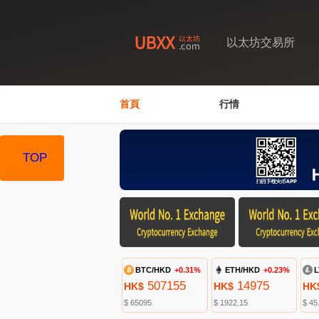
以太坊交易所
首頁
行情
TOP
BTC/HKD
+0.31%
ETH/HKD
+0.23%
L
507155
14975
HK$
HK$
HK
$ 65095
$ 1922.15
$ 45