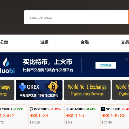
公鏈
游戲
金融
交易
TC/HKD
-0.22%
DOT/HKD
+1.12%
ADA/HKD
-0.41%
SOL/HKD
+3.4
356.2
6.38
1.56
595.86
$
HK$
HK$
HK$
.72
$ 0.819
$ 0.2
$ 76.48