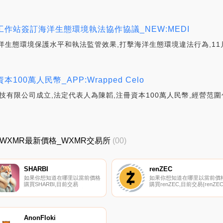
作站簽訂海洋生態環境執法協作協議_NEW:MEDI
生態環境保護水平和執法監管效果,打擊海洋生態環境違法行為,11月
0萬人民幣_APP:Wrapped Celo
技有限公司成立,法定代表人為陳韜,注冊資本100萬人民幣,經營范
R價格_WXMR最新價格_WXMR交易所
(00)
SHARBI
renZEC
如果你想知道在哪里以當前價格
如果你想知道在哪里以當前價
購買SHARBI,目前交易
購買renZEC,目前交易{renZEC
{SHARBI]股票的頂級加密貨幣
股票的頂級加密貨幣交易所是
交易所是HotSHARBIt。您可以
SushiSwap（Polygon）和
在我們的加密貨幣交易所頁面上
Bancor Network。您可以在我
找到其他列表。SharSHARBI是
們的加密貨幣交易所頁面上找
一個社區所有,也是
其他列表.
AnonFloki