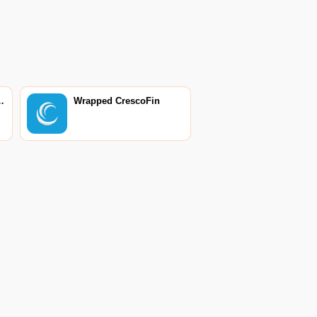
你的英雄戰斗,保護你的王國米
特拉免受邪惡部落的攻擊.
0 CryptoKitties
Wrapped CrescoFin