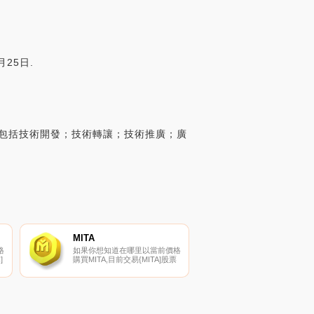
25日.
圍包括技術開發；技術轉讓；技術推廣；廣
MITA
格
如果你想知道在哪里以當前價格
]
購買MITA,目前交易{MITA]股票
的頂級加密貨幣交易所是
PancakeSwap（V2）。您可以
在我們的加密貨幣交易所頁面上
到
找到其他列表。米特拉傳說是一
款NFT合并防御游戲,你可以與