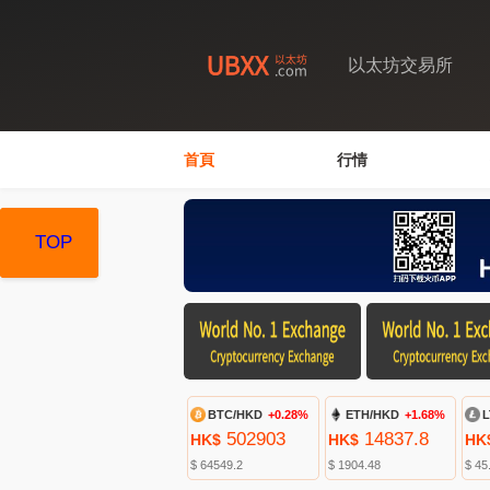
以太坊交易所
首頁
行情
TOP
TOP
TOP
BTC/HKD
+0.28%
ETH/HKD
+1.68%
L
502903
14837.8
HK$
HK$
HK
$ 64549.2
$ 1904.48
$ 45