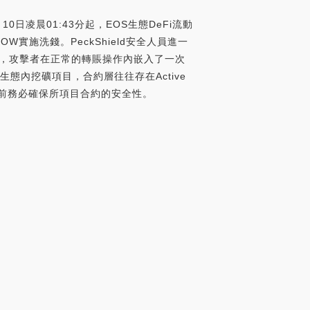
10日凌晨01:43分起，EOS生態DeFi流動
OW實施洗錢。PeckShield安全人員進一
體而言，攻擊者在正常的轉賬操作內嵌入了一次
EOS生態內挖礦項目，合約層往往存在Active
目前務必確保所項目合約的安全性。