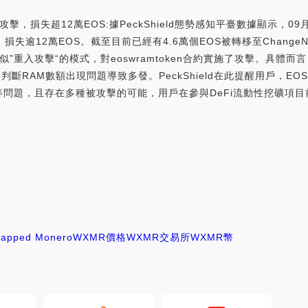
攻擊，損失超12萬EOS:據PeckShield態勢感知平臺數據顯示，09月
損失逾12萬EOS。截至目前已經有4.6萬個EOS被轉移至ChangeN
了類似”重入攻擊“的模式，對eoswramtoken合約實施了攻擊。具
在mint時判斷RAM數額出現問題導致多發。PeckShield在此提醒用戶，
問題，且存在多種被攻擊的可能，用戶在參與DeFi流動性挖礦項
apped Monero
WXMR價格
WXMR交易所
WXMR幣