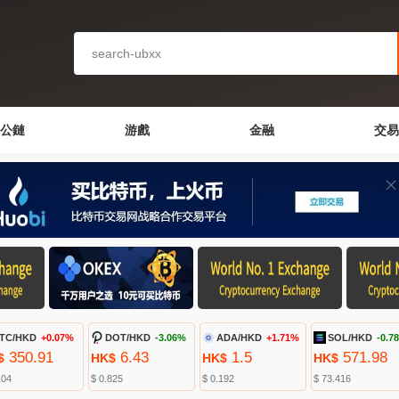
公鏈
游戲
金融
交易
TC/HKD
+0.07%
DOT/HKD
-3.06%
ADA/HKD
+1.71%
SOL/HKD
-0.7
350.91
6.43
1.5
571.98
$
HK$
HK$
HK$
.04
$ 0.825
$ 0.192
$ 73.416