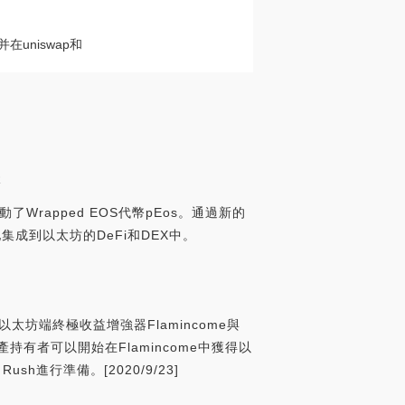
uniswap和
R
了Wrapped EOS代幣pEos。通過新的
集成到以太坊的DeFi和DEX中。
的以太坊端終極收益增強器Flamincome與
坊資產持有者可以開始在Flamincome中獲得以
h進行準備。[2020/9/23]