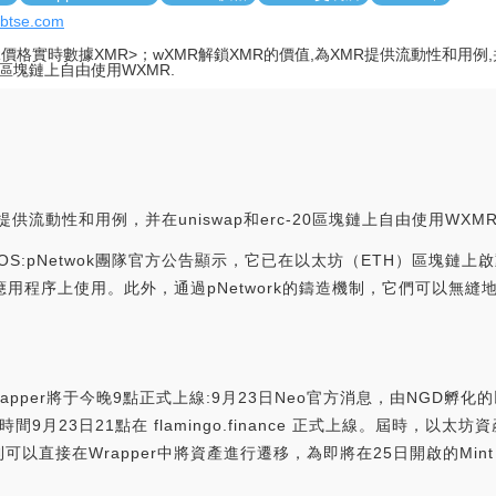
//btse.com
R價格實時數據XMR>；wXMR解鎖XMR的價值,為XMR提供流動性和用例,并在
20區塊鏈上自由使用WXMR.
提供流動性和用例，并在uniswap和erc-20區塊鏈上自由使用WXM
 EOS:pNetwok團隊官方公告顯示，它已在以太坊（ETH）區塊鏈上啟動
用程序上使用。此外，通過pNetwork的鑄造機制，它們可以無縫地
網關Wrapper將于今晚9點正式上線:9月23日Neo官方消息，由NGD孵化
京時間9月23日21點在 flamingo.finance 正式上線。屆時，以太
直接在Wrapper中將資產進行遷移，為即將在25日開啟的Mint Rus