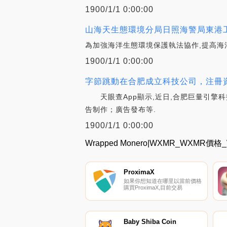
1900/1/1 0:00:00
山海天生態環境分局日照海警局東港工
為加強海洋生態環境保護執法協作,提高海洋
1900/1/1 0:00:00
字節跳動在合肥成立科技公司，注冊資本10
天眼查App顯示,近日,合肥巨量引擎科
告制作；廣告發布等.
1900/1/1 0:00:00
Wrapped Monero|WXMR_WXM
ProximaX
如果你想知道在哪里以當前價格
購買ProximaX,目前交易
{ProximaX]股票的頂級加密貨幣
交易所是MEXC、ProBit Global
和PancakeSwap（V2）。您可
以在我們的加密貨幣交易所頁面
上找到其他列表.
Baby Shiba Coin