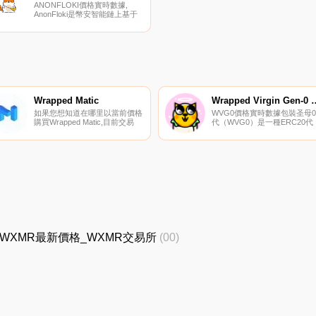
ArSHARBItrum網絡上的第一個
ANONFLOKI價格實時數據,
此類社區。這將在每筆交易中向
AnonFloki是幣安智能鏈上基于
其持有人獎勵USDC.
獎勵的模因代幣。該代幣源于流
行的Floki元,旨在為持有者創造
通貨緊縮的反映。我們的代幣方
式是將交易費的4%添加到獎勵
池中,并每24小時自動將BNB代
幣分發給我們的持有者。BNB股
息的數量與持有的代幣數量有
關.
Wrapped Matic
Wrapped Virgin Gen-
如果您想知道在哪里以當前價格
WVG0價格實時數據包裝圣母0
購買Wrapped Matic,目前交易
代（WVG0）是一種ERC20代
｛WMATICnname｝股票的頂級
幣,由ERC721圣母0代
加密貨幣交易所是
CryptoKitty 1:1支持.
PancakeSwap（V2）、
Uniswap（V3）（多邊形）、
Quickwap（V3）、OpenOcean
和KyberSwap Elastic（多邊
形）.
R價格_WXMR最新價格_WXMR交易所
(00)