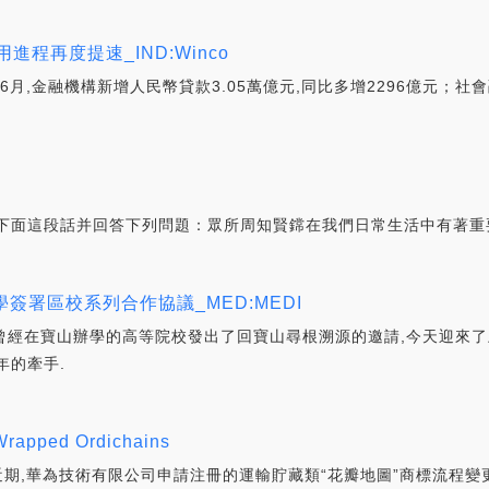
程再度提速_IND:Winco
月,金融機構新增人民幣貸款3.05萬億元,同比多增2296億元；社會
下面這段話并回答下列問題：眾所周知賢鏛在我們日常生活中有著重
署區校系列合作協議_MED:MEDI
向曾經在寶山辦學的高等院校發出了回寶山尋根溯源的邀請,今天迎來
年的牽手.
ed Ordichains
,近期,華為技術有限公司申請注冊的運輸貯藏類“花瓣地圖”商標流程變更為