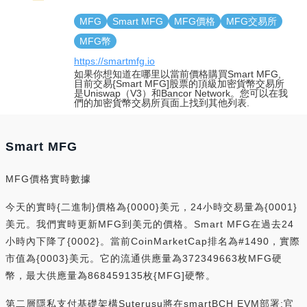
MFG
Smart MFG
MFG價格
MFG交易所
MFG幣
https://smartmfg.io
如果你想知道在哪里以當前價格購買Smart MFG,
目前交易{Smart MFG]股票的頂級加密貨幣交易所
是Uniswap（V3）和Bancor Network。您可以在我
們的加密貨幣交易所頁面上找到其他列表.
Smart MFG
MFG價格實時數據
今天的實時{二進制}價格為{0000}美元，24小時交易量為{0001}
美元。我們實時更新MFG到美元的價格。Smart MFG在過去24
小時內下降了{0002}。當前CoinMarketCap排名為#1490，實際
市值為{0003}美元。它的流通供應量為372349663枚MFG硬
幣，最大供應量為868459135枚{MFG]硬幣。
第二層隱私支付基礎架構Suterusu將在smartBCH EVM部署:官