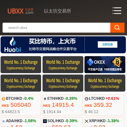
以太坊交易所
BTC/HKD
-0.4%
ETH/HKD
-0.39%
LTC/HKD
+0.61%
505040
14915.4
359.32
HK$
HK$
HK$
$ 64823.5
$ 1914.44
$ 46.12
ADA/HKD
-1.08%
SOL/HKD
-0.39%
XRP/HKD
-1.38%