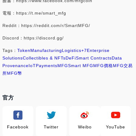
臉書：https://www.facebook.com/mfgcoin
電報：https://t.me/smart_mfg
Reddit：https://reddit.com/r/SmartMFG/
Discord：https://discord.gg/
Tags：
Token
Manufacturing
Logistics
+7
Enterprise
Solutions
Collectibles & NFTs
DeFi
Smart Contracts
Data
Provenance
IoT
Payments
MFG
Smart MFG
MFG價格
MFG交易
所
MFG幣
官方
Facebook
Twitter
Weibo
YouTube