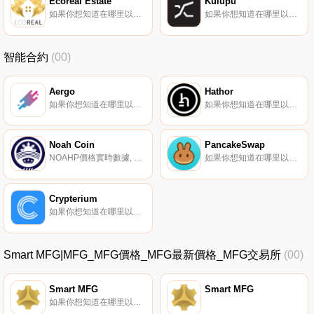
Ecoreal Estate
Kulupu
如果你想知道在哪里以當前價格購買Ecoreal Estate,目前交易{Ecoreal Estate]股票的頂級加密貨幣交易所是CoinsECOREALt、P2B和ProBit Global。您可以在我們的加密貨幣交易所頁面上找到其他列表.
如果你想知道在哪里以當前價格購買Kulupu,目前交易{Kulupu]股票的頂級加密貨幣交易所是JuKLP、HotKLPt和qTrade。您可以在我們的加密貨幣交易所頁面上找到其他列表。Kulupu聲稱是一個具有鏈上治理和在線升級的工作證明區塊鏈.
智能合約
(00)
Aergo
Hathor
如果你想知道在哪里以當前價格購買Aergo,目前交易{Aergo]股票的頂級加密貨幣交易所是Binance、OKX、Bitrue、Bitget和BingX。您可以在我們的加密貨幣交易所頁面上找到其他列表.
如果你想知道在哪里以當前價格購買Hathor,目前交易{Hathor]股票的頂級加密貨幣交易所是KuCoin、Gate.io、CoinEx、AscendEX（BitMax）和Coinmetro。您可以在我們的加密貨幣交易所頁面上找到其他列表.
Noah Coin
PancakeSwap
NOAHP價格實時數據, 什么是Noah Coin（NOAHP）？Noah Coin是Noah DeFi City的原生代幣,這是第一個建立在區塊鏈上的去中心化國家,旨在重新定義國家的概念.
如果你想知道在哪里以當前價格購買PancakeSwap,目前交易{PancakeSwap]股票的頂級加密貨幣交易所是Binance、Deepcoin、BTCEX、Bitrue和CoinW。您可以在我們的加密貨幣交易所頁面上找到其他列表.
Crypterium
如果你想知道在哪里以當前價格購買Crypterium,目前交易{Crypterium]股票的頂級加密貨幣交易所是KuCoin、Gate.io、XT.COM、HuoCRPT和Coinbase Exchange。您可以在我們的加密貨幣交易所頁面上找到其他列表.
Smart MFG|MFG_MFG價格_MFG最新價格_MFG交易所
(00)
Smart MFG
Smart MFG
如果你想知道在哪里以當前價格購買Smart MFG,目前交易{Smart MFG]股票的頂級加密貨幣交易所是Uniswap（V3）和Bancor Network。您可以在我們的加密貨幣交易所頁面上找到其他列表.