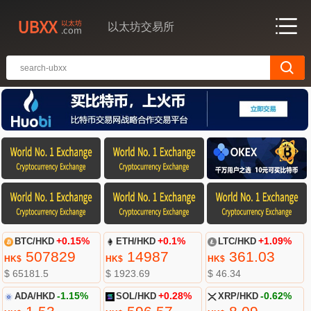
以太坊交易所
BTC/HKD
+0.15%
ETH/HKD
+0.1%
LTC/HKD
+1.09%
507829
14987
361.03
HK$
HK$
HK$
$ 65181.5
$ 1923.69
$ 46.34
ADA/HKD
-1.15%
SOL/HKD
+0.28%
XRP/HKD
-0.62%