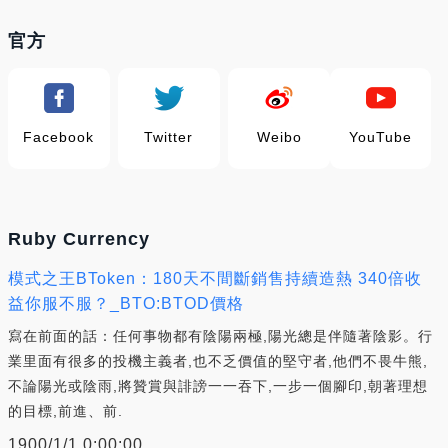
官方
Facebook
Twitter
Weibo
YouTube
Ruby Currency
模式之王BToken：180天不間斷銷售持續造熱 340倍收
益你服不服？_BTO:BTOD價格
寫在前面的話：任何事物都有陰陽兩極,陽光總是伴隨著陰影。行
業里面有很多的投機主義者,也不乏價值的堅守者,他們不畏牛熊,
不論陽光或陰雨,將贊賞與誹謗一一吞下,一步一個腳印,朝著理想
的目標,前進、前.
1900/1/1 0:00:00