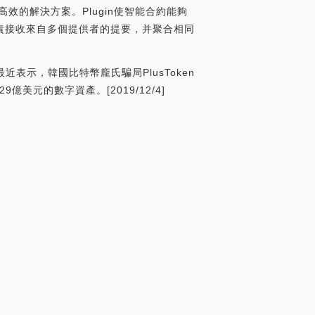
濟高效的解決方案。Plugin使智能合約能夠
責接收來自多個提供者的提要，并聚合相同
d最近表示，韓國比特幣龐氏騙局PlusToken
億美元的數字資產。[2019/12/4]