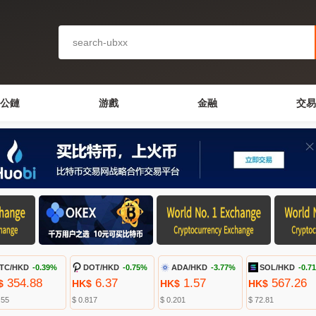
公鏈
游戲
金融
交易
TC/HKD
-0.39%
DOT/HKD
-0.75%
ADA/HKD
-3.77%
SOL/HKD
-0.7
354.88
6.37
1.57
567.26
$
HK$
HK$
HK$
.55
$ 0.817
$ 0.201
$ 72.81