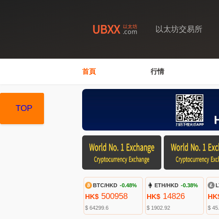
以太坊交易所
首頁
行情
TOP
TOP
TOP
BTC/HKD
-0.48%
ETH/HKD
-0.38%
L
500958
14826
HK$
HK$
HK
$ 64299.6
$ 1902.92
$ 45