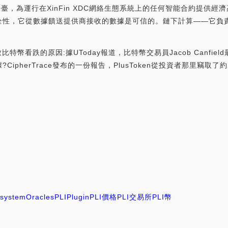
cle平臺，為運行在XinFin XDC網絡生態系統上的任何智能合約提供經
全性，它從數據饋送提供商接收的數據是可信的。鏈下計算——它負
致比特幣看跌的原因:據UToday報道，比特幣交易員Jacob Canfiel
herTrace發布的一份報告，PlusToken從投資者那里竊取了約29
system
Oracles
PLI
Plugin
PLI價格
PLI交易所
PLI幣