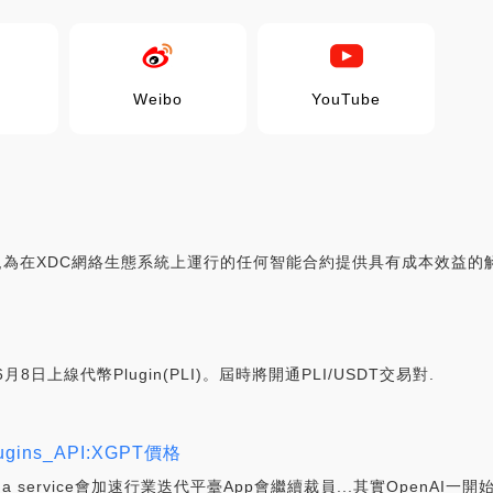
Weibo
YouTube
平臺,為在XDC網絡生態系統上運行的任何智能合約提供具有成本效益的
年6月8日上線代幣Plugin(PLI)。屆時將開通PLI/USDT交易對.
gins_API:XGPT價格
a service會加速行業迭代平臺App會繼續裁員...其實OpenAI