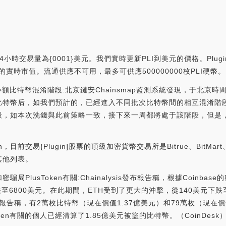
4小時交易量為{0001}美元。我們實時更新PLI到美元的價格。Plugi
有可用的實時市值。流通供應不可用，最多可供應500000000枚PLI硬幣。
入小額比特幣混淆階段:北京鏈安Chainsmap監測系統發現，于北京時間2
比特幣后，如我們預計的，已經進入不同批次比特幣間的相互混淆階段
段，如本次洗錢與此前策略一致，接下來一周都將處于該階段，但是
交易{Plugin]股票的頂級加密貨幣交易所是Bitrue、BitMart、XT.
其他列表。
局PlusToken有關:Chainalysis發布報告稱，根據Coinba
跌至6800美元。在此期間，ETH受到了更大的沖擊，從140美元下跌
最新報告稱，有2萬枚比特幣（現在價值1.37億美元）和79萬枚（現在價值1
n有關的個人已經清算了1.85億美元被盜的比特幣。（CoinDesk）[20