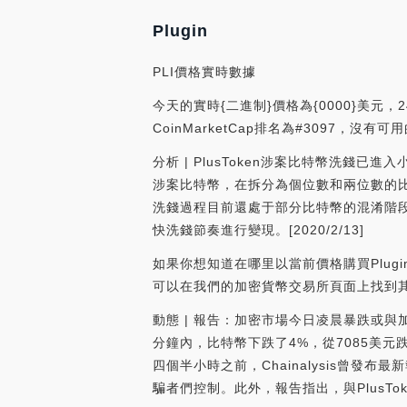
Plugin
PLI價格實時數據
今天的實時{二進制}價格為{0000}美元，2
CoinMarketCap排名為#3097，沒
分析 | PlusToken涉案比特幣洗錢已進
涉案比特幣，在拆分為個位數和兩位數的
洗錢過程目前還處于部分比特幣的混淆階
快洗錢節奏進行變現。[2020/2/13]
如果你想知道在哪里以當前價格購買Plugin，目前
可以在我們的加密貨幣交易所頁面上找到
動態 | 報告：加密市場今日凌晨暴跌或與加密騙
分鐘內，比特幣下跌了4%，從7085美元
四個半小時之前，Chainalysis曾發布
騙者們控制。此外，報告指出，與PlusToke