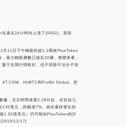
n在過去24小時內上漲了{0002}。當前
月11日下午轉賬的超1.2萬枚PlusToken
，最大轉賬層數已接近20層。整體來看，
，鑒于近期行情較好，也不排除不法分子加
COM、HitBTC和ProBit Global。您
se的數據，北京時間凌晨2:28分起，在短短七
至130美元，跌幅達7%。就在暴跌發生的
.02億美元）仍可能由PlusToken的詐
19/12/17]