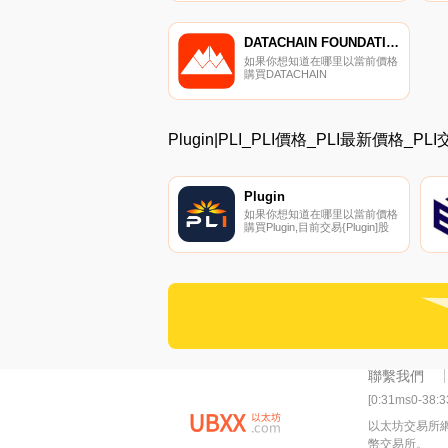
密貨幣交易所是Bitrue。您可以
在我們的加密貨幣交易所頁面上
找到其他列表.
DATACHAIN FOUNDATION (DC)
如果你想知道在哪里以當前價格
購買DATACHAIN
FOUNDATION (DC),目前交易
{DATACHAIN FOUNDATION
(DC)]股票的頂級加密貨幣交易
所是Bitrue。您可以在我們的加
Plugin|PLI_PLI價格_PLI最新價格_PL
密貨幣交易所頁面上找到其他列
表.
Plugin
如果你想知道在哪里以當前價格
購買Plugin,目前交易{Plugin]股
票的頂級加密貨幣交易所是
Bitrue、BitMart、XT.COM、
HitBTC和ProBit Global。您可以
在我們的加密貨幣交易所頁面上
找到其他列表.
聯繫我們
[0:31ms0-38:
以太坊交易所
幣交易所。