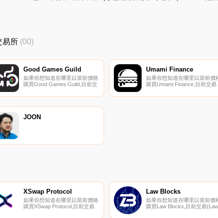
I交易所
(00)
Good Games Guild
Umami Finance
如果你想知道在哪里以當前價格
如果你想知道在哪里以當前價
購買Good Games Guild,目前交
購買Umami Finance,目前交易
易｛GGGnname｝股票的頂級
{Umami Finance]股票的頂級
加密貨幣交易所是KuCoin和
密貨幣交易所是CoinW、
Gate.io。你可以在我們的加密
MEXC、BKEX、
貨幣交易所頁面上找到其他交易
Uniswap（V3）
所.
（ArUMAMItrum）和
JOON
KyberSwap
Elastic（ArUMAMItlum）.
XSwap Protocol
Law Blocks
如果你想知道在哪里以當前價格
如果你想知道在哪里以當前價
購買XSwap Protocol,目前交易
購買Law Blocks,目前交易{La
{XSwap Protocol]股票的頂級加
Blocks]股票的頂級加密貨幣交