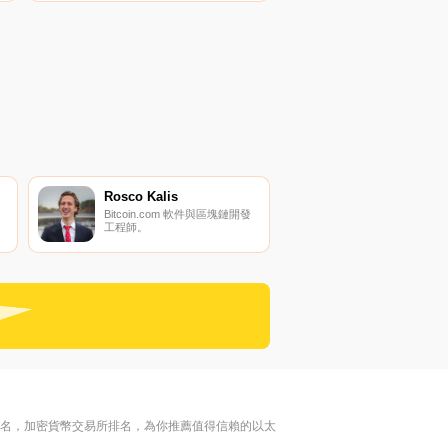
以
貨幣交易所是Bitrue、BitMart和
上
LBank。您可以在我們的加密貨
幣交易所頁面上找到其他列表。
ComTech 100%符合Shariah,是
同類代幣中的第一個.
Rosco Kalis
Bitcoin.com 軟件與區塊鏈開發
工程師。
排名，加密貨幣交易所排名，為你推薦值得信賴的以太