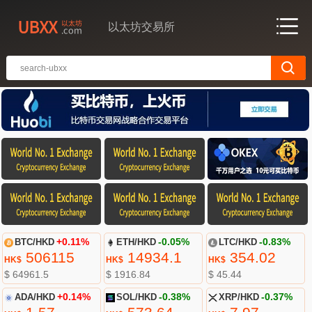
以太坊交易所
BTC/HKD
+0.11%
ETH/HKD
-0.05%
LTC/HKD
-0.83%
506115
14934.1
354.02
HK$
HK$
HK$
$ 64961.5
$ 1916.84
$ 45.44
ADA/HKD
+0.14%
SOL/HKD
-0.38%
XRP/HKD
-0.37%