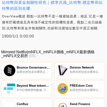
比特幣與黃金相關性研究｜標準共識_比特幣:穩定幣和比
特幣的區別在哪
OverView概述 觀點一比特幣不是一種避險資產；相反,它是一種
擁有貯藏價值且具有強不確定性的投機性資產。觀點二在日線級
別,比特幣和黃金并無相關性,但卻和活躍地址數呈中度正相關.
1900/1/1 0:00:00
Mirrored Netflix|mNFLX_mNFLX價格_mNFLX最新價格
_mNFLX交易所
(00)
Bounce Governance Token
Dvision Network
如果你想知道在哪里以當前價格購買Bounce Governance Token,目前交易{Bounce Governance Token]股票的頂級加密貨幣交易所是Binance、OKX、Bitrue、Bitget和BingX。您可以在我們的加密貨幣交易所頁面上找到其他列表.
如果你想知道在哪里以當前價格購買Dvision Network,目前交易{Dvision Network]股票的頂級加密貨幣交易所是CoinW、Gate.io、MEXC、Uniswap（V3）和Bithumb。您可以在我們的加密貨幣交易所頁面上找到其他列表.
Beyond Meat tokenized stock FTX
FREEdom Coin
BYND價格實時數據, 什么是代幣化股票？股票是在傳統監管交易所交易的股票。FTX列出精選股票的代幣。這些現貨代幣由CM Equity托管的股票支持。如果需要,可以用CM Equity贖回相關股票。CM Equity在德國受到全面監管,是一家獲準提供此類產品的持牌金融機構.
如果您想知道在哪里以當前價格購買FREEdom Coin,目前交易｛FREEnname｝股票的頂級加密貨幣交易所是Bitrue、Bitget、CoinTiger、BitMart和Gate.io。您可以在我們的加密貨幣交易所頁面上找到其他交易所.
Conflux
Xend Finance