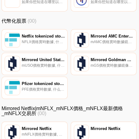
如果你想知道在哪里以當前價格購買Conflux,目前交易{Conflux]股票的頂級加密貨幣交易所是Binance、OKX、Deepcoin、CoinW和Bitrue。您可以在我們的加密貨幣交易所頁面上找到其他列表。全球代幣經濟的可持續基礎設施.
如果你想知道在哪里以當前價格購買Xend Finance,目前交易{Xend Finance]股票的頂級加密貨幣交易所是Gate.io、MEXC、AscendEX（BitMax）、PancakeSwap（V2）和JuXEND。您可以在我們的加密貨幣交易所頁面上找到其他列表.
代幣化股票
(00)
Netflix tokenized stock FTX
Mirrored AMC Entertainment Holdings Inc
NFLX價格實時數據, 什么是代幣化股票？股票是在傳統監管交易所交易的股票。FTX列出精選股票的代幣。這些現貨代幣由CM Equity托管的股票支持。如果需要,可以用CM Equity贖回相關股票。CM Equity在德國受到全面監管,是一家獲準提供此類產品的持牌金融機構.
mAMC價格實時數據鏡像AMC娛樂控股公司（mAMC）是一種跟蹤AMC娛樂集團股票價格的合成資產。它可以在鏡像協議上鑄造,該鏡像協議參考由Band Protocol；去中心化的神諭網絡。mAMC以CW20和ERC20版本存在,可以分別在Terraswap和Uniswap上進行交易.
Mirrored United States Oil Fund
Mirrored Goldman Sachs Group Inc
mUSO價格實時數據, 什么是mUSO？Mirrored United States Oil Fund（mUSO）是一種跟蹤美國石油基金ETF價格的合成資產。它可以在鏡像協議上鑄造,該鏡像協議參考由Band Protocol；去中心化的神諭網絡.
mGS價格實時數據鏡像高盛集團（mGS）是一種跟蹤高盛集團股票價格的合成資產。它可以在鏡像協議上鑄造,該鏡像協議參考由Band Protocol；去中心化的神諭網絡。mGS以CW20和ERC20版本存在,可以分別在Terraswap和Uniswap上進行交易.
Pfizer tokenized stock FTX
PFE價格實時數據, 什么是代幣化股票？股票是在傳統監管交易所交易的股票。FTX列出精選股票的代幣。這些現貨代幣由CM Equity托管的股票支持。如果需要,可以用CM Equity贖回相關股票。CM Equity在德國受到全面監管,是一家獲準提供此類產品的持牌金融機構.
Mirrored Netflix|mNFLX_mNFLX價格_mNFLX最新價格
_mNFLX交易所
(00)
Mirrored Netflix
Mirrored Netflix
mNFLX價格實時數據, 什么是mNFLX？Mirrored Netflix（mNFLX）是一種跟蹤Netflix股票價格的合成資產。它可以在鏡像協議上鑄造,該鏡像協議參考由Band Protocol；去中心化的神諭網絡.