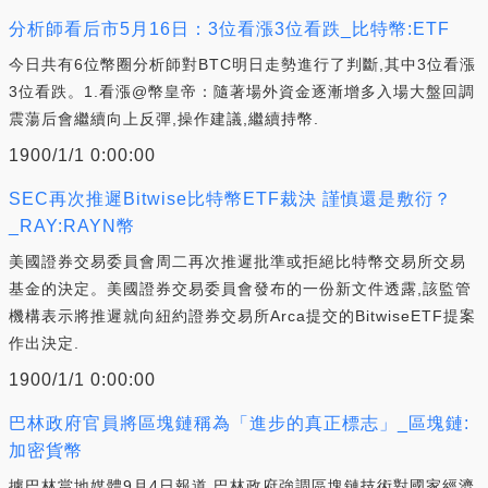
分析師看后市5月16日：3位看漲3位看跌_比特幣:ETF
今日共有6位幣圈分析師對BTC明日走勢進行了判斷,其中3位看漲
3位看跌。1.看漲@幣皇帝：隨著場外資金逐漸增多入場大盤回調
震蕩后會繼續向上反彈,操作建議,繼續持幣.
1900/1/1 0:00:00
SEC再次推遲Bitwise比特幣ETF裁決 謹慎還是敷衍？
_RAY:RAYN幣
美國證券交易委員會周二再次推遲批準或拒絕比特幣交易所交易
基金的決定。美國證券交易委員會發布的一份新文件透露,該監管
機構表示將推遲就向紐約證券交易所Arca提交的BitwiseETF提案
作出決定.
1900/1/1 0:00:00
巴林政府官員將區塊鏈稱為「進步的真正標志」_區塊鏈:
加密貨幣
據巴林當地媒體9月4日報道,巴林政府強調區塊鏈技術對國家經濟