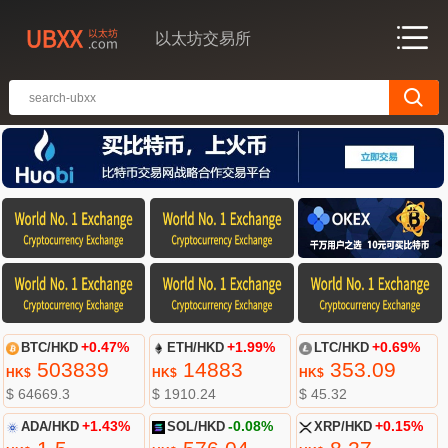
以太坊交易所
BTC/HKD
+0.47%
ETH/HKD
+1.99%
LTC/HKD
+0.69%
503839
14883
353.09
HK$
HK$
HK$
$ 64669.3
$ 1910.24
$ 45.32
ADA/HKD
+1.43%
SOL/HKD
-0.08%
XRP/HKD
+0.15%