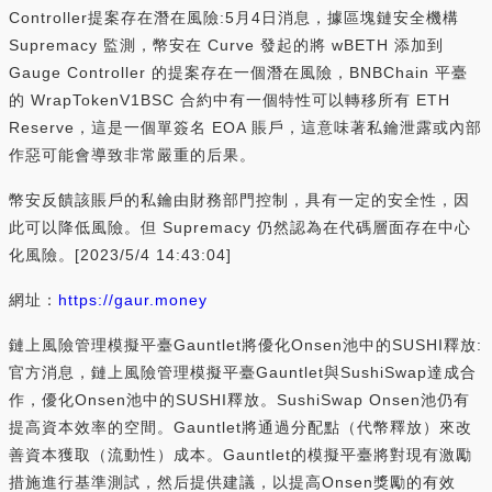
Controller提案存在潛在風險:5月4日消息，據區塊鏈安全機構
Supremacy 監測，幣安在 Curve 發起的將 wBETH 添加到
Gauge Controller 的提案存在一個潛在風險，BNBChain 平臺
的 WrapTokenV1BSC 合約中有一個特性可以轉移所有 ETH
Reserve，這是一個單簽名 EOA 賬戶，這意味著私鑰泄露或內部
作惡可能會導致非常嚴重的后果。
幣安反饋該賬戶的私鑰由財務部門控制，具有一定的安全性，因
此可以降低風險。但 Supremacy 仍然認為在代碼層面存在中心
化風險。[2023/5/4 14:43:04]
網址：
https://gaur.money
鏈上風險管理模擬平臺Gauntlet將優化Onsen池中的SUSHI釋放:
官方消息，鏈上風險管理模擬平臺Gauntlet與SushiSwap達成合
作，優化Onsen池中的SUSHI釋放。SushiSwap Onsen池仍有
提高資本效率的空間。Gauntlet將通過分配點（代幣釋放）來改
善資本獲取（流動性）成本。Gauntlet的模擬平臺將對現有激勵
措施進行基準測試，然后提供建議，以提高Onsen獎勵的有效