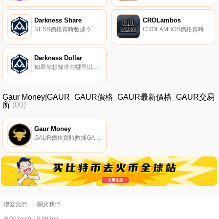
Darkness Share
CROLambos
NESS價格實時數據今天的實時{二進制}價格為{0000}美元,24小時交易量為{0001}美元。我們實時更新NESS到美元的價格。Darkness Share在過去24小時內上漲了{0002}。當前CoinMarketCap排名為#7321,沒有可用的實時市值.
CROLAMBOS價格實時數據, CROLambos是一個包含200個唯一｛CROLAMBOSnname｝NFT的項目。這200個NFT是由加密youtuber的Jan+殘疾的NFT創建者Adam創建的.
Darkness Dollar
如果你想知道在哪里以當前價格購買Darkness Dollar,目前交易{Darkness Dollar]股票的頂級加密貨幣交易所是VVS Finance和MM Finance（Cronos）。您可以在我們的加密貨幣交易所頁面上找到其他列表.
Gaur Money|GAUR_GAUR價格_GAUR最新價格_GAUR交易
所
(00)
Gaur Money
GAUR價格實時數據GAUR的算法幣與ETH的價格走勢掛鉤。這些高收益通常可以在高風險農場和資產中找到,但使用Gaur,由于其ETH風險敞口,您的風險得到了對沖.
聯繫我們
關於我們