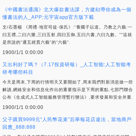
《中國書法通識》北大爆款書法課，方建勛帶你成為一個
懂書法的人_APP:元宇宙app官方版下載
文/石墨楊 《周禮·地官司徒·保氏》:“養國子以道。乃教之六藝:一
曰五禮,二曰六樂,三曰五射,四曰五御,五曰六書,六曰九數。”"這就
是所說的“通五經貫六藝”的“六藝”.
1900/1/1 0:00:00
又出利好了嗎？（7.17投資研報）_人工智能:人工智能考
研考哪些科目
今天是周末,下周的行情明天又要開始了,周末我們對新消息做一些
解讀,網絡安全和信息化作出的重要指示是下周的重點,七部門聯合
公布《生成式人工智能服務管理暫行辦法》,要求發展和安全并重.
1900/1/1 0:00:00
父子購買9999元“人民幣花束”后舉報花店違法，當地商戶
回應_888:888