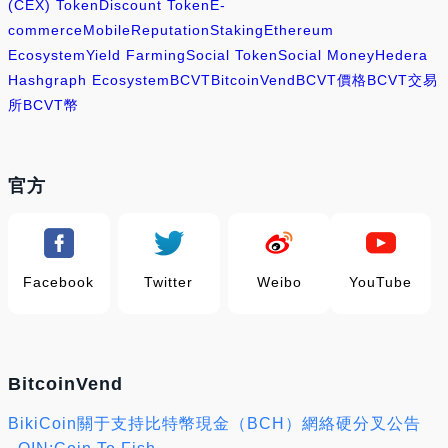
(CEX) Token
Discount Token
E-
commerce
Mobile
Reputation
Staking
Ethereum
Ecosystem
Yield Farming
Social Token
Social Money
Hedera
Hashgraph Ecosystem
BCVT
BitcoinVend
BCVT價格
BCVT交易
所
BCVT幣
官方
Facebook
Twitter
Weibo
YouTube
BitcoinVend
BikiCoin關于支持比特幣現金（BCH）網絡硬分叉公告