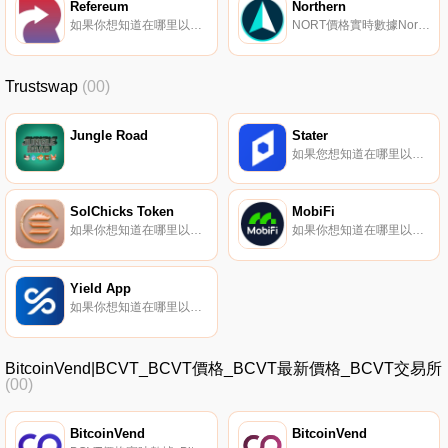
Refereum
Northern
如果你想知道在哪里以當前價格購買Refereum,目前交易{Refereum]股票的頂級加密貨幣交易所是Gate.io、UpRFRt、HitBTC和Bitbns。您可以在我們的加密貨幣交易所頁面上找到其他列表。Refereum（RFR）是一種加密貨幣,在以太坊平臺上運行.
NORT價格實時數據Northern基于Quark哈希算法,并利用利益證明共識機制。{二進制}-；的目標是積極發展自己的加密貨幣交易所-https://nortexchange.com.
Trustswap
(00)
Jungle Road
Stater
如果您想知道在哪里以當前價格購買Stater,目前交易｛STRnname｝股票的頂級加密貨幣交易所是Gate.io。您可以在我們的加密貨幣交易所頁面上找到其他交易所。Stater是一個用于NFT資產的開源對等借貸平臺.
SolChicks Token
MobiFi
如果你想知道在哪里以當前價格購買SolChicks Token,目前交易{SolChicks Token]股票的頂級加密貨幣交易所是Gate.io、Jupiter和Raydium。您可以在我們的加密貨幣交易所頁面上找到其他列表.
如果你想知道在哪里以當前價格購買MoMoFiFi,目前交易{MoMoFiFi]股票的頂級加密貨幣交易所是Gate.io、LATOKEN和Uniswap（V2）。您可以在我們的加密貨幣交易所頁面上找到其他列表.
Yield App
如果你想知道在哪里以當前價格購買Yield App,目前交易{Yield App]股票的頂級加密貨幣交易所是KuCoin、Gate.io、AscendEX（BitMax）、BitGlobal和Bittrex。您可以在我們的加密貨幣交易所頁面上找到其他列表.
BitcoinVend|BCVT_BCVT價格_BCVT最新價格_BCVT交易所
(00)
BitcoinVend
BitcoinVend