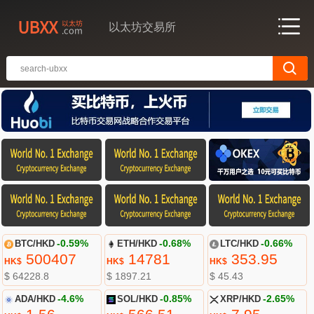
以太坊交易所
BTC/HKD
-0.59%
ETH/HKD
-0.68%
LTC/HKD
-0.66%
500407
14781
353.95
HK$
HK$
HK$
$ 64228.8
$ 1897.21
$ 45.43
ADA/HKD
-4.6%
SOL/HKD
-0.85%
XRP/HKD
-2.65%