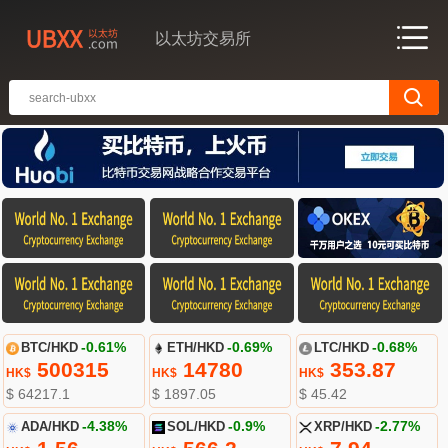
以太坊交易所
BTC/HKD
-0.61%
ETH/HKD
-0.69%
LTC/HKD
-0.68%
500315
14780
353.87
HK$
HK$
HK$
$ 64217.1
$ 1897.05
$ 45.42
ADA/HKD
-4.38%
SOL/HKD
-0.9%
XRP/HKD
-2.77%