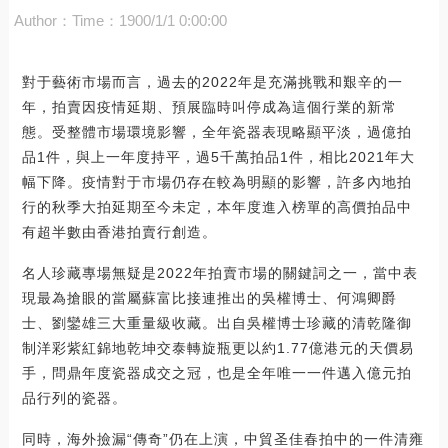
Author：
Time：1900/1/1 0:00:00
對于藝術市場而言，過去的2022年是充滿挑戰和艱辛的一
年，拍賣因疫情延期、預展臨時叫停成為這個行業的新常
態。受整體市場環境影響，全年瓷器表現略顯平淡，過億拍
品1件，與上一年度持平，過5千萬拍品1件，相比2021年大
幅下降。疫情對于市場仍存在較為明顯的影響，許多內地拍
行的秋季大拍延期至今未定，本年度進入榜單的高價拍品中
有超半數由香港拍賣行創造。
名人珍藏專場無疑是2022年拍賣市場的關鍵詞之一，當中表
現最為搶眼的當屬蘇富比接連推出的吳權博士、何鴻卿爵
士、劉鑾雄三大重量級收藏。出自吳權博士珍藏的清乾隆御
制洋彩紫紅錦地乾坤交泰轉旋瓶更以約1.77億港元的天價易
手，問鼎年度瓷器成交之冠，也是全年唯一一件邁入億元拍
品行列的瓷器。
同時，海外撿漏“傳奇”仍在上演，中貿圣佳春拍中的一件清雍