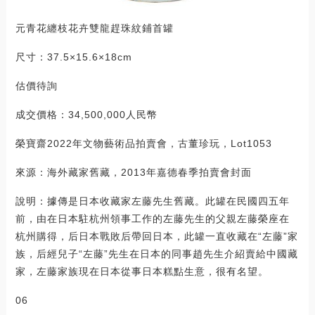
元青花纏枝花卉雙龍趕珠紋鋪首罐
尺寸：37.5×15.6×18cm
估價待詢
成交價格：34,500,000人民幣
榮寶齋2022年文物藝術品拍賣會，古董珍玩，Lot1053
來源：海外藏家舊藏，2013年嘉德春季拍賣會封面
說明：據傳是日本收藏家左藤先生舊藏。此罐在民國四五年
前，由在日本駐杭州領事工作的左藤先生的父親左藤榮座在
杭州購得，后日本戰敗后帶回日本，此罐一直收藏在“左藤”家
族，后經兒子“左藤”先生在日本的同事趙先生介紹賣給中國藏
家，左藤家族現在日本從事日本糕點生意，很有名望。
06