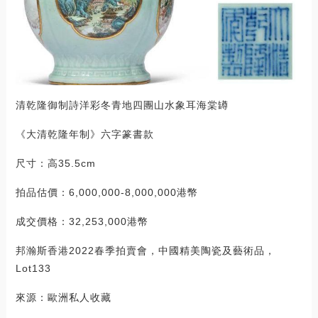
清乾隆御制詩洋彩冬青地四團山水象耳海棠罇
《大清乾隆年制》六字篆書款
尺寸：高35.5cm
拍品估價：6,000,000-8,000,000港幣
成交價格：32,253,000港幣
邦瀚斯香港2022春季拍賣會，中國精美陶瓷及藝術品，
Lot133
來源：歐洲私人收藏