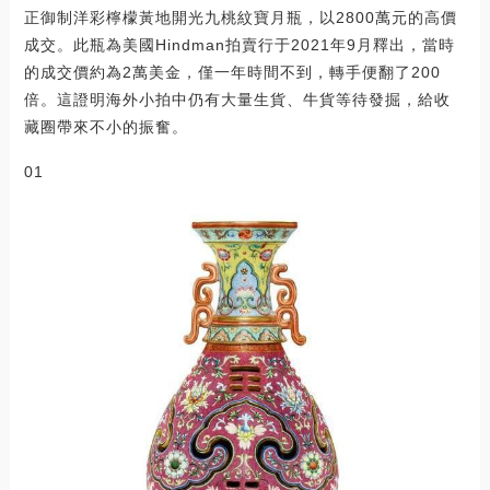
正御制洋彩檸檬黃地開光九桃紋寶月瓶，以2800萬元的高價
成交。此瓶為美國Hindman拍賣行于2021年9月釋出，當時
的成交價約為2萬美金，僅一年時間不到，轉手便翻了200
倍。這證明海外小拍中仍有大量生貨、牛貨等待發掘，給收
藏圈帶來不小的振奮。
01