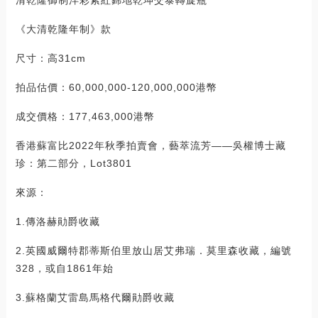
清乾隆御制洋彩紫紅錦地乾坤交泰轉旋瓶
《大清乾隆年制》款
尺寸：高31cm
拍品估價：60,000,000-120,000,000港幣
成交價格：177,463,000港幣
香港蘇富比2022年秋季拍賣會，藝萃流芳——吳權博士藏
珍：第二部分，Lot3801
來源：
1.傳洛赫勛爵收藏
2.英國威爾特郡蒂斯伯里放山居艾弗瑞．莫里森收藏，編號
328，或自1861年始
3.蘇格蘭艾雷島馬格代爾勛爵收藏