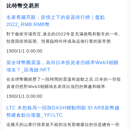
比特幣交易所
名家舊藏亮眼，疫情之下的瓷器排行榜｜盤點
2022_RMB:RMB幣
對于藝術市場而言,過去的2022年是充滿挑戰和艱辛的一年,
拍賣因疫情延期、預展臨時叫停成為這個行業的新常態.
1900/1/1 0:00:00
當全球幣圈震蕩，為何日本投資者仍瞄準Web3相關
域名？_區塊鏈:NFT
在全球幣圈經歷了一段時間的震蕩和波動之后,日本的一些投
資者仍然對Web3相關域名表現出強烈的興趣和瞄準.
1900/1/1 0:00:00
LTC 本想格局一回與DASH聯動明顯 ID ARB新幣趨
勢建倉點位復盤_YFI:LTC
這幾天的山寨行情算挺不錯的沒有那種爆拉的但是總有一些