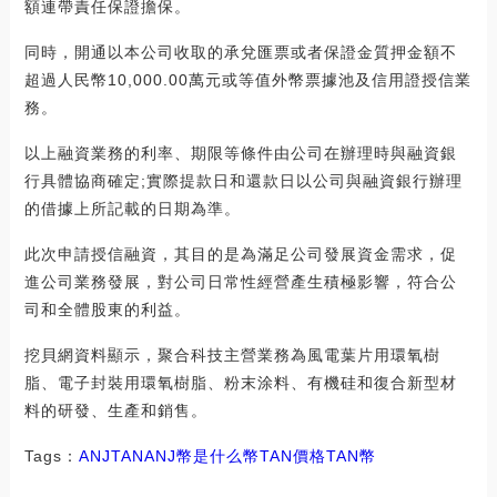
額連帶責任保證擔保。
同時，開通以本公司收取的承兌匯票或者保證金質押金額不
超過人民幣10,000.00萬元或等值外幣票據池及信用證授信業
務。
以上融資業務的利率、期限等條件由公司在辦理時與融資銀
行具體協商確定;實際提款日和還款日以公司與融資銀行辦理
的借據上所記載的日期為準。
此次申請授信融資，其目的是為滿足公司發展資金需求，促
進公司業務發展，對公司日常性經營產生積極影響，符合公
司和全體股東的利益。
挖貝網資料顯示，聚合科技主營業務為風電葉片用環氧樹
脂、電子封裝用環氧樹脂、粉末涂料、有機硅和復合新型材
料的研發、生產和銷售。
Tags：
ANJ
TAN
ANJ幣是什么幣TAN價格
TAN幣