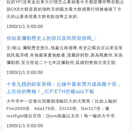
拉的YFI沒有走出來大行情怎么看就看今天都是哪些幣在動止
損CKB大餅是真的強昨天的眼光看大餅感覺行情被修復了今
天的山寨表現看大餅有點強弩之末的.
1900/1/1 0:00:00
你知道彌勒歷史上的節日及民間習俗嗎_:
文/南山 彌勒歷史悠久,地處云南邊陲,有史記載自古以來這里
就民風淳樸,冬無嚴寒夏無酷暑,漢屬牂牁郡,唐為羈縻州,宋為
彌勒部,至元世祖二十七年設彌勒州,延續到整個大清王朝.
1900/1/1 0:00:00
十拿九穩的財富密碼：公鏈中最有潛力成為幾十倍，
上百倍的幣種！_ICP:ETH挖礦app下載
大牛市中一定會出現幾個漲幅巨大的大黑馬！比如上輪的
Ftm2600倍、Ada176倍、Zil115倍、Get117倍；像
IostEgld接近百倍；Qtom跑贏以太坊！每一輪的大牛市.
1900/1/1 0:00:00