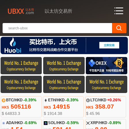
以太坊交易所
BTC/HKD
-0.39%
ETH/HKD
-0.39%
LTC/HKD
+0.26%
505116
14915
358.07
HK$
HK$
HK$
$ 64833.3
$ 1914.38
$ 45.96
ADA/HKD
-0.69%
SOL/HKD
-0.59%
XRP/HKD
-0.89%