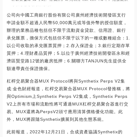
公司向中國工商銀行股份有限公司廣州經濟技術開發區支行
申請金額不超過人民幣50,000萬元或等值外幣的授信額度，
辦理的業務品種包括但不限于流動資金貸款、信用證、銀行
承兌匯票，擔保方式包括但不限于以下的一種或數種組合：1.
以公司收取的承兌匯票質押；2.存入保證金；3.銀行定期存單
質押；4.理財產品質押；5.以位于廣州經濟技術開發區永和經
濟區賢堂路12號的廠房抵押；6.關聯方TANJUN先生提供全
額連帶責任保證擔保。
杠桿交易聚合器MUX Protocol將與Synthetix Perps V2集
成:金色財經報道，杠桿交易聚合器MUX Protocol發推稱，將
與Optimism上Synthetix Perps V2集成，Synthetix Perps
V2上所有市場和流動性將可通過MUX杠桿交易聚合器進行交
易。MUX還將為PerpsV2頭寸應用清算價格優化功能。此
外，MUX將跟隨Synthetix擴展到其他生態系統。
此前報道，2022年12月21日，合成資產協議Synthetix的