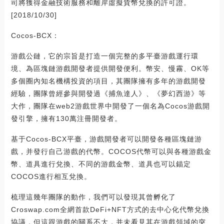
司將獲得金融技術服務和離岸虛擬貨幣兌換的許可證。
[2018/10/30]
Cocos-BCX：
游戲公鏈，它的宗旨是打造一個完整的多平臺游戲運行環
境、為區塊鏈游戲開發者提供開發便利。幣安、慢霧、OK等
多個圈內知名機構投資的項目，其團隊擁有多年的游戲開發
經驗，團隊曾經參與開發過《捕魚達人》、《夢幻西游》等
大作，團隊在web2游戲世界中開發了一個名為Cocos游戲開
發引擎，擁有130萬注冊開發者。
基于Cocos-BCX平臺，游戲開發者可以開發各種區塊鏈游
戲，并發行自己游戲的代幣。COCOS代幣可以與各種游戲金
幣、道具進行兌換、不同的游戲金幣、道具也可以錨定
COCOS進行相互兌換。
梳理這幾年團隊的動作，我們可以發現其曾孵化了
Croswap.com全網首款DeFi+NFT方式的去中心化代幣兌換
協議，但這跟游戲的關系不大，并未看見其在游戲領域的突