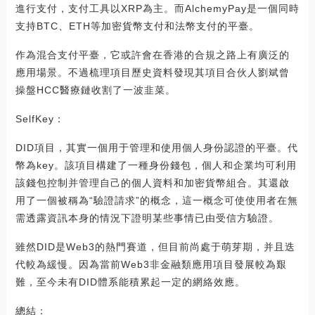
進行支付，支付工具以XRP為主。而AlchemyPay是一個同時
支持BTC、ETH等加密貨幣支付和法幣支付的平臺。
作為混合支付平臺，它或許會在香港的合規之路上有廣泛的
應用場景。不過梳理項目歷史資料發現其項目合伙人劉斌曾
操盤HCC醫療鏈收割了一波韭菜。
SelfKey：
DID項目，其實一個用于管理和使用個人身份認證的平臺。代
幣為key。該項目構建了一種身份錢包，個人和企業均可利用
該錢包控制并管理自己的個人資料和加密貨幣組合。其還啟
用了一個被稱為“驗證請求”的概念，這一概念可使使用者在無
需透露資訊本身的情況下證明某些事情已由受信方驗證。
雖然DID是Web3的熱門賽道，但目前尚處于萌芽期，并且迭
代較為緩慢。因為當前Web3非金融類應用項目發展較為艱
難，至今未有DID體系能積累起一定的網絡效應。
總結：