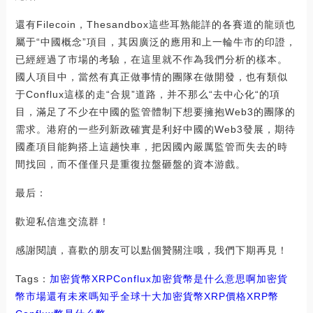
還有Filecoin，Thesandbox這些耳熟能詳的各賽道的龍頭也
屬于“中國概念”項目，其因廣泛的應用和上一輪牛市的印證，
已經經過了市場的考驗，在這里就不作為我們分析的樣本。
國人項目中，當然有真正做事情的團隊在做開發，也有類似
于Conflux這樣的走“合規”道路，并不那么“去中心化“的項
目，滿足了不少在中國的監管體制下想要擁抱Web3的團隊的
需求。港府的一些列新政確實是利好中國的Web3發展，期待
國產項目能夠搭上這趟快車，把因國內嚴厲監管而失去的時
間找回，而不僅僅只是重復拉盤砸盤的資本游戲。
最后：
歡迎私信進交流群！
感謝閱讀，喜歡的朋友可以點個贊關注哦，我們下期再見！
Tags：
加密貨幣
XRP
Conflux加密貨幣是什么意思啊
加密貨
幣市場還有未來嗎知乎
全球十大加密貨幣XRP價格
XRP幣