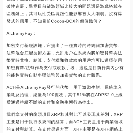
破性進展，畢竟目前鏈游領域比較大的問題還是游戲搭載在
區塊鏈上，其可玩性受區塊鏈性能影響被大大削弱。沒有爆
發式的應用，不知目前Cocos-BCX的價值幾何？
AlchemyPay：
加密支付基礎設施，它提出了一種實時的跨網關加密貨幣、
法幣混合底層技術方案，允許用戶在系統內將加密貨幣與法
幣實時兌換、結算，支付端和收款端的用戶均可以選擇使用
加密貨幣/法幣作為支付或收款手段，這也是目前行業內少有
的能夠實時自動串聯法幣與加密貨幣的支付體系。
ACH是AlchemyPay發行的代幣，用于激勵生態、系統準入
消耗及治理，總量為100億枚，其中51%將在ADPS2.0上線
后通過持續不斷的支付和金融生態行為挖出。
我們拿支付的龍頭項目XRP和其對比可以發現其差別，XRP
主要是用于銀行系統間的結算，而ACH主要是用于商業領域
的支付與結算。在支付渠道方面，XRP主要是在XRP網絡上