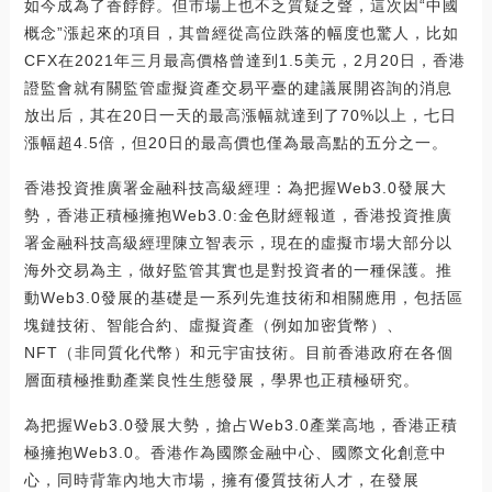
如今成為了香餑餑。但市場上也不乏質疑之聲，這次因“中國
概念”漲起來的項目，其曾經從高位跌落的幅度也驚人，比如
CFX在2021年三月最高價格曾達到1.5美元，2月20日，香港
證監會就有關監管虛擬資產交易平臺的建議展開咨詢的消息
放出后，其在20日一天的最高漲幅就達到了70%以上，七日
漲幅超4.5倍，但20日的最高價也僅為最高點的五分之一。
香港投資推廣署金融科技高級經理：為把握Web3.0發展大
勢，香港正積極擁抱Web3.0:金色財經報道，香港投資推廣
署金融科技高級經理陳立智表示，現在的虛擬市場大部分以
海外交易為主，做好監管其實也是對投資者的一種保護。推
動Web3.0發展的基礎是一系列先進技術和相關應用，包括區
塊鏈技術、智能合約、虛擬資產（例如加密貨幣）、
NFT（非同質化代幣）和元宇宙技術。目前香港政府在各個
層面積極推動產業良性生態發展，學界也正積極研究。
為把握Web3.0發展大勢，搶占Web3.0產業高地，香港正積
極擁抱Web3.0。香港作為國際金融中心、國際文化創意中
心，同時背靠內地大市場，擁有優質技術人才，在發展