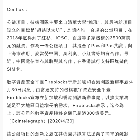
Conflux：
公鏈項目，技術團隊主要來自清華大學“姚班”，其最初給項目
設立的目標是“超越以太坊”，是國內唯一合規的公鏈項目，在
2018年底得到了紅杉、IOSG、百度等多家機構的3500萬美
元的融資。作為一條公鏈項目，其混合了Pow和Pos共識，與
上海市政府、麥當勞中國、奧利奧、小紅書等均有合作。最
近，中國電信宣布其將與其合作，在香港試行支持區塊鏈的
SIM卡。
數字資產安全平臺Fireblocks于新加坡和香港開設新辦事處:4
月30日消息，由富達支持的機構數字資產安全平臺
Fireblocks宣布在新加坡和香港開設新辦事處，以擴大業務
滿足亞太地區日益增長的需求。Fireblocks表示，迄今為
止，該公司的數字資產轉移金額已超過300億美元。
（Cointelegraph）[2020/4/30]
該公鏈項目的創新之處在其樹圖共識算法拋棄了簡單的鏈狀