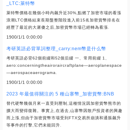
_LTC:萊特幣
萊特幣價格在幾個小時內飆升近30%,點燃了加密市場的看漲
浪潮LTC價格結束長期盤整階段進入前15名加密貨幣排名在
經歷了最近的大屠傻之后,加密貨幣市場已經轉為看漲.
1900/1/1 0:00:00
考研英語必背單詞整理_carry:nem幣是什么幣
考研英語必背62個前綴和52個后綴 一、常用前綴 1、
aero:concerningtheairoraircraftplane—aeroplanespace
—aerospaceaerograma.
1900/1/1 0:00:00
2023 年最值得關注的 5 種山寨幣_加密貨幣:BNB
替代硬幣幾個月來一直受到壓制,這種情況因加密貨幣熊市的
擴大而變得復雜。事實上,在過去,山寨幣因散戶投資者的興趣
而上漲,但由于加密貨幣市場受到FTX交易所崩潰和通脹飆升
等事件的打擊,它們未能回升.