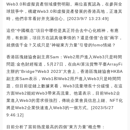
Web3.0和虛擬資產領域優勢明顯。兩位嘉賓認為，在參與全
球競爭中，構建Web3.0和虛擬資產發展的香港高地，正逢其
時，他們非常看好并充滿信心。[2023/9/7 13:23:49]
這些“中國概念”項目中哪些是真正符合去中心化精神，有應
用，有創新，項目方在認真做事情的？還是僅僅“合規”兩字，
就價值千金？又或只是“神秘東方力量”引發的fomo情緒？
香港區塊鏈協會副主席Sam：Web2用戶進入Web3只是時間
問題:金色財經報道，5月27日，在由AI算法貨幣平臺ArrayFi
主辦的“Bridge?Web3 2023”大會上，香港區塊鏈協會HKBA
副主席Sam表示，Web1和Web2用戶進入Web3只是時間問
題，但目前從鏈上數據來看，Web3流量增長十分緩慢，在這
方面Web2能給Web3帶來高流量。他還表示，目前Web2企
業進入Web3的需求很強烈，傳統企業會員信息上鏈、NFT化
將是Web2企業快速進入Web3的一個方式。[2023/5/27
9:46:12]
目前分析了當前熱度最高的四個“東方力量”概念幣：