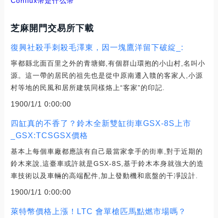
Conflux幣是什么幣
芝麻開門交易所下載
復興社殺手刺殺毛澤東，因一塊鷹洋留下破綻_:
寧都縣北面百里之外的青塘鄉,有個群山環抱的小山村,名叫小
源。這一帶的居民的祖先也是從中原南遷入贛的客家人,小源
村等地的民風和居所建筑同樣烙上“客家”的印記.
1900/1/1 0:00:00
四缸真的不香了？鈴木全新雙缸街車GSX-8S上市
_GSX:TCSGSX價格
基本上每個車廠都應該有自己最當家拿手的街車,對于近期的
鈴木來說,這臺車或許就是GSX-8S,基于鈴木本身就強大的造
車技術以及車輛的高端配件,加上發動機和底盤的干凈設計.
1900/1/1 0:00:00
萊特幣價格上漲！LTC 會單槍匹馬點燃市場嗎？