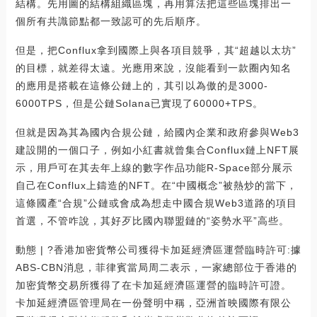
結構。先用圖的結構組織區塊，再用算法把這些區塊排出一
個所有共識節點都一致認可的先后順序。
但是，把Conflux拿到國際上與各項目競爭，其“超越以太坊”
的目標，就差得太遠。光應用來說，沒能看到一款圈內知名
的應用是搭載在這條公鏈上的，其引以為傲的是3000-
6000TPS，但是公鏈Solana已實現了60000+TPS。
但就是因為其為國內合規公鏈，給國內企業和政府參與Web3
建設開的一個口子，例如小紅書就曾集合Conflux鏈上NFT展
示，用戶可在其去年上線的數字作品功能R-Space部分展示
自己在Conflux上鑄造的NFT。在“中國概念”被熱炒的當下，
這條國產“合規”公鏈或會成為想走中國合規Web3道路的項目
首選，不管咋說，其好歹比國內聯盟鏈的“姿勢水平”高些。
動態 | ?香港加密貨幣公司獲得卡加延經濟區運營臨時許可:據
ABS-CBN消息，菲律賓當局周二表示，一家總部位于香港的
加密貨幣交易所獲得了在卡加延經濟區運營的臨時許可證。
卡加延經濟區管理局在一份聲明中稱，亞洲首映國際有限公