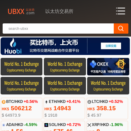
以太坊交易所
BTC/HKD
+0.56%
ETH/HKD
+0.41%
LTC/HKD
+0.52%
506212
14943
358.15
HK$
HK$
HK$
$ 64973.9
$ 1918
$ 45.97
ADA/HKD
-4.59%
SOL/HKD
+0.72%
XRP/HKD
-1.96%