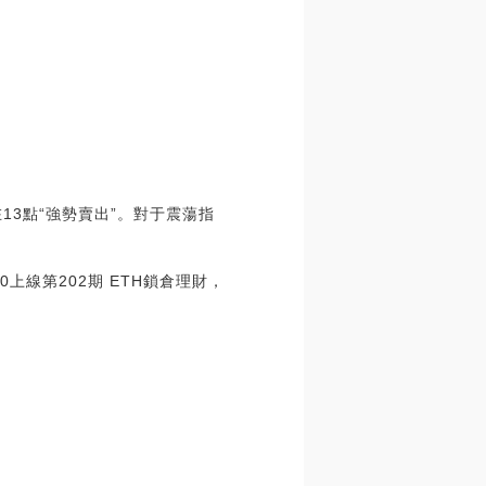
在13點“強勢賣出”。對于震蕩指
:00上線第202期 ETH鎖倉理財，