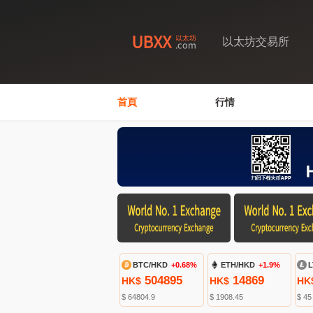
以太坊交易所
首頁
行情
BTC/HKD
+0.68%
ETH/HKD
+1.9%
L
504895
14869
HK$
HK$
HK
$ 64804.9
$ 1908.45
$ 45