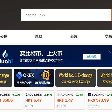
公鏈
游戲
金融
交易
TC/HKD
-0.02%
DOT/HKD
-2.34%
ADA/HKD
-0.28%
SOL/HKD
-0.4
350.6
6.47
1.47
573.99
$
HK$
HK$
HK$
$ 0.83
$ 0.189
$ 73.673