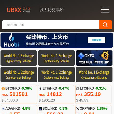
以太坊交易所
BTC/HKD
-0.36%
ETH/HKD
-0.47%
LTC/HKD
-0.31%
501591
14812
355.19
HK$
HK$
HK$
$ 64380.8
$ 1901.23
$ 45.59
ADA/HKD
-4.8%
SOL/HKD
-0.9%
XRP/HKD
-1.86%