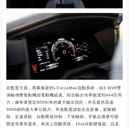
在配置方面，搭載最新的i-ForceMax混動系統，由3.4tV6雙
渦輪增壓發動機加電動機組成。綜合輸出功率能達到444匹馬
力；擁有著接近800N/米的最大輸出扭距；并且提供高達
9000磅的最大牽引能力。常規配置諸如全息影像，駕駛輔
助，定速巡航，自動爬坡控制，下坡輔助，空氣自適應可變
懸架等應有盡有。再加上四驅系統，10at自動變速箱，以及