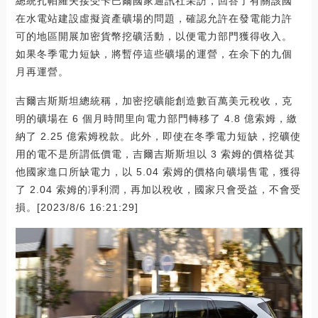
總統扎帕羅夫接受卡巴爾國家通訊社采訪，回答了有關該國
在水電站建設虛擬資產礦場的問題，確認允許在發電能力許
可的地區開展加密貨幣挖礦活動，以便電力部門獲得收入。
如果冬季電力短缺，將暫停這些礦場的運營，在余下的九個
月再運營。
吉爾吉斯斯坦總統稱，加密挖礦能創造數百萬美元稅收，克
明的礦場在 6 個月時間里向電力部門轉移了 4.8 億索姆，繳
納了 2.25 億索姆稅款。此外，即使在冬季電力短缺，挖礦使
用的電不是所謂低價電，吉爾吉斯斯坦以 3 索姆的價格從其
他國家進口所缺電力，以 5.04 索姆的價格向礦場售電，獲得
了 2.04 索姆的凈利潤，再加以稅收，國家只會受益，不會受
損。[2023/8/6 16:21:29]