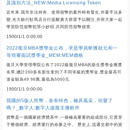
及識別方法_NEW:Media Licensing Token
近年來,我市非法持有、使用假幣的案件時有發生,作案手法多
變,光大銀行駐馬店分行提醒廣大群眾予以關注,并與大家一起
學習防范假幣犯罪小妙招,共同防范假幣侵害.
1900/1/1 0:00:00
2022復旦MBA獎學金公布，求是學員斬獲狀元和一
等預審面試獎學金_MEM:MEM價格
復旦大學管理學院公布了2022級復旦MBA的新生獎學金獲獎
名單,總計200多名新生拿到了不同等級的獎學金,獎金最高可
達金額為49.98萬,最低為5000元.
1900/1/1 0:00:00
我國的5版人民幣，各有特色，極具風采，你愛了
嗎？_數字人:數字人虛擬主播軟件
貨幣是一個國家經濟體系中,一個極為重要的組成部分,它貫穿
于整個經濟。經濟運行的命脈之中。 歷史上,流通交易中的貨