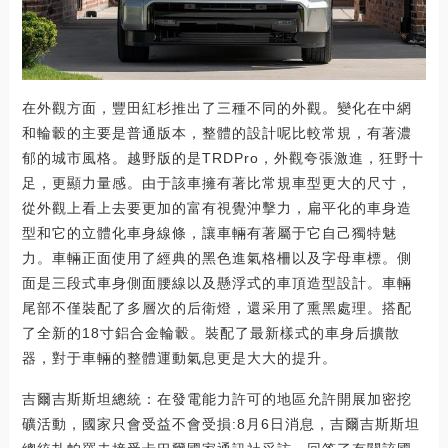
在外觀方面，豐田紅杉推出了三種不同的外觀。變化在中網
和輪轂的主要是普通版本，整體的設計呢比較常規，有著濃
郁的城市風格。越野版的是TRDPro，外觀夸張激進，狂野十
足，更顯力量感。由于該車擁有著比常規車型更大的尺寸，
從外觀上看上去要更加的富有視覺沖擊力，扁平化的車身造
型和它的立體化車身線條，讓車輛有著屬于它自己獨特魅
力。車輛正面使用了經典的黑色進氣格柵以及字母車標。側
面是三段式車身側面腰線以及懸浮式的車頂造型設計。車輛
尾部不僅裝配了多層次的后衛燈，還采用了熏黑處理。搭配
了全新的18寸鋁合金輪轂。裝配了最新樣式的車身后擴散
器，對于車輛的整體運動氣息更是大大的提升。
吉爾吉斯斯坦總統：在發電能力許可的地區允許開展加密挖
礦活動，國家只會受益不會受損:8月6日消息，吉爾吉斯斯坦