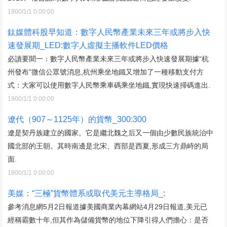
1900/1/1 0:00:00
鈦媒體科股早知道：數字人民幣產業未來三年或將步入快
速發展期_LED:數字人虛擬主播軟件LED價格
必讀要聞一：數字人民幣產業未來三年或將步入快速發展期據“杭
州發布”微信公眾號消息,杭州乘坐地鐵又增加了一種移動支付方
式：大家可以使用數字人民幣乘車碼乘坐地鐵,實現快速掃碼進出.
1900/1/1 0:00:00
遼代（907～1125年）的貨幣_300:300
遼是契丹族建立的國家。它是繼北魏之后又一個由少數民族統治中
國北部的王朝。其時南邊是北宋、西部是西夏,形成三方鼎峙的局
面.
1900/1/1 0:00:00
美媒：“三極”貨幣體系或取代美元主導格局_:
參考消息網5月2日報道據美國商業內幕網站4月29日報道,美元已
經稱霸數十年,但其作為儲備貨幣的地位下降引得人們擔心：是否