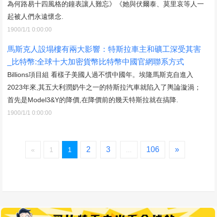
為何路易十四風格的鐘表讓人難忘》《她與伏爾泰、莫里哀等人一
起被人們永遠懷念.
1900/1/1 0:00:00
馬斯克人設塌樓有兩大影響：特斯拉車主和礦工深受其害
_比特幣:全球十大加密貨幣比特幣中國官網聯系方式
Billions項目組 看樣子美國人過不慣中國年。埃隆馬斯克自進入
2023年來,其五大利潤奶牛之一的特斯拉汽車就陷入了輿論漩渦；
首先是Model3&Y的降價,在降價前的幾天特斯拉就在搞降.
1900/1/1 0:00:00
2
3
106
»
«
1
1
...