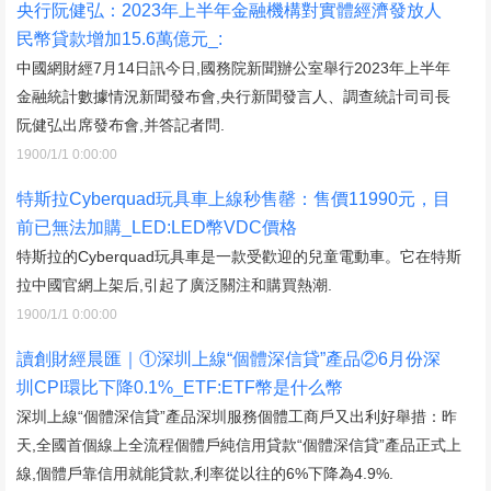
央行阮健弘：2023年上半年金融機構對實體經濟發放人
民幣貸款增加15.6萬億元_:
中國網財經7月14日訊今日,國務院新聞辦公室舉行2023年上半年
金融統計數據情況新聞發布會,央行新聞發言人、調查統計司司長
阮健弘出席發布會,并答記者問.
1900/1/1 0:00:00
特斯拉Cyberquad玩具車上線秒售罄：售價11990元，目
前已無法加購_LED:LED幣VDC價格
特斯拉的Cyberquad玩具車是一款受歡迎的兒童電動車。它在特斯
拉中國官網上架后,引起了廣泛關注和購買熱潮.
1900/1/1 0:00:00
讀創財經晨匯｜①深圳上線“個體深信貸”產品②6月份深
圳CPI環比下降0.1%_ETF:ETF幣是什么幣
深圳上線“個體深信貸”產品深圳服務個體工商戶又出利好舉措：昨
天,全國首個線上全流程個體戶純信用貸款“個體深信貸”產品正式上
線,個體戶靠信用就能貸款,利率從以往的6%下降為4.9%.