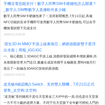
手機沒電也能支付！數字人民幣SIM卡硬錢包怎么開通？
_數字人:SIM幣數字人直播軟件多少錢
數字人民幣SIM卡硬錢包來了！澎湃新聞獲悉,7月11日起,具備
NFC功能的安卓手機即可使用數字人民幣SIM卡硬錢包,可以在手
機無電狀態下完成支付.
1900/1/1 0:00:00
‘原生3D AI MMO’手游上線東南亞；網易游戲新雙子星浮
出水面｜周報_IGG:IGC
一、核心觀點 1.3DAIGC手游上線,游戲研發延續降本增效邏輯,尚
未推開新世界大門近日,樂趣生成宣布聯手太極圖形,歷時4個月打
造出了一款融合3DAIGC技術的新游戲.
1900/1/1 0:00:00
皮克敏4確認獨占Switch，支持雙人聯機，7月21日正式
發售_太空狗:太空狗
“皮克敏”系列雖然不是任天堂黃金三大IP中的一員,但也是任天堂第
一方不可小覷的老牌力量。不同于任天堂旗下全年齡可輕松入門的