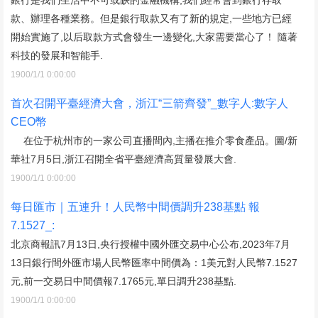
款、辦理各種業務。但是銀行取款又有了新的規定,一些地方已經
開始實施了,以后取款方式會發生一邊變化,大家需要當心了！ 隨著
科技的發展和智能手.
1900/1/1 0:00:00
首次召開平臺經濟大會，浙江“三箭齊發”_數字人:數字人
CEO幣
在位于杭州市的一家公司直播間內,主播在推介零食產品。圖/新
華社7月5日,浙江召開全省平臺經濟高質量發展大會.
1900/1/1 0:00:00
每日匯市｜五連升！人民幣中間價調升238基點 報
7.1527_:
北京商報訊7月13日,央行授權中國外匯交易中心公布,2023年7月
13日銀行間外匯市場人民幣匯率中間價為：1美元對人民幣7.1527
元,前一交易日中間價報7.1765元,單日調升238基點.
1900/1/1 0:00:00