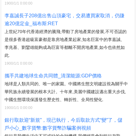
1900/1/1 0:00:00
李嘉誠長子208億出售山頂豪宅，交易遭買家取消，仍賺
逾20億定金_福布斯:RET
上世紀70年代香港經濟的騰飛,帶動了房地產業的發展,不可否認的
是很多香港超級富豪都是靠房地產業起家,知名巨富中的李嘉誠、
李兆基、劉鑾雄能夠成為巨富等都離不開房地產業,如今也依然如
此.
1900/1/1 0:00:00
攜手共建地球生命共同體_清潔能源:GDP價格
地球是人類共同的、唯一的家園。中國將生態文明建設視為關乎中
華民族永續發展的根本大計。十年來,美麗中國建設邁出重大步伐,
中國生態環境保護發生歷史性、轉折性、全局性變化.
1900/1/1 0:00:00
銀行取款迎“新規”，現已執行，今后取款方式“變”了，儲
戶小心_數字貨幣:數字貨幣詐騙案例視頻
銀行是我們生活中不可或缺的金融機構,我們經常會到銀行存取