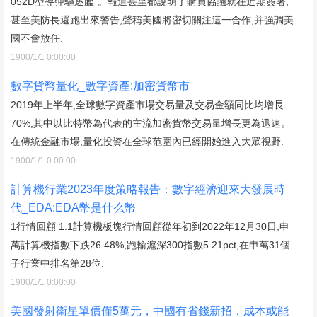
052D型導彈驅逐艦”。報道甚至都說明了購買協議就在近期簽署,
甚至美防長還跑出來警告,聲稱美國將密切關注這一合作,并強調美
國不會放任.
1900/1/1 0:00:00
數字貨幣量化_數字資產:加密貨幣市
2019年上半年,全球數字資產市場交易量及交易金額同比均增長
70%,其中以比特幣為代表的主流加密貨幣交易量增長更為迅速。
在傳統金融市場,量化投資在全球范圍內已經開始進入大眾視野.
1900/1/1 0:00:00
計算機行業2023年度策略報告：數字經濟迎來大發展時
代_EDA:EDA幣是什么幣
1行情回顧 1.1計算機板塊行情回顧從年初到2022年12月30日,申
萬計算機指數下跌26.48%,跑輸滬深300指數5.21pct,在申萬31個
子行業中排名第28位.
1900/1/1 0:00:00
美國發射衛星單價僅5萬元，中國有省錢新招，成本或能