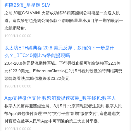
再降25倍_星星鏈:SLV
之前,印度GSLVMkIII火箭成功將36顆英國網公司衛星一次送入軌
道。這次發射也是網公司低軌互聯網衛星星座項目第一期的最后一
次組網發射.
1900/1/1 0:00:00
以太坊ETH經典從 20.8 美元反彈，多頭的下一步是什
么？_BTC:40億比特幣能提現嗎
20.4-20.8美元是流動性區域。下行尋找止損可能會逆轉至22.3美
元和23.9美元。EthereumClassic在2月5日看到較低的時間框架勢
頭轉為看跌,當時價格跌破23.22美元.
1900/1/1 0:00:00
App支持微信支付 數幣消費提速破圈_數字錢包:數字人
數字人民幣再迎關鍵進展。3月5日,北京商報記者注意到,數字人民
幣App“錢包快付管理”中的“支付平臺”新增“微信支付”,這也是繼支
付寶后在數字人民幣App中可開通的第二大支付平臺.
1900/1/1 0:00:00