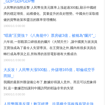
_GDP:GDPGDP幣
人民幣的強勢反擊 人民幣兌美元匯率上漲超過300點,顯示中國經
濟的穩定增長、結構優化、質量提升的良好態勢。中國央行采取穩
健的貨幣政策和靈活的匯率管理機制.
1900/1/1 0:00:00
“唱衰”王寶強？《八角籠中》票房破3億，被稱為“爛片”_:
六年前,一部觀眾口碑很差的爛片《大鬧天竺》,讓中國實力派演員
王寶強成為了最令人失望導演。在王寶強之外,國內有很多演員在
轉行成為導演之后,所執導的首部電影都有大獲成功.
1900/1/1 0:00:00
大反攻！人民幣大漲500點，外儲增165億，耶倫或空手
而歸_:
我國的最新外匯儲備公布了,數據好得讓人意外。而且可以想象得
到,這一數據恐怕讓到中國訪問的耶論非常的失望.
1900/1/1 0:00:00
人民幣匯率反彈！數字經濟、抗旱概念等板塊有望走強_