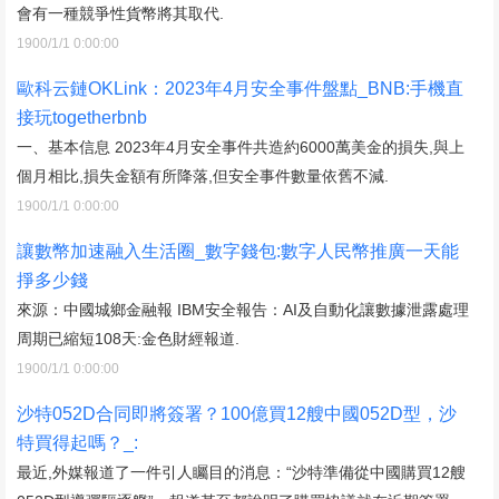
會有一種競爭性貨幣將其取代.
1900/1/1 0:00:00
歐科云鏈OKLink：2023年4月安全事件盤點_BNB:手機直
接玩togetherbnb
一、基本信息 2023年4月安全事件共造約6000萬美金的損失,與上
個月相比,損失金額有所降落,但安全事件數量依舊不減.
1900/1/1 0:00:00
讓數幣加速融入生活圈_數字錢包:數字人民幣推廣一天能
掙多少錢
來源：中國城鄉金融報 IBM安全報告：AI及自動化讓數據泄露處理
周期已縮短108天:金色財經報道.
1900/1/1 0:00:00
沙特052D合同即將簽署？100億買12艘中國052D型，沙
特買得起嗎？_:
最近,外媒報道了一件引人矚目的消息：“沙特準備從中國購買12艘