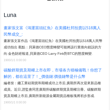
Luna
畫家張文富《鴻運當頭紅魚》在美國杜邦拍賣以518萬人
民幣成交_:
畫家張文富作品《鴻運當頭紅魚》在美國杜邦拍賣以518萬人民幣
成功拍出 觀點：貝萊德CEO態度轉變可能將該行業推向錯誤的方
向:金色財經報道,貝萊德CEO Larry Fink對BTC的態度轉變.
1900/1/1 0:00:00
碳酸鋰期貨及期權上市在即，市場各方積極備戰！你想了
解的，都在這里了！_價值鏈:價值鏈幣是什么幣
編者按：繼工業硅期貨和期權成功上市后,廣期所再次迎來新品種
成員。近日,證監會同意廣期所碳酸鋰期貨及期權注冊。碳酸鋰期
貨及期權上市后,廣期所新能源金屬期貨品種板塊將初步形成.
1900/1/1 0:00:00