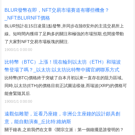
BLUR發幣在即，NFT交易市場賽道有哪些機會？
_NFT:BLURNFT價格
BLUR預計在15日凌晨1點發幣,并同步在除B安外的主流交易所上
線。短時間內獲得了足夠多的關注和極強的市場預期,也間接帶動
了大家對NFT交易市場板塊的關注.
1900/1/1 0:00:00
比特幣（BTC）上漲！現在輪到以太坊（ETH）和瑞波
幣登場了嗎？_以太坊:以太坊比特幣中國官網聯系方式
比特幣(BTC)價格終于突破了自本月初以來一直存在的阻力區域。
同時,以太坊(ETH)的價格目前正試圖這樣做,而瑞波(XRP)的價格可
能會緊隨其后.
1900/1/1 0:00:00
遠觀似雕塑，近看乃座鐘，非洲公主座鐘的設計頗具創
意，能自動演奏_丘比特:維納斯
關于鐘表,之前我們在文章《開宗立派：第一個鐘擺是誰發明的？