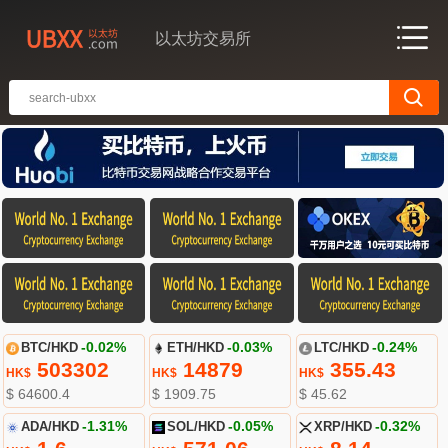
以太坊交易所
BTC/HKD
-0.02%
ETH/HKD
-0.03%
LTC/HKD
-0.24%
503302
14879
355.43
HK$
HK$
HK$
$ 64600.4
$ 1909.75
$ 45.62
ADA/HKD
-1.31%
SOL/HKD
-0.05%
XRP/HKD
-0.32%