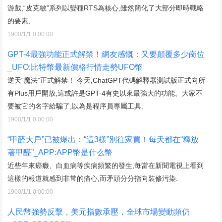
游戲,“皮克敏”系列以變種RTS為核心,雖然簡化了大部分即時戰略
的要素,
1900/1/1 0:00:00
GPT-4最強功能正式解禁！網友感慨：又要顛覆多少崗位
_UFO:比特幣最新價格行情走勢UFO幣
逆天“魔法”正式解禁！ 今天,ChatGPT代碼解釋器測試版正式向所
有Plus用戶開放,這或許是GPT-4有史以來最強大的功能。大家不
要被它的名字給騙了,以為是程序員專屬工具.
1900/1/1 0:00:00
“甲醛大戶”已被爆出：“這3樣”別往家買！每天都在“釋放
著甲醛”_APP:APP幣是什么幣
近些年來癌癥、白血病等疾病頻繁的發生,每當在新聞電視上看到
這樣的報道就感到非常的痛心,而矛頭分分指向裝修污染.
1900/1/1 0:00:00
人民幣強勢反擊，美元指數承壓，全球市場變動頻仍