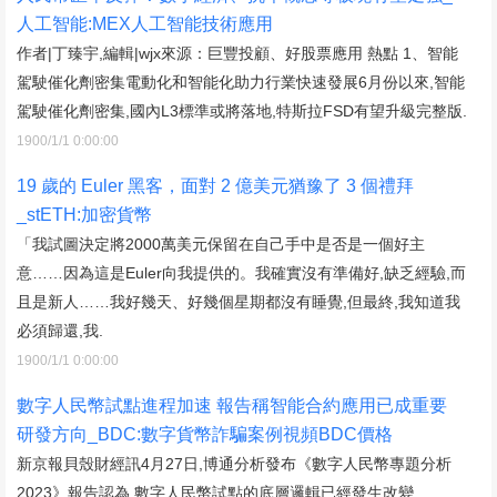
人工智能:MEX人工智能技術應用
作者|丁臻宇,編輯|wjx來源：巨豐投顧、好股票應用 熱點 1、智能
駕駛催化劑密集電動化和智能化助力行業快速發展6月份以來,智能
駕駛催化劑密集,國內L3標準或將落地,特斯拉FSD有望升級完整版.
1900/1/1 0:00:00
19 歲的 Euler 黑客，面對 2 億美元猶豫了 3 個禮拜
_stETH:加密貨幣
「我試圖決定將2000萬美元保留在自己手中是否是一個好主
意……因為這是Euler向我提供的。我確實沒有準備好,缺乏經驗,而
且是新人……我好幾天、好幾個星期都沒有睡覺,但最終,我知道我
必須歸還,我.
1900/1/1 0:00:00
數字人民幣試點進程加速 報告稱智能合約應用已成重要
研發方向_BDC:數字貨幣詐騙案例視頻BDC價格
新京報貝殼財經訊4月27日,博通分析發布《數字人民幣專題分析
2023》報告認為,數字人民幣試點的底層邏輯已經發生改變.