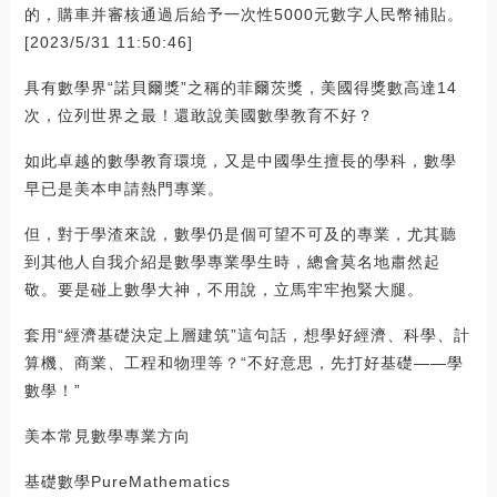
的，購車并審核通過后給予一次性5000元數字人民幣補貼。
[2023/5/31 11:50:46]
具有數學界“諾貝爾獎”之稱的菲爾茨獎，美國得獎數高達14
次，位列世界之最！還敢說美國數學教育不好？
如此卓越的數學教育環境，又是中國學生擅長的學科，數學
早已是美本申請熱門專業。
但，對于學渣來說，數學仍是個可望不可及的專業，尤其聽
到其他人自我介紹是數學專業學生時，總會莫名地肅然起
敬。要是碰上數學大神，不用說，立馬牢牢抱緊大腿。
套用“經濟基礎決定上層建筑”這句話，想學好經濟、科學、計
算機、商業、工程和物理等？“不好意思，先打好基礎——學
數學！”
美本常見數學專業方向
基礎數學PureMathematics