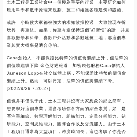
土木工程是工業社會中一個極為重要的行業，主要研究如何
應用科學和數學原理來規劃、施工和維護各種建筑和設施。
或許，小時候大家都被強大的求知欲操控過，大致體現在拆
玩具，再重組。如果，你至今還保持這個“好習慣”的話，并且
喜歡數學和科學、喜歡戶外活動和參觀建筑工地，那這個專
業其實大概率是適合你的。
Casa創始人：不能保證比特幣的價值會繼續上升，但法幣的
價值將繼續下降:金色財經報道，加密錢包服務Casa創始人
Jameson Lopp在社交媒體上稱，不能保證比特幣的價值會
繼續上升。然而，可以肯定，法幣的價值將繼續下降。
[2022/9/26 7:20:27]
但也并不僅限于此，土木工程并沒有大家想象的那么簡單，
想要學好這個專業，還會考驗你各方面的綜合素質，如：是
否注重細節、數學理解能力、組織能力、定量分析能力、鉆
研能力、空間思維能力、團隊合作以及交流能力。由于土木
工程項目通常為大型項目，跨度時間長，這也考驗了你是否