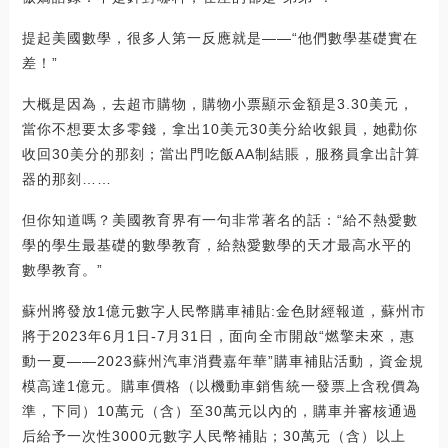
提起美國數學，很多人第一反應就是——“他們數學基礎實在
差！”
大概是因為，去超市購物，購物小票顯示金額是3.30美元，
當你不想要太多零錢，拿出10美元30美分給收銀員，她勸你
收回30美分的那刻；當出門吃飯AA制結賬，服務員拿出計算
器的那刻……
但你知道嗎？美國教育界有一句非常著名的話：“給不熱愛數
學的學生最基礎的數學教育，給熱愛數學的天才最高水平的
數學教育。”
蘇州將發放1億元數字人民幣購車補貼:金色財經報道，蘇州市
將于2023年6月1日-7月31日，面向全市開啟“燃擎未來，惠
動一夏——2023蘇州汽車消費嘉年華”購車補貼活動，資金規
模高達1億元。購車價格（以機動車銷售統一發票上含稅價為
準，下同）10萬元（含）至30萬元以內的，購車并審核通過
后給予一次性3000元數字人民幣補貼；30萬元（含）以上