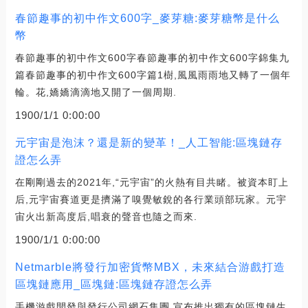
春節趣事的初中作文600字_麥芽糖:麥芽糖幣是什么
幣
春節趣事的初中作文600字春節趣事的初中作文600字錦集九
篇春節趣事的初中作文600字篇1樹,風風雨雨地又轉了一個年
輪。花,嬌嬌滴滴地又開了一個周期.
1900/1/1 0:00:00
元宇宙是泡沫？還是新的變革！_人工智能:區塊鏈存
證怎么弄
在剛剛過去的2021年,“元宇宙”的火熱有目共睹。被資本盯上
后,元宇宙賽道更是擠滿了嗅覺敏銳的各行業頭部玩家。元宇
宙火出新高度后,唱衰的聲音也隨之而來.
1900/1/1 0:00:00
Netmarble將發行加密貨幣MBX，未來結合游戲打造
區塊鏈應用_區塊鏈:區塊鏈存證怎么弄
手機游戲開發與發行公司網石集團,宣布推出獨有的區塊鏈生