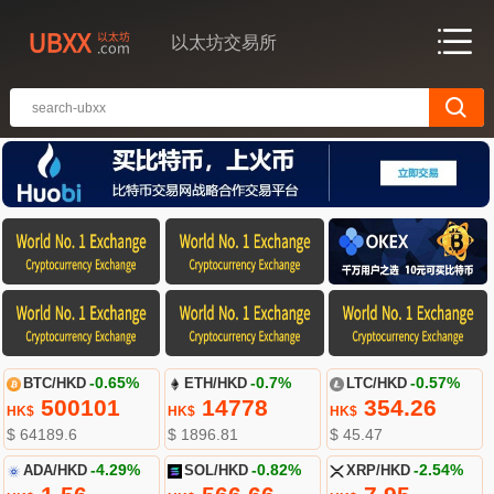
以太坊交易所
BTC/HKD
-0.65%
ETH/HKD
-0.7%
LTC/HKD
-0.57%
500101
14778
354.26
HK$
HK$
HK$
$ 64189.6
$ 1896.81
$ 45.47
ADA/HKD
-4.29%
SOL/HKD
-0.82%
XRP/HKD
-2.54%