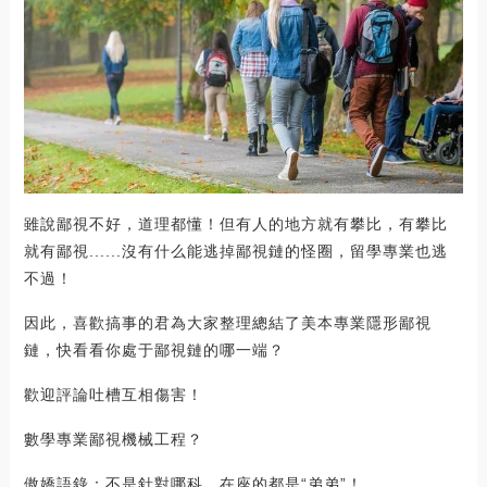
雖說鄙視不好，道理都懂！但有人的地方就有攀比，有攀比
就有鄙視......沒有什么能逃掉鄙視鏈的怪圈，留學專業也逃
不過！
因此，喜歡搞事的君為大家整理總結了美本專業隱形鄙視
鏈，快看看你處于鄙視鏈的哪一端？
歡迎評論吐槽互相傷害！
數學專業鄙視機械工程？
傲嬌語錄：不是針對哪科，在座的都是“弟弟”！