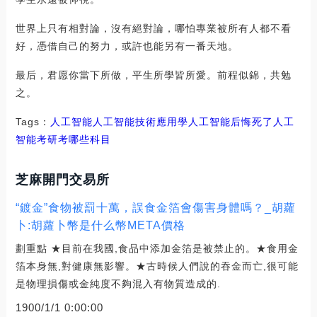
世界上只有相對論，沒有絕對論，哪怕專業被所有人都不看
好，憑借自己的努力，或許也能另有一番天地。
最后，君愿你當下所做，平生所學皆所愛。前程似錦，共勉
之。
Tags：
人工智能人工智能技術應用
學人工智能后悔死了
人工
智能考研考哪些科目
芝麻開門交易所
“鍍金”食物被罰十萬，誤食金箔會傷害身體嗎？_胡蘿
卜:胡蘿卜幣是什么幣META價格
劃重點 ★目前在我國,食品中添加金箔是被禁止的。★食用金
箔本身無,對健康無影響。★古時候人們說的吞金而亡,很可能
是物理損傷或金純度不夠混入有物質造成的.
1900/1/1 0:00:00