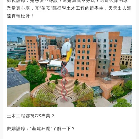
鄙視語錄：是戀愛不好談？還是游戲不好玩？選這么難的專
業當真心塞，真“羨慕”隔壁學土木工程的留學生，天天出去溜
達真輕松呀！
土木工程鄙視CS專業？
傲嬌語錄：“基建狂魔”了解一下？