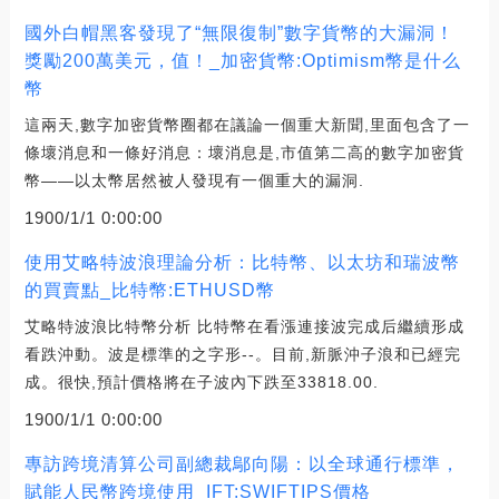
國外白帽黑客發現了“無限復制”數字貨幣的大漏洞！
獎勵200萬美元，值！_加密貨幣:Optimism幣是什么
幣
這兩天,數字加密貨幣圈都在議論一個重大新聞,里面包含了一
條壞消息和一條好消息：壞消息是,市值第二高的數字加密貨
幣——以太幣居然被人發現有一個重大的漏洞.
1900/1/1 0:00:00
使用艾略特波浪理論分析：比特幣、以太坊和瑞波幣
的買賣點_比特幣:ETHUSD幣
艾略特波浪比特幣分析 比特幣在看漲連接波完成后繼續形成
看跌沖動。波是標準的之字形--。目前,新脈沖子浪和已經完
成。很快,預計價格將在子波內下跌至33818.00.
1900/1/1 0:00:00
專訪跨境清算公司副總裁鄔向陽：以全球通行標準，
賦能人民幣跨境使用_IFT:SWIFTIPS價格