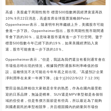
高盛：美股處于周期性熊市 標普500指數將因經濟衰退再跌
10%:9月22日消息，高盛首席全球股票策略師Peter
Oppenheimer表示，隨著明年利率繼續上升，美國股市可能
會進一步下跌。Oppenheimer指出，股市周期性熊市期間通
常會下跌約30％，這意味著股市還有進一步下行空間。鑒于
標普500指數今年已經下跌約19％，如果美國經濟陷入衰
退，股市可能會進一步下跌約10％。
Oppenheimer表示，“但是，我認為我們還沒有看到通常會在
市場低谷時出現的情況，根據我們對通脹和利率峰值的假
設，這種情況不太可能在今年年底之前出現。”高盛預計企業
凈利潤率在未來一年將下降。(金十)[2022/9/22 7:12:39]
豐田這個品牌相信大家都是非常的熟悉，作為在國內最受歡
迎的日系品牌，無論是轎車、SUV還是MPV車型都是各個領
域的佼佼者，但是售價方面卻是有些高，所以最近為了能夠
與國產親民的車型相競爭，并且穩固國內的銷量與市場份