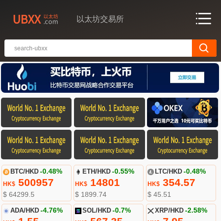
以太坊交易所
BTC/HKD
-0.48%
ETH/HKD
-0.55%
LTC/HKD
-0.48%
500957
14801
354.57
HK$
HK$
HK$
$ 64299.5
$ 1899.74
$ 45.51
ADA/HKD
-4.76%
SOL/HKD
-0.7%
XRP/HKD
-2.58%