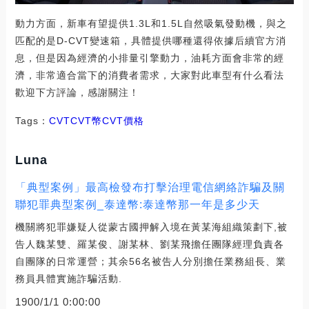
動力方面，新車有望提供1.3L和1.5L自然吸氣發動機，與之
匹配的是D-CVT變速箱，具體提供哪種還得依據后續官方消
息，但是因為經濟的小排量引擎動力，油耗方面會非常的經
濟，非常適合當下的消費者需求，大家對此車型有什么看法
歡迎下方評論，感謝關注！
Tags：
CVTCVT幣
CVT價格
Luna
「典型案例」最高檢發布打擊治理電信網絡詐騙及關
聯犯罪典型案例_泰達幣:泰達幣那一年是多少天
機關將犯罪嫌疑人從蒙古國押解入境在黃某海組織策劃下,被
告人魏某雙、羅某俊、謝某林、劉某飛擔任團隊經理負責各
自團隊的日常運營；其余56名被告人分別擔任業務組長、業
務員具體實施詐騙活動.
1900/1/1 0:00:00