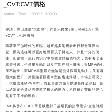
_CVT:CVT價格
Author：
Time：1900/1/1 0:00:00
導讀：豐田廉價“大面包”，約合人民幣9萬，搭載1.5引擎
+CVT，七座布局
隨著準三胎時代的來臨，越來越多消費者出行都會選擇自
駕，因為這樣可以更好地照看孩子與老人，并且十分的便
捷，但是當下流行的SUV車型雖然體積也很大，也有著七座
車型可選，但是畢竟軸距以及空間在那里擺著，與MPV的七
座不能比，而MPV車型最近無論是從外觀還是動力，又有著
很大的提升，并且隨著國產車型的迅速爆發，市場上涌現了
一大批國產MPV車型，而且售價方面可以說是降至冰點，所
以給眾多合資品牌帶來了很大的壓力，所以最近豐田品牌也
是有了不小的動作。
IMF將發布CBDC手冊以應對日益增長的指導需求:金色財經