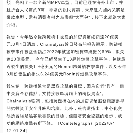
額，亮相了一款全新的MPV車型，目前已經在海外上市，并
且折合人民幣約9萬，非常的親民實惠，未來進入國內又將是
爆款車型，還被消費者稱之為廉價“大面包”，接下來就為大家
介紹。
報告：今年迄今從跨鏈橋中被盜的加密貨幣總額達20億美
元:8月4日消息，Chainalysis近日發布的報告顯示，跨鏈橋
攻擊事件被盜金額占2022年被盜加密貨幣總數的69%，損失
達20億美元。 今年已經發生了13起跨鏈橋攻擊事件，包括最
近發生的損失1.9億美元的Nomad跨鏈橋攻擊事件，以及今年
3月份發生的損失6.24億美元Ronin跨鏈橋攻擊事件。
報告稱，跨鏈橋通常是黑客攻擊的目標，因為它們“具有一個
中央資金存儲點，支持接收區塊鏈上的橋接資產”。
Chainalysis強調，包括跨鏈橋在內的加密貨幣服務應該盡早
開始投資于安全升級和培訓。此外，報告還指出，中心化交
易所曾經是黑客最喜歡的目標，但隨著安全協議的進步，成
功的網絡攻擊有所下降。（Cointelegraph）[2022/8/4
12:01:34]