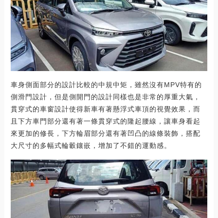
車身側面部分的設計比較的中規中矩，雖然沒有MPV特有的
側滑門設計，但是側開門的設計同樣也是非常的厚重大氣，
貫穿式的車窗設計使得新車有著懸浮式車頂的視覺效果，而
且下方車門部分還有著一條貫穿式的隆起腰線，讓車身看起
來更加的修長，下方輪眉部分還有著凹凸的線條裝飾，搭配
大尺寸的多幅式輪轂鑲嵌，增加了不錯的運動感。