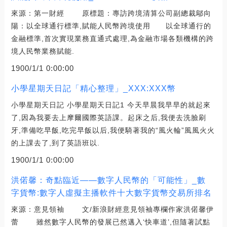
來源：第一財經 原標題：專訪跨境清算公司副總裁鄔向
陽：以全球通行標準,賦能人民幣跨境使用 以全球通行的
金融標準,首次實現業務直通式處理,為金融市場各類機構的跨
境人民幣業務賦能.
1900/1/1 0:00:00
小學星期天日記「精心整理」_XXX:XXX幣
小學星期天日記 小學星期天日記1 今天早晨我早早的就起來
了,因為我要去上摩爾國際英語課。起床之后,我便去洗臉刷
牙,準備吃早飯,吃完早飯以后,我便騎著我的“風火輪”風風火火
的上課去了,到了英語班以.
1900/1/1 0:00:00
洪偌馨：奇點臨近——數字人民幣的「可能性」_數
字貨幣:數字人虛擬主播軟件十大數字貨幣交易所排名
來源：意見領袖 文/新浪財經意見領袖專欄作家洪偌馨伊
蕾 雖然數字人民幣的發展已然邁入‘快車道’,但隨著試點