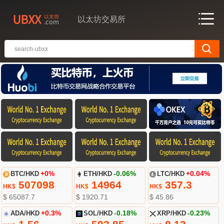
以太坊交易所
BTC/HKD
+0%
ETH/HKD
-0.06%
LTC/HKD
+0.04%
507098
14964
357.3
HK$
HK$
HK$
$ 65087.7
$ 1920.71
$ 45.86
ADA/HKD
+0.3%
SOL/HKD
-0.18%
XRP/HKD
-0.23%