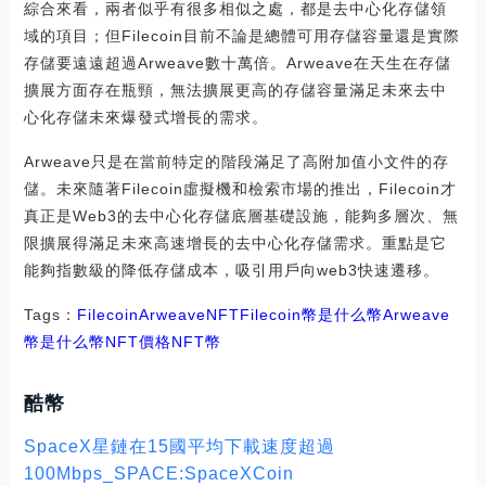
綜合來看，兩者似乎有很多相似之處，都是去中心化存儲領
域的項目；但Filecoin目前不論是總體可用存儲容量還是實際
存儲要遠遠超過Arweave數十萬倍。Arweave在天生在存儲
擴展方面存在瓶頸，無法擴展更高的存儲容量滿足未來去中
心化存儲未來爆發式增長的需求。
Arweave只是在當前特定的階段滿足了高附加值小文件的存
儲。未來隨著Filecoin虛擬機和檢索市場的推出，Filecoin才
真正是Web3的去中心化存儲底層基礎設施，能夠多層次、無
限擴展得滿足未來高速增長的去中心化存儲需求。重點是它
能夠指數級的降低存儲成本，吸引用戶向web3快速遷移。
Tags：
Filecoin
Arweave
NFT
Filecoin幣是什么幣
Arweave
幣是什么幣NFT價格
NFT幣
酷幣
SpaceX星鏈在15國平均下載速度超過
100Mbps_SPACE:SpaceXCoin