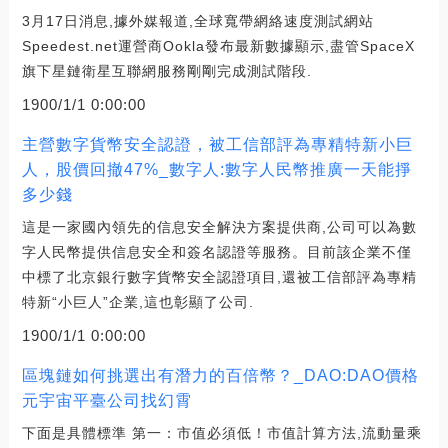
3月17日消息,據外媒報道,全球寬帶網絡速度測試網站
Speedest.net運營商Ookla發布最新數據顯示,盡管SpaceX
旗下星鏈衛星互聯網服務剛剛完成測試階段.
1900/1/1 0:00:00
主營數字貨幣安全認證，被工信部評為專精特新小巨
人，股價回撤47%_數字人:數字人民幣推廣一天能掙
多少錢
這是一家國內領先的信息安全解決方案提供商,公司可以為數
字人民幣提供信息安全和簽名認證等服務。目前該企業不僅
中標了北京銀行數字貨幣安全認證項目,還被工信部評為專精
特新“小巨人”企業,這也彰顯了公司.
1900/1/1 0:00:00
區塊鏈如何挑選出有潛力的百倍幣？_DAO:DAO價格
元宇宙平臺公司找幻霄
下面是具體標準 第一：市值必須低！市值計算方法,流動量乘