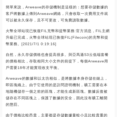
簡單來說，Arweave的存儲機制是這樣的：想要存儲數據的
客戶將數據上傳到Arweave網絡，只會收取一次費用文件就
可以被永久保存，且不可更改，可免費讀取數據。
火幣全球站現已恢復FIL充幣和提幣業務:官方消息，FIL主網
升級已完成，火幣全球站現已恢復FIL(Filecoin)的充幣和提
幣業務。[2021/7/1 0:19:16]
自然，永久存儲價格也會提高很多。與亞馬遜S3云低端套餐
的價格相比，存取相同大小文件的前提下，每個Arweave用
戶需要18年才能實現收支平衡。
Arweave的數據和以太坊相似，是將數據本身存儲在鏈上，
即區塊織上。由于它使用的是訪問證明機制，礦工需要在本
地隨機儲存一個之前的區塊，才能生成新區塊。數據反復被
儲存在不同區塊上，保護了數據的安全，因此沒有礦工離開
的懲罰。
由于價格比較昂貴，主要都是存儲數據量較小且比較貴重的