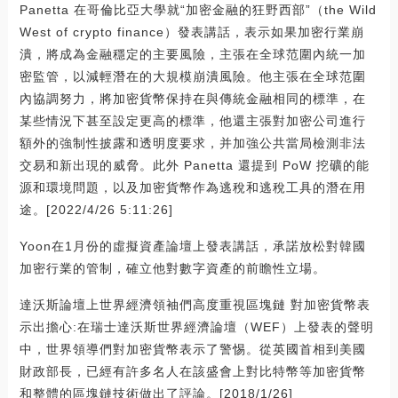
Panetta 在哥倫比亞大學就“加密金融的狂野西部”（the Wild
West of crypto finance）發表講話，表示如果加密行業崩
潰，將成為金融穩定的主要風險，主張在全球范圍內統一加
密監管，以減輕潛在的大規模崩潰風險。他主張在全球范圍
內協調努力，將加密貨幣保持在與傳統金融相同的標準，在
某些情況下甚至設定更高的標準，他還主張對加密公司進行
額外的強制性披露和透明度要求，并加強公共當局檢測非法
交易和新出現的威脅。此外 Panetta 還提到 PoW 挖礦的能
源和環境問題，以及加密貨幣作為逃稅和逃稅工具的潛在用
途。[2022/4/26 5:11:26]
Yoon在1月份的虛擬資產論壇上發表講話，承諾放松對韓國
加密行業的管制，確立他對數字資產的前瞻性立場。
達沃斯論壇上世界經濟領袖們高度重視區塊鏈 對加密貨幣表
示出擔心:在瑞士達沃斯世界經濟論壇（WEF）上發表的聲明
中，世界領導們對加密貨幣表示了警惕。從英國首相到美國
財政部長，已經有許多名人在該盛會上對比特幣等加密貨幣
和整體的區塊鏈技術做出了評論。[2018/1/26]