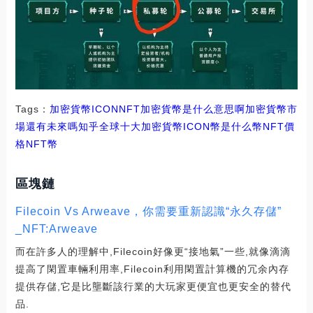
Tags：
加密貨幣
ICON
NFT加密貨幣是什么意思啊
加密貨幣市
場還有未來嗎知乎
全球十大加密貨幣
ICON幣是什么幣NFT價
格
NFT幣
區塊鏈
Filecoin Vs Arweave，你需要重新認識“永久存儲”
_NFT:Arweave
而在許多人的理解中,Filecoin好像更“接地氣”一些,就像滴滴
提高了閑置車輛利用率,Filecoin利用閑置計算機的冗余內存
提供存儲,它是比壟斷該行業的大玩家更便宜也更安全的替代
品.