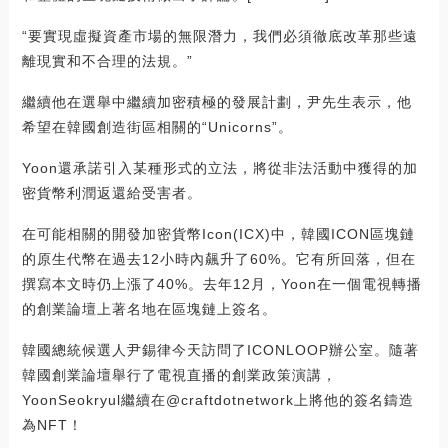
“要實現虛擬資產市場的無限潛力，我們必須徹底改革那些遠
離現實和不合理的法規。”
繼續他在選舉中繼續加密積極的發展計劃，尹先生表示，他
希望在韓國創造街區相關的“Unicorns”。
Yoon還承諾引入某種形式的立法，將從非法活動中獲得的加
密貨幣利潤返還給受害者。
在可能相關的開發加密貨幣Icon(ICX)中，韓國ICON區塊鏈
的原生代幣在過去12小時內飆升了60%。它有所回落，但在
撰寫本文時仍上漲了40%。去年12月，Yoon在一個電視轉播
的創業論壇上著名地在區塊鏈上簽名。
韓國總統候選人尹錫律今天訪問了ICONLOOP辦公室。隨著
韓國創業論壇舉行了電視直播的創業政策演講，
YoonSeokryul繼續在@craftdotnetwork上將他的簽名鑄造
為NFT！