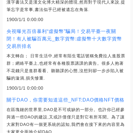
漢字書法又是漢文化博大精深的體現,然而對于現代人來說,提
筆忘字是常事,書法似乎已經被遺忘在角落.
1900/1/1 0:00:00
央視曝光百倍暴利“虛擬幣”騙局！交易平臺一夜關
閉！有人被騙百萬元_數字貨幣:虛擬幣十大數字貨幣
交易所排名
本文轉自； 日常生活中,經常有陌生電話號稱免費拉人進股票
群；網絡平臺上,也經常有各種股票講課的廣告。很多人抱著
不花錢只是進群看看、聽聽課的心態,沒想到卻一步步陷入被
騙的漩渦,損失慘重.
1900/1/1 0:00:00
關于DAO，你需要知道這些_NFT:DAO價格NFT價格
在區塊鏈的世界里,DAO是不可或缺的一部分。也許你已經參
與過一些DAO的建設,又或許僅僅只是對它有所耳聞。為了讓
大家對DAO有一個更系統的認知,我們會在接下來的內容里為
大家更全面地介紹DAO.