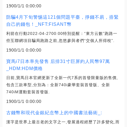
1900/1/1 0:00:00
防騙4月下旬警惕這121個問題平臺，掙錢不易，捂緊
自己的錢包！_NFT:FISANT幣
利箭在行動2022-04-2700:00特別提醒：“東方云數”跑路一
些互聯網項目騙局跑路之前,忽悠參與者們“交個人所得稅”.
1900/1/1 0:00:00
寶馬i7日本率先發售 后排31寸巨屏約人民幣97萬
_HDM:HDM價格
日前,寶馬日本官網更新了全新一代7系的首發限量版的售價,
包含三款車型,分別為：全新740i豪華套裝首發版、全新
740iM運動套裝首發版.
1900/1/1 0:00:00
古錢幣和現代金銀紀念幣上的中國書法藝術_:
漢字是世界上最古老的文字之一,發展過程經歷了許多變化,而