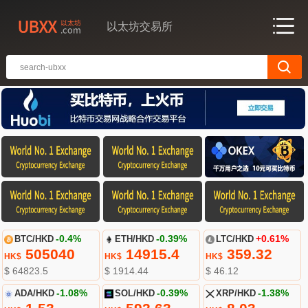
以太坊交易所
BTC/HKD
-0.4%
ETH/HKD
-0.39%
LTC/HKD
+0.61%
505040
14915.4
359.32
HK$
HK$
HK$
$ 64823.5
$ 1914.44
$ 46.12
ADA/HKD
-1.08%
SOL/HKD
-0.39%
XRP/HKD
-1.38%