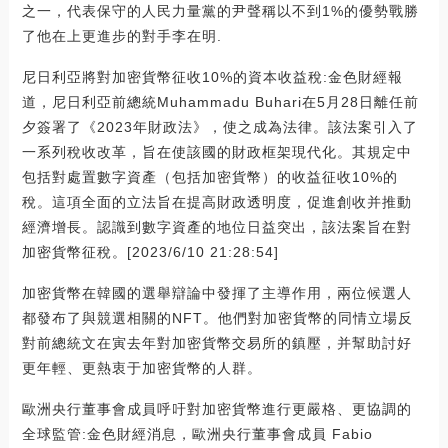
之一，代表保守的人民力量黨的尹聲稱以不到1%的優勢戰勝
了他在上更進步的對手李在明.
尼日利亞將對加密貨幣征收10%的資本收益稅:金色財經報
道，尼日利亞前總統Muhammadu Buhari在5月28日離任前
夕簽署了《2023年財政法》，使之成為法律。該法案引入了
一系列稅收改革，旨在使該國的財政框架現代化。其規定中
包括對處置數字資產（包括加密貨幣）的收益征收10%的
稅。這項全面的立法旨在提高財政透明度，促進創收并推動
經濟增長。認識到數字資產的地位日益突出，該法案旨在對
加密貨幣征稅。[2023/6/10 21:28:54]
加密貨幣在韓國的選舉辯論中發揮了主導作用，兩位候選人
都發布了與競選相關的NFT。他們對加密貨幣的同情立場反
對前總統文在寅去年對加密貨幣交易所的鎮壓，并幫助討好
更年輕、更熱衷于加密貨幣的人群。
歐洲央行董事會成員呼吁對加密貨幣進行更嚴格、更協調的
全球監管:金色財經消息，歐洲央行董事會成員 Fabio