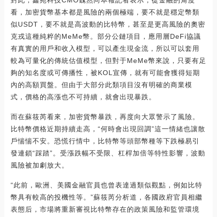
看，加密貨幣基本都是風險的兩個極端，要不就是穩定幣類
似USDT，要不就是高波動的比特幣，甚至是更高風險的奧密
克戎這種純粹的MeMe幣。部分公鏈項目，應用層DeFi協議
有真實的用戶和收入模型，可以產生現金流，所以可以套用
較為可量化的傳統估值模型，但對于MeMe幣來說，只要有足
夠的知名度或可傳播性，被KOL宣傳，就有可能會獲得短期
內的高額買盤。但由于大部分此類項目沒有明確的商業模
式，價格的高漲也不可持續，就會出現暴跌。
而在蘇筱芮看來，加密貨幣暴跌，再度向大眾警示了風險。
比特幣價格近期持續走高，“何時會出現回調”這一情緒也讓散
戶惴惴不安。恐慌行情中，比特幣等頭部幣種等下跌極易引
發連鎖“踩踏”。受漲跌幅不受限、杠桿加倍等特性影響，波動
風險被加劇放大。
“此前，歐洲、美國金融官員也曾表達過類似觀點，例如比特
幣具有較高的投機性等。”蘇筱芮分析道，各國政府官員相繼
表態后，市場將重新審視比特幣存在的政策風險和監管環境