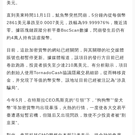
美元。
直到美東時間11月1日，魷魚幣突然閃崩，5分鐘內從每個幣
2861美元暴跌至0.0007美元，跌幅為99.999976%，幾近清
零。據區塊鏈跟蹤分析平臺BscScan數據，閃崩發生后仍有
約4萬人持有該虛擬幣。
目前，這款加密貨幣的網站已經關閉，與其關聯的社交媒體
賬號也都暫停更新。據媒體報道，該項目的發行方目前已經
卷款跑路，投資者損失至少達210萬美元。有分析顯示，項目
的創始人使用TornadoCash協議隱藏交易細節，從而轉移資
金，并兌現了等值的幣安幣。該地址目前已經被注記為“涉及
騙局”。
今年5月，在特斯拉CEO馬斯克的“引領”下，“狗狗幣”“柴犬
幣”等加密貨幣均出現暴漲，火熱的行情，一度使各大交易平
臺遭遇短暫宕機，但隨后又出現閃跌，致使不少投資者被“割
韭菜”。
對此，鑫苑科技CMO魏然向本報記者表示，從金融的角度