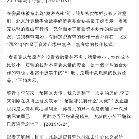
2020年減半行情。[2020/1/31]
在變異株被命名為“奧密克戎”前，該加密貨幣鮮少被人注意
到。北京計算機學會數字經濟專委會秘書長王娟表示，奧密
克戎幣的過山車行情，充分顯示了幣圈資本炒作的嚴重情
況。從狗狗幣開始，有關加密貨幣的炒作一直都存在，此次
“同名”炒作屬于資本市場中無序、無底線的炒作模式。
“奧密克戎幣原有的投資者數量并不多，體量較小，炒作成本
比較小，短暫的拉升不需要大量的資金，是一個非常適合炒
作的幣種，相當于股票中的*ST股，是屬于高風險的投資產
品。”王娟表示。
聲音 | 李笑來：幣圈無大佬，我只是翻了一次身的屌絲:李笑
來剛剛在微博上發文表示：“幣圈哪兒有什么“大佬”？反正誰
說我是大佬我就心里糾正：你看到的只不過是個翻了一次身
的屌絲而已 —— 再翻身弄不好還是咸魚。友誼的小船不翻就
已經謝天謝地了。[2019/6/24]
記者了解到，目前，此款加密貨幣只能在去中心化交易所