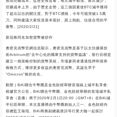
推高挖礦成本。從歷史角度看，每次減半都漲。產出減少，
挖礦成本上升，由于歷史走勢，這三個因素使BTC減半獲得
了超出以往的關注度。對于BTC價格，今年可能突破1.5萬
刀。同時建議大家投資基本面好、跟上熱點、估值合理的平
臺幣。[2020/2/21]
新冠株同名加密貨幣被炒作
奧密克戎幣官網信息顯示，奧密克戎幣是基于以太坊擴展技
術Arbitrum的“去中心化的國庫支持的貨幣協議”，發行目標是
建立一個策略控制的貨幣系統，市場參與者通過抵押和債券
兩種方式，獲得更多收益的奧密克戎幣。其誕生早于
“Omicron”株的命名。
動態 | BiKi聯合牛幣圈及金色財經舉辦首場線上減半私享會:
根據官方公告，BiKi聯合牛幣圈、金色財經舉辦的首場減半私
享會（直播）將于2020年2月1日20:00（GMT+8）在BiKi減
半社區舉辦。本次直播將由牛幣圈創始人三一、金色財經內
容總監王瑜琨、BiKi商務副總裁唐詩等行業大咖一起探討