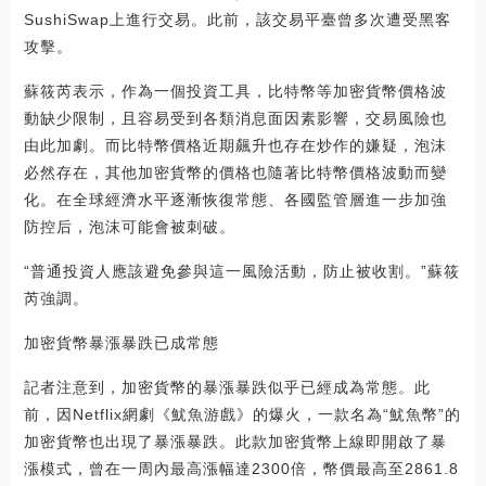
SushiSwap上進行交易。此前，該交易平臺曾多次遭受黑客
攻擊。
蘇筱芮表示，作為一個投資工具，比特幣等加密貨幣價格波
動缺少限制，且容易受到各類消息面因素影響，交易風險也
由此加劇。而比特幣價格近期飆升也存在炒作的嫌疑，泡沫
必然存在，其他加密貨幣的價格也隨著比特幣價格波動而變
化。在全球經濟水平逐漸恢復常態、各國監管層進一步加強
防控后，泡沫可能會被刺破。
“普通投資人應該避免參與這一風險活動，防止被收割。”蘇筱
芮強調。
加密貨幣暴漲暴跌已成常態
記者注意到，加密貨幣的暴漲暴跌似乎已經成為常態。此
前，因Netflix網劇《魷魚游戲》的爆火，一款名為“魷魚幣”的
加密貨幣也出現了暴漲暴跌。此款加密貨幣上線即開啟了暴
漲模式，曾在一周內最高漲幅達2300倍，幣價最高至2861.8