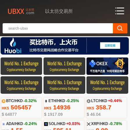
以太坊交易所
BTC/HKD
-0.32%
ETH/HKD
-0.25%
LTC/HKD
+0.44%
505457
14936
358.7
HK$
HK$
HK$
$ 64877
$ 1917.09
$ 46.04
ADA/HKD
-0.24%
SOL/HKD
+0.03%
XRP/HKD
-0.78%