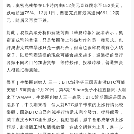
晚，奧密克戎幣在1小時內由612美元直線跳水至152美元，
跌幅超過75%。12月1日，奧密克戎幣最高達到691.12美
元，隨后又再度下跌。
對此，易觀高級分析師蘇筱芮向《華夏時報》記者表示，奧
密克戎幣的暴漲，只是幣圈傍上熱點炒作的另一種形式。也
許奧密克戎幣暴漲只是一個巧合，但這也很容易讓有心人鉆
空子。以后幣圈這樣的現象可能會越來越多，通過提前發行
各類不同名目的加密貨幣，等待炒作、投機時機，普通投資
人很難抵御風險。
聲音 | 牛幣圈創始人 三一：BTC減半等三因素刺激BTC可能
突破1.5萬美金:2月20日，第3期“Bibox兔子小姐直播間-大咖
來了”AMA中，牛幣圈創始人三一表示：BTC近期回調是因為
漲多了，中長期來看，個人對BTC減半帶來的上漲行情比較
樂觀，因為BTC自己的減半行情還未完全發力。從靜態看，
減半直接令BTC產出減少。從動態看，減半會形成幣價上漲
預期，刺激礦工增加礦機數量，造成全網算力上升，進一步