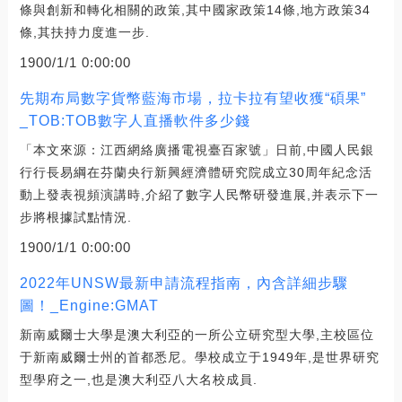
條與創新和轉化相關的政策,其中國家政策14條,地方政策34
條,其扶持力度進一步.
1900/1/1 0:00:00
先期布局數字貨幣藍海市場，拉卡拉有望收獲“碩果”
_TOB:TOB數字人直播軟件多少錢
「本文來源：江西網絡廣播電視臺百家號」日前,中國人民銀
行行長易綱在芬蘭央行新興經濟體研究院成立30周年紀念活
動上發表視頻演講時,介紹了數字人民幣研發進展,并表示下一
步將根據試點情況.
1900/1/1 0:00:00
2022年UNSW最新申請流程指南，內含詳細步驟
圖！_Engine:GMAT
新南威爾士大學是澳大利亞的一所公立研究型大學,主校區位
于新南威爾士州的首都悉尼。學校成立于1949年,是世界研究
型學府之一,也是澳大利亞八大名校成員.