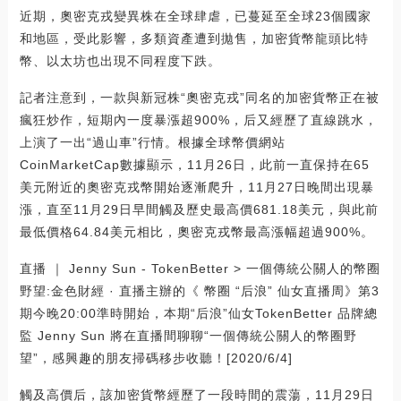
近期，奧密克戎變異株在全球肆虐，已蔓延至全球23個國家
和地區，受此影響，多類資產遭到拋售，加密貨幣龍頭比特
幣、以太坊也出現不同程度下跌。
記者注意到，一款與新冠株“奧密克戎”同名的加密貨幣正在被
瘋狂炒作，短期內一度暴漲超900%，后又經歷了直線跳水，
上演了一出“過山車”行情。根據全球幣價網站
CoinMarketCap數據顯示，11月26日，此前一直保持在65
美元附近的奧密克戎幣開始逐漸爬升，11月27日晚間出現暴
漲，直至11月29日早間觸及歷史最高價681.18美元，與此前
最低價格64.84美元相比，奧密克戎幣最高漲幅超過900%。
直播 ｜ Jenny Sun - TokenBetter > 一個傳統公關人的幣圈
野望:金色財經 · 直播主辦的《 幣圈 “后浪” 仙女直播周》第3
期今晚20:00準時開始，本期“后浪”仙女TokenBetter 品牌總
監 Jenny Sun 將在直播間聊聊“一個傳統公關人的幣圈野
望”，感興趣的朋友掃碼移步收聽！[2020/6/4]
觸及高價后，該加密貨幣經歷了一段時間的震蕩，11月29日