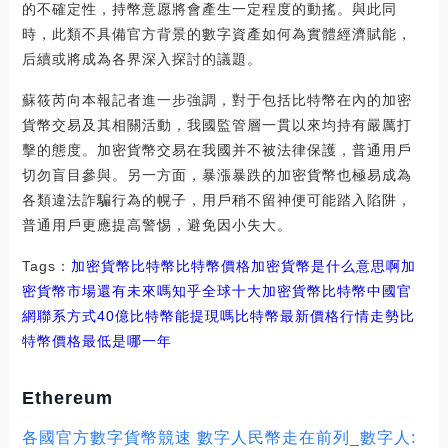
的不確定性，持幣意愿將會產生一定程度的動搖。與此同
時，此類不具備官方背景的數字資產如何為實體經濟賦能，
后續或將成為各界深入探討的議題。
蘇筱芮向本報記者進一步強調，對于包括比特幣在內的加密
貨幣交易及其相關活動，我國監管層一貫以來均持有嚴厲打
擊的態度。加密貨幣交易在我國并不被法律保護，普通用戶
切勿盲目參與。另一方面，暴漲暴跌的加密貨幣也極易成為
各類違法詐騙行為的幌子，用戶稍不留神便可能踏入陷阱，
普通用戶更應提高警惕，避免因小失大。
Tags：
加密貨幣
比特幣
比特幣價格加密貨幣是什么意思啊
加
密貨幣市場還有未來嗎知乎
全球十大加密貨幣比特幣中國官
網聯系方式
40億比特幣能提現嗎
比特幣最新價格行情走勢比
特幣價格最低是哪一年
Ethereum
各國官方數字貨幣競速 數字人民幣走在前列_數字人: