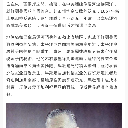
位在東、西兩岸之間。接著，在中美洲建條運河連接兩洋，
就攸關美國的全國整合。赴加州淘金失敗的沃克，1857年當
上尼加拉瓜總統，隔年離職；再不到五十年后，巴拿馬運河
區成為美國領土，將近一個世紀后才歸還巴拿馬。
地位猶如巴拿馬運河哨兵的加勒比海地區，也成了攸關美國
戰略利益的要地。太平洋突然間離美國海岸更近，太平洋事
務對美國變得至關重要。事后，馬歇爾或許很后悔未守住發
現金子的秘密。他的木材廠無緣實際運轉，薩特的農業帝國
遭洶涌而來的淘金客推翻。馬歇爾死時窮困潦倒，薩特在賓
夕法尼亞度過余生。早期定居加利福尼亞的西班牙殖民者后
裔逃到加州南部，當地原住民幾乎遭殺光。馬歇爾未建成木
材廠，反倒改變了加利福尼亞的面貌，促成世界經濟全然改
觀。