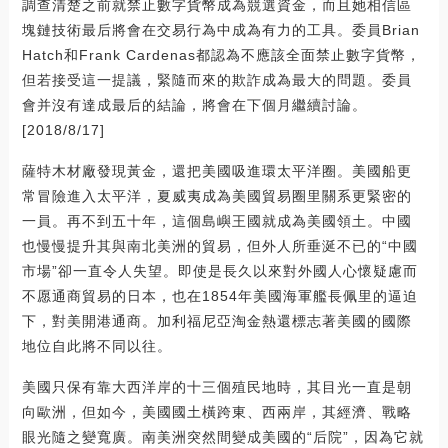
調查清楚之前就禁止數字貨幣成為競選資金，而且她相信區
塊鏈技術最后將會在交易行為中成為有力的工具。委員Brian
Hatch和Frank Cardenas都認為不應該全面禁止數字貨幣，
但若接受這一提議，緊隨而來的欺詐成為最大的問題。委員
會并沒有達成最后的結論，將會在下個月繼續討論。
[2018/8/17]
薩特木材廠發現黃金，還把美國吸進環太平洋圈。美國船更
常冒險進入太平洋，夏威夷成為美國貿易圈里關系更緊密的
一員。再不到五十年，這個島嶼王國就成為美國領土。中國
也慢慢提升其與南北美洲的貿易，但外人所垂涎不已的“中國
市場”卻一直令人失望。即使是長久以來對外國人心懷疑慮而
不愿通商貿易的日本，也在1854年美國海軍艦長佩里的逼迫
下，對美開港通商。加利福尼亞淘金熱還標志著美國的國際
地位自此將不同以往。
美國只保有靠大西洋岸的十三個殖民地時，其目光一直是朝
向歐洲，但如今，美國國土橫跨東、西兩岸，其經濟、戰略
眼光隨之變寬廣。南美洲突然間變成美國的“后院”，因為它就