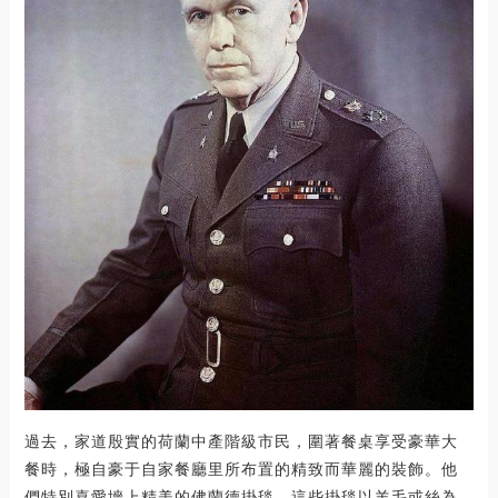
過去，家道殷實的荷蘭中產階級市民，圍著餐桌享受豪華大
餐時，極自豪于自家餐廳里所布置的精致而華麗的裝飾。他
們特別喜愛墻上精美的佛蘭德掛毯。這些掛毯以羊毛或絲為