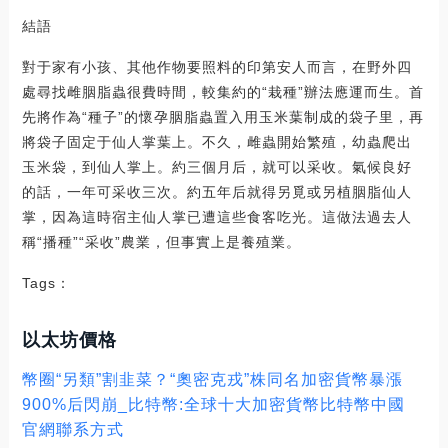
結語
對于家有小孩、其他作物要照料的印第安人而言，在野外四
處尋找雌胭脂蟲很費時間，較集約的“栽種”辦法應運而生。首
先將作為“種子”的懷孕胭脂蟲置入用玉米葉制成的袋子里，再
將袋子固定于仙人掌葉上。不久，雌蟲開始繁殖，幼蟲爬出
玉米袋，到仙人掌上。約三個月后，就可以采收。氣候良好
的話，一年可采收三次。約五年后就得另覓或另植胭脂仙人
掌，因為這時宿主仙人掌已遭這些食客吃光。這做法過去人
稱“播種”“采收”農業，但事實上是養殖業。
Tags：
以太坊價格
幣圈“另類”割韭菜？“奧密克戎”株同名加密貨幣暴漲
900%后閃崩_比特幣:全球十大加密貨幣比特幣中國
官網聯系方式