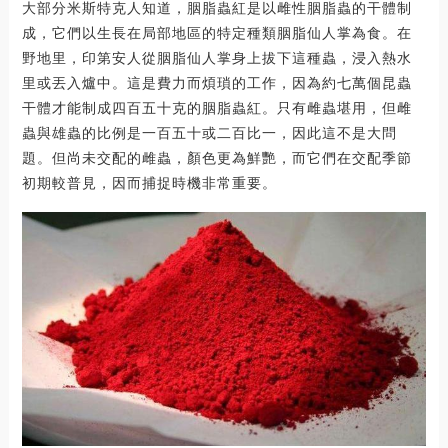
大部分米斯特克人知道，胭脂蟲紅是以雌性胭脂蟲的干體制
成，它們以生長在局部地區的特定種類胭脂仙人掌為食。在
野地里，印第安人從胭脂仙人掌身上拔下這種蟲，浸入熱水
里或丟入爐中。這是費力而煩瑣的工作，因為約七萬個昆蟲
干體才能制成四百五十克的胭脂蟲紅。只有雌蟲堪用，但雌
蟲與雄蟲的比例是一百五十或二百比一，因此這不是大問
題。但尚未交配的雌蟲，顏色更為鮮艷，而它們在交配季節
初期較普見，因而捕捉時機非常重要。