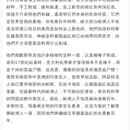
材料，手工制成，鑲有銀邊，染上鮮亮的猩紅色和深紅色。
掛毯不只表明他們有錢，還表明它們本身的世俗特質：它們
是世界貿易的產物。但有兩百年時間，絕大部分歐洲人不知
道這些賞心悅目的東西是如何染上顏色的。他們知道科特斯
征服墨西哥后，神秘染料胭脂蟲紅就已由他帶回西班牙，但
他們不大清楚那染料用什么制成。
他們推斷那和其他許多植物性染料一樣，以某種種子制成。
直到17世紀結束時，意大利化學家才發現根本不是種子，而
是干掉的昆蟲尸體。這高貴、優雅的掛毯竟布滿昆蟲尸體！
墨西哥南部和中美洲的印第安人，當然早知這點。阿茲特克
人就已要求南部的洽帕斯、瓦哈卡地區，以胭脂蟲紅為貢品
進獻。但啟蒙時代的歐洲人，不可能自貶身份，拿自然科學
的問題請教印第安人。因此，歐洲人不知其緣由達兩百年。
米斯特克、瑪雅兩文明的印第安生產者，在這方面的了解更
勝歐洲人一籌，因而他們將繼續主宰胭脂蟲紅的生產數百
年。