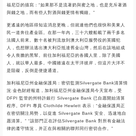
福尼亞的描寫：“如果那不是流著奶與蜜之地，也是充斥著酒
與錢之地，而有些人對酒與錢更情有獨鐘。”
更遙遠的地區得知這消息更晚，但就連他們也很快和美東人
民一道奔往產金區。在那一年內，三十六艘船載了兩千多名
法國人前來。數十名被判流放到澳大利亞服勞役的英國犯
人，也想辦法逃出澳大利亞抵達舊金山灣，然后在該地組成
令人喪膽的黑幫。前往加利福尼亞的各國人里，除了美國
人，就以華人最多。中國雖遠在太平洋彼岸，但這片大洋不
是阻礙，反倒是便捷通道。
加利福尼亞州金融保護局：密切監測Silvergate Bank清算情
況:金色財經報道，加利福尼亞州金融保護局今天宣布，受
DFPI 監管的州特許銀行 Silvergate Bank 已自愿開始清算
程序。DFPI 專員 Clothilde Hewlett 表示：“金融保護局正
在密切關注局勢，以促進 Silvergate Bank 安全、迅速地自
愿清算。” “該部門正在評估Silvergate Bank 對所有金融法
律的遵守情況，并正在與相關的聯邦同行密切合作。”