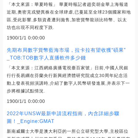
「本文來源：華夏時報」 華夏時報記者趙奕胡金華上海報道
近期,奧密克戎變異株在全球肆虐,已蔓延至全球23個國家和地
區,受此影響,多類資產遭到拋售,加密貨幣龍頭比特幣、以太
坊也出現不同程度下跌.
1900/1/1 0:00:00
先期布局數字貨幣藍海市場，拉卡拉有望收獲“碩果”
_TOB:TOB數字人直播軟件多少錢
「本文來源：江西網絡廣播電視臺百家號」日前,中國人民銀
行行長易綱在芬蘭央行新興經濟體研究院成立30周年紀念活
動上發表視頻演講時,介紹了數字人民幣研發進展,并表示下一
步將根據試點情況.
1900/1/1 0:00:00
2022年UNSW最新申請流程指南，內含詳細步驟
圖！_Engine:GMAT
新南威爾士大學是澳大利亞的一所公立研究型大學,主校區位