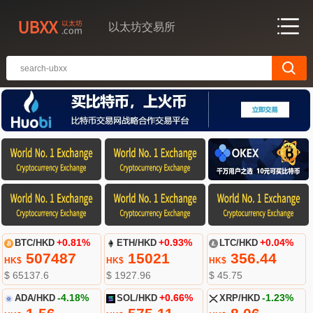
以太坊交易所
BTC/HKD
+0.81%
ETH/HKD
+0.93%
LTC/HKD
+0.04%
507487
15021
356.44
HK$
HK$
HK$
$ 65137.6
$ 1927.96
$ 45.75
ADA/HKD
-4.18%
SOL/HKD
+0.66%
XRP/HKD
-1.23%