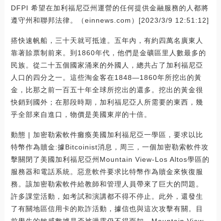
DFPI 希望在加利福尼亞州運營的任何提供金融服務的人都將
遵守州和聯邦法律。（einnews.com）[2023/3/9 12:51:12]
搭快速帆船，三十天就可抵達。五年內，有約四萬名廣東人
靠著賒票制前來。到1860年代，他們是金礦區里人數最多的
民族。從二十五個國家涌來的外國人，總共占了加利福尼亞
人口的四分之一。這些淘金客在1848—1860年所挖出的黃
金，比那之前一百五十年全球所挖出的還多。挖出的黃金很
快銷到國外；在那段時期，加利福尼亞人所需要的東西，幾
乎全部來自進口，物價是美國東岸的十倍。
動態 | 加密勒索軟件癱瘓美國加利福尼亞一學區，要求以比
特幣作為贖金:據Bitcoinist消息，周三，一個加密勒索軟件攻
擊關閉了美國加利福尼亞州Mountain View-Los Altos學區的
服務器和電話系統。惡意軟件要求比特幣作為贖金來恢復服
務。該加密勒索軟件給教師和管理人員帶來了巨大的問題。
許多課堂活動，如考試和演講都不得不停止。此外，還發生
了有關地區信用卡的欺詐活動，據信也與這次攻擊有關。目
前學生的敏感數據是否被泄露仍不得而知。Mountain View-