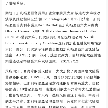
了運輸革命。
動態 | 加利福尼亞官員用加密貨幣購買大麻 以進行大麻稅收
演示及推動相關立法:據Cointelegraph 9月12日消息，加利
福尼亞伯克利市議員Ben Bartlett在加利福尼亞州大麻藥房
Ohana Cannabis用BCH和stablecoin Universal Dollar
(UPUSD)購買大麻。此次購買行為是區塊鏈公司Cred和
Blockchain Advocacy Coalition進行的加密金融技術現場演
示的一部分，此次演示活動也是推動加利福尼亞州區塊鏈新
法案（AB 953）的一部分，該法案致力于使加利福尼亞州能
夠通過穩定幣接受大麻稅收匯款。[2019/9/12]
眾所周知，西海岸的誘人財富，大大加快了美國興建大陸橫
貫鐵路的速度，1869年，東、西分頭興筑的鐵路于猶他州的
洛根相接。但加利福尼亞金礦對海運的影響更為重大。自秘
魯銀礦于18世紀衰落后，南北美洲的太平洋岸即大抵遭排除
于世界貿易之外。一年只有一些船來回往返于南美、中美洲
的太平洋岸。加利福尼亞發現金礦后，突然間有七家汽輪航
運公司連接巴拿馬與紐約、加利福尼亞、南美、西印度群