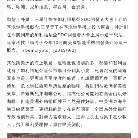
島、歐洲、尼加拉瓜、墨西哥、合恩角。
動態 | 外媒：三星計劃在加利福尼亞SDC開發者大會上介紹
區塊鏈手機概念:三星電子在區塊鏈手機上投入巨資，并計劃
在即將到來的加利福尼亞SDC開發者大會上展示這一想法。
這家科技巨頭將于今年10月向美國智能手機開發商介紹這一
概念。（beincrypto）[2019/9/3]
其他跨美洲的海上航路，運輸量也增加許多。秘魯和智利自
此有了加利福尼亞這個市場可外銷其小麥；死氣沉沉的薩爾
瓦多也是。更可靠且更便宜的航運，也讓薩爾瓦多、哥斯達
黎加、危地馬拉西海岸所生產的咖啡，得以銷往歐洲和美國
東岸。希爾斯兄弟咖啡公司、福杰仕公司開始在舊金山烘焙
咖啡。但南美洲外銷暢旺并不全然是件好事。中美洲東海岸
港口紛遭棄置。更糟糕的是，在這些國家，全因為外銷暢旺
導致地價升高，對勞力需求變大，進而助長土地集中在少數
人，勞工權利受壓抑，原住民受剝削。