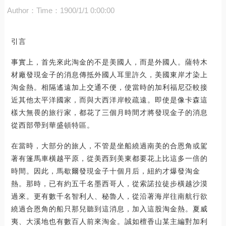
Author：
Time：1900/1/1 0:00:00
引言
事實上，首先來此淘金的不是美國人，而是外國人。薩特木
材廠發現金子的消息傳抵外國人耳里許久，美國東岸才染上
淘金熱。相隔遙遠加上交通不便，使當時的加利福尼亞較接
近其他太平洋國家，而與大西洋岸較疏遠。即使是像卡森這
樣大無畏的旅行家，都花了三個月時間才將發現金子的消息
從西部帶到華盛頓特區。
在當時，大部分的旅人，不管是坐船繞過南美的合恩角或駕
著有篷馬車橫越平原，從美西到美東都要花上比這多一倍的
時間。因此，馬歇爾發現金子十個月后，紐約才爆發淘金
熱。那時，已有約五千名墨西哥人，從索諾拉徒步橫越沙漠
過來。更有數千名智利人、秘魯人，從沿著海岸往南航行欲
繞過合恩角的船只那兒聽到這消息，加入這股淘金熱。夏威
夷、大溪地也有數百人前來淘金。誠如檀香山某主編對加利