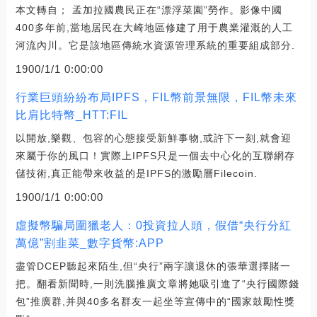
本文轉自； 孟加拉國農民正在“漂浮菜園”勞作。影像中國
400多年前,當地居民在大崎地區修建了用于農業灌溉的人工
河流內川。它是該地區傳統水資源管理系統的重要組成部分.
1900/1/1 0:00:00
行業巨頭紛紛布局IPFS，FIL幣前景無限，FIL幣未來
比肩比特幣_HTT:FIL
以開放,樂觀、包容的心態接受新鮮事物,或許下一刻,就會迎
來屬于你的風口！實際上IPFS只是一個去中心化的互聯網存
儲技術,真正能帶來收益的是IPFS的激勵層Filecoin.
1900/1/1 0:00:00
虛擬幣騙局圍獵老人：0投資拉人頭，假借“央行分紅
萬億”割韭菜_數字貨幣:APP
盡管DCEP聽起來陌生,但“央行”兩字讓退休的張華選擇賭一
把。翻看新聞時,一則洗腦推廣文章將她吸引進了“央行國際錢
包”推廣群,并與40多名群友一起坐等宣傳中的“國家鼓勵性獎