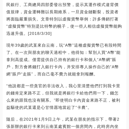
民銀行、工商總局四部委發出預警，提示其運作模式違背價
值規律，資金運轉難以長期維系，一旦資金鏈斷裂，投資者
將面臨嚴重損失。文章特別以虛擬貨幣舉例：許多傳銷打著
“虛擬貨幣”特別是比特幣的幌子，使一些人相信虛擬貨幣能夠
迅速升值。[2018/3/30]
現年39歲的武某來自云南，玩“A幣”這種虛擬貨幣已有段時間
了。在一次與朋友的聊天過程中，他得知：幫別人買“A幣”能
拿到高提成。僅需提供自己持有的銀行卡和個人“A幣網”賬
戶，對方會將錢打入銀行卡內，并安排專人操作自己的“A幣
網”賬戶“走賬”，而自己毫不費力就能拿到報酬。
“他說都是一些貪官的非法收入，我心里清楚他們打到我卡里
的錢肯定來路不正，但我就是將銀行卡給他們用一下，錢怎
么來的跟我也沒有關系。”即使明白卡內資金來路不正，被利
益驅使的武某還是心甘情愿地當起了“卡農”。
隨后，在2021年1月9日上午，武某在朋友的指示下，帶著2
張新辦的銀行卡來到云南某處賓館一個房間內，此時房內坐