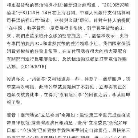
和虛擬貨幣的整治領導小組:據新浪財經報道， “2019陸家嘴
論壇”于6月13日-14日在上海召開。中國人民銀行支付結算司
司長溫信祥出席“城市、科技與金融”環節。針對主持人的提問
“在中國，數字貨幣一度發展得非常快，對于數字貨幣的未
來，我們應該采取什么樣的監管態度。”，溫信祥表示，央行
有專門的負責ICU和虛擬貨幣的整治領導小組。我們國家保護
消費者權益的任務非常重，在支付司我有很大的精力要配合
有關部門進行反犯罪活動、反洗錢活動或者是打擊電信詐騙
活動。[2019/6/16]
沒過多久，“趙鎮長”又稱錢還差一些，并發了一個新賬戶，讓
李某再次轉賬。此時的李某意識到了不對勁，立即與真正的
趙鎮長核實此事，在得到“沒有這回事”的回復之后，李某隨即
報了警。
聲音 | 臺灣地區“立法委員”余宛如：最快第三季度完成虛擬貨
幣自律規范:據臺灣經濟日報消息，臺灣“立法委員”余宛如昨
日稱：“立法院”已針對數字貨幣著手制定自律規范，最快第三
季度可完成自律規范母法與子法細則細節，進一步成立自律