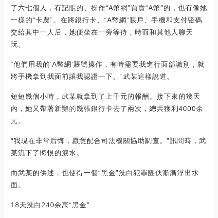
了六七個人，有記賬的、操作“A幣網”買賣“A幣”的，也有像她
一樣的“卡農”。在將銀行卡、“A幣網”賬戶、手機和支付密碼
交給其中一人后，她便坐在一旁等待，時而和其他人聊天
玩。
“他們用我的‘A幣網’賬號操作，有時需要我進行面部識別，就
將手機拿到我面前讓我認證一下。”武某這樣說道。
短短幾個小時，武某就拿到了上千元的報酬。接下來的幾天
內，她又帶著新辦的幾張銀行卡去了兩次，總共獲利4000余
元。
“我現在非常后悔，愿意配合司法機關協助調查。”訊問時，武
某流下了悔恨的淚水。
而武某的供述，也使得一個“黑金”洗白犯罪團伙漸漸浮出水
面。
18天洗白240余萬“黑金”