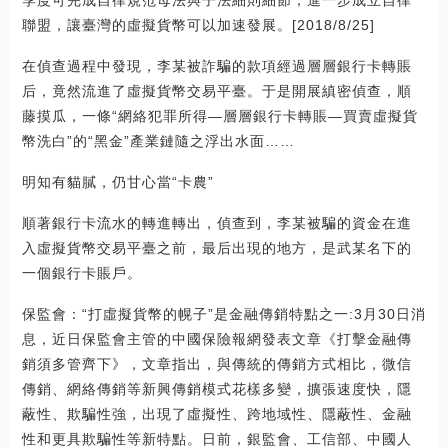
聯盟，讓臺灣的虛擬貨幣可以加速發展。[2018/8/25]
在偵查過程中發現，李某被詐騙的款項經過層層銀行卡轉賬
后，竟然流進了虛擬貨幣交易平臺。于是開展縝密偵查，順
藤摸瓜，一條“網絡犯罪所得—層層銀行卡轉賬—買賣虛擬貨
幣洗白”的“黑金”產業鏈隨之浮出水面……
明知有貓膩，仍甘心當“卡農”
順著銀行卡流水的轉進轉出，偵查到，李某被騙的資金在進
入虛擬貨幣交易平臺之前，最后出現的地方，是武某名下的
一個銀行卡賬戶。
保監會：“打虛擬貨幣的幌子”是金融傳銷特點之一:3月30日消
息，近日保監會主管的中國保險報網發表文章《打擊金融傳
銷須多管齊下》，文章指出，與傳統的傳銷方式相比，微信
傳銷、網絡傳銷等新興傳銷模式花樣多變，擴張速度快，隱
蔽性、欺騙性強，出現了虛擬性、跨地域性、隱蔽性、金融
性和更具欺騙性等新特點。日前，銀監會、工信部、中國人