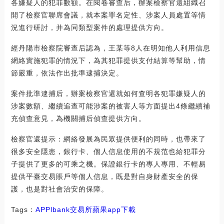
各嫌疑人的犯罪數額。在閱卷審查后，辦案檢察官還組織召
開了檢察官聯席會議，就本案罪名定性、涉案人員處置等情
況進行研討，并為同類型案件的處理提供方向。
經丹陽市檢察院審查后認為，王某等8人在明知他人利用信息
網絡實施犯罪的情況下，為其犯罪提供支付結算等幫助，情
節嚴重，依法作出批準逮捕決定。
案件批準逮捕后，辦案檢察官還就如何查明各犯罪嫌疑人的
涉案數額、繼續追查可能涉案的被害人等方面提出4條繼續補
充偵查意見，為機關捕后偵查提供方向。
檢察官還提示：網絡發展為民眾提供便利的同時，也帶來了
很多安全隱患，銀行卡、個人信息使用的不規范也給犯罪分
子提供了更多的可乘之機。保證銀行卡的專人專用、不輕易
提供平臺交易賬戶等個人信息，既是對自身財產安全的保
護，也是對社會治安的保障。
Tags：
APP
lbank交易所蘋果app下載