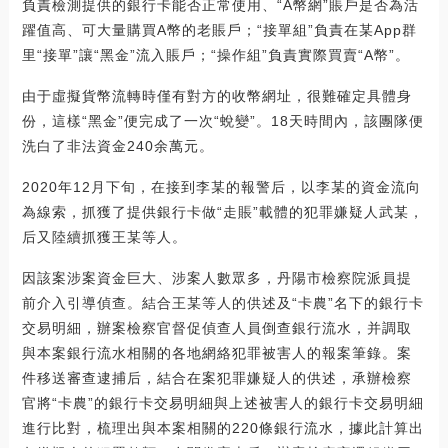
負責檢測提供的銀行卡能否正常使用、“A幣網”賬戶是否為活
躍值高、可大量購買A幣的老賬戶；“接單組”負責在某App群
里“接單”讓“黑金”流入賬戶；“操作組”負責實際買賣“A幣”。
由于虛擬貨幣流轉時僅有對方的收幣網址，很難確定具體身
份，這樣“黑金”便完成了一次“蛻變”。18天時間內，該團隊便
洗白了非法資金240余萬元。
2020年12月下旬，在接到李某的報警后，以李某的資金流向
為線索，抓獲了提供銀行卡做“走賬”載體的犯罪嫌疑人武某，
后又陸續抓獲王某等人。
因該案涉案資金巨大、涉案人數眾多，丹陽市檢察院派員提
前介入引導偵查。結合王某等人的供述及“卡農”名下的銀行卡
交易明細，辦案檢察官督促偵查人員倒查銀行流水，并調取
與本案銀行流水相關的各地網絡犯罪被害人的報案筆錄。案
件移送審查逮捕后，結合在案犯罪嫌疑人的供述，承辦檢察
官將“卡農”的銀行卡交易明細與上述被害人的銀行卡交易明細
進行比對，梳理出與本案相關的220條銀行流水，據此計算出