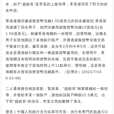
友，由于“趙鎮長”是李某的上級領導，李某便同意了對方的好
友申請。
香港逮捕涉嫌虛擬貨幣洗錢1.55億美元的四名嫌疑犯:香港當
局逮捕了四名男子，他們涉嫌用虛擬貨幣洗錢12億港元(合
1.55億美元)。根據香港海關的一份聲明，該聲明稱，這幾名
男子在當地開設了多個銀行賬戶，并通過虛擬貨幣兌換交易
平臺進行交易。據官員稱，從去年2月到今年5月，這些可疑
資金是通過銀行匯款和一種虛擬貨幣處理的。在聲明中，香
港海關沒有指明加密貨幣的名稱、交易平臺或涉及的銀行。
媒體發布會定于當地時間上午11點舉行。聲明稱，這是香港
海關首次發現加密貨幣洗錢案件。（彭博社）[2021/7/15
0:53:48]
二人通過微信相談甚歡，緊接著，“趙鎮長”稱要匯錢給一個領
導，并發給李某一個賬戶，讓他給該賬戶轉賬22.5萬元。出
于對“趙鎮長”的信任，李某立馬如數轉了過去。
聲音 | 中國人民銀行支付結算司司長：央行有專門的負責ICU