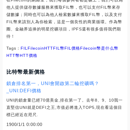
在Filecoin的網絡里，我們每個參與者都是礦工，我們可以為
他人提供儲存數據服務來獲取FIL幣，也可以支付FIL幣來存
儲數據；同時也可以為他人檢索數據來獲取FIL幣，以及支付
FIL幣來請別人為你檢索，這是一個良性的商業循環。作為幣
圈、金融界追捧的明星挖礦項目，IPFS還有很多值得我們期
待！
Tags：
FIL
Filecoin
HTTFIL幣
FIL價格
Filecoin幣是什么幣
HTT幣
HTT價格
比特幣最新價格
鎖倉排名第一，UNI會開啟第二輪挖礦嗎？
_UNI:DEFI價格
UNI的鎖倉量已經70億美金,排在第一了。去年8、9、10我一
直堅信UNI就是DEFI之王,市值必將進入TOP5,現在看這個目
標已經近在咫尺.
1900/1/1 0:00:00