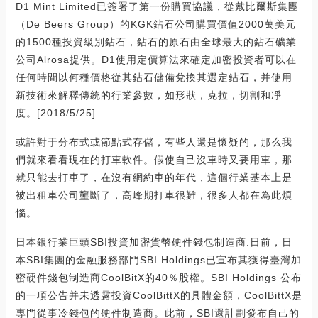
D1 Mint Limited已簽署了第一份購買協議，從戴比爾斯集團
（De Beers Group）的KGK鉆石公司購買價值2000萬美元
的1500種投資級別鉆石，鉆石的原石由全球最大的鉆石礦業
公司Alrosa提供。D1使用定價算法來確定加密投資者可以在
任何時間以何種價格從其鉆石儲備兌換其選定鉆石，并使用
新技術來解釋傳統的行業參數，如形狀，克拉，切割和凈
度。[2018/5/25]
或許對于分布式或節點式存儲，有些人還是懷疑的，那么我
們就來看看現在的打車軟件。假使自己沒車時又要用車，那
就只能去打車了，在沒有網約車的年代，這個行業基本上是
被出租車公司壟斷了，高峰期打車很難，很多人都在為此煩
惱。
日本銀行業巨頭SBI投資加密貨幣硬件錢包制造商:日前，日
本SBI集團的金融服務部門SBI Holdings已宣布其獲得臺灣加
密硬件錢包制造商CoolBitX的40％股權。SBI Holdings 公布
的一項公告并未透露投資CoolBittX的具體金額，CoolBittX是
專門從事冷錢包的硬件制造商。此前，SBI還計劃發布自己的