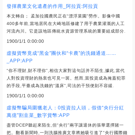
發揮農業文化遺產的作用_阿拉貢:阿拉貢
本文轉自； 孟加拉國農民正在“漂浮菜園”勞作。影像中國
400多年前,當地居民在大崎地區修建了用于農業灌溉的人工
河流內川。它是該地區傳統水資源管理系統的重要組成部分.
1900/1/1 0:00:00
虛擬貨幣竟成“黑金”團伙和“卡農”的洗錢通道……
_APP:APP
“你不理財,財不理你”,相信大家對這句話并不陌生,據此,當代
人對投資理財的熱衷也可見一斑。然而,當投資成為掩蓋犯罪
的手段,平臺成為洗錢的“溫床”,司法的干預便刻不容緩.
1900/1/1 0:00:00
虛擬幣騙局圍獵老人：0投資拉人頭，假借“央行分紅
萬億”割韭菜_數字貨幣:APP
盡管DCEP聽起來陌生,但“央行”兩字讓退休的張華選擇賭一
把。翻看新聞時,一則洗腦推廣文章將她吸引進了“央行國際錢