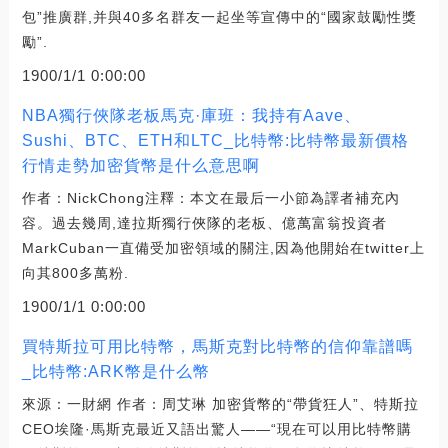
包”推廣群,并與40多名群友一起坐等宣傳中的“國家鼓勵性獎
勵”.
1900/1/1 0:00:00
NBA獨行俠隊老板馬克·庫班：我持有Aave、
Sushi、BTC、ETH和LTC_比特幣:比特幣最新價格
行情走勢加密貨幣是什么意思啊
作者：NickChong注釋：本文在最后一小節為譯者補充內
容。過去幾周,達拉斯獨行俠隊的老板、億萬富翁投資者
MarkCuban一直備受加密領域的關注,因為他開始在twitter上
向其800多萬粉.
1900/1/1 0:00:00
買特斯拉可用比特幣，馬斯克對比特幣的信仰靠譜嗎
_比特幣:ARK幣是什么幣
來源：一財網 作者：周艾琳 加密貨幣的“帶貨狂人”、特斯拉
CEO埃隆·馬斯克最近又語出驚人——“現在可以用比特幣購