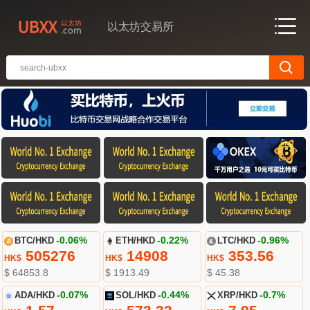
以太坊交易所
BTC/HKD
-0.06%
ETH/HKD
-0.22%
LTC/HKD
-0.96%
505276
14908
353.56
HK$
HK$
HK$
$ 64853.8
$ 1913.49
$ 45.38
ADA/HKD
-0.07%
SOL/HKD
-0.44%
XRP/HKD
-0.7%