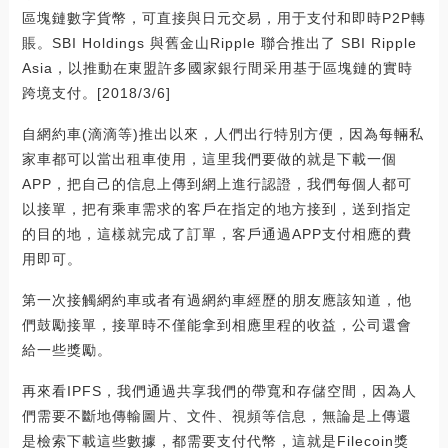
區塊鏈數字貨幣，可直接與日元交易，用于支付和即時P2P轉
賬。SBI Holdings 與舊金山Ripple 聯合推出了 SBI Ripple
Asia，以推動在東盟許多國家銀行間采用基于區塊鏈的實時
跨境支付。[2018/3/6]
自網約車(滴滴等)推出以來，人們出行特別方便，因為每輛私
家車都可以當出租車使用，這里我們要做的就是下載一個
APP，把自己的信息上傳到網上進行認證，我們每個人都可
以接單，把有乘車需求的客戶在指定的地方接到，送到指定
的目的地，這樣就完成了訂單，客戶通過APP支付相應的費
用即可。
第一次接觸網約車或者有過網約車經歷的朋友應該知道，他
們鼓勵接單，接單時不僅能拿到相應里程的收益，公司還會
給一些獎勵。
再來看IPFS，我們通過共享我們的帶寬和存儲空間，因為人
們需要不斷地傳輸圖片、文件、視頻等信息，無論是上傳還
是檢索下載這些數據，都需要支付代幣，這就是Filecoin獎