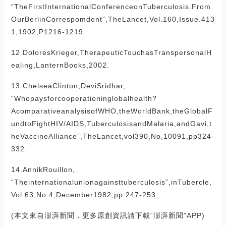
“TheFirstInternationalConferenceonTuberculosis.From
OurBerlinCorrespomdent”,TheLancet,Vol.160,Issue.413
1,1902,P1216-1219.
12.DoloresKrieger,TherapeuticTouchasTranspersonalH
ealing,LanternBooks,2002.
13.ChelseaClinton,DeviSridhar,
“Whopaysforcooperationinglobalhealth?
AcomparativeanalysisofWHO,theWorldBank,theGlobalF
undtoFightHIV/AIDS,TuberculosisandMalaria,andGavi,t
heVaccineAlliance”,TheLancet,vol390,No,10091,pp324-
332.
14.AnnikRouillon,
“Theinternationalunionagainsttuberculosis”,inTubercle,
Vol.63,No.4,December1982,pp.247-253.
(本文來自澎湃新聞，更多原創資訊請下載“澎湃新聞”APP)