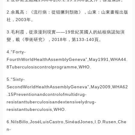
2.余鳳高：《流行病：從猖獗到頹敗》，山東：山東畫報出版
社，2003年。
3.毛利霞，從浪漫到現實——19世紀英國人的結核病認知演
變，載《學術研究》，2018年，第133-140頁。
4.“Forty-
FourthWorldHealthAssemblyGeneva”,May1991,WHA44.
8Tuberculosiscontrolprogramme,WHO.
5.“Sixty-
SecondWorldHealthAssemblyGeneva”,May2009,WHA62
.15Preventionandcontrolofmultidrug-
resistanttuberculosisandextensivelydrug-
resistanttuberculosis,WHO.
6.NilsBillo,JoséLuisCastro,SinéadJones,I.D.Rusen,Che
n-