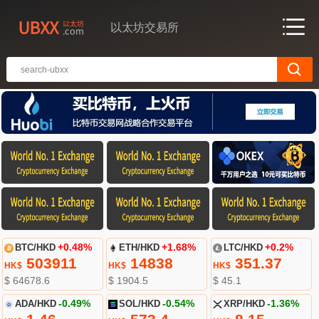
以太坊交易所
BTC/HKD
+0.48%
ETH/HKD
+1.68%
LTC/HKD
+0.2%
503911
14838
351.37
HK$
HK$
HK$
$ 64678.6
$ 1904.5
$ 45.1
ADA/HKD
-0.49%
SOL/HKD
-0.54%
XRP/HKD
-1.36%