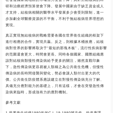
研和治療經濟預算便會下降。發展中國家由于缺乏資金或人
才支持，結核病相關的醫學水平發展多少會受到限制，進一
步加劇全球醫療資源的不平衡，不利于無結核病世界理想的
實現。
真正實現無結核病的戰略需要各國在世界衛生組織的框架下
進行相應的合作，實現共贏。反之，則根據木桶效應，結核
病對世界的影響將取決于“最短的那塊木板”，流行性疾病影響
的范圍還會更大，時間會更長。同時各個國家、國際組織應
該對結核病類慢性傳染病給予更多的關注，雖然直觀印象
下，急性傳染病更容易被人類稱之為公共衛生危機，但慢性
傳染病的長時間侵襲與變化，勢必會讓人類付出更大的代
價。公共衛生防疫體系應該建立在對慢性傳染病充分了解、
具備充分應對能力的基礎上，只有這樣，才會在突發急性傳
染病來臨時，形成強有力的應對機制。
參考文獻
1.世界衛生組織1980年的C.L.19.1980號文件，徐道康譯。