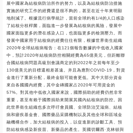
展中國家為結核病防治所作的努力，以及為結核病防治措施
實施的研究工作的經費還是很不夠的，甚至在近十年來明顯
地削減了。根據流行病學統計，當前全球約有1/4的人口感染
了結核分枝桿菌，面臨進一步發展為結核病的風險，發展中
國家面臨更多的潛在感染人口，也面臨更多的檢測壓力。而
發展中國家用于結核病的經費往往有限，根據世界衛生組織
2020年全球結核病報告：在121個報告數據的中低收入國家
中，預計2020年結核病防控相關經費為65億美元，但距離聯
合國結核病問題高級別會議商定的到2022年之前每年至少
130億美元的目標還相差甚遠。并且為應對COVID-19，對資
金進行了重新分配，最終金額可能會更低。其中大部分資金
來自各國國內經費，其中金磚國家占2020年可用資金的
57%。對其他中低收入國家來說，國際捐助的經費仍然非常
重要，甚至有賴于國際捐助來開展其國內結核病的防控。因
此世界衛生組織也多次呼吁會員國、全球防治艾滋病、結核
病和瘧疾基金會、國際藥品采購機制以及其他全球和區域金
融機構合作，加大結核病的投入，以促進新的診斷工具、預
防結核病感染新疫苗、新藥品的產生。英國切爾西·克林頓與