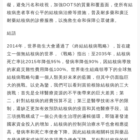
礙，避免污名和歧視，加強DOTS的質量和覆蓋面，使所有結
核病患者享有公平的結核病治療等措施，普及耐多藥和廣泛
耐藥結核病的診療服務，以挽救生命和保障公眾健康。
結語
2014年，世界衛生大會通過了《終結結核病戰略》，旨在建
立一個無結核病的世界，《戰略》指出：至2035年，結核病
死亡率比2015年降低95%，發病率降低90%，因結核病導致
的家庭災難性費用降低100%。世界衛生組織領導下的全球無
結核病戰略勾畫一個人類美好未來的藍圖，但其中仍面臨巨
大的挑戰。以史為鑒，我們可以看到當前根除結核病的三大
挑戰：首先是全球醫療資源的不平衡帶來的巨大差異；第
二，針對結核病的經費預算不足；第三是醫學技術水平的限
制，還缺乏更加有效預防結核病的疫苗和其他醫療手段。這
三項挑戰構成了一個公共衛生治理的邏輯循環，即隨著發達
國家資金投入的增加，結核病的控制與治療水平也會相應提
高，發病率和死亡率便會下降。因此結核病相關科技與藥品
在發達國家或地區的市場潛力便會下降，其針對結核病的科