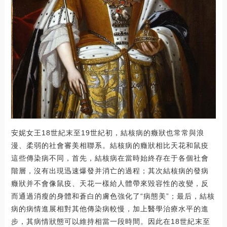
安妮女王18世紀末至19世紀初，結核病的癥狀也常常與浪
漫、柔弱的社會審美相聯系。結核病的癥狀相比天花和鼠疫
這些傳染病不同，首先，結核病在當時始終存在于各個社會
階層，沒有出現迅速爆發并消亡的過程；其次結核病的發病
癥狀并不會像鼠疫、天花一樣給人體帶來毀容性的改變，反
而通過消瘦的身體和蒼白的膚色強化了“病態美”；最后，結核
病的病情進展相對其他傳染病較慢，加上醫學治療水平的進
步，其病情狀態可以維持相當一段時間。因此在18世紀末至