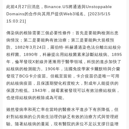
此前4月27日消息，Binance.US將通過與Unstoppable
Domains的合作向其用戶提供Web3域名。[2023/5/15
15:03:21]
傳染病的根除需要三個必要性條件：首先是要能夠檢測出患
病情況；第二是要能夠有效治療；第三是要能夠大規模預
防。1882年3月24日，羅伯特·科赫通過染色法分離出結核分
枝桿菌。1890年，科赫提出用結核菌素來診斷結核病。1895
年，倫琴發現X射線并逐漸用于醫學領域，科技的進步加快了
結核病的檢測能力。1906年，法國免疫學家卡爾默特與介蘭
發現了BCG卡介疫苗。但截至當前，卡介疫苗仍是唯一可用
的結核病疫苗，且保護期變化程度較大，對成年人能提供的
保護力較低。1943年，鏈霉素被發現可以有效治療結核病，
也使得結核病的根除成為可能。
雖然發病率和死亡率在當時的醫療水平進步下有所降低，但
針對結核病的公共衛生治理仍缺乏有效的治療方式與管理經
驗。隨著結核病的蔓延，現有醫院的床位不足以支撐日益增