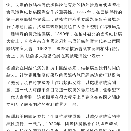
快。長期的被結核病侵擾與缺乏有效的防治措施迫使國際社
會意識到結核病國際合作的重要性。1867年，在巴黎舉行的
第一屆國際醫學會議上，結核病作為重要議題在各分會場進
行了專題討論。法國軍醫維爾曼也在大會上證明了結核病是
一種特殊的傳染性疾病。1899年，在柏林召開的國際結核病
大會上，首次有來自各國政府和志愿組織的官方代表出席國
際結核病大會；1902年，國際結核病會議在德國柏林召開。
會上，馮·波薩多夫斯基伯爵在其就職演說中表示：
各國要在同結核病的對抗中團結起來，結核病是我們共同的
敵人。針對霍亂和瘟疫采取的國際措施已經為這種行動提供
了先例，現在將在國際上作出類似安排，以處理結核病問
題。這一代人可能不會目睹這一疾病的徹底滅絕，但希望下
一代人會看到，這種期望在很大程度上是建立在各國之間建
立相互了解所開辟的有利前景之上的。
歐洲和美國隨后發起了全國抗結核運動，以減少結核病的持
續性流行。一戰后，1920年，國際防癆協會在法國巴黎成
立，結核病的國家間合作進一步深化，區域性的國際合作機