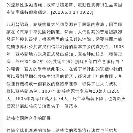
的流動性激勵措施，以幫助穩定幣、流動性質押衍生品等固
定資產保持價格穩定。[2023/5/3 14:39:23]
菲利普認為，結核病最大的傳染源在于民眾的家庭，因而應
該在民眾家中率先開始防范。然而，人們對其的普遍認識卻
發展的極其緩慢，根深蒂固的成見難以消除，需要時間才能
使醫療界和公共當局相信菲利普的基本主張的真實性。1906
年，蘇格蘭地方政府正式發出通知，宣布肺結核是一種傳染
病，并根據1897年《公共衛生法》提醒各部門注意履行自己
的職責，官方的壁壘就此消失。在愛丁堡計劃的實踐中我們
可以看到早期公共衛生治理的雛形，經過數十年的實踐，各
個運行機構成一個有效的整體來運作，取得了巨大而成功，
僅以蘇格蘭為例，1887年結核病死亡率為每10萬人口265
人，1935年為每10萬人口74人，死亡率顯著下降，也為歐洲
國家開展結核病防治提供了一個范本。
結核病國際合作的開展
伴隨全球化進程的加快，結核病的國際流行速度也開始加