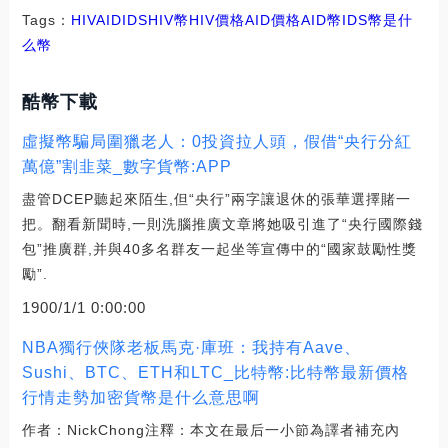
Tags：
HIV
AID
IDSHIV幣
HIV價格AID價格
AID幣
IDS幣是什
么幣
酷幣下載
虛擬幣騙局圍獵老人：0投資拉人頭，假借“央行分紅
萬億”割韭菜_數字貨幣:APP
盡管DCEP聽起來陌生,但“央行”兩字讓退休的張華選擇賭一
把。翻看新聞時,一則洗腦推廣文章將她吸引進了“央行國際錢
包”推廣群,并與40多名群友一起坐等宣傳中的“國家鼓勵性獎
勵”.
1900/1/1 0:00:00
NBA獨行俠隊老板馬克·庫班：我持有Aave、
Sushi、BTC、ETH和LTC_比特幣:比特幣最新價格
行情走勢加密貨幣是什么意思啊
作者：NickChong注釋：本文在最后一小節為譯者補充內