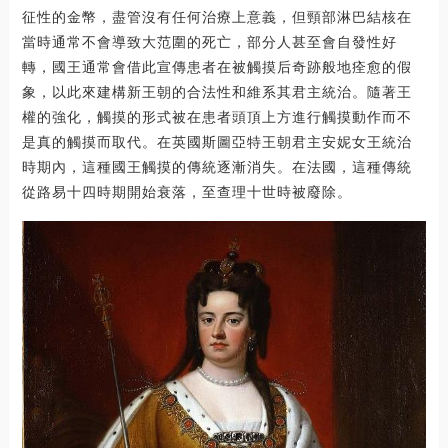
征性的金幣，盡管沒有任何治療上意義，但頸部淋巴結核在
當時通常不會導致大范圍的死亡，部分人甚至會自發性好
轉，國王通常會借此宣傳患者在被觸摸后奇跡般地痊愈的假
象，以此來建構新王朝的合法性和維系其君主統治。隨著王
權的強化，觸摸的形式被在患者頭頂上方進行觸摸動作而不
是真的觸摸而取代。在英國斯圖亞特王朝君主安妮女王統治
時期內，這種國王觸摸的傳統逐漸消失。在法國，這種傳統
從路易十四時期開始衰落，至查理十世時被廢除。