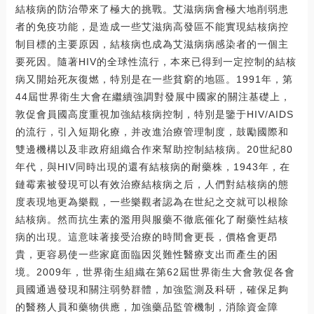
結核病的防治帶來了極大的挑戰。艾滋病病會極大地削弱患
者的免疫功能，是造成一些艾滋病高發區不能實現結核病控
制目標的主要原因，結核病也成為艾滋病病感染者的一個主
要死因。隨著HIV的全球性流行，本來已得到一定控制的結核
病又開始死灰復燃，特別是在一些貧窮的地區。1991年，第
44屆世界衛生大會在繼續強調對發展中國家的關注基礎上，
敦促會員國高度重視加強結核病控制，特別是鑒于HIV/AIDS
的流行，引入短期化療，并改進治療管理制度，鼓勵國際和
雙邊機構以及非政府組織合作來幫助控制結核病。20世紀80
年代，與HIV同時出現的還有結核病的耐藥株，1943年，在
鏈霉素被發現可以有效治療結核病之后，人們對結核病的態
度表現地更為樂觀，一些樂觀者認為在世紀之交就可以根除
結核病。然而抗生素的濫用與服藥不徹底催化了耐藥性結核
病的出現。這意味著接受治療的時間會更長，價格會更昂
貴，更容易使一些家庭面臨因災難性醫療支出而產生的困
境。2009年，世界衛生組織在第62屆世界衛生大會敦促各會
員國通過發現和關注弱勢群體，加強監測及科研，確保足夠
的醫務人員和藥物供應，加強藥品監管機制，消除資金障