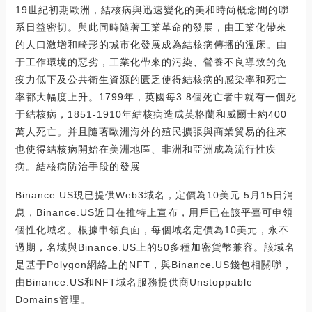
19世紀初期歐洲，結核病與迅速變化的美和時尚概念間的聯
系日益密切。與此同時隨著工業革命的發展，由工業化帶來
的人口激增和畸形的城市化發展成為結核病傳播的溫床。由
于工作環境的惡劣，工業化帶來的污染、營養不良導致的免
疫力低下及公共衛生資源的匱乏使得結核病的感染率和死亡
率都大幅度上升。1799年，英國每3.8個死亡者中就有一個死
于結核病，1851-1910年結核病造成英格蘭和威爾士約400
萬人死亡。并且隨著歐洲海外的殖民擴張與商業貿易的往來
也使得結核病開始在美洲地區、非洲和亞洲成為流行性疾
病。結核病防治手段的發展
Binance.US現已提供Web3域名，定價為10美元:5月15日消
息，Binance.US近日在推特上宣布，用戶已在該平臺可申領
個性化域名。根據申領頁面，每個域名定價為10美元，永不
過期，名域與Binance.US上的50多種加密貨幣兼容。該域名
是基于Polygon網絡上的NFT，與Binance.US錢包相關聯，
由Binance.US和NFT域名服務提供商Unstoppable
Domains管理。