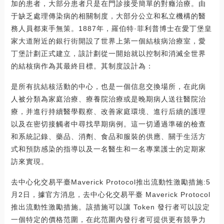
加的患者，大部分患者只是在門診接受簡單的對癥治療。由
于缺乏處理傳染病的相關制度，大部分公立和私立機構的醫
務人員都束手無策。1887年，羅伯特·菲利普博士在愛丁堡皇
家大道附近的銀行街開設了世界上第一個結核病治療室，愛
丁堡計劃正式建立，該計劃從一開始就以控制和消滅全世界
的結核病作為其最終目標。其制度設計為：
是所有抗結核活動的中心，也是一個信息交換場所，在此病
人被分類為家庭治療、療養院治療或是晚期病人送往醫院治
療，并進行持續醫學觀察、改善家庭環境、進行后續的護理
以及在密切接觸者中尋找早期病例。這一切通過準確的檢查
和系統記錄、藥品、消劑、食品和服裝的供應、關于生活方
式和預防感染的指導以及一名醫生和一名專業護士的定期家
訪來實現。
去中心化交易平臺Maverick Protocol推出流動性激勵措施:5
月2日，據官方消息，去中心化交易平臺 Maverick Protocol
推出流動性激勵措施。該措施可以讓 Token 發行者可以設定
一個特定的價格范圍，在此范圍內發行者可提供更有競爭力