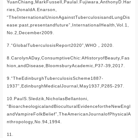
YuanChiang,MarkFussell,PaulaI.Fujiwara,AnthonyD.Har
ries,DonaldA.Enarson,
“TheInternationalUnionAgainstTuberculosisandLungDis
ease:past,presentandfuture”,InternationalHealth,Vol.1,
No.2,December2009.
7.“GlobalTuberculosisReport2020”,WHO，2020.
8.CarolynADay,ConsumptiveChic:AHistoryofBeauty,Fas
hion,andDisease,BloomsburyAcademic,P37-39,2017.
9.“TheEdinburghTuberculosisScheme1887-
1937”,EdinburghMedicalJournal,May1937,P285-297.
10.PaulS.Sledzik,NicholasBellantoni,
“BioarcheologicalandBioculturalEvidencefortheNewEngl
andVampireFolkBelief”,TheAmericanJournalofPhysicalA
nthropology,No.94,1994.
11.