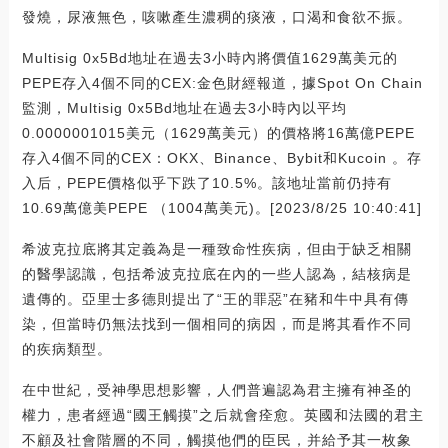
發燒，尿液無色，咳嗽產生濃稠的痰液，口渴和食欲不振。
Multisig 0x5Bd地址在過去3小時內將價值1629萬美元的
PEPE存入4個不同的CEX:金色財經報道，據Spot On Chain
監測，Multisig 0x5Bd地址在過去3小時內以平均
0.0000001015美元（1629萬美元）的價格將16萬億PEPE
存入4個不同的CEX：OKX、Binance、Bybit和Kucoin 。存
入后，PEPE價格似乎下跌了10.5%。該地址當前仍持有
10.69萬億美PEPE （1004萬美元)。[2023/8/25 10:40:41]
希波克拉底將其定義為是一種致命性疾病，但由于缺乏相關
的醫學認識，包括希波克拉底在內的一些人認為，結核病是
遺傳的。亞里士多德則提出了“王的罪惡”在豬和牛中具有傳
染，但當時仍無法找到一個相同的病因，而是將其看作不同
的疾病類型。
在中世紀，受神學思想影響，人們普遍認為君主擁有神圣的
權力，患者經過“國王觸摸”之后就會痊愈。英國和法國的君主
不顧及社會階層的不同，觸摸他們的臣民，并給予其一枚象