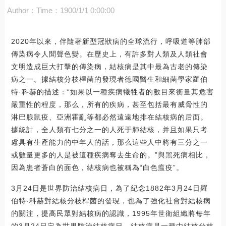
Author：
Time：1900/1/1 0:00:00
2020年以來，伴隨著新型冠狀病的全球流行，呼吸道等肺部
傳染病令人聞聲色變。在歷史上，有許多對人類及人類社會
文明造成巨大打擊的傳染病，結核病是其中最為古老的傳染
病之一。據結核分枝桿菌的發現者德國醫生和細菌學家羅伯
特·科赫的描述：“如果以一種疾病犧牲者的數目來衡量其危害
嚴重性的程度，那么，所有的疾病，甚至包括最有威脅性的
淋巴腺鼠疫、亞洲霍亂等都必然遠遠地排在結核病的后面。
據統計，全人類有七分之一的人死于肺結核，并且如果只考
慮具有生產能力的中年人的話，那么這些人中將有三分之一
或數量更多的人是被這種疾病奪去生命的。”與黑死病相比，
因為患者蒼白的面色，結核病也被稱為“白色瘟疫”。
3月24日是世界防治結核病日，為了紀念1882年3月24日羅
伯特·科赫對結核分枝桿菌的發現，也為了強化社會對結核病
的關注，提高民眾對結核病的認識，1995年世衛組織將每年
的3月24日定為世界防治結核病日。結核病是一種由結核分枝