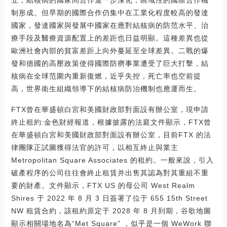
制形成。但早期的國際合作仍集中在工業化程度較高的發達
國家，發達國家與發展中國家在應對結核病的防范水平、治
療手段及醫療資源配置上的差距也日益明顯。這種差異也從
歐洲社會內部的貧富差距上向外蔓延至全球差異。二戰的爆
發和德國的高壓政策使得國際防癆事業遭受了巨大打擊，結
核病在全球范圍內重新復燃，近乎失控，死亡率也空前提
高，世界衛生組織領導下的結核病防治機制也應運而生。
FTX曾在華盛頓白宮和美國財政部對面設有辦公室，現申請
終止租約:金色財經報道，根據披露的法庭文件顯示，FTX曾
在華盛頓白宮和美國財政部對面設有辦公室，目前FTX 的法
律團隊正試圖獲得法官的許可，以相互終止與業主
Metropolitan Square Associates 的租約。一般來說，引入
破產程序的公司往往會終止租賃并出售其認為對其重組不重
要的財產。文件顯示，FTX US 的母公司 West Realm
Shires 于 2022 年 8 月 3 日簽署了位于 655 15th Street
NW 租賃合約，該租約原定于 2028 年 8 月到期，谷歌地圖
顯示相關場地名為“Met Square” ，似乎是一個 WeWork 聯