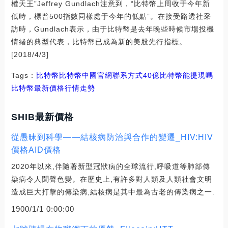
權天王”Jeffrey Gundlach注意到，“比特幣上周收于今年新
低時，標普500指數同樣處于今年的低點”。在接受路透社采
訪時，Gundlach表示，由于比特幣是去年晚些時候市場投機
情緒的典型代表，比特幣已成為新的美股先行指標。
[2018/4/3]
Tags：
比特幣比特幣中國官網聯系方式
40億比特幣能提現嗎
比特幣最新價格行情走勢
SHIB最新價格
從愚昧到科學——結核病防治與合作的變遷_HIV:HIV
價格AID價格
2020年以來,伴隨著新型冠狀病的全球流行,呼吸道等肺部傳
染病令人聞聲色變。在歷史上,有許多對人類及人類社會文明
造成巨大打擊的傳染病,結核病是其中最為古老的傳染病之一.
1900/1/1 0:00:00