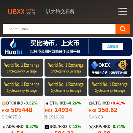
以太坊交易所
BTC/HKD
-0.32%
ETH/HKD
-0.26%
LTC/HKD
+0.41%
505448
14934
358.62
HK$
HK$
HK$
$ 64875.9
$ 1916.82
$ 46.03
ADA/HKD
-0.57%
SOL/HKD
-0.12%
XRP/HKD
-0.71%