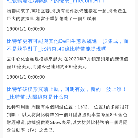
七號礦場在物聯網下的優勢_Filecoin:HTT
物聯網來了,萬物互聯,將所有硬件設備連接在一起,將會產生
巨大的數據量,相當于重新創造了一個互聯網.
1900/1/1 0:00:00
比特幣更有可能與其他DeFi生態系統進一步集成，而
不是競爭對手_比特幣:40億比特幣能提現嗎
去中心化金融規模越來越大,在2020年7月鎖定鎖定的總價值
僅10億美元,而如今已達到約400億美元.
1900/1/1 0:00:00
比特幣破楔形震蕩上軌，回測有效，新的一波上漲！
_比特幣:大陽線幣是什么幣
比特幣周圖 周圖有兩個關鍵位置：1和2。 位置1的多頭很好
判斷： 以太坊與比特幣的一個月隱含波動率差降至8%:金色
財經報道,數據提供商Skew表示,以太坊與比特幣的一個月隱
含波動率（IV）之差已.