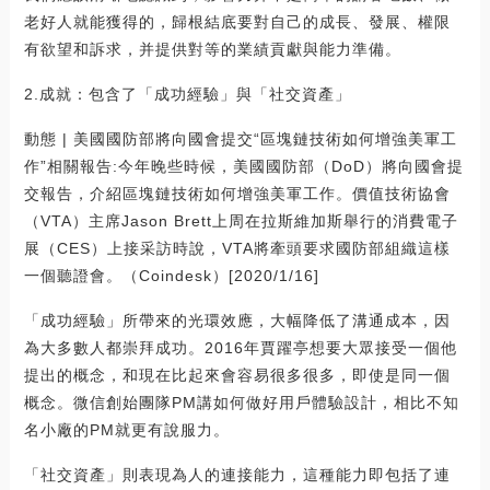
老好人就能獲得的，歸根結底要對自己的成長、發展、權限
有欲望和訴求，并提供對等的業績貢獻與能力準備。
2.成就：包含了「成功經驗」與「社交資產」
動態 | 美國國防部將向國會提交“區塊鏈技術如何增強美軍工
作”相關報告:今年晚些時候，美國國防部（DoD）將向國會提
交報告，介紹區塊鏈技術如何增強美軍工作。價值技術協會
（VTA）主席Jason Brett上周在拉斯維加斯舉行的消費電子
展（CES）上接采訪時說，VTA將牽頭要求國防部組織這樣
一個聽證會。（Coindesk）[2020/1/16]
「成功經驗」所帶來的光環效應，大幅降低了溝通成本，因
為大多數人都崇拜成功。2016年賈躍亭想要大眾接受一個他
提出的概念，和現在比起來會容易很多很多，即使是同一個
概念。微信創始團隊PM講如何做好用戶體驗設計，相比不知
名小廠的PM就更有說服力。
「社交資產」則表現為人的連接能力，這種能力即包括了連