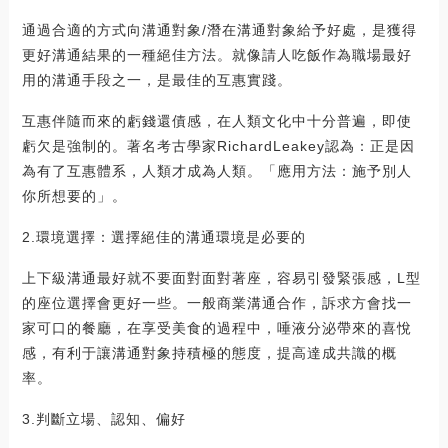
通過合適的方式向溝通對象/潛在溝通對象給予好處，是獲得
更好溝通結果的一種絕佳方法。就像請人吃飯作為職場最好
用的溝通手段之一，是最佳的互惠實踐。
互惠伴隨而來的虧錢還債感，在人類文化中十分普遍，即使
虧欠是強制的。著名考古學家RichardLeakey認為：正是因
為有了互惠體系，人類才成為人類。「應用方法：施予別人
你所想要的」。
2.環境選擇：選擇絕佳的溝通環境是必要的
上下級溝通最好就不要面對面對著座，容易引發緊張感，L型
的座位選擇會更好一些。一般商業溝通合作，訴求方會找一
家可口的餐廳，在享受美食的過程中，唾液分泌帶來的喜悅
感，有利于讓溝通對象持積極的態度，提高達成共識的概
率。
3.判斷立場、認知、偏好