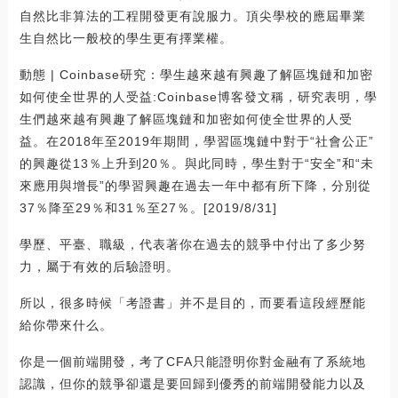
自然比非算法的工程開發更有說服力。頂尖學校的應屆畢業
生自然比一般校的學生更有擇業權。
動態 | Coinbase研究：學生越來越有興趣了解區塊鏈和加密
如何使全世界的人受益:Coinbase博客發文稱，研究表明，學
生們越來越有興趣了解區塊鏈和加密如何使全世界的人受
益。在2018年至2019年期間，學習區塊鏈中對于“社會公正”
的興趣從13％上升到20％。與此同時，學生對于“安全”和“未
來應用與增長”的學習興趣在過去一年中都有所下降，分別從
37％降至29％和31％至27％。[2019/8/31]
學歷、平臺、職級，代表著你在過去的競爭中付出了多少努
力，屬于有效的后驗證明。
所以，很多時候「考證書」并不是目的，而要看這段經歷能
給你帶來什么。
你是一個前端開發，考了CFA只能證明你對金融有了系統地
認識，但你的競爭卻還是要回歸到優秀的前端開發能力以及