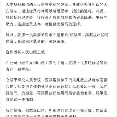
人本身對相似的人天然有更多的好感，會效仿與其相似的人
的做法，通過從眾行為可以略過思考、論證的過程。相反，
發起反對與質疑，往往會面對相似群體的好感降低、爭辯的
壓力，這讓從眾成為一種性價比極高的選擇。
所以，說服一批與溝通對象立場相近/相似者，讓其提出認可
建議，是說服溝通者的一種好策略。
合作機制→反山頭主義
在公司中經常見到山頭主義的問題，實際上很多時候是管理
者的一種手段。
心理學研究人員發現，要讓兩個孩子們彼此產生某種敵意很
容易，只要把男孩們分到兩個宿舍就足以激發出一種「我們
對他們」的感覺，再讓男孩們給兩間宿舍起個名字，競爭意
識便進一步加劇。
玩弄權術、刻意立山頭、和稀泥的管理者不在少數，而反山
頭主義最好的方式還是推動搭建合作機制。