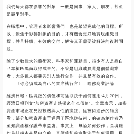
我們每天都在影響的對象，一般是同事、家人、朋友，甚至
是競爭對手。
在職場中，管理者來影響我們，也是希望完成他的目標。所
以，聚焦于影響對象的目的，才有機會更好地實現組織目
標，并且持續、有效的交付，解決真正需要被解決的復雜問
題。
除了少數偉大的藝術家、科學家和運動員，很少有人是靠自
己單槍匹馬而取得成果的。不管是組織成員還是個體職業
者，大多數人都要與別人進行合作，并且是有效的合作。
——《你必須成為自己的首席執行官》，哈佛商業評論
經濟日報：區塊鏈的價值和前途取決于如何運用:4月20日，
經濟日報刊文“加密資產走熱帶來什么價值”。文章表示，加密
資產市場正在見證投機與人性的瘋狂。從技術進步的維度
看，部分加密資產由于運用了區塊鏈技術，的確為創作者乃
至知識產權保護帶來益處。事實上，無論如何炒作，區塊鏈
作為技術本身是中立的，其價值和前途取決于如何運用。目