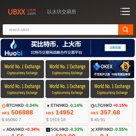
以太坊交易所
BTC/HKD
-0.04%
ETH/HKD
-0.14%
LTC/HKD
+0.15%
506888
14952
357.68
HK$
HK$
HK$
$ 65060.7
$ 1919.18
$ 45.91
ADA/HKD
+0.34%
SOL/HKD
-0.33%
XRP/HKD
-0.55%