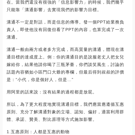
在。當我們還沒有很強的「信息影響力」的時候，我們幾乎
只能靠「溝通影響」去實現我們的影響力目標。
溝通不一定是對話，而是信息的傳導。發一個PPT給業務負
責人，即使他沒有回復但看了PPT的內容，也算完成了一次
溝通。
溝通一般由兩方或者多方完成，而高質量的溝通，體現在溝
通目標的達成度上。例：你的溝通目的是說服老丈人把女兒
嫁給你，結果他請你喝了三瓶茅臺，你們談笑風生，討論的
話題內容猶如小區門口大爺的專欄，但最后得到叔叔的評價
是：“小代，你是個好人，但是…”
用阿里的話來說：沒有結果的過程都是放屁。
所以，為了更大程度地實現溝通目標，我們應當應遵循互惠
原則、充分了解溝通對象的立場、認知、偏好，適當利用群
體、承諾、贊美、對比原理等方式施加影響。
1.互惠原則：人都是互惠的動物