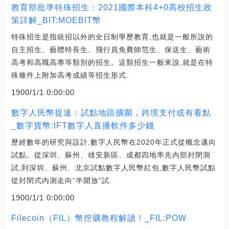
教育部批準特殊招生：2021國際本科4+0高校招生政
策詳解_BIT:MOEBIT幣
特殊招生是指統招以外的全日制學歷教育,也就是一般所說的
自主招生、藝體特長生、飛行員免費師范生、保送生、藝術
高考和高職高專等類別的招生。這類招生一般來說,就是在特
殊條件上附加高考成績等招生形式.
1900/1/1 0:00:00
數字人民幣提速：試點地區擴圍，跨境支付或有看點
_數字貨幣:IFT數字人直播軟件多少錢
歷經數年的研究與設計,數字人民幣在2020年正式從概念邁向
試點。從深圳、蘇州、雄安新區、成都四地率先內部封閉測
試,到深圳、蘇州、北京試點數字人民幣紅包,數字人民幣試點
從封閉式內測走向“半開放”試.
1900/1/1 0:00:00
Filecoin（FIL）幣挖礦教程解讀！_FIL:POW