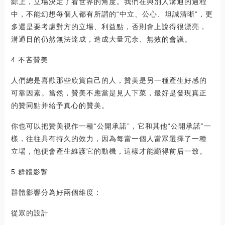
綜上，立場決定了看世界的角度。我們在與別人溝通的過程
中，不能幻想每個人都有所謂的“中立、公心、坦誠清晰”，更
多還是要考慮對方的立場、利益點，否則會上說得很漂亮，
溝通目的仍然無法達成，造成大量冗余、無效的會議。
4.不吝贊美
人們總是喜歡那些欣賞自己的人，贊美是另一種產生好感的
可靠因素。當然，贊美不應當是見人下菜，最好是發現真正
的贊同點并給予真心的贊美。
你也可以把贊美視作一種“公開承諾”，它和其他“公開承諾”一
樣，往往具有持久的效力，因為每當一個人當眾選擇了一種
立場，他便會產生維護它的動機，這樣才能顯得前后一致。
5.群體影響
群體影響分為好兩個維度：
從眾的設計