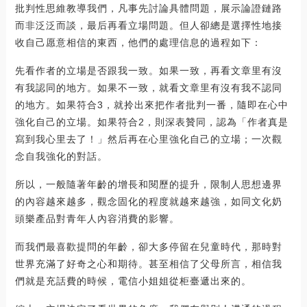
批判性思維教導我們，凡事先討論具體問題，展示論證鏈路
而非泛泛而談，最后再看立場問題。但人卻總是選擇性地接
收自己愿意相信的東西，他們的處理信息的過程如下：
先看作者的立場是否跟我一致。如果一致，再看文章里有沒
有我認同的地方。如果不一致，就看文章里有沒有我不認同
的地方。如果符合3，就拎出來把作者批判一番，隨即在心中
強化自己的立場。如果符合2，則深表贊同，認為「作者真是
寫到我心里去了！」然后再在心里強化自己的立場；一次觀
念自我強化的對話。
所以，一般隨著年齡的增長和閱歷的提升，限制人思想邊界
的內容越來越多，觀念固化的程度就越來越強，如同文化奶
頭樂產品對青年人內容消費的影響。
而我們最喜歡提問的年齡，卻大多停留在兒童時代，那時對
世界充滿了好奇之心和期待。甚至相信了父母所言，相信我
們就是充話費的時候，電信小姐姐從柜臺遞出來的。