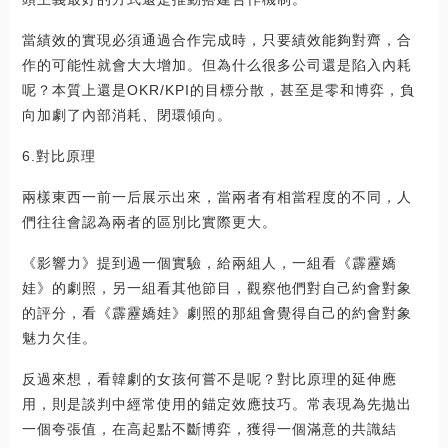
當績效的實現必須通過合作完成時，只要績效能夠對齊，合
作的可能性就會大大增加。但為什么很多公司還是陷入內耗
呢？本質上還是OKR/KPI的目標分散，甚至是零和博弈，負
向加劇了內部消耗、閉環傾向。
6.對比原理
兩樣東西一前一后展示出來，當兩者有相當程度的不同，人
們往往會認為兩者的區別比實際更大。
《影響力》提到過一個實驗，給兩組人，一組看《霹靂嬌
娃》的劇照，另一組看其他節目，觀察他們對自己約會對象
的評分，看《霹靂嬌娃》劇照的那組會覺得自己的約會對象
魅力欠佳。
反過來想，看韓劇的女孩何嘗不是呢？對比原理的延伸應
用，則是談判中經常使用的錨定效應技巧。常表現為先拋出
一個夸張值，在高起點不斷博弈，獲得一個滿意的共識結