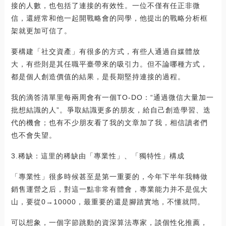
接的人數，也包括了連接的有效性。一位不僅有任正非微
信，還經常和他一起開戰略會的同學，他提出的戰略分析框
架就更加可信了。
要構建「社交資產」有很多的方式，有些人通過自媒體放
大，有些則是其任職平臺帶來的吸引力。但不論哪種方式，
都是個人創造價值的結果，是長期堅持連接的過程。
我的滴答清單里每兩周會有一個TO-DO：“通過微信大量加一
批想結識的人”。爭取結識更多的朋友，給自己創造學習、迭
代的機會；也有不少朋友看了我的文章加了我，相信讀者們
也不會失望。
3.稀缺：這里的稀缺由「專業性」、「獨特性」構成
「專業性」很多時候甚至是第一重要的，今年下半年我轉做
銷售運營之后，對這一點非常有體會，專業能力并不是侃大
山，要從0→10000，最重要的還是腳踏實地，不懂就問。
可以想象，一個字節跳動的資深算法專家，談個性化推薦，