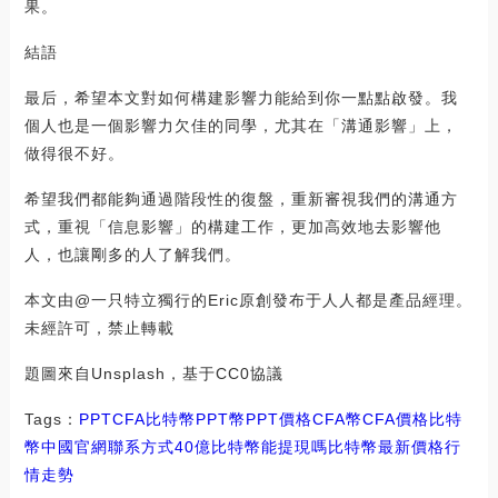
果。
結語
最后，希望本文對如何構建影響力能給到你一點點啟發。我
個人也是一個影響力欠佳的同學，尤其在「溝通影響」上，
做得很不好。
希望我們都能夠通過階段性的復盤，重新審視我們的溝通方
式，重視「信息影響」的構建工作，更加高效地去影響他
人，也讓剛多的人了解我們。
本文由@一只特立獨行的Eric原創發布于人人都是產品經理。
未經許可，禁止轉載
題圖來自Unsplash，基于CC0協議
Tags：
PPT
CFA
比特幣PPT幣
PPT價格CFA幣
CFA價格比特
幣中國官網聯系方式
40億比特幣能提現嗎
比特幣最新價格行
情走勢