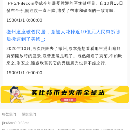
IPFS/Filecoin變成今年最受歡迎的區塊鏈項目。自10月15日
發布至今,關注度一直不降,遭受了幣市和礦圈的一致青睞.
1900/1/1 0:00:00
徽州這座破舊民居，竟被人花掉近10億元人民幣拆除
后搬運到了美國_:
2020年10月,再次跟團去了徽州,原本是想看看那里滿山遍野
貢菊開放時的盛景,沒曾想還是晚了。既然錯過了貢菊,不如既
來之,則安之,隨處欣賞其它的異樣風光也算不虛之行.
1900/1/1 0:00:00
聯繫我們
關於我們
[0:46ms0-0:33ms