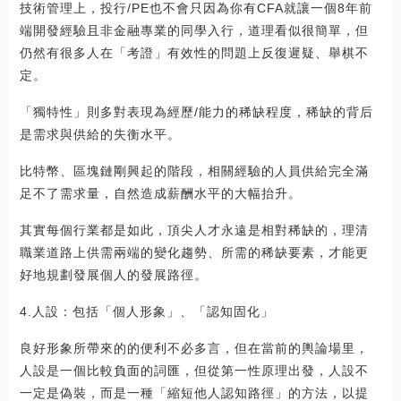
技術管理上，投行/PE也不會只因為你有CFA就讓一個8年前
端開發經驗且非金融專業的同學入行，道理看似很簡單，但
仍然有很多人在「考證」有效性的問題上反復遲疑、舉棋不
定。
「獨特性」則多對表現為經歷/能力的稀缺程度，稀缺的背后
是需求與供給的失衡水平。
比特幣、區塊鏈剛興起的階段，相關經驗的人員供給完全滿
足不了需求量，自然造成薪酬水平的大幅抬升。
其實每個行業都是如此，頂尖人才永遠是相對稀缺的，理清
職業道路上供需兩端的變化趨勢、所需的稀缺要素，才能更
好地規劃發展個人的發展路徑。
4.人設：包括「個人形象」、「認知固化」
良好形象所帶來的的便利不必多言，但在當前的輿論場里，
人設是一個比較負面的詞匯，但從第一性原理出發，人設不
一定是偽裝，而是一種「縮短他人認知路徑」的方法，以提