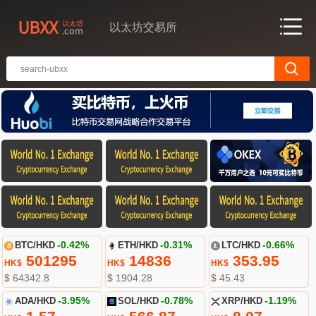
以太坊交易所
BTC/HKD
-0.42%
ETH/HKD
-0.31%
LTC/HKD
-0.66%
501295
14836
353.95
HK$
HK$
HK$
$ 64342.8
$ 1904.28
$ 45.43
ADA/HKD
-3.95%
SOL/HKD
-0.78%
XRP/HKD
-1.19%