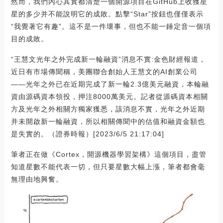
然而，我們內心其實都清楚一個開源項目在GitHub上收獲星
星的多少并不能說明它的成敗。點擊“Star”按鈕也僅僅表示
“我覺著它有趣”。這不是一件壞事，但也不能一錘定音一個項
目的成敗。
“王慧文光年之外完成新一輪融資”消息不實:金色財經報道，
近日有市場傳聞稱，美團聯合創始人王慧文的AI創業公司
——光年之外已在近期完成了新一輪2.3億美元融資，本輪融
資由源碼資本領投，押注8000萬美元。記者從源碼資本相關
方及光年之外相關方獨家獲悉，該消息不實，光年之外近期
并未開啟新一輪融資，所以相關傳聞中的估值和融資金額也
是失實的。（證券時報）[2023/6/5 21:17:04]
筆者正在做《Cortex，開源機器學習架構》這個項目，盡管
知道星數不能代表一切，但只要星數大幅上漲，筆者都會毫
無理由地興奮。