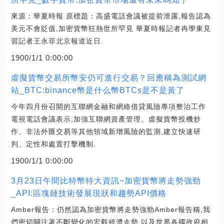
來源：華夏時報 原標題：高盛電話會議被提前泄露,報告認為
美元不會貶值,加密貨幣狂熱世所罕見 華夏時報記者冉學東見
習記者王永菲北京報道近日.
1900/1/1 0:00:00
虛擬貨幣交易所幣安仍可進行交易？回應稱為測試網
站_BTC:binance幣是什么幣BTCs是不是黃了
今年四月份召開的互聯網金融和網絡借貸風險專項整治工作
電視電話會議表示,加強互聯網資產管理、虛擬貨幣投機炒
作、非法外匯交易等其他領域新增風險的監測,建立快速研
判、定性和處置打擊機制.
1900/1/1 0:00:00
3月23日午間比特幣特大資訊~加密貨幣將走勢強勁
_API:區塊鏈技術發展現狀和趨勢API價格
Amber報告：仍然認為加密貨幣將走勢強勁Amber報告稱,我
們密切關注著不斷變化的宏觀經濟走勢,以及世界各國政府相