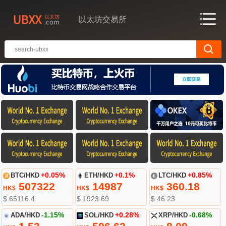
以太坊交易所
BTC/HKD
+0.05%
ETH/HKD
+0.1%
LTC/HKD
+0.85%
507322
14987
360.18
HK$
HK$
HK$
$ 65116.4
$ 1923.69
$ 46.23
ADA/HKD
-1.15%
SOL/HKD
+0.28%
XRP/HKD
-0.68%