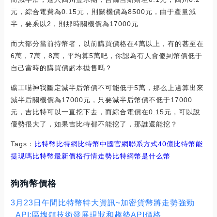
元，綜合電費為0.15元，則關機價為8500元，由于產量減
半，要乘以2，則那時關機價為17000元
而大部分當前持幣者，以前購買價格在4萬以上，有的甚至在
6萬，7萬，8萬，平均算5萬吧，你認為有人會傻到幣價低于
自己當時的購買價虧本拋售嗎？
礦工喵神我斷定減半后幣價不可能低于5萬，那么上邊算出來
減半后關機價為17000元，只要減半后幣價不低于17000
元，吉比特可以一直挖下去，而綜合電價在0.15元，可以說
優勢很大了，如果吉比特都不能挖了，那誰還能挖？
Tags：
比特幣
比特網比特幣中國官網聯系方式
40億比特幣能
提現嗎
比特幣最新價格行情走勢
比特網幣是什么幣
狗狗幣價格
3月23日午間比特幣特大資訊~加密貨幣將走勢強勁
_API:區塊鏈技術發展現狀和趨勢API價格