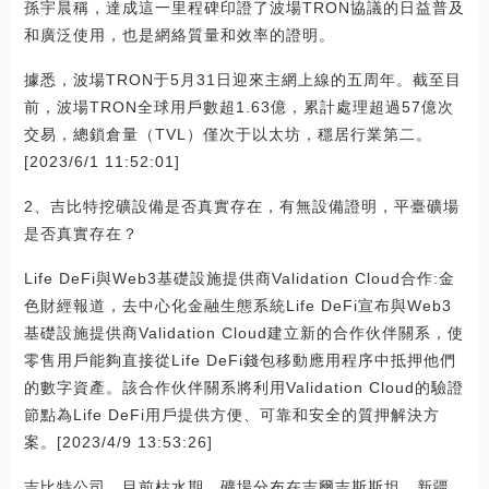
孫宇晨稱，達成這一里程碑印證了波場TRON協議的日益普及
和廣泛使用，也是網絡質量和效率的證明。
據悉，波場TRON于5月31日迎來主網上線的五周年。截至目
前，波場TRON全球用戶數超1.63億，累計處理超過57億次
交易，總鎖倉量（TVL）僅次于以太坊，穩居行業第二。
[2023/6/1 11:52:01]
2、吉比特挖礦設備是否真實存在，有無設備證明，平臺礦場
是否真實存在？
Life DeFi與Web3基礎設施提供商Validation Cloud合作:金
色財經報道，去中心化金融生態系統Life DeFi宣布與Web3
基礎設施提供商Validation Cloud建立新的合作伙伴關系，使
零售用戶能夠直接從Life DeFi錢包移動應用程序中抵押他們
的數字資產。該合作伙伴關系將利用Validation Cloud的驗證
節點為Life DeFi用戶提供方便、可靠和安全的質押解決方
案。[2023/4/9 13:53:26]
吉比特公司，目前枯水期，礦場分布在吉爾吉斯斯坦，新疆