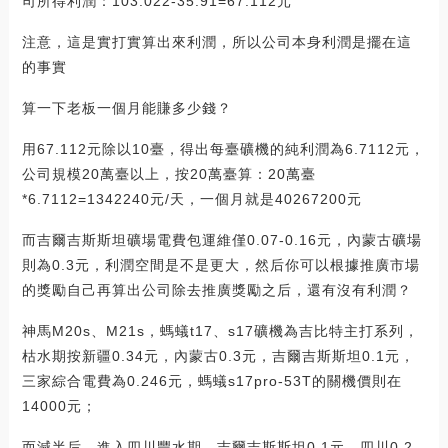
司所得利潤：103.022-35.91=67.112元
注意，這是實打實算出來利潤，所以公司本身利潤是擺在這
的事實
算一下老板一個月能賺多少錢？
用67.112元除以10臺，得出每臺礦機的純利潤為6.7112元，
公司規模20萬臺以上，按20萬臺算：20萬臺
*6.7112=1342240元/天，一個月就是40267200元
而吉爾吉斯斯坦礦場電費包運維僅0.07-0.16元，內蒙古礦場
則為0.3元，利潤空間是不是更大，然后你可以根據推廣市場
的獎勵自己再算出公司除去推廣獎勵之后，還有沒有利潤？
神馬M20s、M21s，螞蟻t17、s17礦機為吉比特主打系列，
枯水期按新疆0.34元，內蒙古0.3元，吉爾吉斯斯坦0.1元，
三家綜合電費為0.246元，螞蟻s17pro-53T的關機價則在
14000元；
而減半后，進入四川豐水期，吉爾吉斯斯坦0.1元，四川0.2