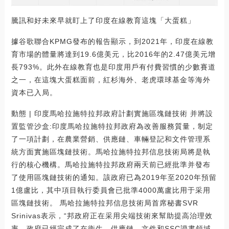
騰訊和好未來早就盯上了印度在線教育這塊「大蛋糕」
據谷歌聯合KPMG發布的報告顯示，到2021年，印度在線教
育市場的體量將達到19.6億美元，比2016年的2.47億美元增
長793%。此外在線教育也是印度用戶有付費習慣的少數賽道
之一，在這塊大蛋糕面前，紅杉海外、老虎環球基金等海外
資本已入局。
動態 | 印度馬哈拉施特拉邦政府計劃實施區塊鏈技術 并將設
置監管沙盒:印度馬哈拉施特拉邦政府為改善服務質量，制定
了一項計劃，在農業營銷、供應鏈、車輛登記和文件管理系
統方面實施區塊鏈技術。馬哈拉施特拉邦信息技術局將是執
行的核心機構。馬哈拉施特拉邦政府兩天前已經批準并發布
了使用區塊鏈技術的通知。該政府已為2019年至2020年預留
1億盧比，其中項目執行委員會已批準4000萬盧比用于采用
區塊鏈技術。 馬哈拉施特拉邦信息技術局首席秘書SVR
Srinivas表示，“邦政府正在采用尖端技術來幫助提高治理效
率。政府已經完成了在衛生、供應鏈、文件和SSC證書領域