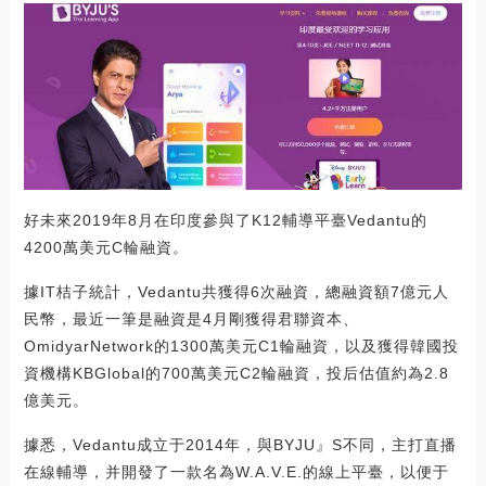
好未來2019年8月在印度參與了K12輔導平臺Vedantu的
4200萬美元C輪融資。
據IT桔子統計，Vedantu共獲得6次融資，總融資額7億元人
民幣，最近一筆是融資是4月剛獲得君聯資本、
OmidyarNetwork的1300萬美元C1輪融資，以及獲得韓國投
資機構KBGlobal的700萬美元C2輪融資，投后估值約為2.8
億美元。
據悉，Vedantu成立于2014年，與BYJU』S不同，主打直播
在線輔導，并開發了一款名為W.A.V.E.的線上平臺，以便于