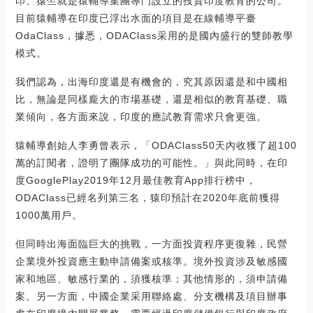
印、猿竺就是猿輔導集團專門設立的投資印度教育的公司。
目前猿輔導在印度已浮出水面的項目是在線輔導平臺
OdaClass，據悉，ODAClass采用的是國內盛行的雙師教學
模式。
我們認為，出海印度還是有機會的，究其原因還是和中國相
比，無論是同樣龐大的市場基礎，還是相似的教育基礎、職
業傾向，各方面來說，印度的應試教育需求只會更強。
猿輔導創始人李勇曾表示，「ODAClass50天內收獲了超100
萬的訂閱者，證明了團隊成功的可能性。」與此同時，在印
度GooglePlay2019年12月最佳教育App排行榜中，
ODAClass已經名列第三名，猿印預計在2020年底前獲得
1000萬用戶。
但同時出海面臨巨大的挑戰，一方面投資程序更復雜，民營
企業境外投資應主動申請備案或核準。境外投資涉及敏感國
家和地區、敏感行業的，須獲核準；其他情形的，須申請備
案。另一方面，中國企業采用聯絡處、分支機構及項目辦事