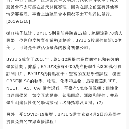
聽證會不太可能在當天開庭審理，因為在那之前還有其他事
情需要審理。事實上該聽證會本周都不太可能得以舉行。
[2019/1/15]
據IT桔子統計，BYJU'S到目前共融資12輪，總額達到78億人
民幣，位列印度教育企業融資榜首，BYJU'S投后估值近82億
美元，可能是全球估值最高的教育初創公司。
BYJU'S成立于2015年，為1-12級提供高度個性化和有效的
學習計劃，據悉，BYJU'S擁有4200萬注冊學生和300萬付費
訂閱用戶。BYJU'S的特點在于：豐富的互動學習課程，覆蓋
CBSE和ISC的數學、物理、化學和生物，后期覆蓋到JEE、
NEET、IAS、CAT備考課程，平臺有5萬多個視頻；個性化
自適應學習，如交互式動畫、知識圖譜、測驗和評估，并為
學生創建個性化的學習旅程；名師指導及直播。(2)
另外，受COVID-19影響，BYJU'S還宣布從4月2日起為學生
提供免費的在線直播課程！