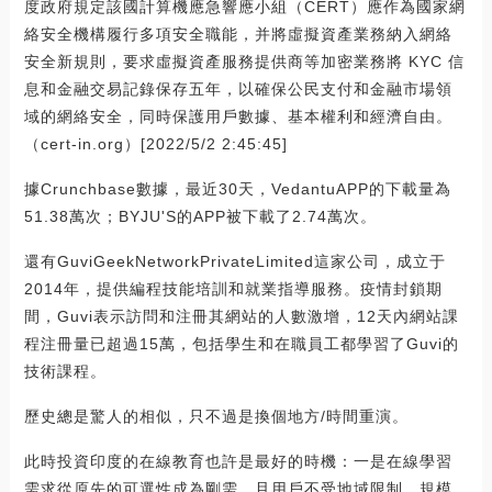
度政府規定該國計算機應急響應小組（CERT）應作為國家網
絡安全機構履行多項安全職能，并將虛擬資產業務納入網絡
安全新規則，要求虛擬資產服務提供商等加密業務將 KYC 信
息和金融交易記錄保存五年，以確保公民支付和金融市場領
域的網絡安全，同時保護用戶數據、基本權利和經濟自由。
（cert-in.org）[2022/5/2 2:45:45]
據Crunchbase數據，最近30天，VedantuAPP的下載量為
51.38萬次；BYJU'S的APP被下載了2.74萬次。
還有GuviGeekNetworkPrivateLimited這家公司，成立于
2014年，提供編程技能培訓和就業指導服務。疫情封鎖期
間，Guvi表示訪問和注冊其網站的人數激增，12天內網站課
程注冊量已超過15萬，包括學生和在職員工都學習了Guvi的
技術課程。
歷史總是驚人的相似，只不過是換個地方/時間重演。
此時投資印度的在線教育也許是最好的時機：一是在線學習
需求從原先的可選性成為剛需，且用戶不受地域限制，規模