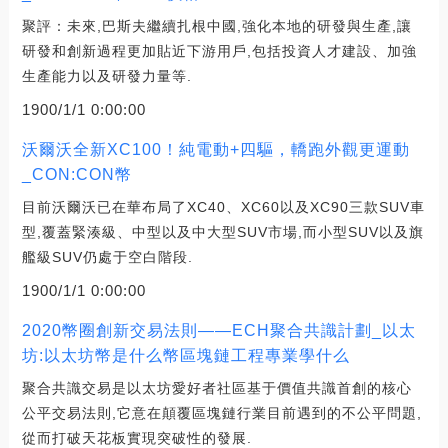
聚評：未來,巴斯夫繼續扎根中國,強化本地的研發與生產,讓
研發和創新過程更加貼近下游用戶,包括投資人才建設、加強
生產能力以及研發力量等.
1900/1/1 0:00:00
沃爾沃全新XC100！純電動+四驅，轎跑外觀更運動
_CON:CON幣
目前沃爾沃已在華布局了XC40、XC60以及XC90三款SUV車
型,覆蓋緊湊級、中型以及中大型SUV市場,而小型SUV以及旗
艦級SUV仍處于空白階段.
1900/1/1 0:00:00
2020幣圈創新交易法則——ECH聚合共識計劃_以太
坊:以太坊幣是什么幣區塊鏈工程專業學什么
聚合共識交易是以太坊愛好者社區基于價值共識首創的核心
公平交易法則,它意在顛覆區塊鏈行業目前遇到的不公平問題,
從而打破天花板實現突破性的發展.