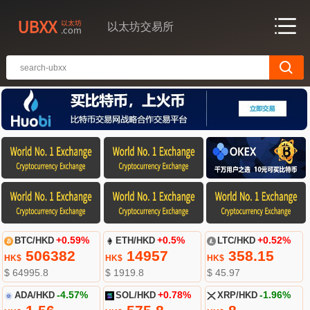
以太坊交易所
BTC/HKD
+0.59%
ETH/HKD
+0.5%
LTC/HKD
+0.52%
506382
14957
358.15
HK$
HK$
HK$
$ 64995.8
$ 1919.8
$ 45.97
ADA/HKD
-4.57%
SOL/HKD
+0.78%
XRP/HKD
-1.96%