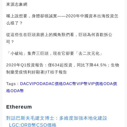
來源志象網
嘴上說想要，身體卻很誠實——2020年中國資本出海投資怎
么樣了？
從這些生在巨頭肩膀上的獨角獸們看，巨頭為何喜歡拆公
司？
「小破站」集齊三巨頭，現在它卻要「去二次元化」
2020年Q1投資報告：僅634起投資，同比下降44.5%；生物
制藥受疫情利好顯著|IT桔子報告
Tags：
DAC
VIP
ODADAC價格
DAC幣VIP幣
VIP價格ODA價
格
ODA幣
Ethereum
對話巴斯夫毛建文博士：多維度加強本地化建設
_LGC:ORB幣CSO價格