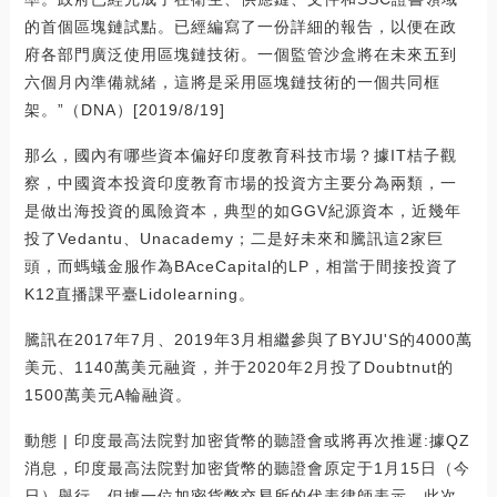
的首個區塊鏈試點。已經編寫了一份詳細的報告，以便在政
府各部門廣泛使用區塊鏈技術。一個監管沙盒將在未來五到
六個月內準備就緒，這將是采用區塊鏈技術的一個共同框
架。”（DNA）[2019/8/19]
那么，國內有哪些資本偏好印度教育科技市場？據IT桔子觀
察，中國資本投資印度教育市場的投資方主要分為兩類，一
是做出海投資的風險資本，典型的如GGV紀源資本，近幾年
投了Vedantu、Unacademy；二是好未來和騰訊這2家巨
頭，而螞蟻金服作為BAceCapital的LP，相當于間接投資了
K12直播課平臺Lidolearning。
騰訊在2017年7月、2019年3月相繼參與了BYJU'S的4000萬
美元、1140萬美元融資，并于2020年2月投了Doubtnut的
1500萬美元A輪融資。
動態 | 印度最高法院對加密貨幣的聽證會或將再次推遲:據QZ
消息，印度最高法院對加密貨幣的聽證會原定于1月15日（今
日）舉行，但據一位加密貨幣交易所的代表律師表示，此次