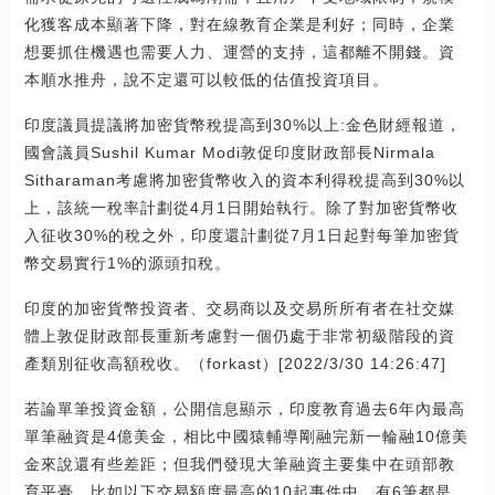
化獲客成本顯著下降，對在線教育企業是利好；同時，企業
想要抓住機遇也需要人力、運營的支持，這都離不開錢。資
本順水推舟，說不定還可以較低的估值投資項目。
印度議員提議將加密貨幣稅提高到30%以上:金色財經報道，
國會議員Sushil Kumar Modi敦促印度財政部長Nirmala
Sitharaman考慮將加密貨幣收入的資本利得稅提高到30%以
上，該統一稅率計劃從4月1日開始執行。除了對加密貨幣收
入征收30%的稅之外，印度還計劃從7月1日起對每筆加密貨
幣交易實行1%的源頭扣稅。
印度的加密貨幣投資者、交易商以及交易所所有者在社交媒
體上敦促財政部長重新考慮對一個仍處于非常初級階段的資
產類別征收高額稅收。（forkast）[2022/3/30 14:26:47]
若論單筆投資金額，公開信息顯示，印度教育過去6年內最高
單筆融資是4億美金，相比中國猿輔導剛融完新一輪融10億美
金來說還有些差距；但我們發現大筆融資主要集中在頭部教
育平臺，比如以下交易額度最高的10起事件中，有6筆都是