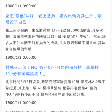
1900/1/1 0:00:00
賭王“最傻”妹妹：愛上堂弟，婚內出軌為其生子，最
后毀了自己_:
賭王何鴻燊的一生光鮮亮麗,他不僅坐擁5000億財富,其多次
花巨資讓流落海外的國寶回歸祖國,更是“名利雙收”。 然而,許
多人不知道賭王能有如今的成就,很大原因都離不開當年,其妹
妹何婉琪的幫助.
1900/1/1 0:00:00
對飚火老師！NO.49小組不敗領跑積分榜，轟單桿
119分有望成黑馬！_:
北京時間6月6日凌晨,斯諾克冠軍聯賽第10組,沃克林2-2戰平
希拉尼,算上第一場3-0橫掃喬治烏,世界排名僅第49位的
NO.49保持小組不敗,暫時積4分領跑小組積分榜.
1900/1/1 0:00:00