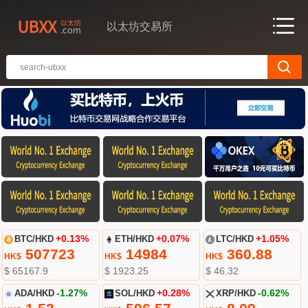
以太坊交易所
BTC/HKD
+0.13%
ETH/HKD
+0.07%
LTC/HKD
+1.05%
507723
14984
360.88
HK$
HK$
HK$
$ 65167.9
$ 1923.25
$ 46.32
ADA/HKD
-1.27%
SOL/HKD
+0.28%
XRP/HKD
-0.62%