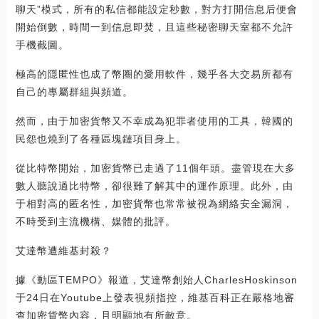
聊天”模式，所有的私信都能設定秒數，對方打開信息后便會
開始倒數，時間一到信息即焚，且這些秘密聊天室都不允許
手機截圖。
極高的隱匿性也成了幣圈的愛用軟件，幾乎各大交易所都有
自己的專屬群組與頻道。
然而，由于加密貨幣又不幸成為犯罪者使用的工具，韓國的
民怨也燒到了各種區塊鏈項目身上。
從比特幣開始，加密貨幣已走過了11個年頭。盡管現在大多
數人聽說過比特幣，卻很難了解其中的運作原理。此外，由
于相對高的匿名性，加密貨幣也常常被視為網絡安全漏洞，
不時受到主流機構、媒體的批評。
艾達幣遭維基封殺？
據《動區TEMPO》報道，艾達幣創始人CharlesHoskinson
于24日在Youtube上發表視頻指控，維基百科正在嚴格地審
查加密貨幣內容，且明顯地有所敵意。