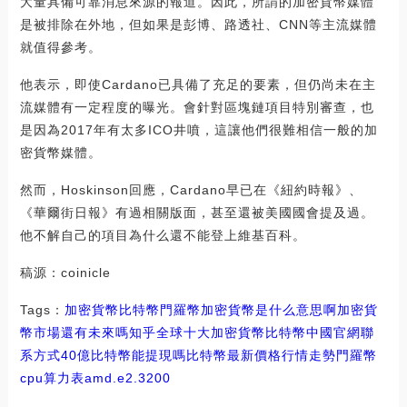
大量具備可靠消息來源的報道。因此，所謂的加密貨幣媒體
是被排除在外地，但如果是彭博、路透社、CNN等主流媒體
就值得參考。
他表示，即使Cardano已具備了充足的要素，但仍尚未在主
流媒體有一定程度的曝光。會針對區塊鏈項目特別審查，也
是因為2017年有太多ICO井噴，這讓他們很難相信一般的加
密貨幣媒體。
然而，Hoskinson回應，Cardano早已在《紐約時報》、
《華爾街日報》有過相關版面，甚至還被美國國會提及過。
他不解自己的項目為什么還不能登上維基百科。
稿源：coinicle
Tags：
加密貨幣
比特幣
門羅幣加密貨幣是什么意思啊
加密貨
幣市場還有未來嗎知乎
全球十大加密貨幣比特幣中國官網聯
系方式
40億比特幣能提現嗎
比特幣最新價格行情走勢門羅幣
cpu算力表amd.e2.3200