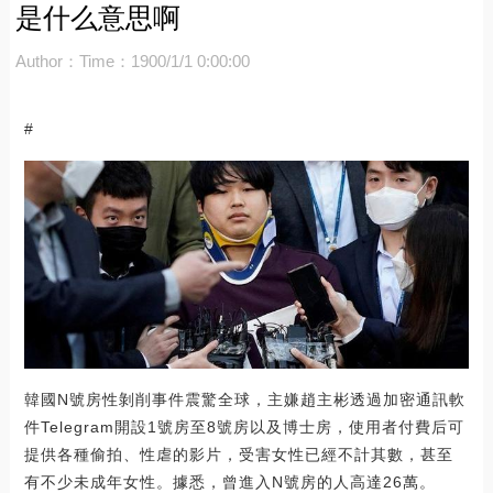
是什么意思啊
Author：
Time：1900/1/1 0:00:00
#
韓國N號房性剝削事件震驚全球，主嫌趙主彬透過加密通訊軟
件Telegram開設1號房至8號房以及博士房，使用者付費后可
提供各種偷拍、性虐的影片，受害女性已經不計其數，甚至
有不少未成年女性。據悉，曾進入N號房的人高達26萬。