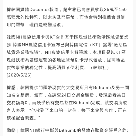
據韓國媒體Decenter報道，趙主彬已向會員收取25萬至150
萬韓元的比特幣、以太坊及門羅幣，而他會特別推薦會員使
用門羅幣，理由是較難追蹤。
韓國NH農協信用卡與KT合作基于區塊鏈技術激活區域貨幣業
務:韓國NH農協信用卡宣布已與韓國電信（KT）簽署“激活區
域貨幣業務協議”。NH農協信用卡解釋說，本項目是以KT區
塊鏈技術為基礎運營的各地區貨幣以卡形式發放，提高地區
貨幣事業的穩定性，提高消費者便利度。（韓聯社）
[2020/5/26]
據悉，韓國提供門羅幣現貨的大交易所只有Bithumb及另一間
知名交易所。然而，在調查24日交易金額后，發現后者當日
交易額為0，而幾乎所有交易都在Bithumb完成。該交易所發
言人表示：“他收到了來自的一封信，接下來會與合作，正在
積極配合調查。”
動態 | 韓國NH銀行中斷與Bithumb的發放存取資金賬戶合約: