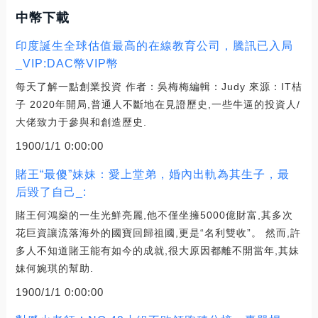
中幣下載
印度誕生全球估值最高的在線教育公司，騰訊已入局
_VIP:DAC幣VIP幣
每天了解一點創業投資 作者：吳梅梅編輯：Judy 來源：IT桔
子 2020年開局,普通人不斷地在見證歷史,一些牛逼的投資人/
大佬致力于參與和創造歷史.
1900/1/1 0:00:00
賭王“最傻”妹妹：愛上堂弟，婚內出軌為其生子，最
后毀了自己_:
賭王何鴻燊的一生光鮮亮麗,他不僅坐擁5000億財富,其多次
花巨資讓流落海外的國寶回歸祖國,更是“名利雙收”。 然而,許
多人不知道賭王能有如今的成就,很大原因都離不開當年,其妹
妹何婉琪的幫助.
1900/1/1 0:00:00