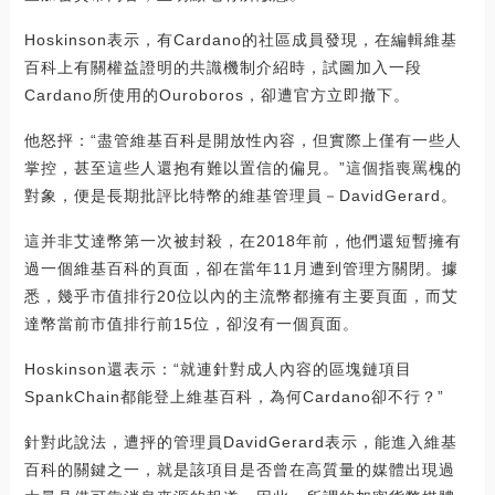
Hoskinson表示，有Cardano的社區成員發現，在編輯維基
百科上有關權益證明的共識機制介紹時，試圖加入一段
Cardano所使用的Ouroboros，卻遭官方立即撤下。
他怒抨：“盡管維基百科是開放性內容，但實際上僅有一些人
掌控，甚至這些人還抱有難以置信的偏見。”這個指喪罵槐的
對象，便是長期批評比特幣的維基管理員－DavidGerard。
這并非艾達幣第一次被封殺，在2018年前，他們還短暫擁有
過一個維基百科的頁面，卻在當年11月遭到管理方關閉。據
悉，幾乎市值排行20位以內的主流幣都擁有主要頁面，而艾
達幣當前市值排行前15位，卻沒有一個頁面。
Hoskinson還表示：“就連針對成人內容的區塊鏈項目
SpankChain都能登上維基百科，為何Cardano卻不行？”
針對此說法，遭抨的管理員DavidGerard表示，能進入維基
百科的關鍵之一，就是該項目是否曾在高質量的媒體出現過