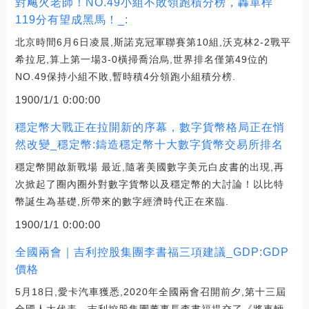
對飚火老師！NO.49小組不敗領跑積分榜，轟單桿
119分有望成黑馬！_:
北京時間6月6日凌晨,斯諾克冠軍聯賽第10組,沃克林2-2戰平
希拉尼,算上第一場3-0橫掃喬治烏,世界排名僅第49位的
NO.49保持小組不敗,暫時積4分領跑小組積分榜.
1900/1/1 0:00:00
穩定幣大戰正在拉開新的序幕，數字貨幣格局正在悄
然改變_穩定幣:鑄造穩定幣十大數字貨幣交易所排名
穩定幣開啟新戰場 最近,隨著美國數字美元白皮書的出現,再
次掀起了圈內圈外對數字貨幣以及穩定幣的大討論！以比特
幣誕生為基礎,所帶來的數字經濟時代正在來臨.
1900/1/1 0:00:00
全國兩會｜吉利控股集團李書福三項建議_GDP:GDP
價格
5月18日,愛卡汽車獲悉,2020年全國兩會召開前夕,第十三屆