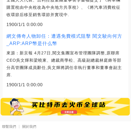
全國人大代表、吉利控股集團董事長李書福提交了《將車輛
購置稅由中央稅改為中央地方共享稅》、《將汽車消費稅征
收環節后移至銷售環節并實現中.
1900/1/1 0:00:00
網文傳奇人物卸任：遭遇免費模式阻擊 閱文駛向何方
_ARP:ARP幣是什么幣
來源：新京報 4月27日,閱文集團宣布管理團隊調整,原聯席
CEO吳文輝和梁曉東、總裁商學松、高級副總裁林庭鋒等部
分高管團隊成員辭任,吳文輝將調任非執行董事和董事會副主
席.
1900/1/1 0:00:00
聯繫我們
關於我們