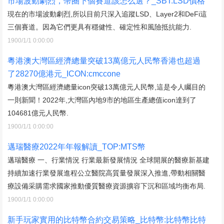
市場波動劇烈，幣圈下個賽道該怎么選？_SBT:LSD價格
現在的市場波動劇烈,所以目前只深入追蹤LSD、Layer2和DeFi這
三個賽道。因為它們更具有穩健性、確定性和風險抵抗能力.
1900/1/1 0:00:00
粵港澳大灣區經濟總量突破13萬億元人民幣香港也超過
了28270億港元_ICON:cmccone
粵港澳大灣區經濟總量icon突破13萬億元人民幣,這是令人矚目的
一則新聞！2022年,大灣區內地9市的地區生產總值icon達到了
104681億元人民幣.
1900/1/1 0:00:00
邁瑞醫療2022年年報解讀_TOP:MTS幣
邁瑞醫療 一、行業情況 行業最新發展情況 全球開展的醫療新基建
持續加速行業發展進程公立醫院高質量發展深入推進,帶動相關醫
療設備采購需求國家推動優質醫療資源擴容下沉和區域均衡布局.
1900/1/1 0:00:00
新手玩家實用的比特幣合約交易策略_比特幣:比特幣比特