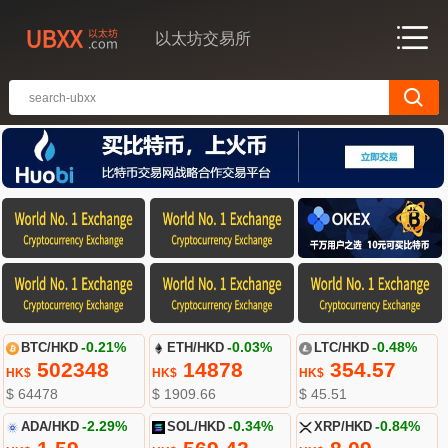
以太坊交易所
BTC/HKD
-0.21%
ETH/HKD
-0.03%
LTC/HKD
-0.48%
502348
14878
354.57
HK$
HK$
HK$
$ 64478
$ 1909.66
$ 45.51
ADA/HKD
-2.29%
SOL/HKD
-0.34%
XRP/HKD
-0.84%