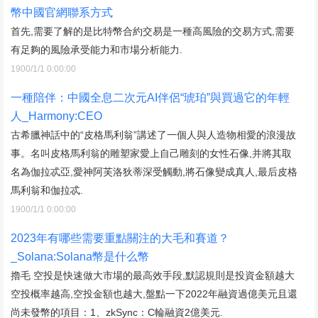
幣中國官網聯系方式
首先,需要了解的是比特幣合約交易是一種高風險的交易方式,需要
有足夠的風險承受能力和市場分析能力.
1900/1/1 0:00:00
一種陪伴：中國全息二次元AI伴侶“琥珀”與買過它的年輕
人_Harmony:CEO
古希臘神話中的“皮格馬利翁”講述了一個人與人造物相愛的浪漫故
事。名叫皮格馬利翁的雕塑家愛上自己雕刻的女性石像,并將其取
名為伽拉忒亞,愛神阿芙洛狄蒂深受觸動,將石像變成真人,最后皮格
馬利翁和伽拉忒.
1900/1/1 0:00:00
2023年有哪些需要重點關注的大毛和賽道？
_Solana:Solana幣是什么幣
擼毛 空投是快速做大市場的最高效手段,默認規則是投資金額越大
空投概率越高,空投金額也越大,盤點一下2022年融資過億美元且還
尚未發幣的項目：1、zkSync：C輪融資2億美元.