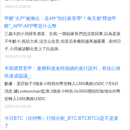
1900/1/1 0:00:00
甲醛“大戶”被揪出：這4件“別往家里帶”！每天都“釋放甲
醛”_APP:APP幣是什么幣
三歲大的小貝經常感冒、生病,一開始家長們也沒當回事,以為是孩
子年齡小,抵抗力差,沒怎么在意,但是后來癥狀越來越嚴重...前些日
子,小貝被診斷出患上了白血病.
1900/1/1 0:00:00
半島體育意甲：曼聯和達洛特就續約進行談判，有信心很
快達成協議_:
數據：某巨鯨于3個多小時前向幣安轉入1355萬枚USDC:7月6日
消息,據Lookonchain監測,3個多小時前,0x3555開頭巨鯨地址向幣
安轉入1355萬枚USDC.
1900/1/1 0:00:00
今日BTC（比特幣）行情分析_BTC:BTCBTCs是不是黃
了