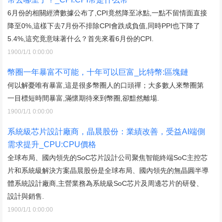
6月份的相關經濟數據公布了,CPI竟然降至冰點,一點不留情面直接
降至0%,這樣下去7月份不排除CPI會跌成負值,同時PPI也下降了
5.4%,這究竟意味著什么？首先來看6月份的CPI.
1900/1/1 0:00:00
幣圈一年暴富不可能，十年可以巨富_比特幣:區塊鏈
何以解憂唯有暴富,這是很多幣圈人的口頭禪；大多數人來幣圈第
一目標短時間暴富,滿懷期待來到幣圈,卻黯然離場.
1900/1/1 0:00:00
系統級芯片設計廠商，晶晨股份：業績改善，受益AI端側
需求提升_CPU:CPU價格
全球布局、國內領先的SoC芯片設計公司聚焦智能終端SoC主控芯
片和系統級解決方案晶晨股份是全球布局、國內領先的無晶圓半導
體系統設計廠商,主營業務為系統級SoC芯片及周邊芯片的研發、
設計與銷售.
1900/1/1 0:00:00