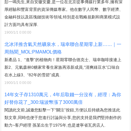
彭一鳴先生,來自安徽安慶,是一位在北京從事傳媒行業多年,擁有深
厚經驗和豐富背景的資深傳媒專家。他在數字人民幣、數字經濟、
金融科技以及區塊鏈技術等領域,特別是在戰略規劃和商業模式設
計方面均具有深厚.
1900/1/1 0:00:00
北冰洋推含氣天然礦泉水，瑞幸聯合星期零上新……｜一
周熱聞_MOL:PMAMOL價格
新產品 1、“進擊”的植物肉！星期零聯合德克士、瑞幸咖啡接連上
新2、元氣森林0糖家常養生家族再添新成員,“清爽綠豆水”口味自
在水上線3、“82年的雪碧”成真.
1900/1/1 0:00:00
14年女子存1310萬元，4年后取錢一分沒有，經理：為你
好替你花了_300:瑞波幣漲了3000萬倍
閱讀此文前,誠邀您點擊一下“關注”按鈕,方便以后持續為您推送此
類文章,同時也便于您進行討論與分享,您的支持是我們堅持創作的
動力~客戶經理 孫某出生于1975年,也是遼寧省瓦房店人.