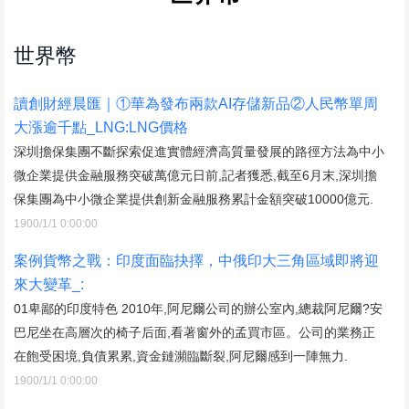
世界幣
讀創財經晨匯｜①華為發布兩款AI存儲新品②人民幣單周
大漲逾千點_LNG:LNG價格
深圳擔保集團不斷探索促進實體經濟高質量發展的路徑方法為中小
微企業提供金融服務突破萬億元日前,記者獲悉,截至6月末,深圳擔
保集團為中小微企業提供創新金融服務累計金額突破10000億元.
1900/1/1 0:00:00
案例貨幣之戰：印度面臨抉擇，中俄印大三角區域即將迎
來大變革_:
01卑鄙的印度特色 2010年,阿尼爾公司的辦公室內,總裁阿尼爾?安
巴尼坐在高層次的椅子后面,看著窗外的孟買市區。公司的業務正
在飽受困境,負債累累,資金鏈瀕臨斷裂,阿尼爾感到一陣無力.
1900/1/1 0:00:00