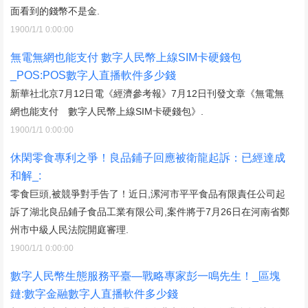
面看到的錢幣不是金.
1900/1/1 0:00:00
無電無網也能支付 數字人民幣上線SIM卡硬錢包
_POS:POS數字人直播軟件多少錢
新華社北京7月12日電《經濟參考報》7月12日刊發文章《無電無
網也能支付 數字人民幣上線SIM卡硬錢包》.
1900/1/1 0:00:00
休閑零食專利之爭！良品鋪子回應被衛龍起訴：已經達成
和解_:
零食巨頭,被競爭對手告了！近日,漯河市平平食品有限責任公司起
訴了湖北良品鋪子食品工業有限公司,案件將于7月26日在河南省鄭
州市中級人民法院開庭審理.
1900/1/1 0:00:00
數字人民幣生態服務平臺—戰略專家彭一鳴先生！_區塊
鏈:數字金融數字人直播軟件多少錢