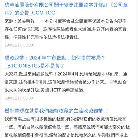
杭華油墨股份有限公司關于變更注冊資本并修訂《公司章
程》的公告_COM:TOC
來源：證券時報 本公司董事會及全體董事保證本公告內容不
存在任何虛假記載、誤導性陳述或者重大遺漏,并對其內容的真實
性、準確性和完整性依法承擔法律責任.
1900/1/1 0:00:00
貓叔說幣：2024 年牛市啟動，如何提前布局？
_BTC:UNIBTCs是不是黃了
大家好,歡迎來到貓叔說幣！2024年4月,比特幣減產即將到來。通
常來說,往前推4-6個月,這個減產情緒就會被炒作起來。同時,結合
以太坊的坎昆升級,美國貝ETF的申請通過.
1900/1/1 0:00:00
機制幣現在就是我們錢幣收藏的主流收藏錢幣_:
我們市場上面有很多種類的錢幣,有的錢幣它們的收藏價值比較高
一些。有的自然收藏價值會低一些。整體來說我們可能大部分的錢
幣收藏價值都不會很高,錢幣的歷史是比較悠久的,早期我們市場上