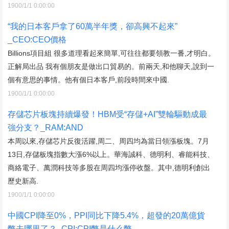
1900/1/1 0:00:00
“我的日本客戶拿了60萬半年獎，卻高興不起來”
_CEO:CEO價格
Billions項目組 很多道理看起來簡單,可往往都要領教一番,才明白。
正解局出品 我有個朋友是做出口貿易的。前兩天,和他聊天,說到一
個有意思的事情。他有個日本客戶,前段時間來中國.
1900/1/1 0:00:00
存儲芯片板塊持續爆發！HBM受“存儲+AI”雙輪驅動成最
強分支？_RAM:AND
本周以來,存儲芯片反復活躍,周二、周四均為當日領漲板塊。7月
13日,存儲板塊指數大漲6%以上。華海誠科、德明利、睿能科技、
商絡電子、萬潤科技等多股在周四均漲停收盤。其中,德明利創出
歷史新高.
1900/1/1 0:00:00
中國CPI降至0%，PPI同比下降5.4%，超發的20萬億貨
幣去哪里了？_CPI:CPI幣是什么幣