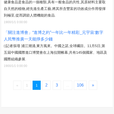
健康食品是食品的一個種類,具有一般食品的共性,其原材料主要取
自天然的植物,經先進生產工藝,將其所含豐富的功效成分作用發揮
到極至,從而調節人體機能的食品.
1900/1/1 0:00:00
「關注進博會」“進博之約”一年比一年精彩_元宇宙:數字
人民幣推廣一天能掙多少錢
□記者張瑾 浦江潮涌,東方風來。中國之諾,全球矚目。11月5日,第
五屆中國國際進口博覽會在上海拉開帷幕,共有145個國家、地區及
國際組織參展.
1900/1/1 0:00:00
2
3
106
»
«
1
1
...