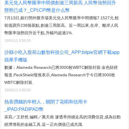
美元兌人民幣匯率中間價創逾三周新高 人民幣強勢回升
態勢已成？_CPI:CPI幣是什么幣
7月13日,銀行間外匯市場美元兌人民幣匯率中間價報7.1527元,較
前值調升238個基點,創逾三周新高。近一周以來,在岸、離岸人民
幣匯率強勢回升近千點,升幅均超過1%.
1900/1/1 0:00:00
沙縣小吃入股荷山數智科技公司_APP:bitpie官網下載app
蘋果手機版
數據：Alameda Research已將3000枚WBTC解除封裝:金色財經
報道,PeckShield發推表示,Alameda Research于今日將3000枚
WBTC解除封裝.
1900/1/1 0:00:00
熱衷攢錢的年輕人，關閉了花唄和信用卡
_IPAD:PADIPAD幣
采寫／王舒然 編輯／萬天南 滲透率持續走高的消費信貸,成為拉動
經濟增長的金融工具,這一正向價值已成共識.