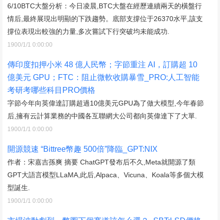
6/10BTC大盤分析：今日凌晨,BTC大盤在經歷連續兩天的橫盤行
情后,最終展現出明顯的下跌趨勢。底部支撐位于26370水平,該支
撐位表現出較強的力量,多次嘗試下行突破均未能成功.
1900/1/1 0:00:00
傳印度扣押小米 48 億人民幣；字節重注 AI，訂購超 10
億美元 GPU；FTC：阻止微軟收購暴雪_PRO:人工智能
考研考哪些科目PRO價格
字節今年向英偉達訂購超過10億美元GPU為了做大模型,今年春節
后,擁有云計算業務的中國各互聯網大公司都向英偉達下了大單.
1900/1/1 0:00:00
開源競速 “Bittree幣趣 500倍”降臨_GPT:NIX
作者：宋嘉吉孫爽 摘要 ChatGPT發布后不久,Meta就開源了類
GPT大語言模型LLaMA,此后,Alpaca、Vicuna、Koala等多個大模
型誕生.
1900/1/1 0:00:00