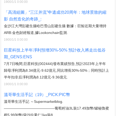
1900/1/1 0:00:00
「高清組圖」“三江并流”申遺成功20周年：地球景致的縮
影 自然造化的奇跡_:
金沙江大灣彭建生攝哈巴雪山彭建生攝 數據：巨鯨近期大量增持
ARB:金色財經報道,據Lookonchain監測.
1900/1/1 0:00:00
巨星科技上半年凈利預增30%-50% 預計收入將走出低谷
期_GENS:ENS
7月7日晚間,巨星科技(002444)發布業績預告,預計2023年上半年
歸母凈利潤為8.34億元-9.62億元,同比增長30%-50%；同時預計上
半年扣非后凈利潤為8.12億元-9.36億元.
1900/1/1 0:00:00
溫哥華生活手記（19）_PICK:PIC幣
溫哥華生活手記 ～Supermarketblog.
——————————————葡萄籽油3L裝17.49加幣/罐秘魯蜜
柑5.99加幣/袋沙拉果仁1kg裝8.