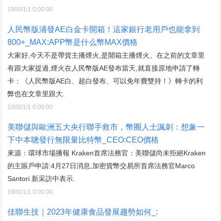
1900/1/1 0:00:00
人民幣版浦發AE白金卡開箱！這家銀行老用戶也能拿到
800+_MAX:APP幣是什么幣MAX價格
大家好,今天不是帶貨主播煙火,是開箱主播煙火。在之前的文章里
有跟大家提過,煙火在人民幣版AE發布當天,就直接原地申請了轉
卡：《人民幣版AE白、超白發布、可以免年費雙持！》轉卡的利
弊也在文章里跟大.
1900/1/1 0:00:00
美聯儲與歐洲五大央行聯手救市，幣圈人士諷刺：想象一
下中本聰發行無限量比特幣_CEO:CEO價格
來源：環球市場播報 Kraken首席法務官：美聯儲尚未拒絕Kraken
的主賬戶申請:4月27日消息,加密貨幣交易所首席法務官Marco
Santori 新采訪中表示.
1900/1/1 0:00:00
佳聯生技｜2023年健康食品發展趨勢如何_: