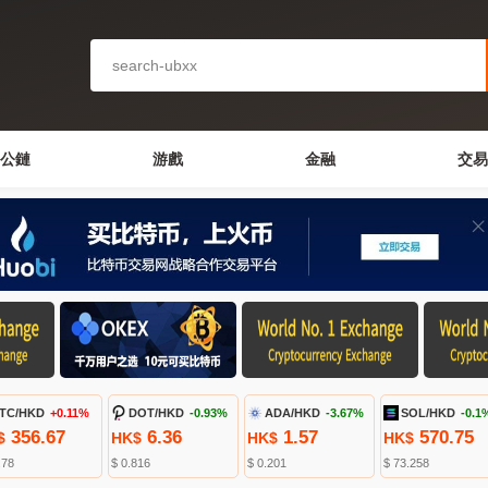
公鏈
游戲
金融
交易
TC/HKD
+0.11%
DOT/HKD
-0.93%
ADA/HKD
-3.67%
SOL/HKD
-0.1
356.67
6.36
1.57
570.75
$
HK$
HK$
HK$
.78
$ 0.816
$ 0.201
$ 73.258