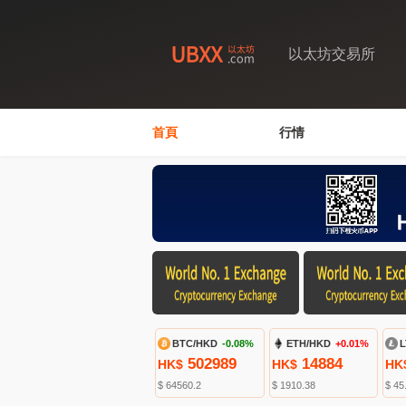
以太坊交易所
首頁
行情
BTC/HKD
-0.08%
ETH/HKD
+0.01%
L
502989
14884
HK$
HK$
HK
$ 64560.2
$ 1910.38
$ 45