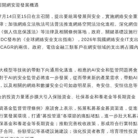
召開網安迎發展機遇
7月14日至15日在京召開，提出要統籌發展與安全，實施網絡安全
障；加強網絡立法執法司法普法推進網絡空間法治化進程。深化網信
《個人信息保護法》等法律及相關條例落地，政府、關鍵基礎設施行
DC發布的《全球網絡安全支出指南》，2026年我國網絡安全IT支出
球平均CAGR的兩倍。政府、電信金融三類客戶在網安領域的支出將占
大模型等技術的帶動下向通用化邁進，相應的AI安全和監管問題將
對于AI的安全監管必將進一步發展，從而帶來新的產業需求，帶動A
科，以及相關的網絡和數據安全公司如啟明星辰、奇安信、安恒信息等
金的投資力量逐步擴大引入保險資金、社保基金和養老金等長期資金
資基金監督管理條例》座談會上表示，拓展私募基金募資渠道，促進
行業發展環境，打通“募投管退”各環節的痛點堵點，進一步壯大私
保基金和養老金等長期資金；推動完善稅收政策，形成符合行業特點
子合同、份額登記等基礎設施建設；強化投資者教育，培育理性投資