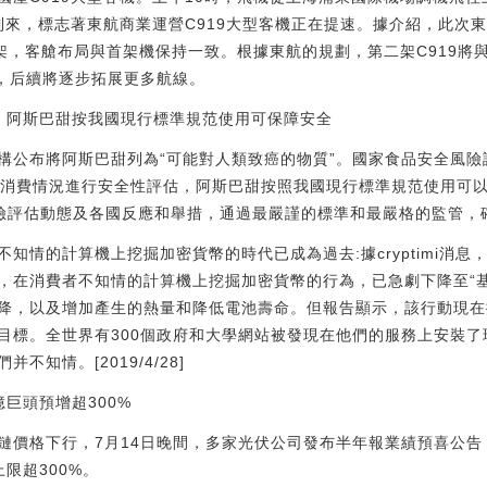
到來，標志著東航商業運營C919大型客機正在提速。據介紹，此次東
2架，客艙布局與首架機保持一致。根據東航的規劃，第二架C919將
線，后續將逐步拓展更多航線。
：阿斯巴甜按我國現行標準規范使用可保障安全
構公布將阿斯巴甜列為“可能對人類致癌的物質”。國家食品安全風
居民消費情況進行安全性評估，阿斯巴甜按照我國現行標準規范使用可
的風險評估動態及各國反應和舉措，通過最嚴謹的標準和最嚴格的監管
知情的計算機上挖掘加密貨幣的時代已成為過去:據cryptimi消息，網絡
，在消費者不知情的計算機上挖掘加密貨幣的行為，已急劇下降至“
降，以及增加產生的熱量和降低電池壽命。但報告顯示，該行動現在
標。全世界有300個政府和大學網站被發現在他們的服務上安裝了現已
知情。[2019/4/28]
巨頭預增超300%
鏈價格下行，7月14日晚間，多家光伏公司發布半年報業績預喜公
上限超300%。