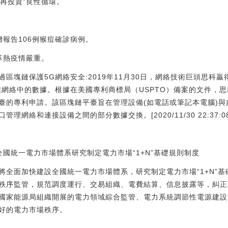
-再投資”良性循環。
報告106例猴痘確診病例。
革熱疫情嚴重。
區塊鏈保護5G網絡安全:2019年11月30日，網絡技術巨頭思科
網絡中的數據。根據在美國專利商標局（USPTO）備案的文件，思科
臺的專利申請。該區塊鏈平臺旨在管理設備(如電話或筆記本電腦)
網絡和連接設備之間的部分數據交換。[2020/11/30 22:37:08
國統一電力市場體系研究制定電力市場“1+N”基礎規則制度
將全面加快建設全國統一電力市場體系，研究制定電力市場“1+N”
秩序監管，規范調度運行、交易組織、電費結算、信息披露等，糾正
國家能源局組織開展的電力領域綜合監管、電力系統調節性電源建設
好的電力市場秩序。