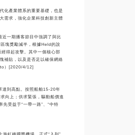
代化產業體系的重要基礎，也是
大需求，強化企業科技創新主體
d在最近一期播客節目中強調了與比
塊獎勵減半，根據Held的說
否經得起攻擊。其中一個核心部
塊補貼，以及是否足以確保網絡
2020/4/12]
單達到高點。按照船舶15-20年
等需求向上；供求緊張，驅動船價進
先受益于“一帶一路”、“中特
上海虹橋國際機場，正式“入列”