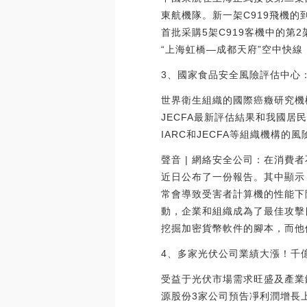
東航機隊。新一架C919飛機的
首批采購5架C919客機中的第
“上海虹橋—成都天府”空中快
3、國家食品安全風險評估中心
世界衛生組織的國際癌癥研究機
JECFA最新評估結果和我國
IARC和JECFA等組織機構
聲音 | 網絡安全公司：在消費者不
近日公布了一份報告。其中顯示
常會導致受害者計算機的性能下
動，企業和組織成為了最佳攻擊目
挖掘加密貨幣軟件的腳本，而他們并不
4、多家光伏公司業績大漲！千億
受益于光伏市場需求旺盛及產業
源股份3家公司預告凈利潤增長