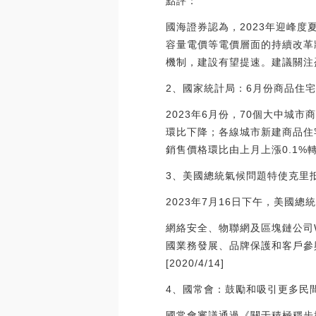
點評：
國海證券認為，2023年迎峰
容量電價等電價層面的持續改革
機制，建設有望提速。建議關注
2、國家統計局：6月份商品住
2023年6月份，70個大中
環比下降；各線城市新建商品住
銷售價格環比由上月上漲0.1%轉
3、美國總統氣候問題特使克里
2023年7月16日下午，美國
網絡安全、物聯網及區塊鏈公司WI
國業務發展、品牌保護和客戶參與副總
[2020/4/14]
4、國常會：鼓勵和吸引更多民
國常會審議通過《關于積極穩步