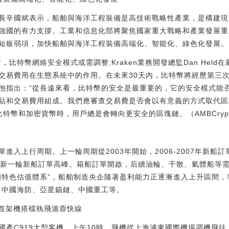
長辛國斌表示，船舶與海洋工程裝備是高技術戰略性產業，是構建現
強國的有力支撐。工業和信息化部將聚焦國家重大戰略和產業發展重
短板弱項，加快船舶與海洋工程裝備高端化、智能化、綠色化發展。
后，比特幣網絡安全模式或需調整:Kraken業務開發總監Dan Hel
交易費用在生態系統中的作用。在未來30天內，比特幣將經歷第三次區
他指出：“從長遠來看，比特幣的安全是最重要的，它的安全模式能
貼和交易費用組成。我們應審查交易費是否會以有意義的方式取代區
特幣和加密貨幣時，用戶總是會轉向更安全的區塊鏈。（AMBCrypto）[
入上行周期。上一輪周期從2003年開始，2006-2007年新船訂
將迎來新一輪新船訂單高峰。箱船訂單開啟，后續油輪、干散、氣體船
國特色估值體系”，船舶制造央企隨著盈利能力正逐漸進入上升區間，率
、中國海防、亞星錨鏈、中國重工等。
將與首架機搭檔執飛滬蓉快線
產C919大型客機。上午10時，飛機從上海浦東國際機場調機飛往