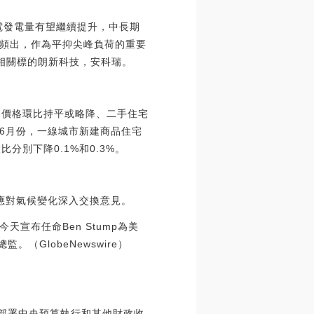
電發電量有望繼續提升，中長期
頻出，作為平抑尖峰負荷的重要
相關標的朗新科技，安科瑞。
售價格環比持平或略降、二手住宅
6月份，一線城市新建商品住宅
分別下降0.1%和0.3%。
作應對氣候變化深入交換意見。
天宣布任命Ben Stump為美
（GlobeNewswire）
究部署中央預算執行和其他財政收