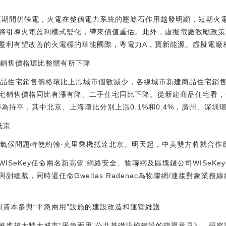
度夏期間仍缺電，火電在整個電力系統的壓艙石作用越發明顯，短期火
將引導火電盈利模式變化，帶來價值重估。此外，虛擬電廠激勵政策
盈利有望改善的火電標的華能國際，粵電力A，寶新能源。虛擬電廠
宅銷售價格環比整體有所下降
城市商品住宅銷售價格環比上漲城市個數減少，各線城市新建商品住宅銷
宅銷售價格同比有漲有降、二手住宅同比下降。從新建商品住宅看，
為持平，其中北京、上海環比分別上漲0.1%和0.4%，廣州、深圳環比
抵京
總統氣候問題特使約翰·克里乘機抵達北京。明天起，中美雙方將就合
SeKey任命兩名新高管:網絡安全、物聯網及區塊鏈公司WISeKey今
裁，同時還任命Gweltas Radenac為物聯網/連接對象業務線總監。
間資本參與“平急兩用”設施的建設改造和運營維護
推進超大特大城市“平急兩用”公共基礎設施建設的指導意見》，研