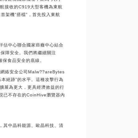
航接收的C919大型客機為東航
與首架機“搭檔”，首先投入東航
險評估中心聯合國家癌癥中心結合
以保障安全。我們將繼續關注
，確保食品安全的底線。
安全公司Malw??areBytes
基本絕跡”的水平。這種攻擊行為
擴展為更大，更具經濟效益的行
不存在的CoinHive瀏覽器內
告，其中晶科能源、歐晶科技、清