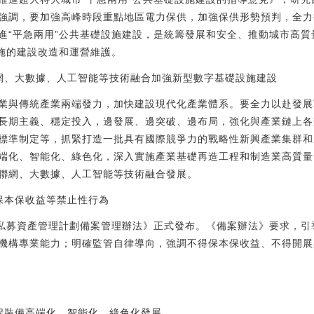
強調，要加強高峰時段重點地區電力保供，加強保供形勢預判，全力
進“平急兩用”公共基礎設施建設，是統籌發展和安全、推動城市高
設施的建設改造和運營維護。
網、大數據、人工智能等技術融合加強新型數字基礎設施建設
業與傳統產業兩端發力，加快建設現代化產業體系。要全力以赴發展
長期主義、穩定投入，邊發展、邊突破、邊布局，強化與產業鏈上各
標準制定等，抓緊打造一批具有國際競爭力的戰略性新興產業集群和
端化、智能化、綠色化，深入實施產業基礎再造工程和制造業高質量
聯網、大數據、人工智能等技術融合發展。
保本保收益等禁止性行為
構私募資產管理計劃備案管理辦法》正式發布。《備案辦法》要求，
機構專業能力；明確監管自律導向，強調不得保本保收益、不得開展
程裝備高端化、智能化、綠色化發展