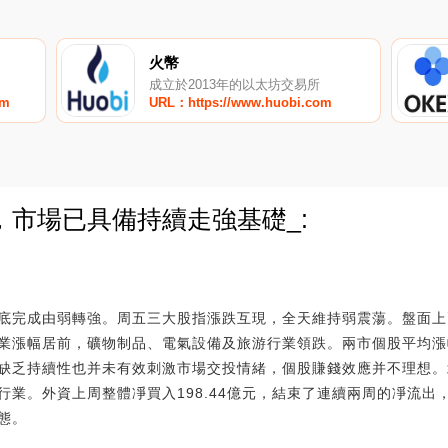
火幣
成立於2013年的以太坊交易所
om
URL：https://www.huobi.com
，市場已具備持續走強基礎_:
0
底完成由弱轉強。周五三大股指漲跌互現，全天維持弱震蕩。盤面上兩
業漲幅居前，礦物制品、電氣設備及旅游行業領跌。兩市個股平均漲幅
缺乏持續性也并未有效刺激市場交投情緒，個股賺錢效應并不理想。北
行業。外資上周整體凈買入198.44億元，結束了連續兩周的凈流出
態。