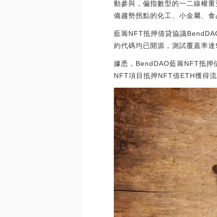
動參與，偏指數型的一二線權重
備趨勢拐點的化工、小金屬、食
藍籌NFT抵押借貸協議BendDA
約代碼均已開源，測試覆蓋率達
據悉，BendDAO藍籌NFT抵押
NFT項目抵押NFT借ETH獲得流動性。