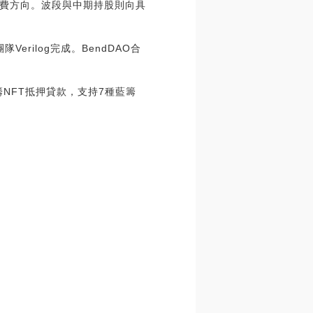
費方向。波段與中期持股則向具
erilog完成。BendDAO合
藍籌NFT抵押貸款，支持7種藍籌