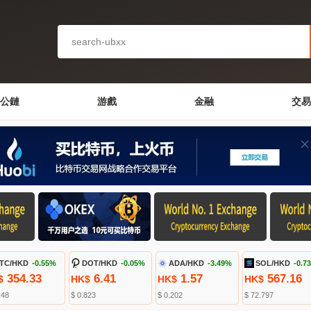
公鏈
游戲
金融
交易
TC/HKD
-0.55%
DOT/HKD
-0.05%
ADA/HKD
-3.49%
SOL/HKD
-0.7
354.33
6.41
1.57
567.16
$
HK$
HK$
HK$
.48
$ 0.823
$ 0.202
$ 72.797