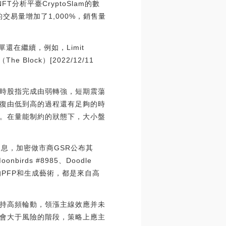
分析平臺CryptoSlam的數
Z的交易量增加了1,000%，銷售量
榜單還在繼續，例如，Limit
 Block）[2022/12/11
時股指完成由弱轉強，短期震蕩
復由低到高的過程還有足夠的時
。在量能制約的狀態下，大小盤
2日消息，加密做市商GSR公布其
onbirds #8985、Doodle
絡上的PFP和生成藝術，都是來自高
持高頻輪動，領漲主線效應并未
會大于風險的階段，策略上應主