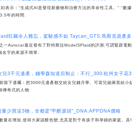
勛表示：“生成式AI是發現新藥物和治療方法的革命性工具。”·“數
.5年的時間.
l S Plaid狂飆令人難忘，駕駛感不如 Taycan_GTS:馬斯克資
Autocar最近發布了對特斯拉ModelSPlaid的評測,可謂緊
這個名字的來源不簡單.
兒3千元遺產，錢學森知道后制止：不行_300:杭州女子花3
臨終前留下遺囑：把3000元遺產都交給女兒錢月華。可當兒媳蔣英給小
個傳奇式的人物.
量少買這3物，全都是“甲醛源頭”_DNA:APPDNA價格
數量在增加,使得大家談醛色變,尤其是對于有孩子和孕婦的家庭。其中