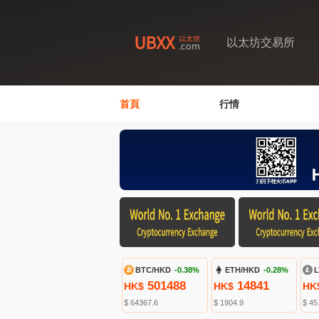
以太坊交易所
首頁
行情
BTC/HKD
-0.38%
ETH/HKD
-0.28%
L
501488
14841
HK$
HK$
HK
$ 64367.6
$ 1904.9
$ 45