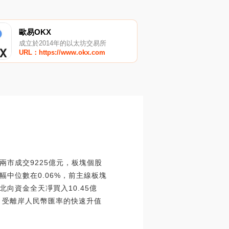
歐易OKX
成立於2014年的以太坊交易所
URL：https://www.okx.com
市成交9225億元，板塊個股
中位數在0.06%，前主線板塊
向資金全天凈買入10.45億
，受離岸人民幣匯率的快速升值