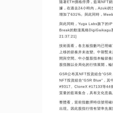
隨著ETH價格停滯，藍籌NFT銷
據，在過去24小時內，Azuki的
增加了631%。與此同時，Meeb
與此同時，Yuga Labs旗下的I
Break的動漫風格DigiGaika
21:37:21]
技術面看，各主板指數均已明確
上移的節奏并未改變。中期暫未
間與空間。中小盤股指本輪節奏
股指難以全局化的行情展開，輪
GSR公布其NFT投資組合“GSR
NFT投資組合“GSR Blue”，其中包括
#9317、CloneX #171
質量的藍籌集合，具有文化意義且由高
整體看，當前指數擇時信號明確
出現。因此股指行情有望率先展