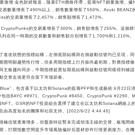
量激增:金色財經報道，隨著ETH價格停滯，藍籌NFT銷量激增。據NFT
交易數量增長了490%以上，銷售數量增長了550%。Azuki BEAN
its的交易量增長了2,457%，銷售額增長了1,472%。
P CryptoPunks的交易量增長了300%，銷售額增長了255%。這個
gu系列在同一時期的交易數量和銷售額分別增長了1,700%和1,210%。（The
了進攻狀態的指標結構，左側底部結構與右側啟動信號均已呈現，同
展開明顯趨勢性行情，但多周期指標上行共振尚處初期，對應指標修
與主板趨向同步，中期指標超賣短期底結構與啟動信號同樣得到確認
動交替走強更符合當下市場節奏。
 Blue”，包含基于以太坊和Solana的藍籌PFP和生成藝術:6月2
BAYC #8971、CryptoPunk #8450、CryptoPunk #2290、Mo
33等44個NFT。GSR的NFT投資組合選擇了建立在以太坊和Solana網
度知名的團隊和社區支持。[2022/6/22 4:44:45]
積極信號逐漸增多，但盤面特征暫未完成領漲主線的交替，板塊間維
開，打開指數空間提升市場風險偏好后題材炒作行情更易接力。在機