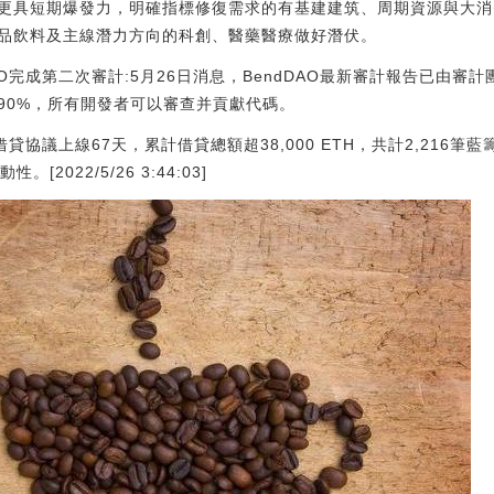
更具短期爆發力，明確指標修復需求的有基建建筑、周期資源與大消
品飲料及主線潛力方向的科創、醫藥醫療做好潛伏。
O完成第二次審計:5月26日消息，BendDAO最新審計報告已由審計團隊V
90%，所有開發者可以審查并貢獻代碼。
借貸協議上線67天，累計借貸總額超38,000 ETH，共計2,216筆
[2022/5/26 3:44:03]