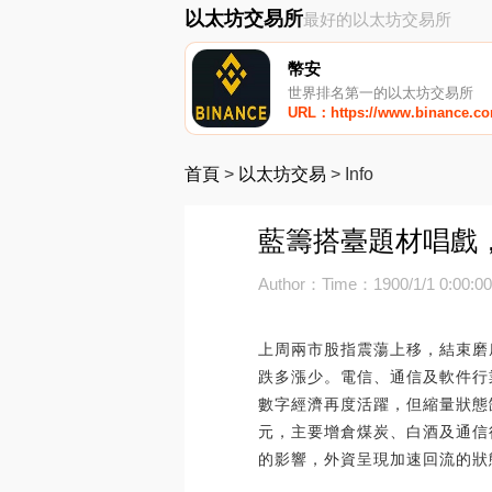
以太坊交易所
最好的以太坊交易所
幣安
世界排名第一的以太坊交易所
URL：https://www.binance.c
首頁
>
以太坊交易
>
Info
藍籌搭臺題材唱戲
Author：
Time：1900/1/1 0:00:0
上周兩市股指震蕩上移，結束磨
跌多漲少。電信、通信及軟件行
數字經濟再度活躍，但縮量狀態
元，主要增倉煤炭、白酒及通信
的影響，外資呈現加速回流的狀