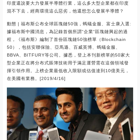
印度還說要大力發展半導體行業，這么多大型企業都在印度
混不下去，經商環境這么惡劣，他還想怎么發展半導體？
動態 | 福布斯公布全球區塊鏈50強，螞蟻金服、富士康入選:
據福布斯中國消息，為記錄首個所謂“企業“區塊鏈興起的過
程，《福布斯》編制了首份區塊鏈50強榜單（Blockchain
50），包括安聯保險、亞馬遜、百威英博、螞蟻金服、
BBVA、BITFURY等公司。據悉，登上本刊新榜單的50家大
型企業正在將分布式賬簿技術用于滿足運營需在這個領域發
揮引領作用。上榜企業最低收入限額或估值達到10億美元，
在美國有業務。[2019/4/16]