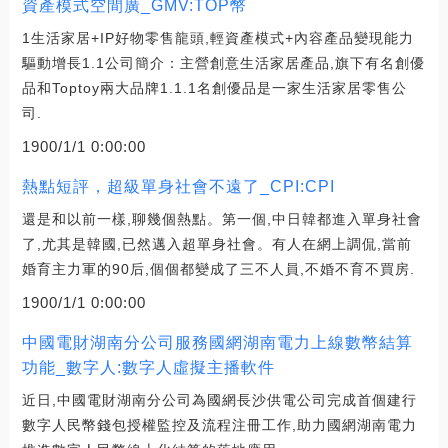
資產模式空間廣_GMV:TOP幣
1生活家居+IP好物零售龍頭,輕資產模式+內容產品變現能力
驅動增長1.1公司簡介：主營創意生活家居產品,旗下有名創優
品和Toptoy兩大品牌1.1.1名創優品是一家生活家居零售公
司.
1900/1/1 0:00:00
熱點短評，超級單身社會不遠了_CPI:CPI
還是和以前一樣,聊幾個熱點。第一個,中日韓都進入單身社會
了,尤其是韓國,已然邁入超單身社會。有人在網上調侃,當前
婚育主力軍的90后,個個都變成了三不人員,不婚不育不買房.
1900/1/1 0:00:00
中國電財湖南分公司服務國網湖南電力上線數幣結算
功能_數字人:數字人虛擬主播軟件
近日,中國電財湖南分公司為國網長沙供電公司完成首個建行
數字人民幣錢包授權監控及流程注冊工作,助力國網湖南電力