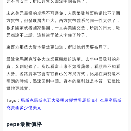
元不再安全，所以趕緊又回流中國布局了。
未來美元霸權的崩塌不可避免，人民幣雖然暫時還比不了西
方貨幣，但發展潛力巨大。西方貨幣體系的同一性太強了，
很多國家或者國家集團，一旦與美國交惡，所謂的日元，歐
元都說不上話。這相當于被人卡住了脖子。
東西方那些大資本當然更知道，所以他們需要布局了。
最近像馬斯克等各大企業巨頭紛紛訪華。去年中國吸引的外
資，又創紀錄了。所以看富士康不如看蘋果，看蘋果不如看
大勢。各路資本它會有它自己的布局方式，比如在局勢還不
明朗的時候，迅速回到中國。資本的逐利就是本質，它遠比
媒體更誠實。
Tags：
馬斯克馬斯克五大發明改變世界
馬斯克什么星座
馬斯
克資產多少億美元
pepe最新價格