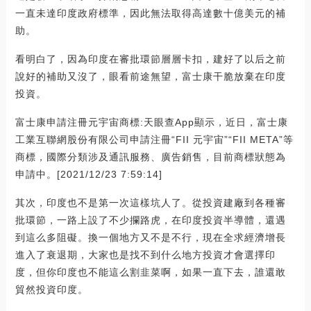
一直未達印度政府標準，因此無法取得高達數十億美元的補
助。
看明白了，因為印度在審批環節層層卡扣，建好了以后之前
說好的補助又沒了，眼看前途無望，富士康干脆放棄在印度
投資。
富士康申請注冊元宇宙商標:天眼查App顯示，近日，富士康
工業互聯網股份有限公司申請注冊“FII 元宇宙”“FII META”等
商標，國際分類涉及通訊服務、廣告銷售，目前商標狀態為
申請中。[2021/12/23 7:59:14]
其次，印度也不是第一次這樣坑人了。從投資建廠到各種審
批環節，一路上設了不少攔路虎，在印度投資半導體，還遇
到這么多阻礙。換一個地方又不是不行，現在全求經濟增長
進入了衰退期，大家也是找不到什么地方投資才會選擇印
度，但你印度也不能這么割韭菜啊，如果一直下去，誰還敢
貿然投資印度。