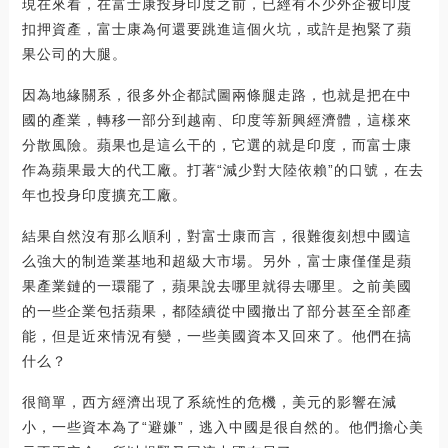
現在來看，在富士康投身印度之前，已經有不少外企被印度
扣押資產，富士康為何還要跳進這個火坑，或許是抱緊了蘋
果公司的大腿。
因為地緣關系，很多外企都試圖兩條腿走路，也就是把在中
國的產業，轉移一部分到越南、印度等新興經濟體，這樣來
分散風險。蘋果也是這么干的，它選的就是印度，而富士康
作為蘋果最大的代工廠。打著“減少對大陸依賴”的口號，在去
年也投身印度擴充工廠。
結果自然沒有那么順利，對富士康而言，很難復刻想中國這
么強大的制造業基地和超級大市場。另外，富士康僅僅是蘋
果產業鏈的一環罷了，蘋果說去哪里就得去哪里。之前美國
的一些企業包括蘋果，都陸續從中國撤出了部分甚至全部產
能，但是近來情況有變，一些美國資本又回來了。他們在搞
什么？
很簡單，西方經濟出現了系統性的危機，美元的影響在減
小，一些資本為了“避嫌”，逃入中國是很自然的。他們擔心美