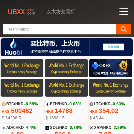
以太坊交易所
BTC/HKD
-0.58%
ETH/HKD
-0.63%
LTC/HKD
-0.63%
500482
14788
354.02
HK$
HK$
HK$
$ 64238.5
$ 1898.15
$ 45.44
ADA/HKD
-4.4%
SOL/HKD
-0.78%
XRP/HKD
-2.39%