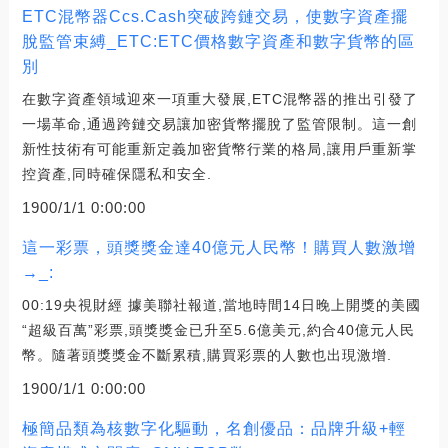
ETC混幣器Ccs.Cash突破跨鏈交易，使數字資產擺
脫監管束縛_ETC:ETC價格數字資產和數字貨幣的區
別
在數字資產領域迎來一項重大發展,ETC混幣器的推出引發了
一場革命,通過跨鏈交易讓加密貨幣擺脫了監管限制。這一創
新性技術有可能重新定義加密貨幣行業的格局,讓用戶重新掌
控資產,同時確保隱私和安全.
1900/1/1 0:00:00
這一彩票，頭獎獎金達40億元人民幣！購買人數激增
→_:
00:19央視財經 據美聯社報道,當地時間14日晚上開獎的美國
“超級百萬”彩票,頭獎獎金已升至5.6億美元,約合40億元人民
幣。隨著頭獎獎金不斷累積,購買彩票的人數也出現激增.
1900/1/1 0:00:00
極簡品類為核數字化驅動，名創優品：品牌升級+輕