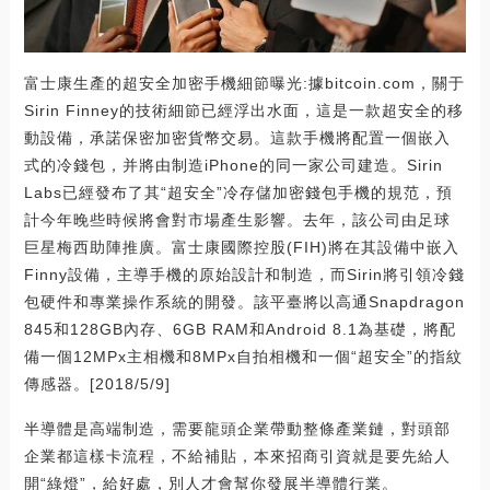
富士康生產的超安全加密手機細節曝光:據bitcoin.com，關于
Sirin Finney的技術細節已經浮出水面，這是一款超安全的移
動設備，承諾保密加密貨幣交易。這款手機將配置一個嵌入
式的冷錢包，并將由制造iPhone的同一家公司建造。Sirin
Labs已經發布了其“超安全”冷存儲加密錢包手機的規范，預
計今年晚些時候將會對市場產生影響。去年，該公司由足球
巨星梅西助陣推廣。富士康國際控股(FIH)將在其設備中嵌入
Finny設備，主導手機的原始設計和制造，而Sirin將引領冷錢
包硬件和專業操作系統的開發。該平臺將以高通Snapdragon
845和128GB內存、6GB RAM和Android 8.1為基礎，將配
備一個12MPx主相機和8MPx自拍相機和一個“超安全”的指紋
傳感器。[2018/5/9]
半導體是高端制造，需要龍頭企業帶動整條產業鏈，對頭部
企業都這樣卡流程，不給補貼，本來招商引資就是要先給人
開“綠燈”，給好處，別人才會幫你發展半導體行業。