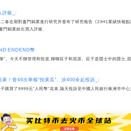
評級_:
孫二春近期對廈門鎢業進行研究并發布了研究報告《23H1業績快報點
廈門鎢業給出買入評級.
D:ENDEND幣
隨筆”。今天不聊管理和投資,聊聊莊子和屈原。莊子是隱士中的隱士,
！曾49次舉報“拍黃瓜”、涉400余起投訴_:
子購買了9999元“人民幣”花束,隔天投訴至中國人民銀行株洲市中