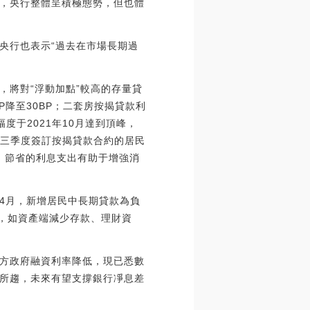
，央行整體呈積極態勢，但也體
央行也表示“過去在市場長期過
，將對“浮動加點”較高的存量貸
P降至30BP；二套房按揭貸款利
幅度于2021年10月達到頂峰，
年前三季度簽訂按揭貸款合約的居民
，節省的利息支出有助于增強消
4月，新增居民中長期貸款為負
整，如資產端減少存款、理財資
方政府融資利率降低，現已悉數
所趨，未來有望支撐銀行凈息差