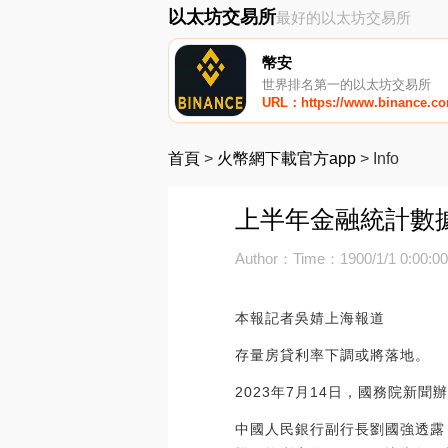
以太坊交易所
最好的以太坊交易所
幣安
世界排名第一的以太坊交易所
URL：https://www.binance.c
首頁
>
火幣網下載官方app
>
Info
上半年金融統計數據
Author：
Time：1900/1/1 0:00:0
本報記者吳婧上海報道
存量房貸利率下調或將落地。
2023年7月14日，國務院新
中國人民銀行副行長劉國強透露