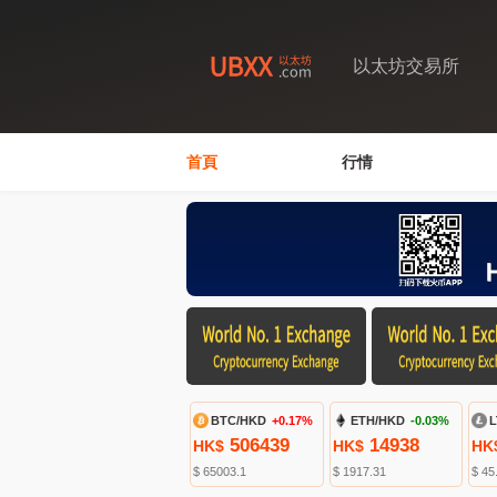
以太坊交易所
首頁
行情
BTC/HKD
+0.17%
ETH/HKD
-0.03%
L
506439
14938
HK$
HK$
HK
$ 65003.1
$ 1917.31
$ 45