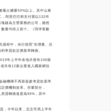
數量占總量50%以上。其中山東
二，阿里巴巴和支付寶以132件
區塊鏈為主營業務的公司，雖然
）數量均排入前十。（同伴客數
在此過程中，央行按照“先增量、后
動利率貸款定價基準轉換。
019年上半年各地共發布106個
省共有12家企業進入國家網信
年后金融機構不再新簽參考貸款基準
成定價機制改革。存量部分，
人房貸轉換進度為99%，其中
報消息，今年以來，北京市局上半年