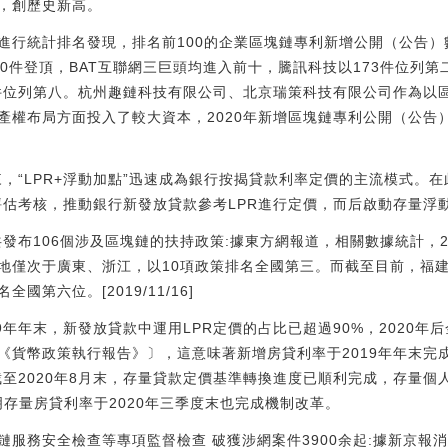
，創歷史新高。
進行統計排名發現，排名前100的企業區塊鏈專利新增公開（公告）
0件登頂，BAT互聯網三巨頭均進入前十，騰訊科技以173件位列第
2件位列第八。杭州趣鏈科技有限公司、北京瑞策科技有限公司作為以
產權布局方面投入了較大資本，2020年新增區塊鏈專利公開（公告
以來，“LPR+浮動加點”迅速成為銀行按揭貸款利率定價的主流模式。
評估考核，推動銀行新發放貸款參考LPR進行定價，而后啟動存量浮
地共發布106個涉及區塊鏈的扶持政策:據東方網報道，相關數據統計，2
地僅次于廣東、浙江，以10項政策排名全國第三。而截至目前，福建
第六位。[2019/11/16]
9年年末，新發放貸款中運用LPR定價的占比已超過90%，2020
《貨幣政策執行報告》〕，這意味著新增房貸利率于2019年年末完
至2020年8月末，存量貸款定價基準轉換進度已順利完成，存量個
說明存量房貸利率于2020年三季度末也完成機制改革。
塊鏈服務安全檢查等專項監督檢查 破獲涉網案件3900余起:據新京