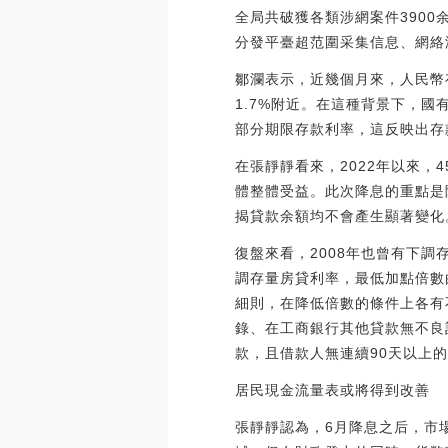
全局共破獲各類涉網案件390
分發平臺超范圍采集信息、網絡游戲
鄒瀾表示，近幾個月來，人民幣
1.7%附近。在這種背景下，
部分期限存款利率，這反映出存
在張靜靜看來，2022年以來，
體整體受益。此次降息的重點是
揭貸款余額均不會產生顯著變化
復盤來看，2008年也曾有下調
調存量房貸利率，最低加點倍數由
細則，在降低倍數的條件上各有
錄、在工商銀行其他貸款無不良記
款，且借款人無連續90天以上的
居民現金流量表或將得到改善
張靜靜認為，6月降息之后，市