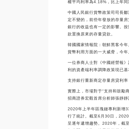
權平均利率為4.18%，比上年同
中國人民銀行貨幣政策司司長鄒
定不變的，前些年發放的存量房
銀行的收益也有一定的影響。按
款置換原來的存量貸款。
韓國國家情報院：朝鮮黑客今年
貨幣利用方面的一大威脅，今年上半年
一位券商人士對《中國經營報》
利的資產端利率調降政策現已基
支持銀行重新商定存量房貸利率
實際上，市場對于“支持和鼓勵
招商證券宏觀首席分析師張靜靜
2020年上半年區塊鏈專利新增
行了統計。截至6月30日，202
呈逐年遞增趨勢。2020年，截