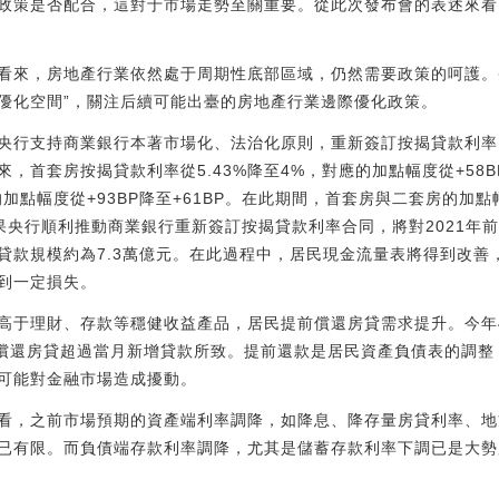
政策是否配合，這對于市場走勢至關重要。從此次發布會的表述來看
看來，房地產行業依然處于周期性底部區域，仍然需要政策的呵護。
優化空間”，關注后續可能出臺的房地產行業邊際優化政策。
央行支持商業銀行本著市場化、法治化原則，重新簽訂按揭貸款利率
來，首套房按揭貸款利率從5.43%降至4%，對應的加點幅度從+58B
應的加點幅度從+93BP降至+61BP。在此期間，首套房與二套房的加點
。如果央行順利推動商業銀行重新簽訂按揭貸款利率合同，將對2021
貸款規模約為7.3萬億元。在此過程中，居民現金流量表將得到改善
到一定損失。
高于理財、存款等穩健收益產品，居民提前償還房貸需求提升。今年
提前償還房貸超過當月新增貸款所致。提前還款是居民資產負債表的調
可能對金融市場造成擾動。
看，之前市場預期的資產端利率調降，如降息、降存量房貸利率、地
已有限。而負債端存款利率調降，尤其是儲蓄存款利率下調已是大勢