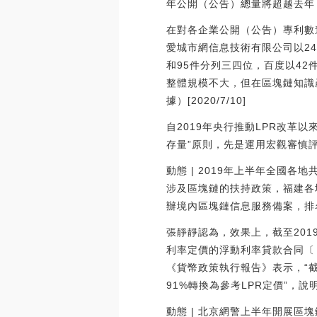
年公開（公告）總量將超越去年
在對各企業公開（公告）專利數
愛城市網信息技術有限公司以24
和95件分列三四位，百度以4
整體規模不大，但在區塊鏈知識
據）[2020/7/10]
自2019年央行推動LPR改革
存量”原則，先是運用宏觀審慎
動態 | 2019年上半年全國各
涉及區塊鏈的扶持政策，福建各
辦境內區塊鏈信息服務備案，排名全國
張靜靜認為，效果上，截至201
利率定價的浮動利率貸款合同〔
《貨幣政策執行報告》表示，“截
91%轉換為參考LPR定價”，
動態 | 北京網警上半年開展區