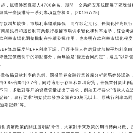
0余起，抓獲涉案嫌疑人4700余名。期間，全局網安系統開展了區塊
平臺摸排等一系列專項監督檢查。[2019/7/25]
存款增加較快，市場利率繼續降低，而存款定期化、長期化推高銀行
國有商業銀行和股份制商業銀行根據市場供求變化和利率走勢，綜合考
款利率市場化調整機制在持續發揮作用，也表明存款利率市場化程度
45BP降息幅度的LPR利率下調，已經使個人住房貸款加權平均利率由
降低定價機制中的加點部分，而無論是“變更合同約定”，還是“以新
。
存量按揭貸款利率的先例。國盛證券金融行業首席分析師馬婷婷認為，2
0.85倍降到0.7倍，同時適用于存量和新增房貸，最低首付款比例
不同，多數對客戶的資產質量提出了要求，例如工行要求“借款人在近
錄”，農行要求“初始貸款發放金額在30萬元以上、原執行利率為同期
逾期記錄”等。
場對貨幣政策的關注度明顯降低，大家對未來政策的期待轉向財政、