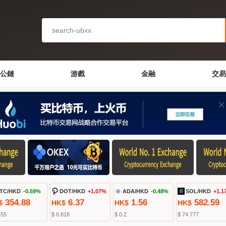
公鏈
游戲
金融
交易
TC/HKD
-0.59%
DOT/HKD
+1.07%
ADA/HKD
-0.48%
SOL/HKD
+1.1
354.88
6.37
1.56
582.59
$
HK$
HK$
HK$
.55
$ 0.818
$ 0.2
$ 74.777