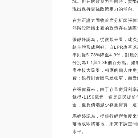
域。但在財政發力的同時，貨幣
現出保持更強政策定力的傾向。
在方正證券固收首席分析師張偉
熱階段陸續出臺的政策存在邊際
張靜靜認為，從微觀來看，此次
款主體形成利好。自LPR改革以
率則從5.78%降至4.9%，對
分別為1.1與1.35個百分點
產生較大吸引，相應的個人住房
費；銀行則會因息差收窄，而受
在張偉看來，由于存量房貸利率
錄得-1156億元，這是居民
金，但負債端減少存量房貸，這
馬婷婷認為，從銀行經營角度來
落地或即將落地，未來下調空間
水平。