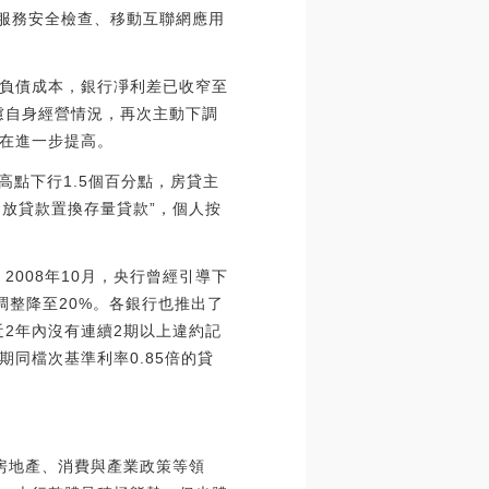
鏈服務安全檢查、移動互聯網應用
負債成本，銀行凈利差已收窄至
慮自身經營情況，再次主動下調
在進一步提高。
高點下行1.5個百分點，房貸主
發放貸款置換存量貸款”，個人按
008年10月，央行曾經引導下
調整降至20%。各銀行也推出了
2年內沒有連續2期以上違約記
同檔次基準利率0.85倍的貸
房地產、消費與產業政策等領