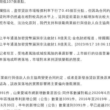
期低107個基點。
瀾指出，盡管貸款市場報價利率下行了0.45個百分點，但因為合同
貸利率仍然處在相對較高的水平上，這與提前還款大幅增加有比較大
照市場化、法治化原則，我們支持和鼓勵商業銀行與借款人自主協商
上半年通過加密貨幣漏洞非法斂財1.8億美元:金色財經報道，韓國
通過加密貨幣漏洞非法斂財1.8億美元。[2023/8/17 18:06:11
記者坦言，受地產風險或城投風險的暴露影響，上市銀行的估值普遍
本落地或即將落地，市場對未來持謹慎樂觀的態度。
商業銀行與借款人自主協商變更合同約定，或者是新發放貸款置換原
認為，該政策落地的實際影響將主要偏向微觀層面。
3391件，山東愛城市網新增數量居首位:同伴客數據對截止2020年6
0年區塊鏈專利新增公開（公告）數量達3391件。2016年至201
至6月30日，半年的新增公開（公告）數量達到3391件，早已超越20