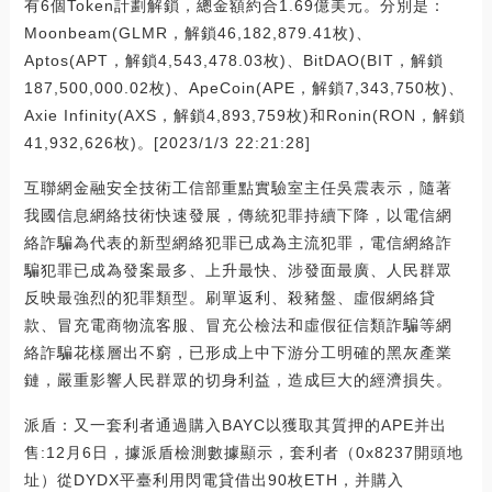
有6個Token計劃解鎖，總金額約合1.69億美元。分別是：
Moonbeam(GLMR，解鎖46,182,879.41枚)、
Aptos(APT，解鎖4,543,478.03枚)、BitDAO(BIT，解鎖
187,500,000.02枚)、ApeCoin(APE，解鎖7,343,750枚)、
Axie Infinity(AXS，解鎖4,893,759枚)和Ronin(RON，解鎖
41,932,626枚)。[2023/1/3 22:21:28]
互聯網金融安全技術工信部重點實驗室主任吳震表示，隨著
我國信息網絡技術快速發展，傳統犯罪持續下降，以電信網
絡詐騙為代表的新型網絡犯罪已成為主流犯罪，電信網絡詐
騙犯罪已成為發案最多、上升最快、涉發面最廣、人民群眾
反映最強烈的犯罪類型。刷單返利、殺豬盤、虛假網絡貸
款、冒充電商物流客服、冒充公檢法和虛假征信類詐騙等網
絡詐騙花樣層出不窮，已形成上中下游分工明確的黑灰產業
鏈，嚴重影響人民群眾的切身利益，造成巨大的經濟損失。
派盾：又一套利者通過購入BAYC以獲取其質押的APE并出
售:12月6日，據派盾檢測數據顯示，套利者（0x8237開頭地
址）從DYDX平臺利用閃電貸借出90枚ETH，并購入