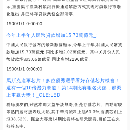
示,重慶梁平澳新村鎮銀行擬通過解散方式實現村鎮銀行市場
化退出,并已將存貸款業務全部清零.
1900/1/1 0:00:00
今年上半年人民幣貸款增加15.73萬億元_:
中國人民銀行發布的最新數據顯示,今年上半年,我國人民幣貸
款增加15.73萬億元,同比多增2.02萬億元。其中,6月份人民
幣貸款增加3.05萬億元,同比多增2296億元.
1900/1/1 0:00:00
馬斯克進軍芯片！多位優秀選手看好存儲芯片機會！
還有一個10倍潛力賽道！第14期比賽報名火熱，趕緊
上車贏大獎！_OLE:LED
粉絲朋友們,雖然本周大盤平淡無奇,但是存儲芯片、自動駕駛
等熱門題材股表現火熱,其中華海誠科上漲63.3%,香農芯創上
漲38.52%。掘金大賽第14期比賽將在明天開賽,目前正在火
熱報名中.