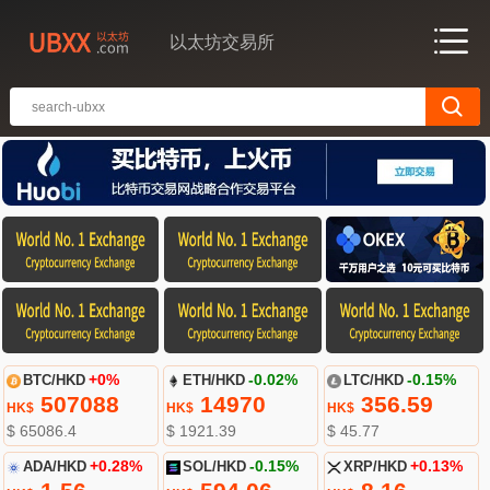
以太坊交易所
BTC/HKD
+0%
ETH/HKD
-0.02%
LTC/HKD
-0.15%
507088
14970
356.59
HK$
HK$
HK$
$ 65086.4
$ 1921.39
$ 45.77
ADA/HKD
+0.28%
SOL/HKD
-0.15%
XRP/HKD
+0.13%