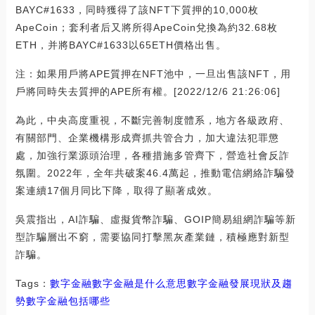
BAYC#1633，同時獲得了該NFT下質押的10,000枚
ApeCoin；套利者后又將所得ApeCoin兌換為約32.68枚
ETH，并將BAYC#1633以65ETH價格出售。
注：如果用戶將APE質押在NFT池中，一旦出售該NFT，用
戶將同時失去質押的APE所有權。[2022/12/6 21:26:06]
為此，中央高度重視，不斷完善制度體系，地方各級政府、
有關部門、企業機構形成齊抓共管合力，加大違法犯罪懲
處，加強行業源頭治理，各種措施多管齊下，營造社會反詐
氛圍。2022年，全年共破案46.4萬起，推動電信網絡詐騙發
案連續17個月同比下降，取得了顯著成效。
吳震指出，AI詐騙、虛擬貨幣詐騙、GOIP簡易組網詐騙等新
型詐騙層出不窮，需要協同打擊黑灰產業鏈，積極應對新型
詐騙。
Tags：
數字金融數字金融是什么意思
數字金融發展現狀及趨
勢
數字金融包括哪些