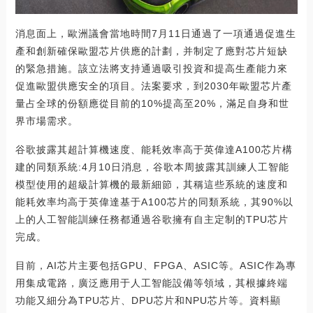
消息面上，歐洲議會當地時間7月11日通過了一項通過促進生
產和創新確保歐盟芯片供應的計劃，并制定了應對芯片短缺
的緊急措施。該立法將支持通過吸引投資和提高生產能力來
促進歐盟供應安全的項目。法案要求，到2030年歐盟芯片產
量占全球的份額應從目前的10%提高至20%，滿足自身和世
界市場需求。
谷歌披露其超計算機速度、能耗效率高于英偉達A100芯片構
建的同類系統:4月10日消息，谷歌本周披露其訓練人工智能
模型使用的超級計算機的最新細節，其稱這些系統的速度和
能耗效率均高于英偉達基于A100芯片的同類系統，其90%以
上的人工智能訓練任務都通過谷歌擁有自主定制的TPU芯片
完成。
目前，AI芯片主要包括GPU、FPGA、ASIC等。ASIC作為專
用集成電路，廣泛應用于人工智能設備等領域，其根據終端
功能又細分為TPU芯片、DPU芯片和NPU芯片等。資料顯