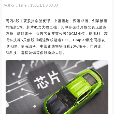
Author：
Time：1900/1/1 0:00:00
周四A股主要股指集體反彈，上證指數、深證成指、創業板指
均漲超1%。芯片概念大幅走強，其中存儲芯片概念表現最為
強勢，商絡電子、香農芯創雙雙收獲20CM漲停，德明利、萬
潤科技等5只個股漲幅達到或超過10%。Chiplet概念同樣表
現活躍，華海誠科、中富電路雙雙收獲20%漲停，同興達、
深科技、聯得裝備等個股紛紛大漲。