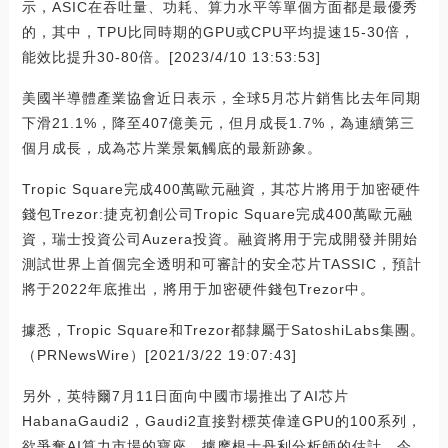
示，ASIC在吞吐量、功耗、算力水平等單個方面都是最優秀
的，其中，TPU比同時期的GPU或CPU平均提速15-30倍，
能效比提升30-80倍。[2023/4/10 13:53:53]
美國半導體產業協會近日表示，全球5月芯片銷售比去年同期
下滑21.1%，降至407億美元，但月成長1.7%，為連續第三
個月成長，成為芯片業景氣觸底的最新跡象。
Tropic Square完成400萬歐元融資，其芯片將用于加密硬件
錢包Trezor:捷克初創公司Tropic Square完成400萬歐元融
資，瑞士投資公司Auzera投資。融資將用于完成開發并開始
測試世界上首個完全透明和可審計的安全芯片TASSIC，預計
將于2022年底推出，將用于加密硬件錢包Trezor中。
據悉，Tropic Square和Trezor都隸屬于SatoshiLabs集團。
（PRNewsWire）[2021/3/22 19:07:43]
另外，英特爾7月11日面向中國市場推出了AI芯片
HabanaGaudi2，Gaudi2直接對標英偉達GPU的100系列，
欲爭奪AI算力市場的寶座。據摩根士丹利分析師的估計，今