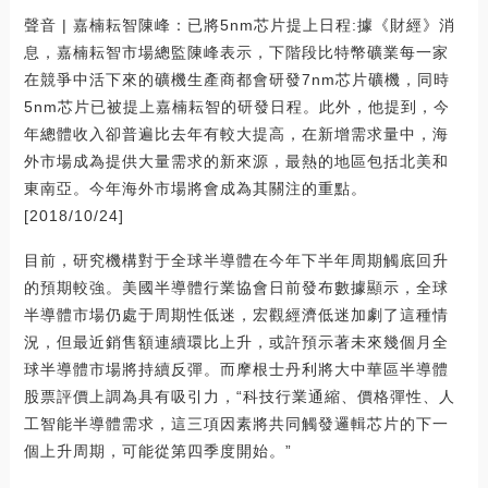
聲音 | 嘉楠耘智陳峰：已將5nm芯片提上日程:據《財經》消
息，嘉楠耘智市場總監陳峰表示，下階段比特幣礦業每一家
在競爭中活下來的礦機生產商都會研發7nm芯片礦機，同時
5nm芯片已被提上嘉楠耘智的研發日程。此外，他提到，今
年總體收入卻普遍比去年有較大提高，在新增需求量中，海
外市場成為提供大量需求的新來源，最熱的地區包括北美和
東南亞。今年海外市場將會成為其關注的重點。
[2018/10/24]
目前，研究機構對于全球半導體在今年下半年周期觸底回升
的預期較強。美國半導體行業協會日前發布數據顯示，全球
半導體市場仍處于周期性低迷，宏觀經濟低迷加劇了這種情
況，但最近銷售額連續環比上升，或許預示著未來幾個月全
球半導體市場將持續反彈。而摩根士丹利將大中華區半導體
股票評價上調為具有吸引力，“科技行業通縮、價格彈性、人
工智能半導體需求，這三項因素將共同觸發邏輯芯片的下一
個上升周期，可能從第四季度開始。”