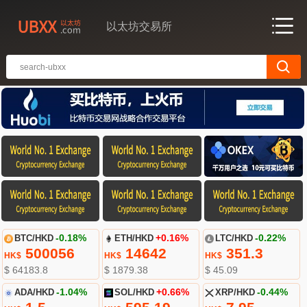
以太坊交易所
BTC/HKD
-0.18%
ETH/HKD
+0.16%
LTC/HKD
-0.22%
500056
14642
351.3
HK$
HK$
HK$
$ 64183.8
$ 1879.38
$ 45.09
ADA/HKD
-1.04%
SOL/HKD
+0.66%
XRP/HKD
-0.44%