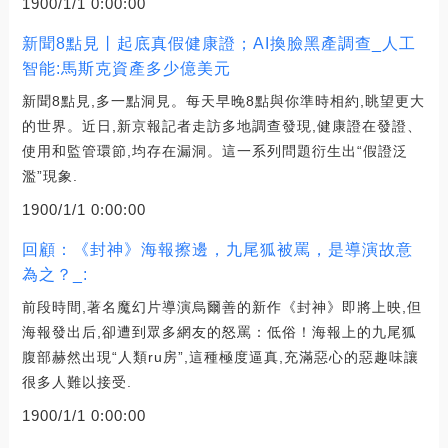
1900/1/1 0:00:00
新聞8點見丨起底真假健康證；AI換臉黑產調查_人工
智能:馬斯克資產多少億美元
新聞8點見,多一點洞見。每天早晚8點與你準時相約,眺望更大
的世界。近日,新京報記者走訪多地調查發現,健康證在發證、
使用和監管環節,均存在漏洞。這一系列問題衍生出“假證泛
濫”現象.
1900/1/1 0:00:00
回顧：《封神》海報擦邊，九尾狐被罵，是導演故意
為之？_:
前段時間,著名魔幻片導演烏爾善的新作《封神》即將上映,但
海報發出后,卻遭到眾多網友的怒罵：低俗！海報上的九尾狐
腹部赫然出現“人類ru房”,這種極度逼真,充滿惡心的惡趣味讓
很多人難以接受.
1900/1/1 0:00:00