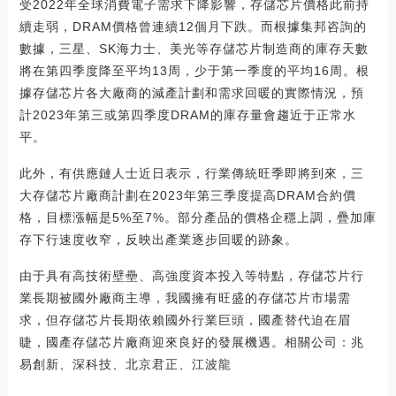
受2022年全球消費電子需求下降影響，存儲芯片價格此前持
續走弱，DRAM價格曾連續12個月下跌。而根據集邦咨詢的
數據，三星、SK海力士、美光等存儲芯片制造商的庫存天數
將在第四季度降至平均13周，少于第一季度的平均16周。根
據存儲芯片各大廠商的減產計劃和需求回暖的實際情況，預
計2023年第三或第四季度DRAM的庫存量會趨近于正常水
平。
此外，有供應鏈人士近日表示，行業傳統旺季即將到來，三
大存儲芯片廠商計劃在2023年第三季度提高DRAM合約價
格，目標漲幅是5%至7%。部分產品的價格企穩上調，疊加庫
存下行速度收窄，反映出產業逐步回暖的跡象。
由于具有高技術壁壘、高強度資本投入等特點，存儲芯片行
業長期被國外廠商主導，我國擁有旺盛的存儲芯片市場需
求，但存儲芯片長期依賴國外行業巨頭，國產替代迫在眉
睫，國產存儲芯片廠商迎來良好的發展機遇。相關公司：兆
易創新、深科技、北京君正、江波龍