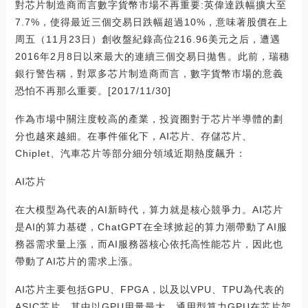
對芯片制造商而言數字貨幣市場不再重要:英偉達跌幅擴大至
7.7%，使得最近三個交易日跌幅超過10%，意味著股價在上
周五（11月23日）創收盤紀錄高位216.96美元之后，遭遇
2016年2月8日以來最大的連續三個交易日拋售。此前，瑞穗
銀行警告稱，對眾多芯片制造商而言，數字貨幣市場的意義
恐怕不再那么重要。[2017/11/30]
作為市場中關注度較高的產業，投資圈對于芯片半導體的劃
分也越來越細。在事件催化下，AI芯片、存儲芯片、
Chiplet、汽車芯片等部分細分領域近期熱度飆升：
AI芯片
在大模型為代表的AI新時代，算力就是核心競爭力。AI芯片
是AI的算力基礎，ChatGPT在全球掀起的算力潮帶動了AI服
務器需求量上漲，而AI服務器核心依托高性能芯片，因此也
帶動了AI芯片的需求上漲。
AI芯片主要包括GPU、FPGA，以及以VPU、TPU為代表的
ASIC芯片。其中以GPU用量最大。通用型算力GPU在芯片架