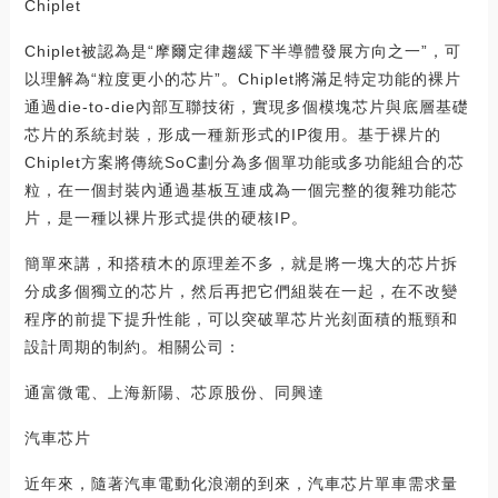
Chiplet
Chiplet被認為是“摩爾定律趨緩下半導體發展方向之一”，可
以理解為“粒度更小的芯片”。Chiplet將滿足特定功能的裸片
通過die-to-die內部互聯技術，實現多個模塊芯片與底層基礎
芯片的系統封裝，形成一種新形式的IP復用。基于裸片的
Chiplet方案將傳統SoC劃分為多個單功能或多功能組合的芯
粒，在一個封裝內通過基板互連成為一個完整的復雜功能芯
片，是一種以裸片形式提供的硬核IP。
簡單來講，和搭積木的原理差不多，就是將一塊大的芯片拆
分成多個獨立的芯片，然后再把它們組裝在一起，在不改變
程序的前提下提升性能，可以突破單芯片光刻面積的瓶頸和
設計周期的制約。相關公司：
通富微電、上海新陽、芯原股份、同興達
汽車芯片
近年來，隨著汽車電動化浪潮的到來，汽車芯片單車需求量