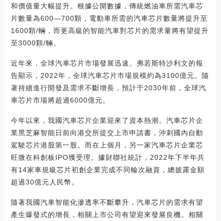
和價值量大幅提升。根據公開數據，傳統燃油車所需汽車芯
片數量為600—700顆，電動車所需的汽車芯片數量將提升至
1600顆/輛，而更高級的智能汽車對芯片的需求量將有望提升
至3000顆/輛。
近年來，全球汽車芯片市場發展迅速。弗若斯特沙利文的報
告顯示，2022年，全球汽車芯片市場規模約為3100億元。隨
著持續進行開發及需求不斷增長，預計于2030年前，全球汽
車芯片市場將超過6000億元。
今年以來，我國汽車芯片企業迎來了資本熱潮。汽車芯片企
業黑芝麻智能日前向港交所提交上市申請書，沖刺國內自動
駕駛芯片港股第一股。而在上個月，另一家汽車芯片企業芯
旺微在科創板IPO獲受理。據財聯社統計，2022年下半年共
有14家車規級芯片初創企業完成不同輪次融資，總披露金額
超過30億元人民幣。
隨著我國汽車智能化滲透率不斷攀升，汽車芯片的需求有望
產生爆發式的增長，相關上市公司有望迎來發展良機。相關