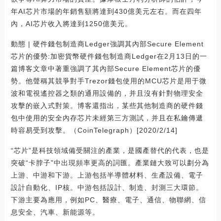
年AI芯片市場的年銷售額將達到430億美元左右。而在四年
內，AI芯片收入將達到1250億美元。
動態 | 硬件錢包制造商Ledger強調其內部Secure Element
芯片的優勢:加密貨幣硬件錢包制造商Ledger在2月13日的一
篇博客文章中著重強調了其內部Secure Element芯片的優
勢。他聲稱其競爭對手Trezor錢包使用的MCU芯片是用于微
波和電視遙控器之類的通用設備的，并且沒有針對物理安全
攻擊的嵌入式對策。博客還指出，某些其他制造商的硬件錢
包中使用的安全內存芯片未經第三方測試，并且在私鑰傳遞
時容易受到攻擊。（CoinTelegraph）[2020/2/14]
“芯片”是科技領域備受關注的產業，是國產替代的代表，也是
突破“卡脖子”中出現頻率更高的詞匯。產業鏈大致可以劃分為
上游、中游和下游。上游包括半導體材料、生產設備、電子
設計自動化、IP核。中游包括設計、制造、封測三大環節。
下游主要為應用，例如PC、醫療、電子、通信、物聯網、信
息安全、汽車、新能源等。