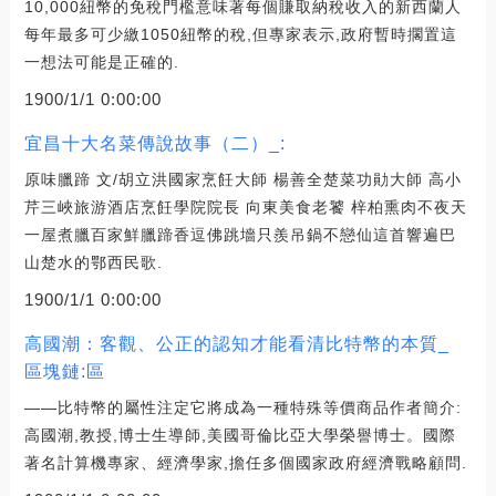
10,000紐幣的免稅門檻意味著每個賺取納稅收入的新西蘭人
每年最多可少繳1050紐幣的稅,但專家表示,政府暫時擱置這
一想法可能是正確的.
1900/1/1 0:00:00
宜昌十大名菜傳說故事（二）_:
原味臘蹄 文/胡立洪國家烹飪大師 楊善全楚菜功勛大師 高小
芹三峽旅游酒店烹飪學院院長 向東美食老饕 梓柏熏肉不夜天
一屋煮臘百家鮮臘蹄香逗佛跳墻只羨吊鍋不戀仙這首響遍巴
山楚水的鄂西民歌.
1900/1/1 0:00:00
高國潮：客觀、公正的認知才能看清比特幣的本質_
區塊鏈:區
——比特幣的屬性注定它將成為一種特殊等價商品作者簡介:
高國潮,教授,博士生導師,美國哥倫比亞大學榮譽博士。國際
著名計算機專家、經濟學家,擔任多個國家政府經濟戰略顧問.