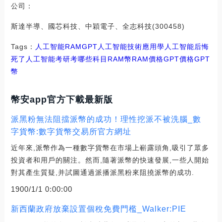
公司：
斯達半導、國芯科技、中穎電子、全志科技(300458)
Tags：
人工智能
RAM
GPT人工智能技術應用
學人工智能后悔
死了
人工智能考研考哪些科目RAM幣
RAM價格GPT價格
GPT
幣
幣安app官方下載最新版
派黑粉無法阻擋派幣的成功！理性挖派不被洗腦_數
字貨幣:數字貨幣交易所官方網址
近年來,派幣作為一種數字貨幣在市場上嶄露頭角,吸引了眾多
投資者和用戶的關注。然而,隨著派幣的快速發展,一些人開始
對其產生質疑,并試圖通過派播派黑粉來阻撓派幣的成功.
1900/1/1 0:00:00
新西蘭政府放棄設置個稅免費門檻_Walker:PIE