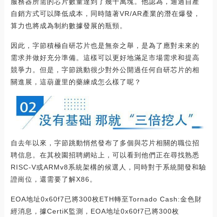
服務器所需的芯片數量達到了幾十萬塊。他認為，通過自產
自銷方式可以降低成本，同時隨著VR/AR產業的潛在爆發，
算力也將成為制約數據發展的瓶頸。
因此，字節積極自研芯片也是無奈之舉，是為了應對未來的
需求并做好充分準備。這樣可以更好地滿足市場需求和提高
競爭力。但是，字節跳動很少對外公開過任何自研芯片的相
關進展，這葫蘆里的藥練成怎么樣了呢？
自去年以來，字節跳動悄然發布了多個與芯片相關的職位招
聘信息。在其校園招聘網站上，可以看到他們正在尋找熟悉
RISC-V或ARMv8系統架構的候選人，同時對于系統開發和驗
證崗位，還需要了解X86。
EOA地址0x60f7已將300枚ETH轉至Tornado Cash:金色財
經消息，據CertiK監測，EOA地址0x60f7已將300枚