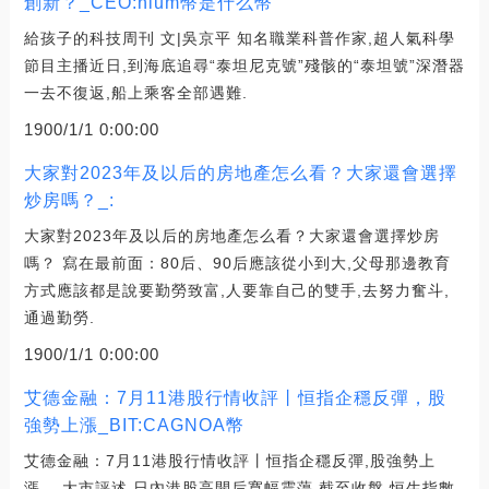
創新？_CEO:nium幣是什么幣
給孩子的科技周刊 文|吳京平 知名職業科普作家,超人氣科學
節目主播近日,到海底追尋“泰坦尼克號”殘骸的“泰坦號”深潛器
一去不復返,船上乘客全部遇難.
1900/1/1 0:00:00
大家對2023年及以后的房地產怎么看？大家還會選擇
炒房嗎？_:
大家對2023年及以后的房地產怎么看？大家還會選擇炒房
嗎？ 寫在最前面：80后、90后應該從小到大,父母那邊教育
方式應該都是說要勤勞致富,人要靠自己的雙手,去努力奮斗,
通過勤勞.
1900/1/1 0:00:00
艾德金融：7月11港股行情收評丨恒指企穩反彈，股
強勢上漲_BIT:CAGNOA幣
艾德金融：7月11港股行情收評丨恒指企穩反彈,股強勢上
漲。 大市評述 日內港股高開后寬幅震蕩,截至收盤,恒生指數