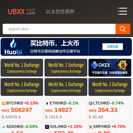
以太坊交易所
BTC/HKD
+0.13%
ETH/HKD
-0.1%
LTC/HKD
-0.74%
506247
14927
354.33
HK$
HK$
HK$
$ 64978.4
$ 1915.9
$ 45.48
ADA/HKD
-0.53%
SOL/HKD
+1.15%
XRP/HKD
+0.73%