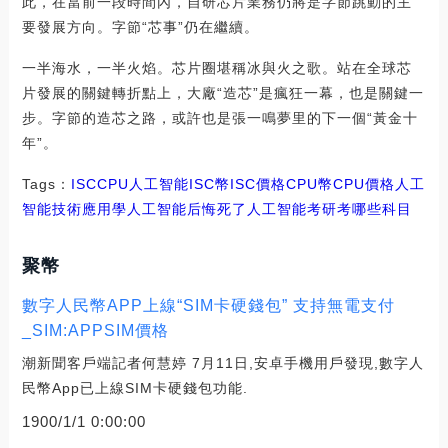
此，在當前一段時間內，自研芯片業務仍將是字節跳動的主
要發展方向。字節“芯事”仍在繼續。
一半海水，一半火焰。芯片圈堪稱冰與火之歌。站在全球芯
片發展的關鍵轉折點上，大廠“造芯”是瘋狂一幕，也是關鍵一
步。字節的造芯之路，或許也是張一鳴夢里的下一個“黃金十
年”。
Tags：
ISC
CPU
人工智能ISC幣
ISC價格CPU幣
CPU價格人工
智能技術應用
學人工智能后悔死了
人工智能考研考哪些科目
聚幣
數字人民幣APP上線“SIM卡硬錢包” 支持無電支付
_SIM:APPSIM價格
潮新聞客戶端記者何慧婷 7月11日,安卓手機用戶發現,數字人
民幣App已上線SIM卡硬錢包功能.
1900/1/1 0:00:00