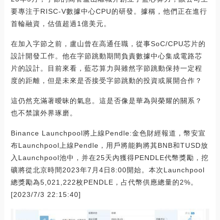
要專注于RISC-V數據中心CPU的研發。據稱，他們正在進行
首輪融資，估值超過1億美元。
在加入字節之前，盧山曾在高通任職，從事SoC/CPU芯片的
設計開發工作。他在字節跳動期間負責數據中心集成電路芯
片的設計。目前來看，藍芯算力與雖然字節跳動保持一定程
度的距離，但是未來是否接受字節跳動的投資或展開合作？
這仍然充滿著曖昧的氣息。這是否像是華為與榮耀的關系？
也不禁讓外界琢磨。
Binance Launchpool將上線Pendle:金色財經報道，幣安宣
布Launchpool上線Pendle，用戶將能夠將其BNB和TUSD放
入Launchpool池中，并在25天內獲得PENDLE代幣獎勵，挖
礦將從北京時間2023年7月4日8:00開始。本次Launchpool
總獎勵為5,021,222枚PENDLE，占代幣供應總量的2%。
[2023/7/3 22:15:40]