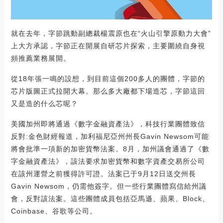
就在去年，字節跳動副總裁楊震原也在“火山引擎原動力大會”
上大方承認，字節正在開展自研芯片探索，主要圍繞自身視
頻推薦業務展開。
從18年張一鳴的設想，到目前這個200多人的團體，字節的
芯片版圖正式拉開大幕。那么多大廠都下場造芯，字節這回
又是造的什么芯呢？
美國加州即將通過《數字金融資產法》，科技行業團體致信
反對:金色財經報道，加利福尼亞州州長Gavin Newsom可能
將會批準一項新的加密貨幣法案。8月，加州議會通過了《數
字金融資產法》，該法要求加密貨幣和數字資產交易所公司
在該州運營之前獲得許可證。法案已于9月12日送交州長
Gavin Newsom，仍需他簽字。但一些行業團體寫信給州議
會，反對該法案。這些團體成員包括亞馬遜、蘋果、Block、
Coinbase、谷歌等公司。