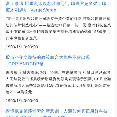
富士康退出“重創印度芯片雄心”，印高官急發聲：印
度才剛起步_Verge:Verge
“富士康退出與印度公司設立合資企業的計劃,打擊印度總理莫
迪的芯片制造雄心”——路透社11日稱。前一天,臺灣科技企業
富士康宣布退出與印度礦業集團韋丹塔成立的價值195億美元
的半導體合資企業.
1900/1/1 0:00:00
股市小作文期待的政策組合大概率不會出現
_GDP:ENDGDP幣
編者按 金融數據表現強于預期。在總量層面,社融口徑與新增
人民幣貸款口徑累積新增融資總額均表現強于預期,1-6月金融
機構新增人民幣貸款總計15.73萬億元,1-6月新增社會融資額
達21.54萬億元.
1900/1/1 0:00:00
泰坦尼克號殘骸旁的新悲劇：人類如何真正用好科技