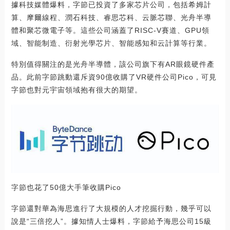
據科技媒體爆料，字節已投資了多家芯片公司，包括希姆計
算、摩爾線程、潤石科技、睿思芯科、云脈芯聯、光舟半導
體和聚芯微電子等。這些公司涵蓋了RISC-V賽道、GPU領
域、智能制造、衍射光學芯片、智能感知和云計算等行業。
特別值得關注的是光舟半導體，該公司旗下有AR眼鏡硬件產
品。此前字節跳動還斥資90億收購了VR硬件公司Pico，可見
字節也對元宇宙領域抱有很大的期望。
字節也花了50億大手筆收購Pico
字節還對華為海思進行了大規模的人才挖掘行動，幾乎可以
說是“三倍挖人”。據知情人士爆料，字節給予海思公司15級