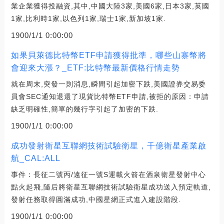
業企業獲得投融資,其中,中國大陸3家,美國6家,日本3家,英國
1家,比利時1家,以色列1家,瑞士1家,新加坡1家.
1900/1/1 0:00:00
如果貝萊德比特幣ETF申請獲得批準，哪些山寨幣將
會迎來大漲？_ETF:比特幣最新價格行情走勢
就在周末,突發一則消息,瞬間引起加密下跌,美國證券交易委
員會SEC通知退還了現貨比特幣ETF申請,被拒的原因：申請
缺乏明確性,簡單的幾行字引起了加密的下跌.
1900/1/1 0:00:00
成功發射衛星互聯網技術試驗衛星，千億衛星產業啟
航_CAL:ALL
事件：長征二號丙/遠征一號S運載火箭在酒泉衛星發射中心
點火起飛,隨后將衛星互聯網技術試驗衛星成功送入預定軌道,
發射任務取得圓滿成功,中國星網正式進入建設階段.
1900/1/1 0:00:00