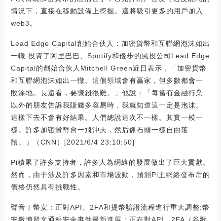
情況下，直接在移動設備上挖掘。這將吸引更多的用戶加入
web3。
Lead Edge Capital創始合伙人：加密貨幣和互聯網泡沫如出
一轍:投資了阿里巴巴、Spotify和優步的風投公司Lead Edge
Capital的創始合伙人Mitchell Green近日表示，「加密貨幣
和互聯網泡沫如出一轍。這個領域會有贏家，但多數都會一
敗涂地。長遠看，要賺錢很難。」他說：「每當有金融行業
以外的朋友告訴我賺錢多容易時，我就知道這一定是泡沫。
這樣下去不會有好結果。人們總說這次不一樣。其實一模一
樣。許多加密貨幣會一飛沖天，然后像石頭一樣自由落
體。」（CNN）[2021/6/4 23:10:50]
Pi積累了許多支持者，許多人為網絡的發展做出了巨大貢獻。
然而，由于涉及許多因素和市場波動，預測Pi主網絡發布后的
價格仍然具有挑戰性。
聲音 | 幣安：正對API、2FA和提幣驗證流程進行重大調整:幣
安微博發文通報安全事件最新進展：正在對API、2FA（谷歌