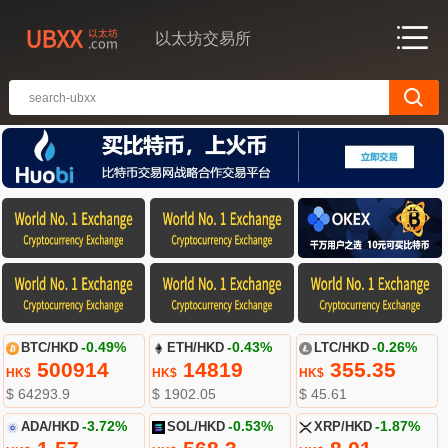
以太坊交易所
BTC/HKD
-0.49%
ETH/HKD
-0.43%
LTC/HKD
-0.26%
500914
14819
355.35
HK$
HK$
HK$
$ 64293.9
$ 1902.05
$ 45.61
ADA/HKD
-3.72%
SOL/HKD
-0.53%
XRP/HKD
-1.87%