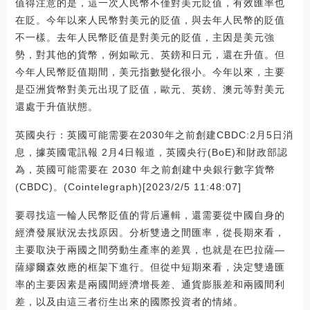
值得注意的是，這一次人民幣不僅對美元貶值，有效匯率也
在貶。今年以來人民幣對美元的貶值，與去年人民幣的貶值
不一樣。去年人民幣貶值是對美元的貶值，主因是美元強
勢，對其他的貨幣，例如歐元、英鎊和日元，還在升值。但
今年人民幣貶值期間，美元指數變化很小。今年以來，主要
是亞洲貨幣對美元出現了貶值，歐元、英鎊、澳元等對美元
還處于升值狀態。
英國央行：英國可能需要在2030年之前創建CBDC:2月5日消
息，據英國電訊報 2月4日報道，英國央行(BoE)和財政部認
為，英國可能需要在 2030 年之前創建中央銀行數字貨幣
(CBDC)。(Cointelegraph)[2023/2/5 11:48:07]
要尋找這一輪人民幣貶值的背后邏輯，還需要從中國自身的
經濟發展狀況去找原因。分析雙邊之間匯率，從長期來看，
主要取決于兩國之間勞動生產率的差異，也就是在巴拉薩—
薩繆爾森效應的框架下進行。但從中短期來看，決定雙邊匯
率的主要因素是兩國間經濟增長差、通貨膨脹差和兩國間利
差，以及由這三者衍生出來的國際投資者的情緒。