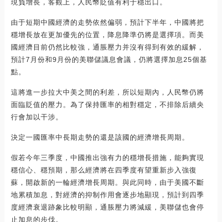
現負增長，客觀上，人民幣貶值有利于穩出口。
由于短期中國經濟的走勢依然偏弱，預計下半年，中國將把
穩增長放在更加優先的位置，降息降準仍將是選擇項。而美
國經濟目前仍然比較強，通脹壓力并沒有得到有效的緩解，
預計7月份和9月份的美聯儲議息會議，仍將選擇加息25個基
點。
這將進一步拉大中美之間的利差，所以短期內，人民幣仍將
面臨貶值的壓力。為了保持匯率的相對穩定，不排除后續央
行會加以干涉。
決定一國匯率中長期走勢的還是該國的經濟增長周期。
假若今年三季度，中國推出強有力的穩增長措施，能夠實現
穩信心、穩預期，那么經濟將在四季度有望重新步入強復
蘇，開啟新的一輪經濟增長周期。與此同時，由于美國不斷
地累積加息，對經濟的抑制作用會逐步地顯現，預計到四季
度經濟衰退跡象比較明顯，通脹壓力將減緩，美聯儲也會停
止加息的步伐。