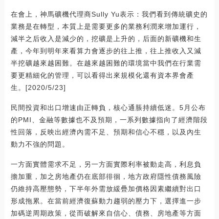
在會上，神馬礦機代理商Sully Yu表示：我們看到傳統礦史的
業務是在轉型，本質上是需要更多的業務利潤來增加運行，
減半之后收入是減少的，挖礦是上升的，后面的新礦機和生
產，今年到明年來看算力會逐步的往上推，往上推收入又減
半挖礦越來越困難。在越來越困難的環境當中我們在行業需
要更精細化的管理，可以看得出來規模化還有資本界會產
生。[2020/5/23]
民間投資和出口增速由正轉負，核心通脹持續低迷。5月公布
的PMI、金融等數據也不及預期，一系列數據指向了經濟階段
性回落，反映出經濟內需不足、預期和信心不穩，以及內生
動力不強的問題。
一方面實體需求不足，另一方面實際利率被動走高，利息負
擔加重，加之房地產仍在底部徘徊，地方政府隱性債務風險
仍維持高壓態勢，下半年外需放緩疊加價格因素繼續對出口
形成拖累。在當前經濟復蘇動力趨弱的壓力下，選擇進一步
加碼逆周期政策，從而破解來自信心、債務、房地產等方面