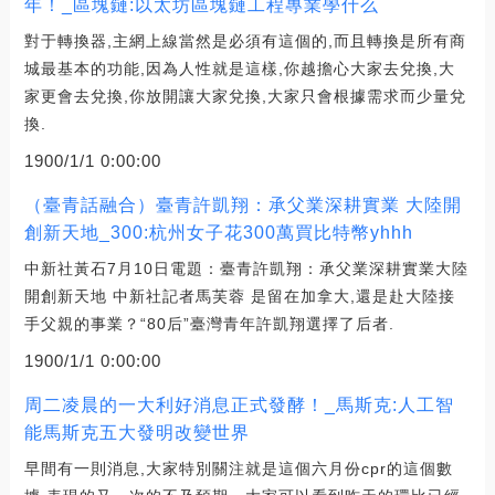
年！_區塊鏈:以太坊區塊鏈工程專業學什么
對于轉換器,主網上線當然是必須有這個的,而且轉換是所有商
城最基本的功能,因為人性就是這樣,你越擔心大家去兌換,大
家更會去兌換,你放開讓大家兌換,大家只會根據需求而少量兌
換.
1900/1/1 0:00:00
（臺青話融合）臺青許凱翔：承父業深耕實業 大陸開
創新天地_300:杭州女子花300萬買比特幣yhhh
中新社黃石7月10日電題：臺青許凱翔：承父業深耕實業大陸
開創新天地 中新社記者馬芙蓉 是留在加拿大,還是赴大陸接
手父親的事業？“80后”臺灣青年許凱翔選擇了后者.
1900/1/1 0:00:00
周二凌晨的一大利好消息正式發酵！_馬斯克:人工智
能馬斯克五大發明改變世界
早間有一則消息,大家特別關注就是這個六月份cpr的這個數