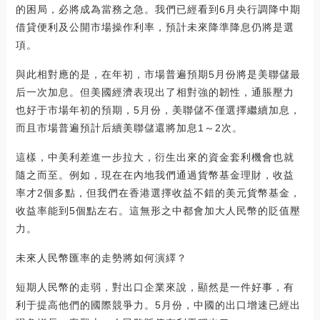
的困局，必將成為當務之急。我們已經看到6月央行調降中期
借貸便利及公開市場操作利率，預計未來降準降息仍將是選
項。
與此相對應的是，在年初，市場普遍預期5月份將是美聯儲最
后一次加息。但美國經濟表現出了相對強的韌性，通脹壓力
也好于市場年初的預期，5月份，美聯儲不僅選擇繼續加息，
而且市場普遍預計后續美聯儲還將加息1～2次。
這樣，中美利差進一步拉大，衍生出來的資金套利機會也就
隨之而至。例如，現在在內地我們通過貨幣基金理財，收益
率才2個多點，但我們在香港選擇收益不錯的美元貨幣基金，
收益率能到5個點左右。這無形之中都會加大人民幣的貶值壓
力。
未來人民幣匯率的走勢將如何演繹？
短期人民幣的走弱，對出口企業來說，顯然是一件好事，有
利于提高他們的國際競爭力。5月份，中國的出口增速已經出