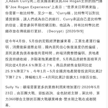
人Adam Curry周二在美國喜劇演員Joe Rogan主持的熱門播
客“Joe Rogan Experience”上表示：“世界末日即將來臨，
你需要一枚比特幣。至少一枚。”Curry稱，比特幣可以對抗
通貨膨脹，讓人們成為自己的銀行。Curry承認自己是比特幣
的信徒，還曾參與早期挖礦活動。他認為，持有比特幣比把
錢存放在傳統銀行更好。（Decrypt）[2020/9/9]
從今年4月份、5月份的宏觀經濟數據來看，工業生產運行偏
弱，消費復蘇邊際走弱，國內居民信心恢復速度仍然偏緩，
居民資產負債表修復尚需時間，終端消費整體偏弱。房地產
投資持續收縮，并顯著拖累總需求。5月商品房銷售面積單月
同比從4月的4.6％降至-2.7％，商品房銷售金額同比從
25.9％降至7％，今年1月～5月全國房地產開發投資同比累計
下降7.2％，降幅較1月～4月同比累計值擴大1.0個百分點。
Sully Yu：礦場需要更多的業務利潤來增加運行:2020年5月
23日，由百團大戰、節點咨詢、金色財經主辦，萊比特、算
力360聯合主辦的百團大戰礦業峰會·豐水期之戰在成都開
幕。