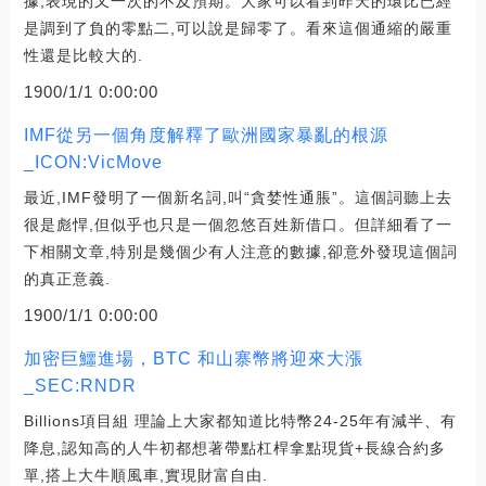
據,表現的又一次的不及預期。大家可以看到昨天的環比已經
是調到了負的零點二,可以說是歸零了。看來這個通縮的嚴重
性還是比較大的.
1900/1/1 0:00:00
IMF從另一個角度解釋了歐洲國家暴亂的根源
_ICON:VicMove
最近,IMF發明了一個新名詞,叫“貪婪性通脹”。這個詞聽上去
很是彪悍,但似乎也只是一個忽悠百姓新借口。但詳細看了一
下相關文章,特別是幾個少有人注意的數據,卻意外發現這個詞
的真正意義.
1900/1/1 0:00:00
加密巨鱷進場，BTC 和山寨幣將迎來大漲
_SEC:RNDR
Billions項目組 理論上大家都知道比特幣24-25年有減半、有
降息,認知高的人牛初都想著帶點杠桿拿點現貨+長線合約多
單,搭上大牛順風車,實現財富自由.