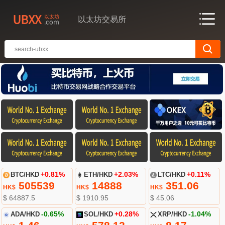
以太坊交易所
BTC/HKD
+0.81%
ETH/HKD
+2.03%
LTC/HKD
+0.11%
505539
14888
351.06
HK$
HK$
HK$
$ 64887.5
$ 1910.95
$ 45.06
ADA/HKD
-0.65%
SOL/HKD
+0.28%
XRP/HKD
-1.04%