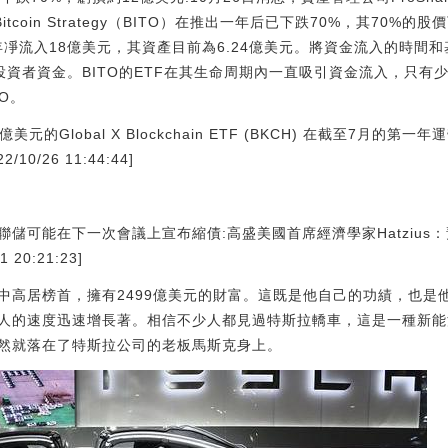
s Bitcoin Strategy（BITO）在推出一年后已下跌70%，其7
首年凈流入18億美元，其資產目前為6.24億美元。將資金流入的時間
的投資者資金。BITO的ETF在其生命周期內一直吸引資金流入，只
TO。
的Global X Blockchain ETF (BKCH) 在截至7月的第一
0/26 11:44:44]
儲可能在下一次會議上宣布縮債:高盛美國首席經濟學家Hatzius
20:21:23]
中高居榜首，擁有2499億美元的財富。這既是他自己的功績，也是
人的速度迅速增長著。相信不少人都見過特斯拉轎車，這是一種新能
然就落在了特斯拉公司的老板馬斯克身上。