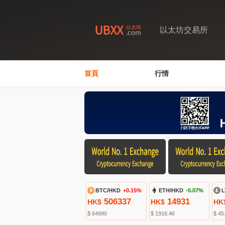
以太坊交易所
首頁
行情
BTC/HKD
+0.15%
ETH/HKD
-0.07%
L
506337
14931
HK$
HK$
HK
$ 64990
$ 1916.46
$ 45