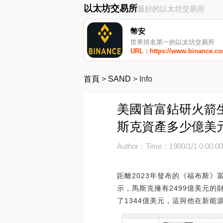
以太坊交易所
最好的以太坊交易所
幣安
世界排名第一的以太坊交易所
URL：https://www.binance.c
首頁
>
SAND
>
Info
美國首富鉆研火箭
斯克資產多少億美
Author：
Time：1900/1/1 0:00:0
距離2023年發布的《福布斯
示，馬斯克擁有2499億美元
了1344億美元，這與他在新能