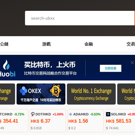
公鏈
游戲
金融
交易
TC/HKD
-0.72%
DOT/HKD
+1.04%
ADA/HKD
-0.53%
SOL/HKD
+0.9
354.41
6.37
1.56
581.53
$
HK$
HK$
HK$
.49
$ 0.818
$ 0.2
$ 74.641