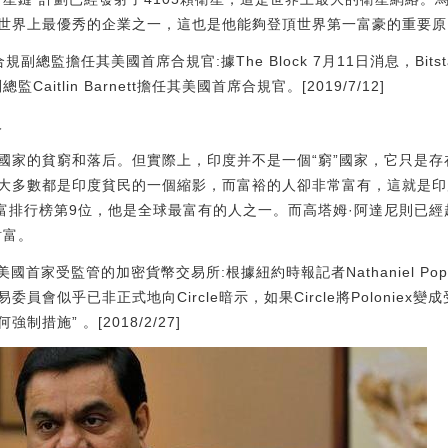
世界上最優秀的企業之一，這也是他能夠登頂世界第一富豪的重要原
mini合規副總監擔任其美國首席合規官:據The Block 7月11日消息，B
Caitlin Barnett擔任其美國首席合規官。[2019/7/12]
人
國家的貧窮和落后。但實際上，印度并不是一個“窮”國家，它只是
大多數都是印度貧民的一個縮影，而富裕的人卻非常富有，這就是印
財富排行榜第9位，他是全球最富有的人之一。而高塔姆·阿達尼則已
財富。
或成為美國首家受監管的加密貨幣交易所:根據紐約時報記者Nathaniel Pop
員會似乎已非正式地向Circle暗示，如果Circle將Poloniex
措施” 。[2018/2/27]