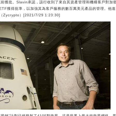
年底前獲批。Slavin承認，該行收到了來自其資產管理和機構客戶對
ETF獲得批準，以加強其為客戶服務的數百萬美元產品的管理。他
ypto）[2021/7/29 1:23:30]
，“星鏈”計劃已經發射了4105顆衛星，這是世界上最大的衛星網絡