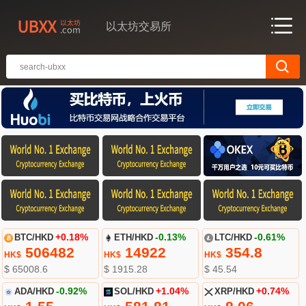
以太坊交易所
BTC/HKD
+0.18%
ETH/HKD
-0.13%
LTC/HKD
-0.61%
506482
14922
354.8
HK$
HK$
HK$
$ 65008.6
$ 1915.28
$ 45.54
ADA/HKD
-0.92%
SOL/HKD
+1.04%
XRP/HKD
+0.74%