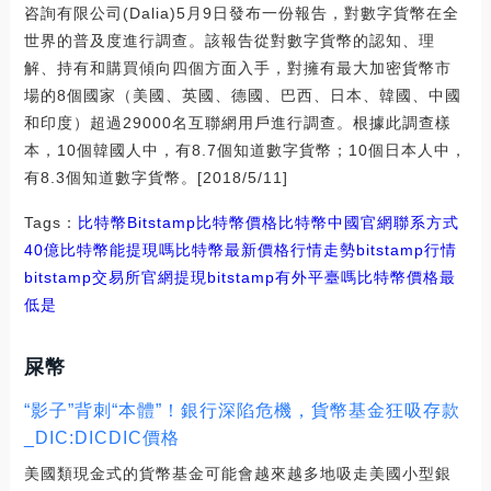
咨詢有限公司(Dalia)5月9日發布一份報告，對數字貨幣在全
世界的普及度進行調查。該報告從對數字貨幣的認知、理
解、持有和購買傾向四個方面入手，對擁有最大加密貨幣市
場的8個國家（美國、英國、德國、巴西、日本、韓國、中國
和印度）超過29000名互聯網用戶進行調查。根據此調查樣
本，10個韓國人中，有8.7個知道數字貨幣；10個日本人中，
有8.3個知道數字貨幣。[2018/5/11]
Tags：
比特幣
Bitstamp
比特幣價格比特幣中國官網聯系方式
40億比特幣能提現嗎
比特幣最新價格行情走勢bitstamp行情
bitstamp交易所官網提現
bitstamp有外平臺嗎比特幣價格最
低是
屎幣
“影子”背刺“本體”！銀行深陷危機，貨幣基金狂吸存款
_DIC:DICDIC價格
美國類現金式的貨幣基金可能會越來越多地吸走美國小型銀