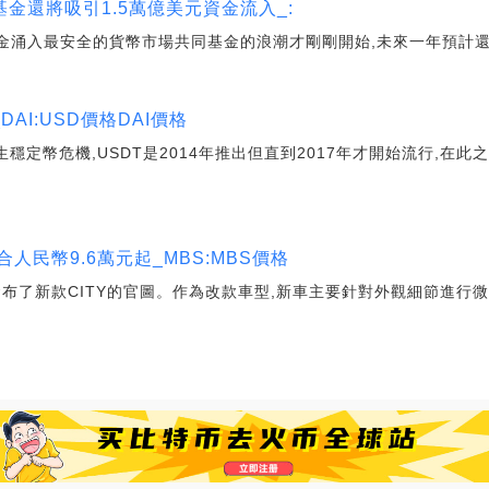
金還將吸引1.5萬億美元資金流入_:
資金涌入最安全的貨幣市場共同基金的浪潮才剛剛開始,未來一年預計還
AI:USD價格DAI價格
都會發生穩定幣危機,USDT是2014年推出但直到2017年才開始流行,
人民幣9.6萬元起_MBS:MBS價格
了新款CITY的官圖。作為改款車型,新車主要針對外觀細節進行微