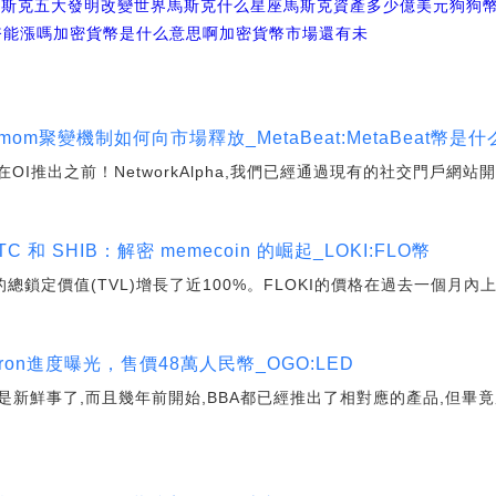
馬斯克五大發明改變世界
馬斯克什么星座
馬斯克資產多少億美元狗狗幣
狗幣能漲嗎加密貨幣是什么意思啊
加密貨幣市場還有未
 mom聚變機制如何向市場釋放_MetaBeat:MetaBeat幣是
在OI推出之前！NetworkAlpha,我們已經通過現有的社交門戶網
 和 SHIB：解密 memecoin 的崛起_LOKI:FLO幣
i在2月份的總鎖定價值(TVL)增長了近100%。FLOKI的價格在過去一個月
-tron進度曝光，售價48萬人民幣_OGO:LED
是新鮮事了,而且幾年前開始,BBA都已經推出了相對應的產品,但畢竟