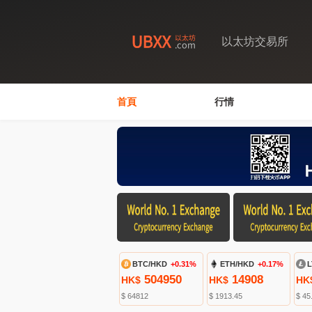
以太坊交易所
首頁
行情
BTC/HKD
+0.31%
ETH/HKD
+0.17%
L
504950
14908
HK$
HK$
HK
$ 64812
$ 1913.45
$ 45