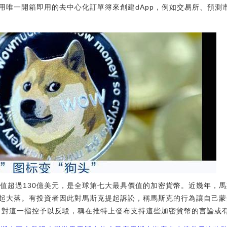
唯一開箱即用的去中心化訂單簿來創建dApp，例如交易所、預測市場、
前市值超過130億美元，是全球第七大最具價值的加密貨幣。近幾年，馬
起大落。有投資者因此對馬斯克提起訴訟，稱馬斯克的行為讓自己蒙
近日對這一指控予以反駁，稱在推特上發布支持這些加密貨幣的言論或