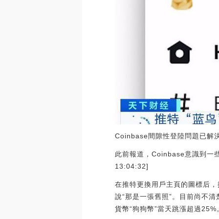
Coinbase間隙性登陸問題已
此前報道，Coinbase意識到一些
13:04:32]
在推特更換用戶主頁的圖標后，
說“那是一張舊照”。目前尚不
貨幣“狗狗幣”當天跳漲超過25%