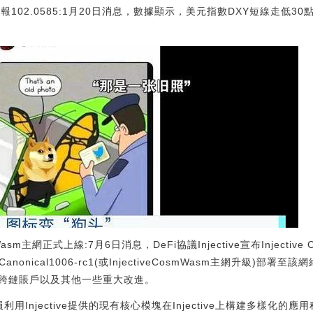
02.0585:1月20日消息，數據顯示，美元指數DXY短線走低30點，現報1
m Wasm主網正式上線:7月6日消息，DeFi協議Injective宣布Inject
Canonical1006-rc1(或InjectiveCosmWasm主網升級)
持跨鏈賬戶以及其他一些重大改進。
用Injective提供的現有核心模塊在Injective上構建多樣化的應用程