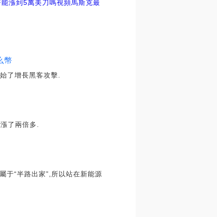
能漲到5萬美刀嗎視頻
馬斯克最
什么幣
站開始了增長黑客攻擊.
內上漲了兩倍多.
屬于“半路出家”,所以站在新能源