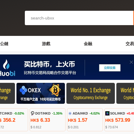
公鏈
游戲
金融
交易
TC/HKD
-0.02%
DOT/HKD
-1.35%
ADA/HKD
-4.02%
SOL/HKD
+0.4
356.2
6.33
1.57
573.99
$
HK$
HK$
HK$
.72
$ 0.812
$ 0.201
$ 73.674