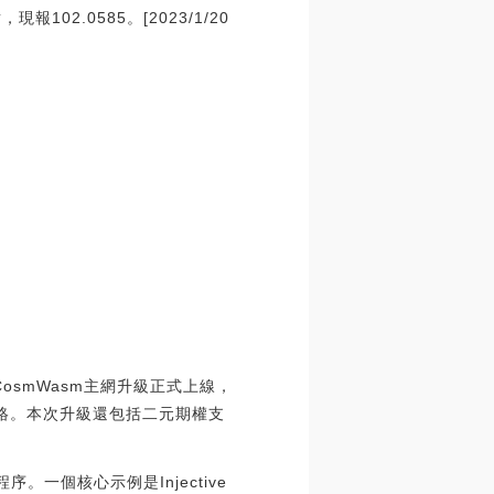
02.0585。[2023/1/20
ive CosmWasm主網升級正式上線，
部署至該網絡。本次升級還包括二元期權支
序。一個核心示例是Injective